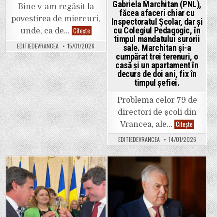
Gabriela Marchitan (PNL),
Bine v-am regăsit la
făcea afaceri chiar cu
povestirea de miercuri,
Inspectoratul Școlar, dar și
Povestea
cu Colegiul Pedagogic, în
Citește
unde, ca de…
pacientului
timpul mandatului surorii
cu
EDITIEDEVRANCEA
15/01/2026
sale. Marchitan și-a
hernie
ștrangulată
cumpărat trei terenuri, o
de
casă și un apartament în
10
decurs de doi ani, fix în
zile,
salvat
timpul șefiei.
de
medicul
focșănean
Problema celor 79 de
Constantin
Truș
directori de școli din
Fratele
Citește
Vrancea, ale…
fostului
inspector
EDITIEDEVRANCEA
14/01/2026
școlar
general
al
ISJ,
Gabriela
Marchitan
Posted
Posted
(PNL),
făcea
in
in
afaceri
chiar
cu
Inspector