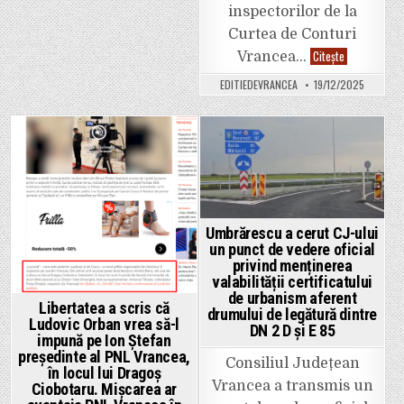
arsuri
inspectorilor de la
pe
corp
Curtea de Conturi
în
urma
Curtea
Citește
Vrancea…
exploziei
de
unei
Conturi
EDITIEDEVRANCEA
19/12/2025
butelii
a
într-
dat
o
verdictul:
garsonieră
Paulina
din
Roșcan
Sud.
a
Posted
Posted
Mai
cauzat
multe
un
in
in
garsoniere
prejudiciu
au
de
fost
61.274
avariate.
de
lei
Umbrărescu a cerut CJ-ului
pentru
un punct de vedere oficial
că
privind menținerea
a
încasat
valabilității certificatului
un
de urbanism aferent
spor
Libertatea a scris că
de
drumului de legătură dintre
Ludovic Orban vrea să-l
doctorat
DN 2 D și E 85
ilegal
impună pe Ion Ștefan
timp
președinte al PNL Vrancea,
de
Consiliul Județean
6
în locul lui Dragoș
ani.
Vrancea a transmis un
Ciobotaru. Mișcarea ar
„Dă,