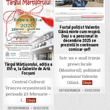
„cool”,
majorarea
„cosy”,
taxelor
in
in
„tap”
locale
și
„app”
într-
un
singur
mesaj.
Fostul polițist Valentin
Găină minte cum respiră.
Deși s-a pensionat în
decembrie 2025 se
prezintă în continuare
comisar-șef!
Într-un e-mail trimis
Târgul Mărţișorului, ediția a
presei locale
XVI-a, la Galeriile de Artă
(Monitorul), polițistul
Focșani
pensionat Valentin
Centrul Cultural
Fostul
Citește
Găină…
polițist
Vrancea organizează în
Valentin
EDITIEDEVRANCEA
03/02/2026
Găină
perioada 23 februarie –
minte
cum
Târgul
Citește
1…
respiră.
Mărţișorului,
Deși
ediția
s-
EDITIEDEVRANCEA
05/02/2026
a