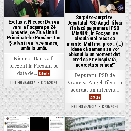
Școlar,
dar
și
cu
Colegiul
Surprize-surprize.
Pedagogic
Exclusiv. Nicușor Dan va
Deputatul PSD Angel Tîlvăr
în
veni la Focșani pe 24
timpul
îl atacă pe primarul PSD
mandatulu
ianuarie, de Ziua Unirii
Misăilă: „În Focșani se
surorii
Principatelor Române. Ion
circulă mai prost ca
sale.
Marchitan
Ștefan îi va face marcaj
înainte. Mult mai prost. (…)
și-
umăr la umăr.
Ideea că oamenii se vor
a
cumpărat
obișnui la un moment dat,
trei
Nicușor Dan va fi
cred că e neinspirată,
terenuri,
incorectă și cinică!”
o
prezent la Focșani pe
casă
și
Exclusiv.
Citește
data de…
Deputatul PSD de
un
Nicușor
apartame
Dan
EDITIEDEVRANCEA
13/01/2026
Vrancea, Angel Tîlvăr, a
în
va
decurs
veni
acordat un interviu…
de
la
doi
Focșani
Surprize-
Citește
ani,
pe
surprize.
fix
24
Deputatul
EDITIEDEVRANCEA
13/01/2026
în
ianuarie,
PSD
timpul
de
Angel
șefiei.
Ziua
Tîlvăr
Unirii
îl
Principatelor
atacă
Române.
pe
Posted
Posted
Ion