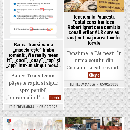
Tensiuni la Păunești.
Fostul consilier local
Robert Ignat cere demisia
consilierilor AUR care au
susținut majorarea taxelor
locale
Banca Transilvania
„măcelărește” limba
Tensiune la Păunești. În
română: „We really mean
it”, „cool”, „cosy”, „tap” și
urma votului din
„app” într-un singur mesaj.
Consiliul Local privind…
Tensiuni
Citește
Banca Transilvania
la
Păunești.
pășește rapid și sigur
EDITIEDEVRANCEA
05/02/2026
Fostul
consilier
spre penibil,
local
Banca
Robert
Citește
„îngrămădind” o…
Transilvania
Ignat
„măcelărește”
cere
EDITIEDEVRANCEA
05/02/2026
limba
demisia
română:
consilierilor
„We
AUR
really
care
mean
au
it”,
susținut
Posted
Posted