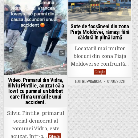
200
Ion
de
Ștefan
pacienți
pentru
înregistrați
că
ieri
a
și
ajuns
astăzi
Sute de focșăneni din zona
(aproape)
să-
Piața Moldovei, rămași fără
i
căldură în plină iarnă
pară
rău
că
Locatarii mai multor
s-
a
blocuri din zona Piața
construit
autostrada
Moldovei se confruntă…
Moldovei.
Sute
Citește
de
focșăneni
Video. Primarul din Vidra,
EDITIEDEVRANCEA
01/01/2026
din
Silviu Pintilie, acuzat că a
zona
lovit cu pumnul un bărbat
Piața
Moldovei,
care filma urmările unui
rămași
accident.
fără
căldură
în
Silviu Pintilie, primarul
plină
iarnă
social-democrat al
comunei Vidra, este
Video.
Citește
acuzat, într-o…