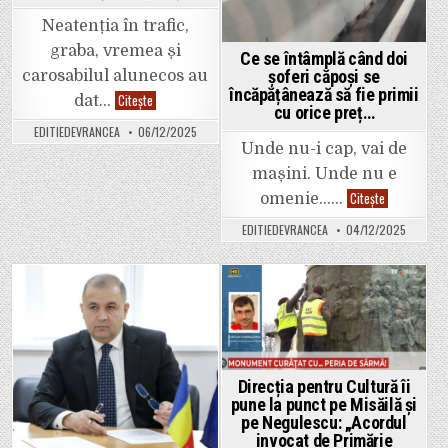
Neatenția în trafic,
graba, vremea și
Ce se întâmplă când doi
șoferi căpoși se
carosabilul alunecos au
încăpățânează să fie primii
Accidente
Citește
dat…
în
cu orice preț…
lanț
EDITIEDEVRANCEA
06/12/2025
astăzi
Unde nu-i cap, vai de
în
Focșani
mașini. Unde nu e
și
la
Ce
Citește
omenie……
limita
se
dintre
întâmplă
Vrancea
EDITIEDEVRANCEA
04/12/2025
când
și
doi
alte
șoferi
județe.
căpoși
se
încăpățânea
Posted
Posted
să
fie
in
in
primii
cu
orice
preț…
Direcția pentru Cultură îi
pune la punct pe Misăilă și
pe Negulescu: „Acordul
invocat de Primărie