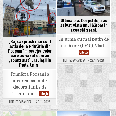
județene.
trei
in
in
Replica
candidați
lui
favoriți.
Halici:
„Sumele
au
Ultima oră. Doi polițiști au
fost
stabilite
salvat viața unui bărbat în
de
această seară.
către
specialiști”.
În urmă cu mai puțin de
„Bă, dar proști mai sunt
ăștia de la Primărie din
două ore (19:10), Vlad…
Focșani” – reacția celor
Ultima
Citește
oră.
care au văzut cum au
Doi
„spânzurat” ursuleții în
EDITIEDEVRANCEA
29/11/2025
polițiști
Piața Unirii.
au
salvat
viața
Primăria Focșani a
unui
bărbat
încercat să imite
în
această
decorațiunile de
seară.
„Bă,
Citește
Crăciun din…
dar
proști
EDITIEDEVRANCEA
30/11/2025
mai
sunt
ăștia
de