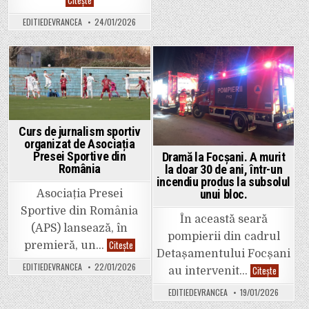
foc
Crețu.
Ștefan
în
a
zona
EDITIEDEVRANCEA
24/01/2026
dat
„Doi
lovitura.
stejari”
A
din
venit
Focșani
umăr
la
Posted
Posted
umăr
cu
in
in
Nicușor
Dan,
la
evenimentele
Curs de jurnalism sportiv
de
la
organizat de Asociația
Colegiul
Presei Sportive din
Dramă la Focșani. A murit
Unirea
România
la doar 30 de ani, într-un
din
Focșani.
incendiu produs la subsolul
unui bloc.
Asociația Presei
Sportive din România
În această seară
(APS) lansează, în
pompierii din cadrul
Curs
Citește
premieră, un…
de
Detașamentului Focșani
jurnalism
EDITIEDEVRANCEA
22/01/2026
Dramă
Citește
sportiv
au intervenit…
la
organizat
Focșani.
de
EDITIEDEVRANCEA
19/01/2026
A
Asociația
murit
Presei