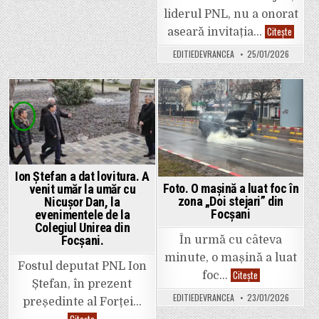
liderul PNL, nu a onorat
Ilie
Citește
aseară invitația…
Bolojan
a
EDITIEDEVRANCEA
25/01/2026
lipsit
de
la
balul
liberali
vrâncen
Posted
Posted
„Dan
Motrea
in
in
a
fost
singuru
care
a
Ion Ștefan a dat lovitura. A
avut
decenț
Foto. O mașină a luat foc în
venit umăr la umăr cu
și
zona „Doi stejari” din
Nicușor Dan, la
lucidita
Focșani
evenimentele de la
de
a-
Colegiul Unirea din
l
Focșani.
În urmă cu câteva
aminti
pe
minute, o mașină a luat
Cătălin
Fostul deputat PNL Ion
Toma”,
Foto.
Citește
foc…
a
O
Ștefan, în prezent
punctat
mașină
EDITIEDEVRANCEA
23/01/2026
consilie
a
președinte al Forței…
județea
luat
Adrian
Ion
Citește