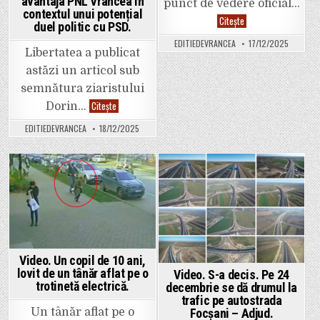
avantaja PNL Vrancea în
Paulino,
punct de vedere oficial…
banii
contextul unui potențial
Umbrărescu
Citește
înapoi…”,
duel politic cu PSD.
a
vorba
cerut
cuiva…
EDITIEDEVRANCEA
17/12/2025
CJ-
Libertatea a publicat
ului
un
astăzi un articol sub
punct
de
semnătura ziaristului
vedere
oficial
Libertatea
Citește
Dorin…
privind
a
menținerea
scris
EDITIEDEVRANCEA
18/12/2025
valabilității
că
certificatului
Ludovic
de
Orban
urbanism
vrea
aferent
să-
drumului
l
Posted
Posted
de
impună
legătură
pe
in
in
dintre
Ion
DN
Ștefan
2
președinte
D
al
și
PNL
E
Vrancea,
Video. Un copil de 10 ani,
85
în
locul
lovit de un tânăr aflat pe o
Video. S-a decis. Pe 24
lui
trotinetă electrică.
decembrie se dă drumul la
Dragoș
Ciobotaru.
trafic pe autostrada
Mișcarea
Un tânăr aflat pe o
Focșani – Adjud.
ar