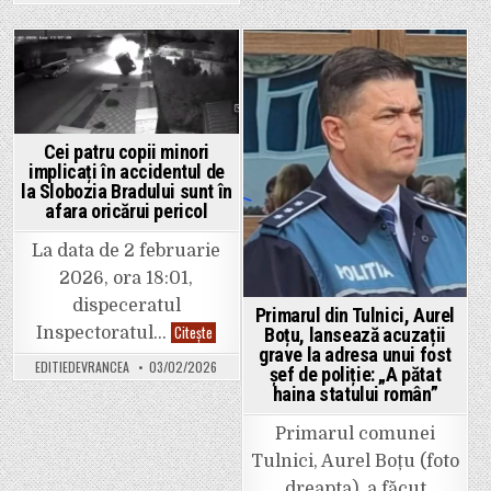
a
XVI-
pensionat
a,
în
la
decembrie
Galeriile
2025
de
Posted
Posted
se
Artă
prezintă
Focșani
in
in
în
continuare
comisar-
șef!
Cei patru copii minori
implicați în accidentul de
la Slobozia Bradului sunt în
afara oricărui pericol
La data de 2 februarie
2026, ora 18:01,
dispeceratul
Primarul din Tulnici, Aurel
Cei
Citește
Inspectoratul…
Boțu, lansează acuzații
patru
grave la adresa unui fost
copii
EDITIEDEVRANCEA
03/02/2026
minori
șef de poliție: „A pătat
implicați
haina statului român”
în
accidentul
de
Primarul comunei
la
Slobozia
Tulnici, Aurel Boțu (foto
Bradului
sunt
dreapta), a făcut