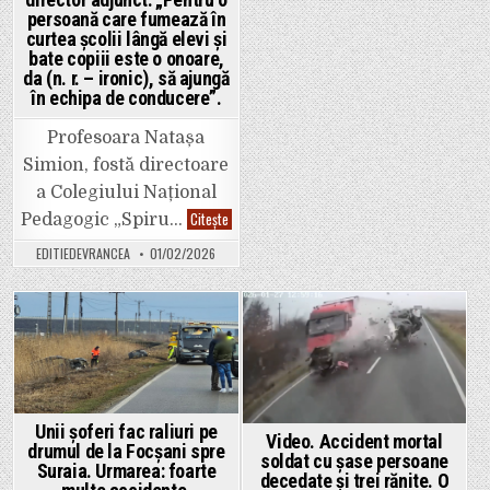
Focșani,
persoană care fumează în
la
Bahu’s,
curtea școlii lângă elevi și
pe
bate copiii este o onoare,
strada
Măgura
da (n. r. – ironic), să ajungă
66.
în echipa de conducere”.
Telefon:
0748887400
Profesoara Natașa
Simion, fostă directoare
a Colegiului Național
Fosta
Citește
Pedagogic „Spiru…
directoare
de
EDITIEDEVRANCEA
01/02/2026
la
Pedagogic
a
pus
tunurile
pe
Posted
Posted
ISJ
Vrancea:
in
in
„Doar
vorbe
goale
de
conținut
Unii șoferi fac raliuri pe
Video. Accident mortal
din
drumul de la Focșani spre
partea
soldat cu șase persoane
Suraia. Urmarea: foarte
voastră,
decedate și trei rănite. O
fără