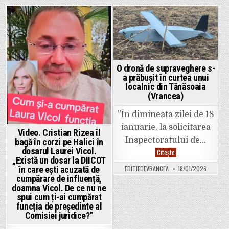
la
Sportive
doar
din
30
România
de
Posted
Posted
ani,
într-
in
in
un
incendiu
produs
la
O dronă de supraveghere s-
subsolul
a prăbușit în curtea unui
unui
bloc.
localnic din Tănăsoaia
(Vrancea)
”În dimineața zilei de 18
ianuarie, la solicitarea
Video. Cristian Rizea îl
Inspectoratului de…
bagă în corzi pe Halici în
dosarul Laurei Vicol.
O
Citește
dronă
„Există un dosar la DIICOT
de
EDITIEDEVRANCEA
18/01/2026
în care ești acuzată de
supraveghere
s-
cumpărare de influență,
a
doamna Vicol. De ce nu ne
prăbușit
spui cum ți-ai cumpărat
în
curtea
funcția de președinte al
unui
Comisiei juridice?”
localnic
din