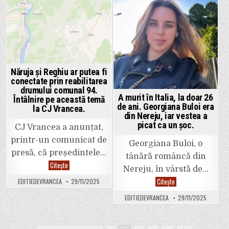
la
Primărie
Posted
Posted
din
Focșani”
in
in
–
reacția
celor
care
au
văzut
cum
Năruja și Reghiu ar putea fi
au
conectate prin reabilitarea
„spânzurat”
ursuleții
drumului comunal 94.
în
A murit în Italia, la doar 26
Întâlnire pe această temă
Piața
de ani. Georgiana Buloi era
Unirii.
la CJ Vrancea.
din Nereju, iar vestea a
picat ca un șoc.
CJ Vrancea a anunțat,
printr-un comunicat de
Georgiana Buloi, o
presă, că președintele…
tânără româncă din
Năruja
Citește
Nereju, în vârstă de…
și
Reghiu
A
Citește
EDITIEDEVRANCEA
29/11/2025
ar
murit
putea
în
fi
EDITIEDEVRANCEA
29/11/2025
Italia,
conectate
la
prin
doar
reabilitarea
26
drumului
de