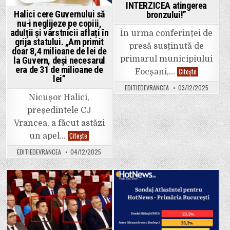
INTERZICEA atingerea
Halici cere Guvernului să
bronzului!”
nu-i neglijeze pe copiii,
adulții și vârstnicii aflați în
În urma conferinței de
grija statului. „Am primit
presă susținută de
doar 8,4 milioane de lei de
primarul municipiului
la Guvern, deși necesarul
era de 31 de milioane de
Direcția
Citește
Focșani,…
pentru
lei”
Cultură
EDITIEDEVRANCEA
03/12/2025
îi
pune
Nicușor Halici,
la
președintele CJ
punct
pe
Vrancea, a făcut astăzi
Misăilă
și
Halici
Citește
un apel…
pe
cere
Negulescu:
Guvernului
„Acordul
EDITIEDEVRANCEA
04/12/2025
să
invocat
nu-
de
i
Primărie
neglijeze
INTERZICEA
pe
atingerea
copiii,
Posted
Posted
bronzului!”
adulții
și
in
in
vârstnicii
aflați
în
grija