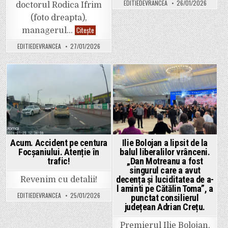
este
EDITIEDEVRANCEA
26/01/2026
doctorul Rodica Ifrim
o
onoare,
(foto dreapta),
da
(n.
O
Citește
managerul…
r.
nouă
–
lovitură
EDITIEDEVRANCEA
27/01/2026
ironic),
pentru
să
vrânceni:
ajungă
nu
în
mai
echipa
avem
de
medic
Posted
Posted
conducere”.
cardiolog
de
in
in
gardă
la
Spitalul
Județean
din
Focșani
Acum. Accident pe centura
Ilie Bolojan a lipsit de la
Focșaniului. Atenție în
balul liberalilor vrânceni.
trafic!
„Dan Motreanu a fost
singurul care a avut
decența și luciditatea de a-
Revenim cu detalii!
l aminti pe Cătălin Toma”, a
EDITIEDEVRANCEA
25/01/2026
punctat consilierul
județean Adrian Crețu.
Premierul Ilie Bolojan,