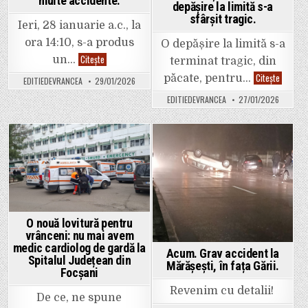
multe accidente.
depășire la limită s-a
fapte.
Au
sfârșit tragic.
fost
Ieri, 28 ianuarie a.c., la
tensiuni
la
ora 14:10, s-a produs
O depășire la limită s-a
Pedagogic
Unii
Citește
un…
din
terminat tragic, din
șoferi
cauza
fac
Video.
Citește
voastră!”.
păcate, pentru…
EDITIEDEVRANCEA
29/01/2026
raliuri
Acciden
Natașa
pe
mortal
Simion
EDITIEDEVRANCEA
27/01/2026
drumul
soldat
contestă
de
cu
și
la
șase
detașarea
Focșani
persoan
Angelei
spre
decedat
Miu
Suraia.
și
Posted
Posted
în
Urmarea:
trei
funcția
foarte
rănite.
in
in
de
multe
O
director
accidente.
depășire
adjunct:
la
„Pentru
limită
o
s-
persoană
a
care
O nouă lovitură pentru
sfârșit
fumează
vrânceni: nu mai avem
tragic.
în
medic cardiolog de gardă la
curtea
Acum. Grav accident la
școlii
Spitalul Județean din
Mărășești, în fața Gării.
lângă
Focșani
elevi
și
Revenim cu detalii!
bate
De ce, ne spune
copiii