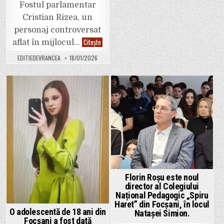
Tănăsoaia
Fostul parlamentar
(Vrancea)
Cristian Rizea, un
personaj controversat
Video.
Citește
aflat în mijlocul…
Cristian
Rizea
EDITIEDEVRANCEA
18/01/2026
îl
bagă
în
corzi
pe
Halici
Posted
Posted
în
dosarul
in
in
Laurei
Vicol.
„Există
un
dosar
la
DIICOT
în
care
ești
Florin Roșu este noul
acuzată
de
director al Colegiului
cumpărare
Național Pedagogic „Spiru
de
Haret” din Focșani, în locul
influență,
doamna
O adolescentă de 18 ani din
Natașei Simion.
Vicol.
Focșani a fost dată
De