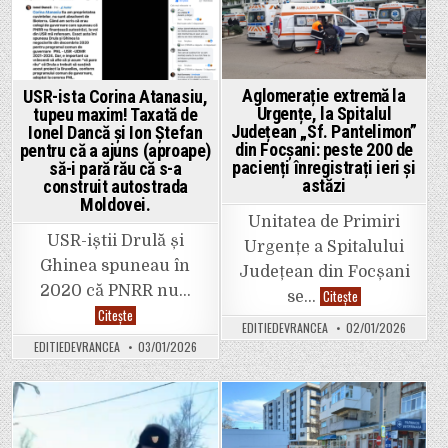
primarul
Ștefan
PSD
in
in
îi
Misăilă:
va
„În
face
Focșani
marcaj
se
umăr
circulă
la
mai
Aglomerație extremă la
USR-ista Corina Atanasiu,
umăr.
prost
Urgențe, la Spitalul
tupeu maxim! Taxată de
ca
înainte.
Județean „Sf. Pantelimon”
Ionel Dancă și Ion Ștefan
Mult
din Focșani: peste 200 de
pentru că a ajuns (aproape)
mai
pacienți înregistrați ieri și
să-i pară rău că s-a
prost.
(…)
astăzi
construit autostrada
Ideea
Moldovei.
că
oamenii
Unitatea de Primiri
se
USR-iștii Drulă și
vor
Urgențe a Spitalului
obișnui
Ghinea spuneau în
Județean din Focșani
la
un
2020 că PNRR nu…
Aglomerație
Citește
se…
moment
extremă
dat,
USR-
Citește
la
cred
ista
EDITIEDEVRANCEA
02/01/2026
Urgențe,
că
Corina
la
EDITIEDEVRANCEA
03/01/2026
e
Atanasiu,
Spitalul
neinspirată,
tupeu
Județean
incorectă
maxim!
„Sf.
și
Taxată
Pantelimon”
cinică!”
de
din
Ionel
Posted
Posted
Focșani:
Dancă
peste
și
in
in