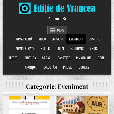
Skip
to
content
MENU
PRIMA PAGINĂ
VIDEO
EMISIUNI
EVENIMENT
JUSTIȚIE
ADMINISTRAȚIE
POLITIC
LOCAL
ECONOMIC
SPORT
ALEGERI
CULTURĂ
STRĂZI
SĂNĂTATE
ÎNVĂȚĂMÂNT
OPINII
ANUNȚURI
EXECUTĂRI
PROMO
COOKIES
Categorie:
Eveniment
Posted
Posted
in
in