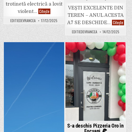
avantaja
trotinetă electrică a lovit
PNL
VEŞTI EXCELENTE DIN
Vrancea
Video.
Citește
violent…
în
Un
TEREN – ANUL ACESTA
contextul
copil
EDITIEDEVRANCEA
17/12/2025
Video.
unui
de
Citește
A7 SE DESCHIDE…
S-
potențial
10
a
duel
ani,
EDITIEDEVRANCEA
14/12/2025
decis.
politic
lovit
Pe
cu
de
24
PSD.
un
decem
tânăr
se
aflat
dă
pe
Posted
Posted
drumu
o
la
trotinetă
in
in
trafic
electrică.
pe
autos
Focșa
–
Adjud.
S-a deschis Pizzeria Oro în
Focșani 🍕