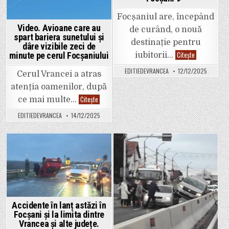
Focșaniul are, începând
Video. Avioane care au
de curând, o nouă
spart bariera sunetului și
destinație pentru
dâre vizibile zeci de
S-
Citește
minute pe cerul Focșaniului
iubitorii…
a
deschis
EDITIEDEVRANCEA
12/12/2025
Pizzeria
Cerul Vrancei a atras
Oro
atenția oamenilor, după
în
Focșani
Video.
Citește
ce mai multe…
🍕
Avioane
care
EDITIEDEVRANCEA
14/12/2025
au
spart
bariera
sunetului
și
dâre
Posted
Posted
vizibile
zeci
in
in
de
minute
pe
cerul
Focșaniului
Accidente în lanț astăzi în
Focșani și la limita dintre
Vrancea și alte județe.