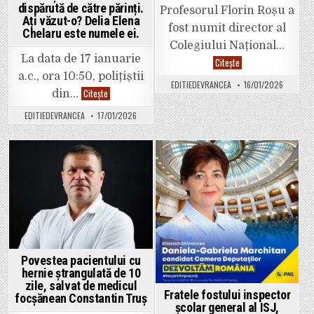
dispărută de către părinți.
ce
Profesorul Florin Roșu a
nu
Ați văzut-o? Delia Elena
ne
fost numit director al
Chelaru este numele ei.
spui
cum
Colegiului Național…
ți-
La data de 17 ianuarie
Florin
Citește
ai
Roșu
cumpărat
a.c., ora 10:50, polițiștii
este
funcția
EDITIEDEVRANCEA
16/01/2026
noul
de
O
Citește
din…
director
președinte
adolescentă
al
al
de
EDITIEDEVRANCEA
17/01/2026
Colegiului
Comisiei
18
Național
juridice?”
ani
Pedagogic
din
„Spiru
Focșani
Haret”
a
din
fost
Posted
Posted
Focșani,
dată
în
dispărută
in
in
locul
de
Natașei
către
Simion.
părinți.
Ați
văzut-
o?
Delia
Elena
Povestea pacientului cu
Chelaru
hernie ștrangulată de 10
este
numele
zile, salvat de medicul
ei.
Fratele fostului inspector
focșănean Constantin Truș
școlar general al ISJ,