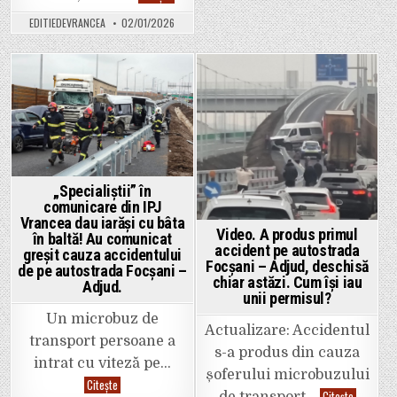
Primarul
din
EDITIEDEVRANCEA
02/01/2026
Vidra,
Silviu
Pintilie,
acuzat
că
a
Posted
Posted
lovit
cu
in
in
pumnul
un
bărbat
care
filma
urmările
unui
„Specialiștii” în
accident.
comunicare din IPJ
Vrancea dau iarăși cu bâta
Video. A produs primul
în baltă! Au comunicat
accident pe autostrada
greșit cauza accidentului
Focșani – Adjud, deschisă
de pe autostrada Focșani –
chiar astăzi. Cum își iau
Adjud.
unii permisul?
Un microbuz de
Actualizare: Accidentul
transport persoane a
s-a produs din cauza
intrat cu viteză pe…
șoferului microbuzului
„Specialiștii”
Citește
Video.
în
Citește
de transport…