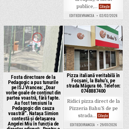
în
Primarul
Citește
afara
publice,…
din
oricărui
Tulnici,
pericol
EDITIEDEVRANCEA
02/02/2026
Aurel
Boțu,
lansează
acuzații
grave
la
Posted
Posted
adresa
unui
in
in
fost
șef
de
poliție:
„A
pătat
haina
statului
Pizza italiană veritabilă în
Fosta directoare de la
român”
Focșani, la Bahu’s, pe
Pedagogic a pus tunurile
strada Măgura 66. Telefon:
pe ISJ Vrancea: „Doar
0748887400
vorbe goale de conținut din
partea voastră, fără fapte.
Ridici pizza direct de la
Au fost tensiuni la
Pedagogic din cauza
Pizzeria Bahu’S de pe
voastră!”. Natașa Simion
Pizza
Citește
strada…
contestă și detașarea
italiană
veritabilă
Angelei Miu în funcția de
EDITIEDEVRANCEA
29/01/2026
în
director adjunct: „Pentru o