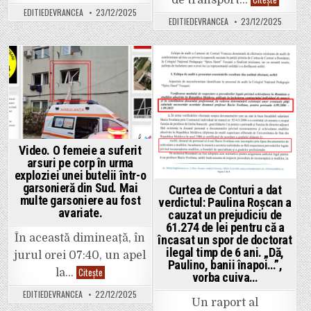
A
comunicare
EDITIEDEVRANCEA
23/12/2025
produs
din
EDITIEDEVRANCEA
23/12/2025
primul
IPJ
accident
Vrancea
pe
dau
autostrad
iarăși
Focșani
cu
–
bâta
Posted
Posted
Adjud,
în
deschisă
baltă!
in
in
chiar
Au
astăzi.
comunicat
Cum
greșit
își
cauza
iau
accidentului
unii
de
Video. O femeie a suferit
permisul
pe
autostrada
arsuri pe corp în urma
Focșani
exploziei unei butelii într-o
–
garsonieră din Sud. Mai
Adjud.
Curtea de Conturi a dat
multe garsoniere au fost
verdictul: Paulina Roșcan a
avariate.
cauzat un prejudiciu de
61.274 de lei pentru că a
În această dimineață, în
încasat un spor de doctorat
ilegal timp de 6 ani. „Dă,
jurul orei 07:40, un apel
Paulino, banii înapoi…”,
Video.
Citește
la…
vorba cuiva…
O
femeie
EDITIEDEVRANCEA
22/12/2025
a
Un raport al
suferit