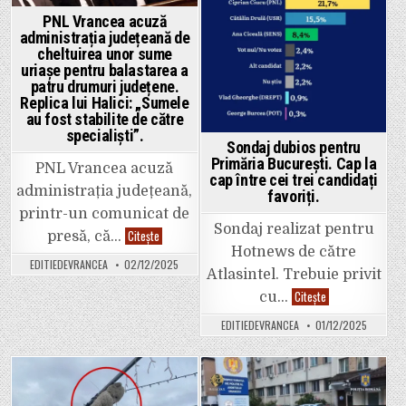
statului.
„Am
PNL Vrancea acuză
primit
administrația județeană de
doar
cheltuirea unor sume
8,4
milioane
uriașe pentru balastarea a
de
patru drumuri județene.
lei
Replica lui Halici: „Sumele
de
la
au fost stabilite de către
Guvern,
specialiști”.
deși
Sondaj dubios pentru
necesarul
era
Primăria București. Cap la
PNL Vrancea acuză
de
cap între cei trei candidați
31
administrația județeană,
favoriți.
de
milioane
printr-un comunicat de
de
Sondaj realizat pentru
lei”
PNL
Citește
presă, că…
Vrancea
Hotnews de către
acuză
EDITIEDEVRANCEA
02/12/2025
administrația
Atlasintel. Trebuie privit
județeană
de
Sondaj
Citește
cu…
cheltuirea
dubios
unor
pentru
EDITIEDEVRANCEA
01/12/2025
sume
Primăria
uriașe
București.
pentru
Cap
balastarea
la
a
cap
patru
între
Posted
Posted
drumuri
cei