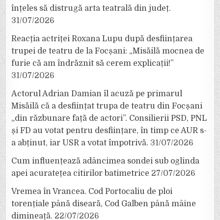
înțeles să distrugă arta teatrală din județ.
31/07/2026
Reacția actriței Roxana Lupu după desființarea
trupei de teatru de la Focșani: „Misăilă mocnea de
furie că am îndrăznit să cerem explicații!”
31/07/2026
Actorul Adrian Damian îl acuză pe primarul
Misăilă că a desființat trupa de teatru din Focșani
„din răzbunare față de actori”. Consilierii PSD, PNL
și FD au votat pentru desființare, în timp ce AUR s-
a abținut, iar USR a votat împotrivă.
31/07/2026
Cum influențează adâncimea sondei sub oglinda
apei acuratețea citirilor batimetrice
27/07/2026
Vremea în Vrancea. Cod Portocaliu de ploi
torențiale până diseară, Cod Galben până mâine
dimineață.
22/07/2026