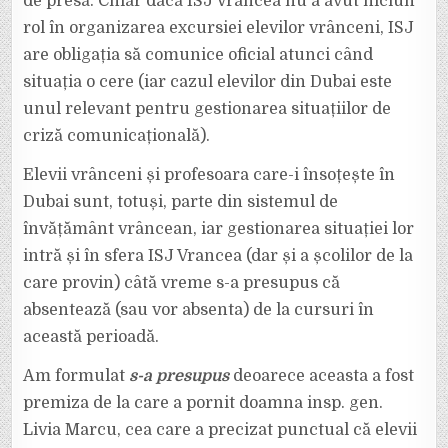
de presă. Chiar dacă ISJ Vrancea nu a avut niciun
rol în organizarea excursiei elevilor vrânceni, ISJ
are obligația să comunice oficial atunci când
situația o cere (iar cazul elevilor din Dubai este
unul relevant pentru gestionarea situațiilor de
criză comunicațională).
Elevii vrânceni și profesoara care-i însoțește în
Dubai sunt, totuși, parte din sistemul de
învățământ vrâncean, iar gestionarea situației lor
intră și în sfera ISJ Vrancea (dar și a școlilor de la
care provin) câtă vreme s-a presupus că
absentează (sau vor absenta) de la cursuri în
această perioadă.
Am formulat
s-a presupus
deoarece aceasta a fost
premiza de la care a pornit doamna insp. gen.
Livia Marcu, cea care a precizat punctual că elevii