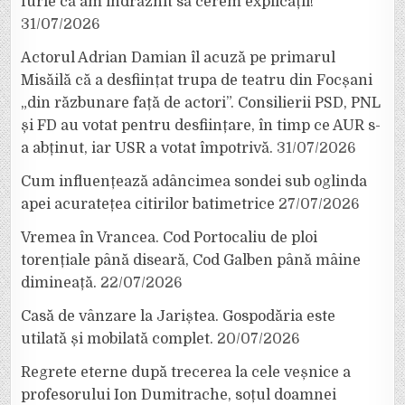
furie că am îndrăznit să cerem explicații!”
31/07/2026
Actorul Adrian Damian îl acuză pe primarul
Misăilă că a desființat trupa de teatru din Focșani
„din răzbunare față de actori”. Consilierii PSD, PNL
și FD au votat pentru desființare, în timp ce AUR s-
a abținut, iar USR a votat împotrivă.
31/07/2026
Cum influențează adâncimea sondei sub oglinda
apei acuratețea citirilor batimetrice
27/07/2026
Vremea în Vrancea. Cod Portocaliu de ploi
torențiale până diseară, Cod Galben până mâine
dimineață.
22/07/2026
Casă de vânzare la Jariștea. Gospodăria este
utilată și mobilată complet.
20/07/2026
Regrete eterne după trecerea la cele veșnice a
profesorului Ion Dumitrache, soțul doamnei