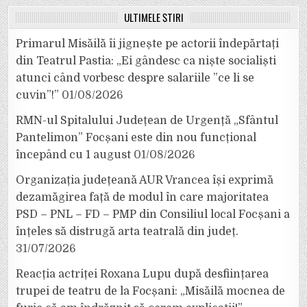
ULTIMELE ȘTIRI
Primarul Misăilă îi jignește pe actorii îndepărtați
din Teatrul Pastia: „Ei gândesc ca niște socialiști
atunci când vorbesc despre salariile ”ce li se
cuvin”!”
01/08/2026
RMN-ul Spitalului Județean de Urgență „Sfântul
Pantelimon” Focșani este din nou funcțional
începând cu 1 august
01/08/2026
Organizația județeană AUR Vrancea își exprimă
dezamăgirea față de modul în care majoritatea
PSD – PNL – FD – PMP din Consiliul local Focșani a
înțeles să distrugă arta teatrală din județ.
31/07/2026
Reacția actriței Roxana Lupu după desființarea
trupei de teatru de la Focșani: „Misăilă mocnea de