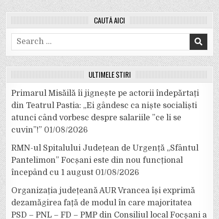
CAUTĂ AICI
Search
for:
ULTIMELE ȘTIRI
Primarul Misăilă îi jignește pe actorii îndepărtați
din Teatrul Pastia: „Ei gândesc ca niște socialiști
atunci când vorbesc despre salariile ”ce li se
cuvin”!”
01/08/2026
RMN-ul Spitalului Județean de Urgență „Sfântul
Pantelimon” Focșani este din nou funcțional
începând cu 1 august
01/08/2026
Organizația județeană AUR Vrancea își exprimă
dezamăgirea față de modul în care majoritatea
PSD – PNL – FD – PMP din Consiliul local Focșani a