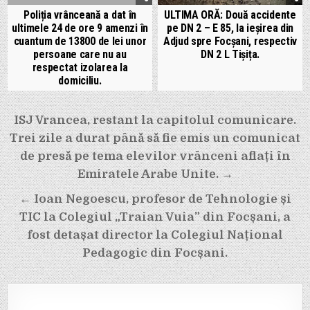
Poliția vrânceană a dat în
ULTIMA ORĂ: Două accidente
ultimele 24 de ore 9 amenzi în
pe DN 2 – E 85, la ieșirea din
cuantum de 13800 de lei unor
Adjud spre Focșani, respectiv
persoane care nu au
DN 2 L Tișița.
respectat izolarea la
domiciliu.
Navigare
ISJ Vrancea, restant la capitolul comunicare.
în
Trei zile a durat până să fie emis un comunicat
articole
de presă pe tema elevilor vrânceni aflați în
Emiratele Arabe Unite. →
← Ioan Negoescu, profesor de Tehnologie și
TIC la Colegiul „Traian Vuia” din Focșani, a
fost detașat director la Colegiul Național
Pedagogic din Focșani.