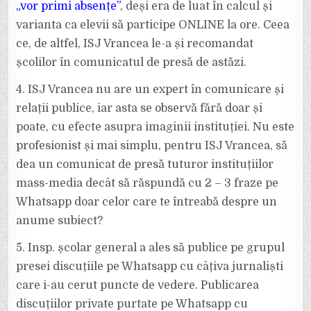
„vor primi absențe”
, deși era de luat în calcul și
varianta ca elevii să participe ONLINE la ore. Ceea
ce, de altfel, ISJ Vrancea le-a și recomandat
școlilor în comunicatul de presă de astăzi.
4. ISJ Vrancea nu are un expert în comunicare și
relații publice, iar asta se observă fără doar și
poate, cu efecte asupra imaginii instituției. Nu este
profesionist și mai simplu, pentru ISJ Vrancea, să
dea un comunicat de presă tuturor instituțiilor
mass-media decât să răspundă cu 2 – 3 fraze pe
Whatsapp doar celor care te întreabă despre un
anume subiect?
5. Insp. școlar general a ales să publice pe grupul
presei discuțiile pe Whatsapp cu câțiva jurnaliști
care i-au cerut puncte de vedere. Publicarea
discuțiilor private purtate pe Whatsapp cu