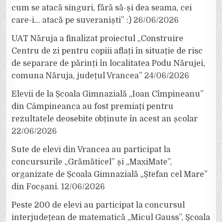
cum se atacă singuri, fără să-și dea seama, cei
care-i… atacă pe suveraniști” :)
26/06/2026
UAT Năruja a finalizat proiectul „Construire
Centru de zi pentru copiii aflați în situație de risc
de separare de părinți în localitatea Podu Nărujei,
comuna Năruja, județul Vrancea”
24/06/2026
Elevii de la Școala Gimnazială „Ioan Cîmpineanu”
din Câmpineanca au fost premiați pentru
rezultatele deosebite obținute în acest an școlar
22/06/2026
Sute de elevi din Vrancea au participat la
concursurile „Grămăticel” și „MaxiMate”,
organizate de Școala Gimnazială „Ștefan cel Mare”
din Focșani.
12/06/2026
Peste 200 de elevi au participat la concursul
interjudețean de matematică „Micul Gauss”, Școala