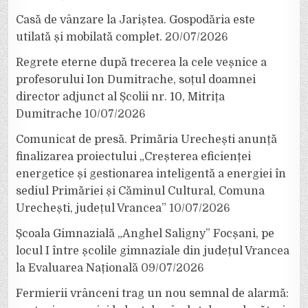
Casă de vânzare la Jariștea. Gospodăria este
utilată și mobilată complet.
20/07/2026
Regrete eterne după trecerea la cele veșnice a
profesorului Ion Dumitrache, soțul doamnei
director adjunct al Școlii nr. 10, Mitrița
Dumitrache
10/07/2026
Comunicat de presă. Primăria Urechești anunță
finalizarea proiectului „Creșterea eficienței
energetice și gestionarea inteligentă a energiei în
sediul Primăriei și Căminul Cultural, Comuna
Urechești, județul Vrancea”
10/07/2026
Școala Gimnazială „Anghel Saligny” Focșani, pe
locul I între școlile gimnaziale din județul Vrancea
la Evaluarea Națională
09/07/2026
Fermierii vrânceni trag un nou semnal de alarmă: