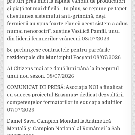
prețuri prea mici la laptele vândut de producători
și piață tot mai dificilă. „În plus, se repune pe tapet
chestiunea sistemului anti-grindină, deși
fermierii au spus foarte clar că acest sistem a adus
numai nenorociri”, susține Vasilică Pamfil, unul
din liderii fermierilor vrânceni
08/07/2026
Se prelungesc contractele pentru parcările
rezidențiale din Municipiul Focșani
08/07/2026
AI Citizens mai are două luni până la începutul
unui nou sezon.
08/07/2026
COMUNICAT DE PRESĂ: Asociația NOI a finalizat
cu succes proiectul Erasmus+ dedicat dezvoltării
competențelor formatorilor în educația adulților
07/07/2026
Daniel Sava, Campion Mondial la Aritmetică
Mentală și Campion Național al României la Șah