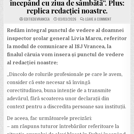
începând cu ziua de sâmbătă”. Plus:
replica redacției noastre.
ON
EDITIEDEVRANCEA
03/03/2026
LEAVE A COMMENT
LIVIA
MARCU,
INSPECTOR
Redăm integral punctul de vedere al doamnei
ȘCOLAR
GENERAL:
inspector școlar general Livia Marcu, referitor
„AM
RĂSPUNS
la modul de comunicare al ISJ Vrancea, la
TUTUROR
ÎNTREBĂRILOR
finalul căruia vom insera și punctul de vedere
REFERITOARE
LA
SITUAȚIA
al redacției noastre:
GRUPULUI
DE
ELEVI
„Dincolo de rolurile profesionale pe care le avem,
BLOCAT
ÎN
consider că este necesar să învingă
DUBAI
ÎNCEPÂND
corectitudinea, buna intenție de a transmite
CU
ZIUA
DE
adevărul, fără scoaterea unor declarații din
SÂMBĂTĂ”.
PLUS:
context pentru a discredita persoane sau instituții.
REPLICA
REDACȚIEI
NOASTRE.
De aceea, fac următoarele precizări:
– am răspuns tuturor întrebărilor referitoare la