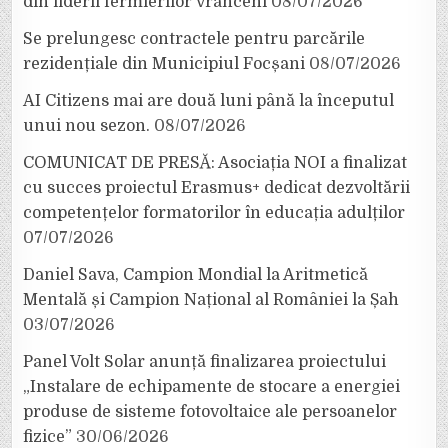
din liderii fermierilor vrânceni
08/07/2026
Se prelungesc contractele pentru parcările
rezidențiale din Municipiul Focșani
08/07/2026
AI Citizens mai are două luni până la începutul
unui nou sezon.
08/07/2026
COMUNICAT DE PRESĂ: Asociația NOI a finalizat
cu succes proiectul Erasmus+ dedicat dezvoltării
competențelor formatorilor în educația adulților
07/07/2026
Daniel Sava, Campion Mondial la Aritmetică
Mentală și Campion Național al României la Șah
03/07/2026
Panel Volt Solar anunță finalizarea proiectului
„Instalare de echipamente de stocare a energiei
produse de sisteme fotovoltaice ale persoanelor
fizice”
30/06/2026