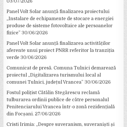
03/07/2026
Panel Volt Solar anunță finalizarea proiectului
„Instalare de echipamente de stocare a energiei
produse de sisteme fotovoltaice ale persoanelor
fizice”
30/06/2026
Panel Volt Solar anunță finalizarea activităților
aferente unui proiect PNRR referitor la tranziția
verde
30/06/2026
Comunicat de presă. Comuna Tulnici demarează
proiectul „Digitalizarea turismului local al
comunei Tulnici, județul Vrancea”
30/06/2026
Fostul polițist Cătălin Stegărescu reclamă
tulburarea ordinii publice de către personalul
Penitenciarului Vrancea într-o zonă rezidențială
din Focșani.
27/06/2026
Cristi Irimia: „Despre suveranism, suveraniști și