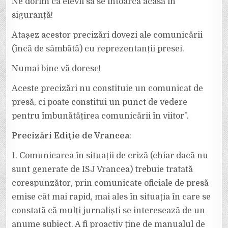
Ne dorim ca elevii să se întoarcă acasă în
siguranță!
Atașez acestor precizări dovezi ale comunicării
(încă de sâmbătă) cu reprezentanții presei.
Numai bine vă doresc!
Aceste precizări nu constituie un comunicat de
presă, ci poate constitui un punct de vedere
pentru îmbunătățirea comunicării în viitor”.
Precizări Ediție de Vrancea
:
1. Comunicarea în situații de criză (chiar dacă nu
sunt generate de ISJ Vrancea) trebuie tratată
corespunzător, prin comunicate oficiale de presă
emise cât mai rapid, mai ales în situația în care se
constată că mulți jurnaliști se interesează de un
anume subiect. A fi proactiv ține de manualul de