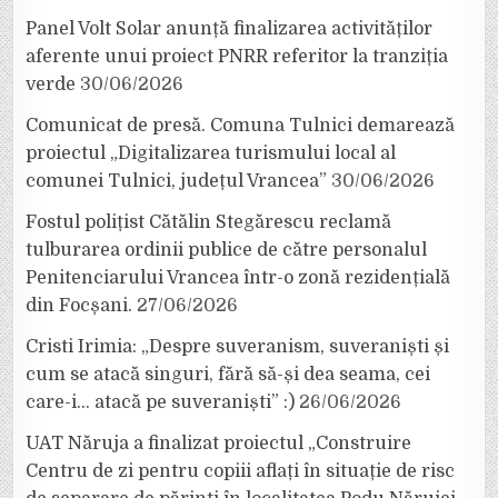
Panel Volt Solar anunță finalizarea activităților
aferente unui proiect PNRR referitor la tranziția
verde
30/06/2026
Comunicat de presă. Comuna Tulnici demarează
proiectul „Digitalizarea turismului local al
comunei Tulnici, județul Vrancea”
30/06/2026
Fostul polițist Cătălin Stegărescu reclamă
tulburarea ordinii publice de către personalul
Penitenciarului Vrancea într-o zonă rezidențială
din Focșani.
27/06/2026
Cristi Irimia: „Despre suveranism, suveraniști și
cum se atacă singuri, fără să-și dea seama, cei
care-i… atacă pe suveraniști” :)
26/06/2026
UAT Năruja a finalizat proiectul „Construire
Centru de zi pentru copiii aflați în situație de risc