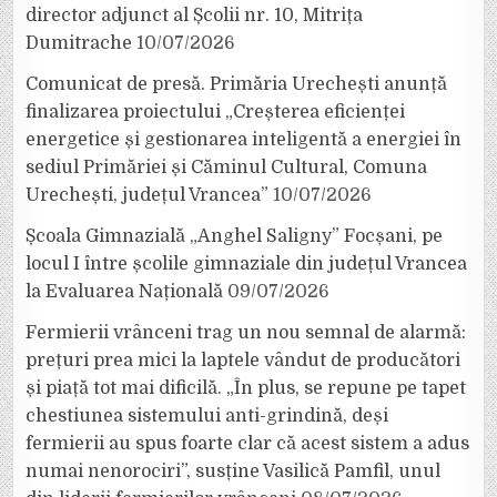
director adjunct al Școlii nr. 10, Mitrița
Dumitrache
10/07/2026
Comunicat de presă. Primăria Urechești anunță
finalizarea proiectului „Creșterea eficienței
energetice și gestionarea inteligentă a energiei în
sediul Primăriei și Căminul Cultural, Comuna
Urechești, județul Vrancea”
10/07/2026
Școala Gimnazială „Anghel Saligny” Focșani, pe
locul I între școlile gimnaziale din județul Vrancea
la Evaluarea Națională
09/07/2026
Fermierii vrânceni trag un nou semnal de alarmă:
prețuri prea mici la laptele vândut de producători
și piață tot mai dificilă. „În plus, se repune pe tapet
chestiunea sistemului anti-grindină, deși
fermierii au spus foarte clar că acest sistem a adus
numai nenorociri”, susține Vasilică Pamfil, unul