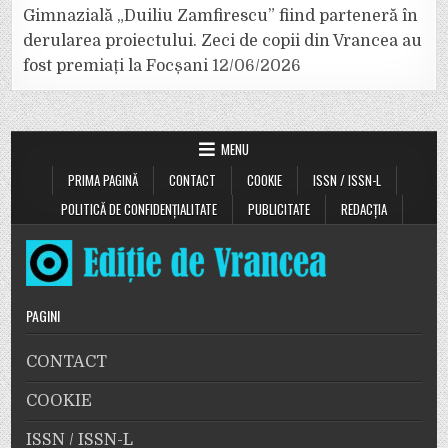
Gimnazială „Duiliu Zamfirescu” fiind parteneră în
derularea proiectului. Zeci de copii din Vrancea au
fost premiați la Focșani
12/06/2026
MENU
PRIMA PAGINĂ
CONTACT
COOKIE
ISSN / ISSN-L
POLITICĂ DE CONFIDENȚIALITATE
PUBLICITATE
REDACȚIA
PAGINI
CONTACT
COOKIE
ISSN / ISSN-L