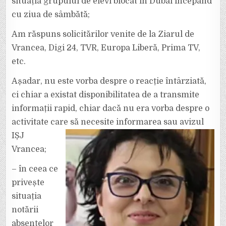
situația grupului de elevi blocat în Dubai începând
cu ziua de sâmbătă;
Am răspuns solicitărilor venite de la Ziarul de
Vrancea, Digi 24, TVR, Europa Liberă, Prima TV,
etc.
Așadar, nu este vorba despre o reacție întârziată,
ci chiar a existat disponibilitatea de a transmite
informații rapid, chiar dacă nu era vorba despre o
activitate care să necesite informarea sau avizul
IȘJ
Vrancea;
– în ceea ce
privește
situația
notării
absențelor