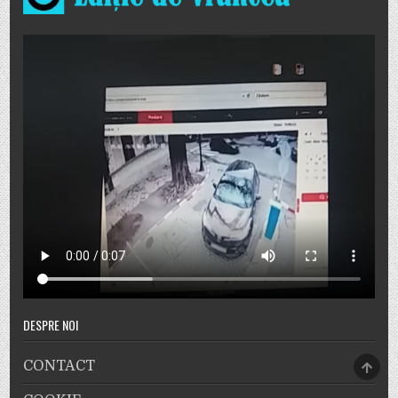
DESPRE NOI
SCRO
CONTACT
TO
TOP