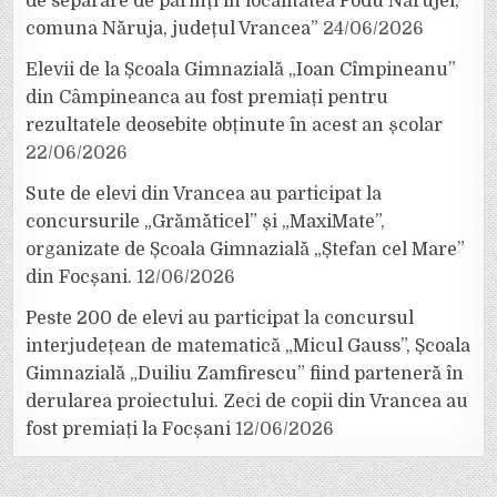
de separare de părinți în localitatea Podu Nărujei,
comuna Năruja, județul Vrancea”
24/06/2026
Elevii de la Școala Gimnazială „Ioan Cîmpineanu”
din Câmpineanca au fost premiați pentru
rezultatele deosebite obținute în acest an școlar
22/06/2026
Sute de elevi din Vrancea au participat la
concursurile „Grămăticel” și „MaxiMate”,
organizate de Școala Gimnazială „Ștefan cel Mare”
din Focșani.
12/06/2026
Peste 200 de elevi au participat la concursul
interjudețean de matematică „Micul Gauss”, Școala
Gimnazială „Duiliu Zamfirescu” fiind parteneră în
derularea proiectului. Zeci de copii din Vrancea au
fost premiați la Focșani
12/06/2026