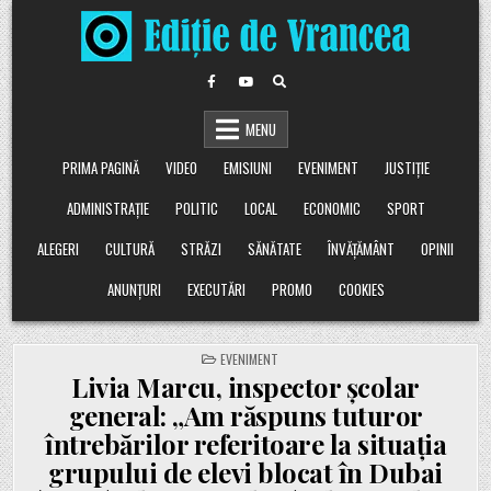
Skip
to
content
MENU
PRIMA PAGINĂ
VIDEO
EMISIUNI
EVENIMENT
JUSTIȚIE
ADMINISTRAȚIE
POLITIC
LOCAL
ECONOMIC
SPORT
ALEGERI
CULTURĂ
STRĂZI
SĂNĂTATE
ÎNVĂȚĂMÂNT
OPINII
ANUNȚURI
EXECUTĂRI
PROMO
COOKIES
POSTED
EVENIMENT
IN
Livia Marcu, inspector școlar
general: „Am răspuns tuturor
întrebărilor referitoare la situația
grupului de elevi blocat în Dubai