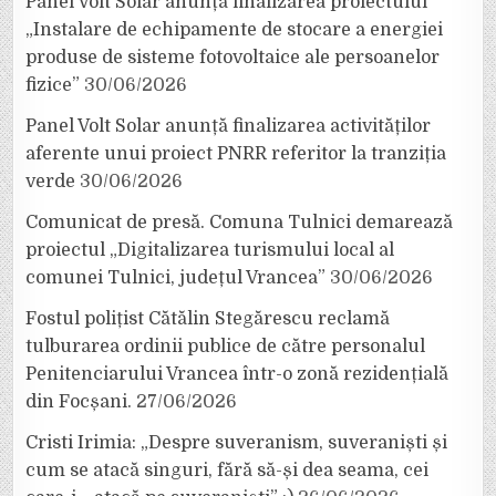
Panel Volt Solar anunță finalizarea proiectului
„Instalare de echipamente de stocare a energiei
produse de sisteme fotovoltaice ale persoanelor
fizice”
30/06/2026
Panel Volt Solar anunță finalizarea activităților
aferente unui proiect PNRR referitor la tranziția
verde
30/06/2026
Comunicat de presă. Comuna Tulnici demarează
proiectul „Digitalizarea turismului local al
comunei Tulnici, județul Vrancea”
30/06/2026
Fostul polițist Cătălin Stegărescu reclamă
tulburarea ordinii publice de către personalul
Penitenciarului Vrancea într-o zonă rezidențială
din Focșani.
27/06/2026
Cristi Irimia: „Despre suveranism, suveraniști și
cum se atacă singuri, fără să-și dea seama, cei