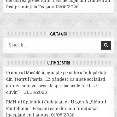
derularea proiectului. Zeci de copii din Vrancea au
fost premiați la Focșani
12/06/2026
CAUTĂ AICI
Search
for:
ULTIMELE ȘTIRI
Primarul Misăilă îi jignește pe actorii îndepărtați
din Teatrul Pastia: „Ei gândesc ca niște socialiști
atunci când vorbesc despre salariile ”ce li se
cuvin”!”
01/08/2026
RMN-ul Spitalului Județean de Urgență „Sfântul
Pantelimon” Focșani este din nou funcțional
începând cu 1 august
01/08/2026