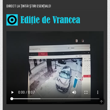
DIRECT LA ȚINTĂ! ȘTIRI ESENȚIALE!
SCRO
TO
TOP