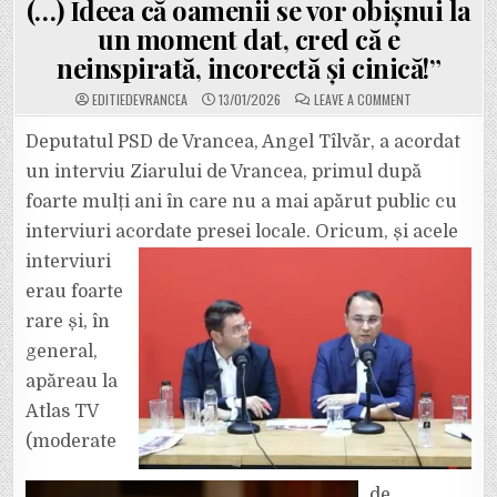
(…) Ideea că oamenii se vor obișnui la
un moment dat, cred că e
neinspirată, incorectă și cinică!”
ON
EDITIEDEVRANCEA
13/01/2026
LEAVE A COMMENT
SURPRIZE-
SURPRIZE.
DEPUTATUL
Deputatul PSD de Vrancea, Angel Tîlvăr, a acordat
PSD
ANGEL
un interviu Ziarului de Vrancea, primul după
TÎLVĂR
ÎL
foarte mulți ani în care nu a mai apărut public cu
ATACĂ
PE
interviuri acordate presei locale. Oricum, și acele
PRIMARUL
PSD
MISĂILĂ:
interviuri
„ÎN
FOCȘANI
erau foarte
SE
CIRCULĂ
rare și, în
MAI
PROST
general,
CA
ÎNAINTE.
MULT
apăreau la
MAI
PROST.
Atlas TV
(…)
IDEEA
(moderate
CĂ
OAMENII
SE
VOR
de