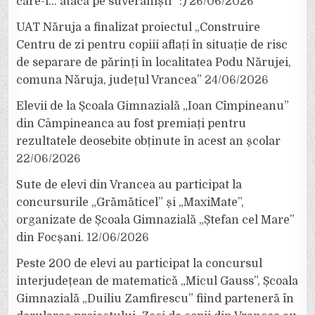
care-i… atacă pe suveraniști” :)
26/06/2026
UAT Năruja a finalizat proiectul „Construire
Centru de zi pentru copiii aflați în situație de risc
de separare de părinți în localitatea Podu Nărujei,
comuna Năruja, județul Vrancea”
24/06/2026
Elevii de la Școala Gimnazială „Ioan Cîmpineanu”
din Câmpineanca au fost premiați pentru
rezultatele deosebite obținute în acest an școlar
22/06/2026
Sute de elevi din Vrancea au participat la
concursurile „Grămăticel” și „MaxiMate”,
organizate de Școala Gimnazială „Ștefan cel Mare”
din Focșani.
12/06/2026
Peste 200 de elevi au participat la concursul
interjudețean de matematică „Micul Gauss”, Școala
Gimnazială „Duiliu Zamfirescu” fiind parteneră în