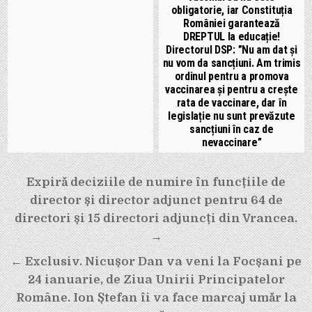
obligatorie, iar Constituția
României garantează
DREPTUL la educație!
Directorul DSP: ”Nu am dat și
nu vom da sancțiuni. Am trimis
ordinul pentru a promova
vaccinarea și pentru a crește
rata de vaccinare, dar în
legislație nu sunt prevăzute
sancțiuni în caz de
nevaccinare”
Navigare
Expiră deciziile de numire în funcțiile de
în
director și director adjunct pentru 64 de
articole
directori și 15 directori adjuncți din Vrancea.
→
← Exclusiv. Nicușor Dan va veni la Focșani pe
24 ianuarie, de Ziua Unirii Principatelor
Române. Ion Ștefan îi va face marcaj umăr la