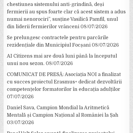
chestiunea sistemului anti-grindină, deși
fermierii au spus foarte clar că acest sistem a adus
numai nenorociri”, susține Vasilică Pamfil, unul
din liderii fermierilor vrânceni
08/07/2026
Se prelungesc contractele pentru parcările
rezidențiale din Municipiul Focșani
08/07/2026
AI Citizens mai are două luni până la începutul
unui nou sezon.
08/07/2026
COMUNICAT DE PRESĂ: Asociația NOI a finalizat
cu succes proiectul Erasmus+ dedicat dezvoltării
competențelor formatorilor în educația adulților
07/07/2026
Daniel Sava, Campion Mondial la Aritmetică
Mentală și Campion Național al României la Șah
03/07/2026