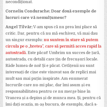
necondiționat.
Corneliu Condurache: Doar două exemple de
lucruri care vă nemulțumesc?
Angel Tîlvăr:
V-am spus că nu prea îmi place să
critic. Dar, pentru că nu mă eschivez, vă mai dau
un singur exemplu:
nu suntem în stare să putem
circula pe o „bretea”, care să permită acces rapid la
autostradă.
Este păcat! Umbrim un succes de țară,
autostrada, cu detalii care țin de frecușuri locale.
Râde lumea de noi! Și e păcat. Cetățenii nu sunt
interesați de cine este vinovat sau de replici mai
mult sau mai puțin inspirate. Am enumerat
lucrurile care nu-mi plac, dar îmi asum și eu
responsabilitatea pentru ce nu merge bine în
Vrancea și a depins și de munca mea. Și, pentru că
îmi dați ocazia, m-aș bucura, de exemplu, dacă s-