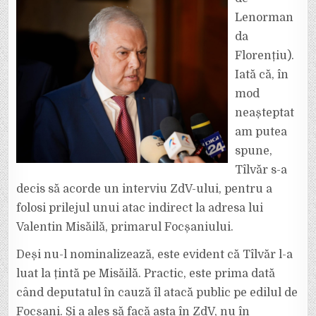
OBIȘNUI
LA
Lenorman
UN
MOMENT
DAT,
da
CRED
CĂ
Florențiu).
E
NEINSPIRATĂ,
Iată că, în
INCORECTĂ
ȘI
mod
CINICĂ!”
neașteptat
am putea
spune,
Tîlvăr s-a
decis să acorde un interviu ZdV-ului, pentru a
folosi prilejul unui atac indirect la adresa lui
Valentin Misăilă, primarul Focșaniului.
Deși nu-l nominalizează, este evident că Tîlvăr l-a
luat la țintă pe Misăilă. Practic, este prima dată
când deputatul în cauză îl atacă public pe edilul de
Focșani. Și a ales să facă asta în ZdV, nu în