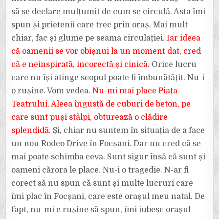
să se declare mulțumit de cum se circulă. Asta îmi
spun și prietenii care trec prin oraș. Mai mult
chiar, fac și glume pe seama circulației.
Iar ideea
că oamenii se vor obișnui la un moment dat, cred
că e neinspirată, incorectă și cinică
. Orice lucru
care nu își atinge scopul poate fi îmbunătățit. Nu-i
o rușine. Vom vedea.
Nu-mi mai place Piața
Teatrului. Aleea îngustă de cuburi de beton, pe
care sunt puși stâlpi, obturează o clădire
splendidă.
Și, chiar nu suntem în situația de a face
un nou Rodeo Drive în Focșani. Dar nu cred că se
mai poate schimba ceva. Sunt sigur însă că sunt și
oameni cărora le place. Nu-i o tragedie. N-ar fi
corect să nu spun că sunt și multe lucruri care
îmi plac în Focșani, care este orașul meu natal. De
fapt, nu-mi e rușine să spun, îmi iubesc orașul