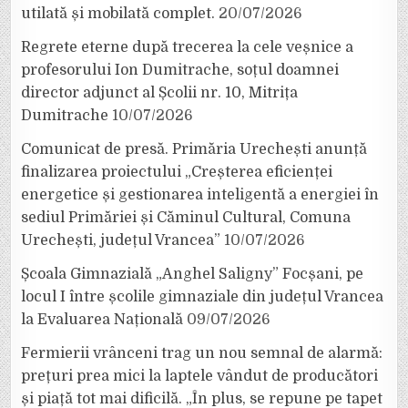
utilată și mobilată complet.
20/07/2026
Regrete eterne după trecerea la cele veșnice a
profesorului Ion Dumitrache, soțul doamnei
director adjunct al Școlii nr. 10, Mitrița
Dumitrache
10/07/2026
Comunicat de presă. Primăria Urechești anunță
finalizarea proiectului „Creșterea eficienței
energetice și gestionarea inteligentă a energiei în
sediul Primăriei și Căminul Cultural, Comuna
Urechești, județul Vrancea”
10/07/2026
Școala Gimnazială „Anghel Saligny” Focșani, pe
locul I între școlile gimnaziale din județul Vrancea
la Evaluarea Națională
09/07/2026
Fermierii vrânceni trag un nou semnal de alarmă:
prețuri prea mici la laptele vândut de producători
și piață tot mai dificilă. „În plus, se repune pe tapet