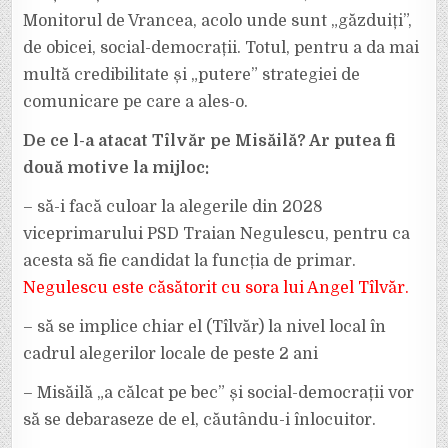
Monitorul de Vrancea, acolo unde sunt „găzduiți”,
de obicei, social-democrații. Totul, pentru a da mai
multă credibilitate și „putere” strategiei de
comunicare pe care a ales-o.
De ce l-a atacat Tîlvăr pe Misăilă? Ar putea fi
două motive la mijloc:
– să-i facă culoar la alegerile din 2028
viceprimarului PSD Traian Negulescu, pentru ca
acesta să fie candidat la funcția de primar.
Negulescu este căsătorit cu sora lui Angel Tîlvăr.
– să se implice chiar el (Tîlvăr) la nivel local în
cadrul alegerilor locale de peste 2 ani
– Misăilă „a călcat pe bec” și social-democrații vor
să se debaraseze de el, căutându-i înlocuitor.