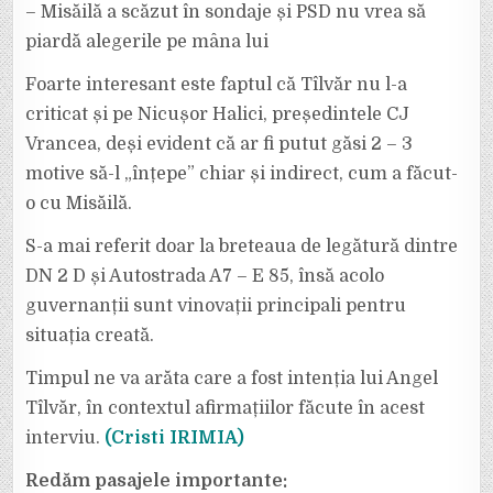
– Misăilă a scăzut în sondaje și PSD nu vrea să
piardă alegerile pe mâna lui
Foarte interesant este faptul că Tîlvăr nu l-a
criticat și pe Nicușor Halici, președintele CJ
Vrancea, deși evident că ar fi putut găsi 2 – 3
motive să-l „înțepe” chiar și indirect, cum a făcut-
o cu Misăilă.
S-a mai referit doar la breteaua de legătură dintre
DN 2 D și Autostrada A7 – E 85, însă acolo
guvernanții sunt vinovații principali pentru
situația creată.
Timpul ne va arăta care a fost intenția lui Angel
Tîlvăr, în contextul afirmațiilor făcute în acest
interviu.
(Cristi IRIMIA)
Redăm pasajele importante: