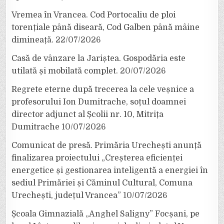
Vremea în Vrancea. Cod Portocaliu de ploi
torențiale până diseară, Cod Galben până mâine
dimineață.
22/07/2026
Casă de vânzare la Jariștea. Gospodăria este
utilată și mobilată complet.
20/07/2026
Regrete eterne după trecerea la cele veșnice a
profesorului Ion Dumitrache, soțul doamnei
director adjunct al Școlii nr. 10, Mitrița
Dumitrache
10/07/2026
Comunicat de presă. Primăria Urechești anunță
finalizarea proiectului „Creșterea eficienței
energetice și gestionarea inteligentă a energiei în
sediul Primăriei și Căminul Cultural, Comuna
Urechești, județul Vrancea”
10/07/2026
Școala Gimnazială „Anghel Saligny” Focșani, pe