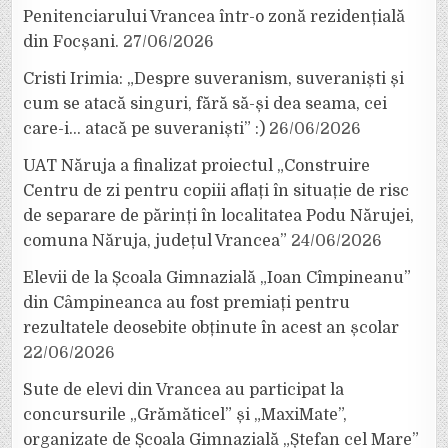
Penitenciarului Vrancea într-o zonă rezidențială
din Focșani.
27/06/2026
Cristi Irimia: „Despre suveranism, suveraniști și
cum se atacă singuri, fără să-și dea seama, cei
care-i… atacă pe suveraniști” :)
26/06/2026
UAT Năruja a finalizat proiectul „Construire
Centru de zi pentru copiii aflați în situație de risc
de separare de părinți în localitatea Podu Nărujei,
comuna Năruja, județul Vrancea”
24/06/2026
Elevii de la Școala Gimnazială „Ioan Cîmpineanu”
din Câmpineanca au fost premiați pentru
rezultatele deosebite obținute în acest an școlar
22/06/2026
Sute de elevi din Vrancea au participat la
concursurile „Grămăticel” și „MaxiMate”,
organizate de Școala Gimnazială „Ștefan cel Mare”