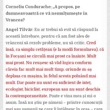
Corneliu Condurache: „A propos, pe
dumneavoastră ce vă nemulțumește în
Vrancea?
Angel Tîlvăr
: Eu ar trebui să evit să răspund la
această întrebare, pentru că am fost ales de
vrânceni să rezolv probleme, nu să critic.
Cred
însă, ca simplu cetățean (e la modă formularea), că
în Focșani se circulă mai prost ca înainte. Mult
mai prost. Nu reușesc să văd logica conform
căreia fac mult mai mult timp, oriunde m-aș
deplasa cu mașina, în felul acesta poluând mai
mult. Dar poate nu sunt eu suficient de isteț,
ecologist, biciclist, european sau nu sunt deschis
la contemporaneitate.
Poate e vina mea și mi-o
asum. Însă nu știu pe nimeni – printre cunoscuții
mei sau oamenii pe care îi întâlnesc în oraș – care