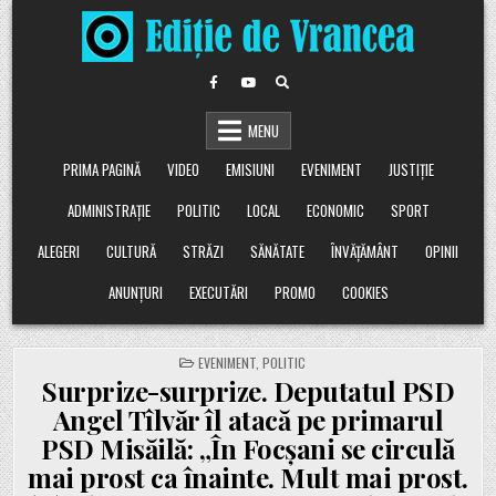
Skip
to
content
MENU
PRIMA PAGINĂ
VIDEO
EMISIUNI
EVENIMENT
JUSTIȚIE
ADMINISTRAȚIE
POLITIC
LOCAL
ECONOMIC
SPORT
ALEGERI
CULTURĂ
STRĂZI
SĂNĂTATE
ÎNVĂȚĂMÂNT
OPINII
ANUNȚURI
EXECUTĂRI
PROMO
COOKIES
POSTED
EVENIMENT
,
POLITIC
IN
Surprize-surprize. Deputatul PSD
Angel Tîlvăr îl atacă pe primarul
PSD Misăilă: „În Focșani se circulă
mai prost ca înainte. Mult mai prost.