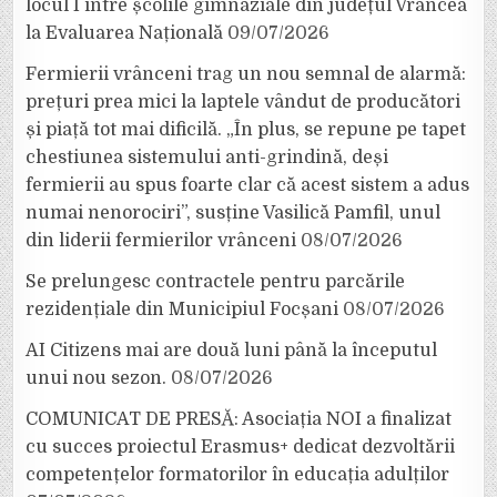
locul I între școlile gimnaziale din județul Vrancea
la Evaluarea Națională
09/07/2026
Fermierii vrânceni trag un nou semnal de alarmă:
prețuri prea mici la laptele vândut de producători
și piață tot mai dificilă. „În plus, se repune pe tapet
chestiunea sistemului anti-grindină, deși
fermierii au spus foarte clar că acest sistem a adus
numai nenorociri”, susține Vasilică Pamfil, unul
din liderii fermierilor vrânceni
08/07/2026
Se prelungesc contractele pentru parcările
rezidențiale din Municipiul Focșani
08/07/2026
AI Citizens mai are două luni până la începutul
unui nou sezon.
08/07/2026
COMUNICAT DE PRESĂ: Asociația NOI a finalizat
cu succes proiectul Erasmus+ dedicat dezvoltării
competențelor formatorilor în educația adulților