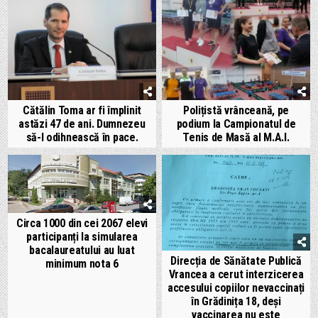
Cătălin Toma ar fi împlinit
Polițistă vrânceană, pe
astăzi 47 de ani. Dumnezeu
podium la Campionatul de
să-l odihnească în pace.
Tenis de Masă al M.A.I.
Circa 1000 din cei 2067 elevi
participanți la simularea
bacalaureatului au luat
Direcția de Sănătate Publică
minimum nota 6
Vrancea a cerut interzicerea
accesului copiilor nevaccinați
în Grădinița 18, deși
vaccinarea nu este