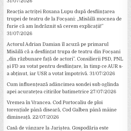
31/07/2026
Reacția actriței Roxana Lupu după desființarea
trupei de teatru de la Focșani: „Misăilă mocnea de
furie că am îndrăznit să cerem explicații!”
31/07/2026
Actorul Adrian Damian îl acuză pe primarul
Misăilă că a desființat trupa de teatru din Focșani
„din răzbunare față de actori”. Consilierii PSD, PNL
și FD au votat pentru desființare, în timp ce AUR s-
a abținut, iar USR a votat împotrivă.
31/07/2026
Cum influențează adâncimea sondei sub oglinda
apei acuratețea citirilor batimetrice
27/07/2026
Vremea în Vrancea. Cod Portocaliu de ploi
torențiale până diseară, Cod Galben până mâine
dimineață.
22/07/2026
Casă de vânzare la Jariștea. Gospodăria este