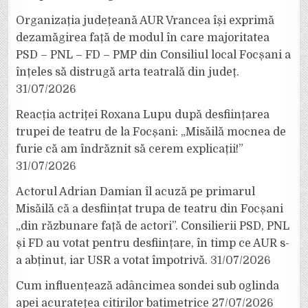
Organizația județeană AUR Vrancea își exprimă
dezamăgirea față de modul în care majoritatea
PSD – PNL – FD – PMP din Consiliul local Focșani a
înțeles să distrugă arta teatrală din județ.
31/07/2026
Reacția actriței Roxana Lupu după desființarea
trupei de teatru de la Focșani: „Misăilă mocnea de
furie că am îndrăznit să cerem explicații!”
31/07/2026
Actorul Adrian Damian îl acuză pe primarul
Misăilă că a desființat trupa de teatru din Focșani
„din răzbunare față de actori”. Consilierii PSD, PNL
și FD au votat pentru desființare, în timp ce AUR s-
a abținut, iar USR a votat împotrivă.
31/07/2026
Cum influențează adâncimea sondei sub oglinda
apei acuratețea citirilor batimetrice
27/07/2026