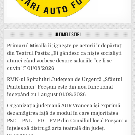
ULTIMELE ȘTIRI
Primarul Misăilă îi jignește pe actorii îndepărtați
din Teatrul Pastia: „Ei gândesc ca niște socialiști
atunci când vorbesc despre salariile ”ce li se
cuvin”!”
01/08/2026
RMN-ul Spitalului Județean de Urgență „Sfântul
Pantelimon” Focșani este din nou funcțional
începând cu 1 august
01/08/2026
Organizația județeană AUR Vrancea își exprimă
dezamăgirea față de modul în care majoritatea
PSD – PNL – FD – PMP din Consiliul local Focșani a
înțeles să distrugă arta teatrală din județ.