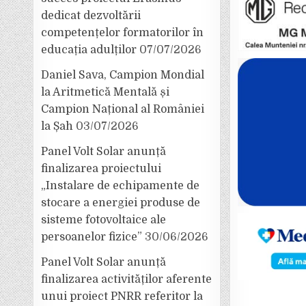
dedicat dezvoltării
competențelor formatorilor în
educația adulților
07/07/2026
Daniel Sava, Campion Mondial
la Aritmetică Mentală și
Campion Național al României
la Șah
03/07/2026
Panel Volt Solar anunță
finalizarea proiectului
„Instalare de echipamente de
stocare a energiei produse de
sisteme fotovoltaice ale
persoanelor fizice”
30/06/2026
Panel Volt Solar anunță
finalizarea activităților aferente
unui proiect PNRR referitor la