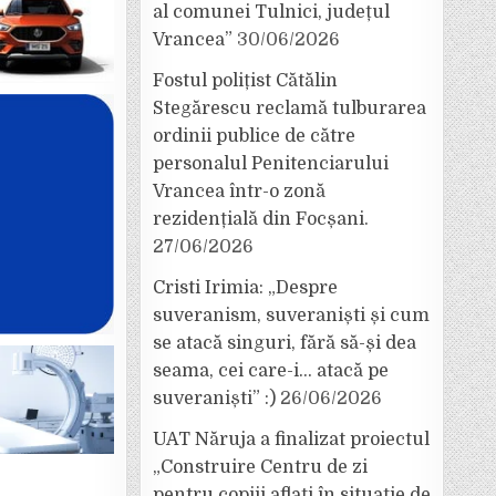
al comunei Tulnici, județul
Vrancea”
30/06/2026
Fostul polițist Cătălin
Stegărescu reclamă tulburarea
ordinii publice de către
personalul Penitenciarului
Vrancea într-o zonă
rezidențială din Focșani.
27/06/2026
Cristi Irimia: „Despre
suveranism, suveraniști și cum
se atacă singuri, fără să-și dea
seama, cei care-i… atacă pe
suveraniști” :)
26/06/2026
UAT Năruja a finalizat proiectul
„Construire Centru de zi
pentru copiii aflați în situație de