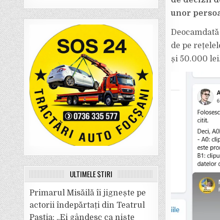
de decizii d
unor persoa
Deocamdată n
de pe rețelel
și 50.000 lei
ULTIMELE ȘTIRI
Primarul Misăilă îi jignește pe
actorii îndepărtați din Teatrul
Pastia: „Ei gândesc ca niște