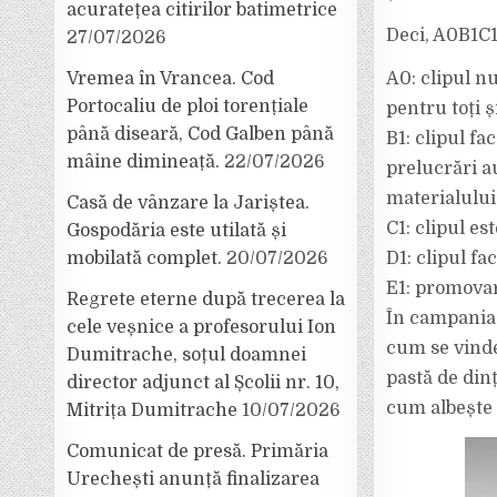
acuratețea citirilor batimetrice
Deci, A0B1C
27/07/2026
A0: clipul nu
Vremea în Vrancea. Cod
Portocaliu de ploi torențiale
pentru toți 
până diseară, Cod Galben până
B1: clipul fa
mâine dimineață.
22/07/2026
prelucrări au
materialului 
Casă de vânzare la Jariștea.
C1: clipul es
Gospodăria este utilată și
D1: clipul f
mobilată complet.
20/07/2026
E1: promovare
Regrete eterne după trecerea la
În campania 
cele veșnice a profesorului Ion
cum se vinde
Dumitrache, soțul doamnei
pastă de dinț
director adjunct al Școlii nr. 10,
cum albește C
Mitrița Dumitrache
10/07/2026
Comunicat de presă. Primăria
Urechești anunță finalizarea