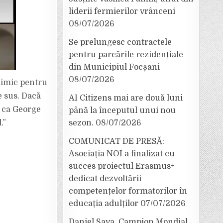
liderii fermierilor vrânceni
08/07/2026
Se prelungesc contractele
pentru parcările rezidențiale
din Municipiul Focșani
08/07/2026
 nimic pentru
e sus. Dacă
AI Citizens mai are două luni
a ca George
până la începutul unui nou
.”
sezon.
08/07/2026
COMUNICAT DE PRESĂ:
Asociația NOI a finalizat cu
succes proiectul Erasmus+
dedicat dezvoltării
competențelor formatorilor în
educația adulților
07/07/2026
Daniel Sava, Campion Mondial