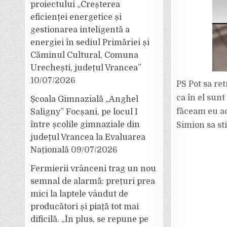
proiectului „Creșterea
eficienței energetice și
gestionarea inteligentă a
energiei în sediul Primăriei și
Căminul Cultural, Comuna
Urechești, județul Vrancea”
10/07/2026
PS Pot sa ret
ca în el sunt
Școala Gimnazială „Anghel
făceam eu ac
Saligny” Focșani, pe locul I
între școlile gimnaziale din
Simion sa sti
județul Vrancea la Evaluarea
Națională
09/07/2026
Fermierii vrânceni trag un nou
semnal de alarmă: prețuri prea
mici la laptele vândut de
producători și piață tot mai
dificilă. „În plus, se repune pe