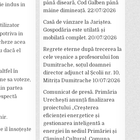
până diseară, Cod Galben până
ie indus in
mâine dimineață.
22/07/2026
Casă de vânzare la Jariștea.
ilizator
Gospodăria este utilată și
potriva in
mobilată complet.
20/07/2026
rcheze acea
Regrete eterne după trecerea la
u dacă el
cele veșnice a profesorului Ion
Dumitrache, soțul doamnei
ltfel în
director adjunct al Școlii nr. 10,
ne sa voteze,
Mitrița Dumitrache
10/07/2026
in partea
Comunicat de presă. Primăria
espectă
Urechești anunță finalizarea
proiectului „Creșterea
eficienței energetice și
ir.
gestionarea inteligentă a
e il însoțește
energiei în sediul Primăriei și
Căminul Cultural, Comuna