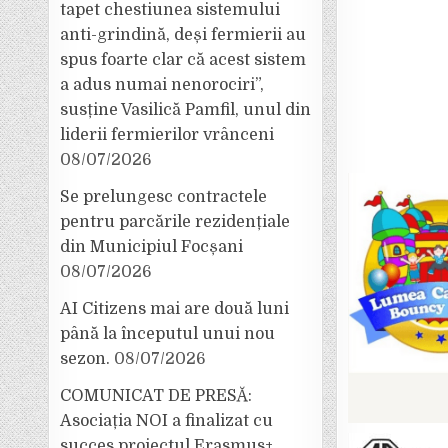
tapet chestiunea sistemului
anti-grindină, deși fermierii au
spus foarte clar că acest sistem
a adus numai nenorociri”,
susține Vasilică Pamfil, unul din
liderii fermierilor vrânceni
08/07/2026
Se prelungesc contractele
pentru parcările rezidențiale
din Municipiul Focșani
08/07/2026
AI Citizens mai are două luni
până la începutul unui nou
sezon.
08/07/2026
COMUNICAT DE PRESĂ:
Asociația NOI a finalizat cu
succes proiectul Erasmus+