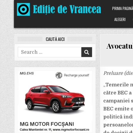
Skip
PRIMA PAGIN
to
content
ALEGERI
CAUTĂ AICI
Avocatu
Search
for:
Preluare (dis
„
Temerile me
către BEC a 
campaniei s
BEC emite o
politică ind
persoanelor