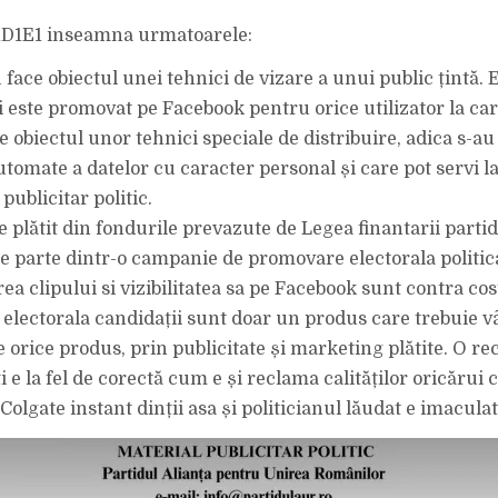
1D1E1 inseamna urmatoarele:
 face obiectul unei tehnici de vizare a unui public țintă. 
și este promovat pe Facebook pentru orice utilizator la ca
ce obiectul unor tehnici speciale de distribuire, adica s-au 
tomate a datelor cu caracter personal și care pot servi la
publicitar politic.
te plătit din fondurile prevazute de Legea finantarii partid
ace parte dintr-o campanie de promovare electorala politic
a clipului si vizibilitatea sa pe Facebook sunt contra cos
electorala candidații sunt doar un produs care trebuie v
 orice produs, prin publicitate și marketing plătite. O re
i e la fel de corectă cum e și reclama calităților oricărui 
olgate instant dinții asa și politicianul lăudat e imaculat