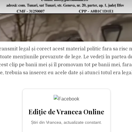
ransmit legal și corect acest material politic fara sa risc
 toate mențiunile prevazute de lege. Le vedeți în partea d
est clip pe banii mei și îl promovam tot pe banii mei, far
e, trebuia sa inserez eu acele date și atunci totul era legal
Ediție de Vrancea Online
Știri din Vrancea, actualizate constant.