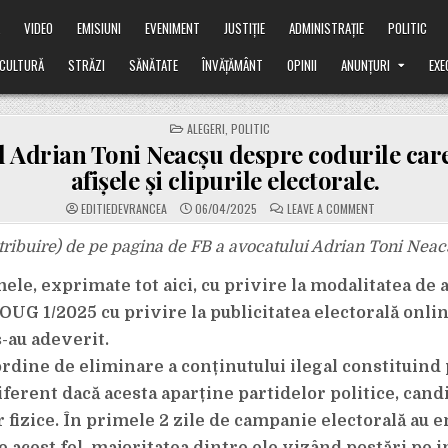
Ă
VIDEO
EMISIUNI
EVENIMENT
JUSTIȚIE
ADMINISTRAȚIE
POLITIC
CULTURĂ
STRĂZI
SĂNĂTATE
ÎNVĂȚĂMÂNT
OPINII
ANUNȚURI
EXE
POSTED
ALEGERI
,
POLITIC
IN
l Adrian Toni Neacșu despre codurile car
afișele și clipurile electorale.
ON
EDITIEDEVRANCEA
06/04/2025
LEAVE A COMMENT
AVOCATUL
ADRIAN
TONI
tribuire) de pe pagina de FB a avocatului Adrian Toni Neac
NEACȘU
DESPRE
CODURILE
le, exprimate tot aici, cu privire la modalitatea de 
CARE
APAR
OUG 1/2025 cu privire la publicitatea electorală onli
PE
AFIȘELE
-au adeverit.
ȘI
CLIPURILE
ELECTORALE.
rdine de eliminare a conținutului ilegal constituind 
iferent dacă acesta aparține partidelor politice, cand
 fizice. În primele 2 zile de campanie electorală au e