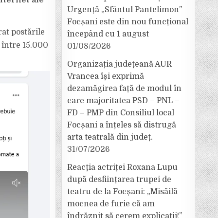
nternet ale
Urgență „Sfântul Pantelimon”
Focșani este din nou funcțional
at postările
începând cu 1 august
 între 15.000
01/08/2026
Organizația județeană AUR
Vrancea își exprimă
dezamăgirea față de modul în
care majoritatea PSD – PNL –
FD – PMP din Consiliul local
Focșani a înțeles să distrugă
arta teatrală din județ.
31/07/2026
Reacția actriței Roxana Lupu
după desființarea trupei de
teatru de la Focșani: „Misăilă
mocnea de furie că am
îndrăznit să cerem explicații!”