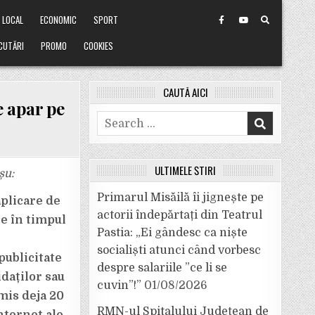
LOCAL
ECONOMIC
SPORT
CUTĂRI
PROMO
COOKIES
CAUTĂ AICI
e apar pe
Search
for:
ULTIMELE ȘTIRI
șu:
Primarul Misăilă îi jignește pe
aplicare de
actorii îndepărtați din Teatrul
ne în timpul
Pastia: „Ei gândesc ca niște
socialiști atunci când vorbesc
publicitate
despre salariile ”ce li se
idaților sau
cuvin”!”
01/08/2026
mis deja 20
RMN-ul Spitalului Județean de