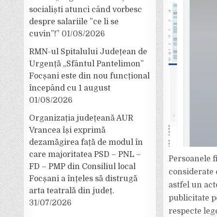
socialiști atunci când vorbesc
despre salariile ”ce li se
cuvin”!”
01/08/2026
RMN-ul Spitalului Județean de
Urgență „Sfântul Pantelimon”
Focșani este din nou funcțional
începând cu 1 august
01/08/2026
Organizația județeană AUR
Vrancea își exprimă
dezamăgirea față de modul în
care majoritatea PSD – PNL –
Persoanele f
FD – PMP din Consiliul local
considerate 
Focșani a înțeles să distrugă
astfel un ac
arta teatrală din județ.
publicitate p
31/07/2026
respecte lege