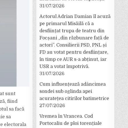
31/07/2026
Actorul Adrian Damian îl acuză
pe primarul Misăilă că a
desființat trupa de teatru din
Focșani „din răzbunare față de
actori”. Consilierii PSD, PNL și
FD au votat pentru desființare,
în timp ce AUR s-a abținut, iar
USR a votat împotrivă.
31/07/2026
Cum influențează adâncimea
sondei sub oglinda apei
at sunt
acuratețea citirilor batimetrice
ă, fiind
27/07/2026
tul sa facă
Vremea în Vrancea. Cod
ie sa
Portocaliu de ploi torențiale
e electorala