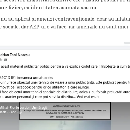
e acest fel, majoritatea dintre ele vizând postări pe i
ne fizice, cu identitatea asumata sau nu.
u au aplicat și amenzi contravenționale, doar au inlatur
e sociale, dar AEP-ul o va face, iar amenzile nu sunt mici-
.