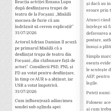
Reacția actriței Roxana Lupu
și dacă au in
după desființarea trupei de
eroare prin t
teatru de la Focșani: „Misăilă
Atunci când 
mocnea de furie că am
înțelege să f
îndrăznit să cerem explicații!”
31/07/2026
defavoarea al
postare, astf
Actorul Adrian Damian îl acuză
însuși a plă
pe primarul Misăilă că a
desființat trupa de teatru din
Simpla marcar
Focșani „din răzbunare față de
esenta eviden
actori”. Consilierii PSD, PNL și
le scutește 
FD au votat pentru desființare,
AEP, pentru 
în timp ce AUR s-a abținut, iar
legile.
USR a votat împotrivă.
31/07/2026
Puteți numi 
Cum influențează adâncimea
Folosesc aces
sondei sub oglinda apei
și cum trebui