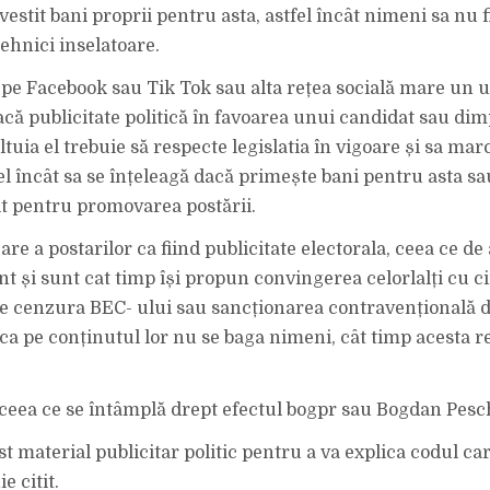
vestit bani proprii pentru asta, astfel încât nimeni sa nu f
ehnici inselatoare.
pe Facebook sau Tik Tok sau alta rețea socială mare un ut
acă publicitate politică în favoarea unui candidat sau dim
tuia el trebuie să respecte legislatia în vigoare și sa ma
el încât sa se înțeleagă dacă primește bani pentru asta sa
tit pentru promovarea postării.
e a postarilor ca fiind publicitate electorala, ceea ce de a
t și sunt cat timp își propun convingerea celorlalți cu ci
de cenzura BEC- ului sau sancționarea contravențională d
ca pe conținutul lor nu se baga nimeni, cât timp acesta r
ceea ce se întâmplă drept efectul bogpr sau Bogdan Pesch
t material publicitar politic pentru a va explica codul car
e citit.