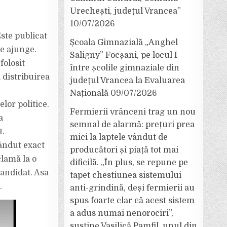
Urechești, județul Vrancea”
10/07/2026
Este publicat
Școala Gimnazială „Anghel
re ajunge.
Saligny” Focșani, pe locul I
folosit
între școlile gimnaziale din
 distribuirea
județul Vrancea la Evaluarea
Națională
09/07/2026
elor politice.
Fermierii vrânceni trag un nou
a
semnal de alarmă: prețuri prea
t.
mici la laptele vândut de
ândut exact
producători și piață tot mai
clamă la o
dificilă. „În plus, se repune pe
candidat. Asa
tapet chestiunea sistemului
.
anti-grindină, deși fermierii au
spus foarte clar că acest sistem
a adus numai nenorociri”,
susține Vasilică Pamfil, unul din