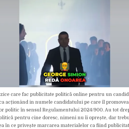
izice care fac publicitate politică online pentru un candid
ca acționând in numele candidatului pe care îl promoveaz
tor politic în sensul Regulamentului 2024/900. Au tot drep
olitică pentru cine doresc, nimeni nu îi oprește, dar trebu
a în ce privește marcarea materialelor ca fiind publicitat