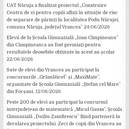
UAT Năruja a finalizat proiectul „Construire
Centru de zi pentru copiii aflați în situație de risc
de separare de părinți în localitatea Podu Nărujei,
comuna Năruja, județul Vrancea”
24/06/2026
Elevii de la Școala Gimnazială „Ioan Cîmpineanu”
din Câmpineanca au fost premiați pentru
rezultatele deosebite obținute în acest an școlar
22/06/2026
Sute de elevi din Vrancea au participat la
concursurile „Grămăticel” și „MaxiMate”,
organizate de Școala Gimnazială „Ștefan cel Mare”
din Focșani.
12/06/2026
Peste 200 de elevi au participat la concursul
interjudețean de matematică „Micul Gauss”, Școala
Gimnazială „Duiliu Zamfirescu” fiind parteneră în
derularea proiectului. Zeci de copii din Vrancea au