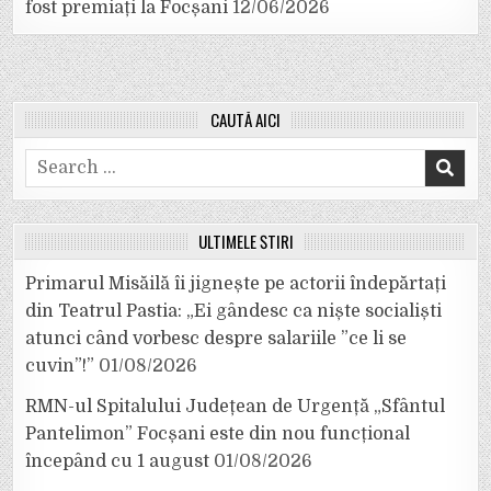
fost premiați la Focșani
12/06/2026
CAUTĂ AICI
Search
for:
ULTIMELE ȘTIRI
Primarul Misăilă îi jignește pe actorii îndepărtați
din Teatrul Pastia: „Ei gândesc ca niște socialiști
atunci când vorbesc despre salariile ”ce li se
cuvin”!”
01/08/2026
RMN-ul Spitalului Județean de Urgență „Sfântul
Pantelimon” Focșani este din nou funcțional
începând cu 1 august
01/08/2026