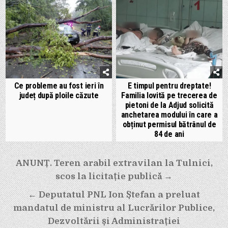
Ce probleme au fost ieri în
E timpul pentru dreptate!
județ după ploile căzute
Familia lovită pe trecerea de
pietoni de la Adjud solicită
anchetarea modului în care a
obținut permisul bătrânul de
84 de ani
Navigare
ANUNȚ. Teren arabil extravilan la Tulnici,
în
scos la licitație publică →
articole
← Deputatul PNL Ion Ștefan a preluat
mandatul de ministru al Lucrărilor Publice,
Dezvoltării și Administrației