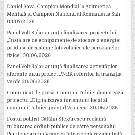
Daniel Sava, Campion Mondial la Aritmetică
Mentală și Campion Național al României la Șah
03/07/2026
Panel Volt Solar anunță finalizarea proiectului
„Instalare de echipamente de stocare a energiei
produse de sisteme fotovoltaice ale persoanelor
fizice”
30/06/2026
Panel Volt Solar anunță finalizarea activităților
aferente unui proiect PNRR referitor la tranziția
verde
30/06/2026
Comunicat de presă. Comuna Tulnici demarează
proiectul „Digitalizarea turismului local al
comunei Tulnici, județul Vrancea”
30/06/2026
Fostul polițist Cătălin Stegărescu reclamă
tulburarea ordinii publice de către personalul
Penitenciarului Vrancea într-o zonă rezidențială