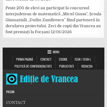
Peste 200 de elevi au participat la concursul
interjudețean de matematică „Micul Gauss”, Școala
Gimnazială „Duiliu Zamfirescu” fiind parteneră în
derularea proiectului. Zeci de copii din Vrancea au
fost premiați la Focșani
12/06/2026
MENU
PRIMA PAGINĂ
CONTACT
COOKIE
ISSN / ISSN-L
POLITICĂ DE CONFIDENȚIALITATE
PUBLICITATE
REDACȚIA
PAGINI
CONTACT