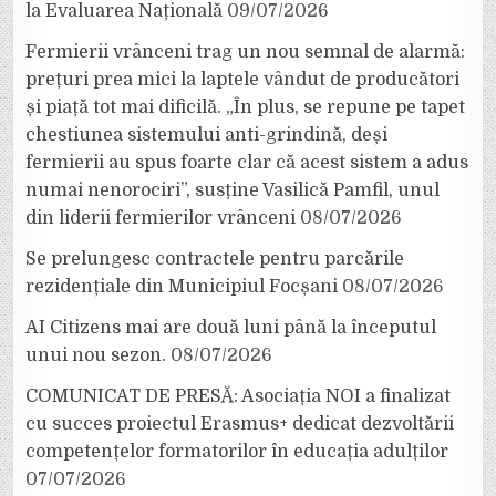
la Evaluarea Națională
09/07/2026
Fermierii vrânceni trag un nou semnal de alarmă:
prețuri prea mici la laptele vândut de producători
și piață tot mai dificilă. „În plus, se repune pe tapet
chestiunea sistemului anti-grindină, deși
fermierii au spus foarte clar că acest sistem a adus
numai nenorociri”, susține Vasilică Pamfil, unul
din liderii fermierilor vrânceni
08/07/2026
Se prelungesc contractele pentru parcările
rezidențiale din Municipiul Focșani
08/07/2026
AI Citizens mai are două luni până la începutul
unui nou sezon.
08/07/2026
COMUNICAT DE PRESĂ: Asociația NOI a finalizat
cu succes proiectul Erasmus+ dedicat dezvoltării
competențelor formatorilor în educația adulților
07/07/2026