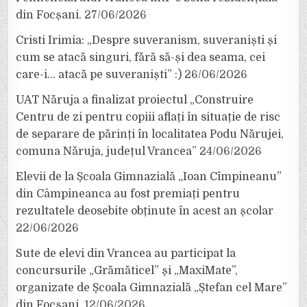
din Focșani.
27/06/2026
Cristi Irimia: „Despre suveranism, suveraniști și
cum se atacă singuri, fără să-și dea seama, cei
care-i… atacă pe suveraniști” :)
26/06/2026
UAT Năruja a finalizat proiectul „Construire
Centru de zi pentru copiii aflați în situație de risc
de separare de părinți în localitatea Podu Nărujei,
comuna Năruja, județul Vrancea”
24/06/2026
Elevii de la Școala Gimnazială „Ioan Cîmpineanu”
din Câmpineanca au fost premiați pentru
rezultatele deosebite obținute în acest an școlar
22/06/2026
Sute de elevi din Vrancea au participat la
concursurile „Grămăticel” și „MaxiMate”,
organizate de Școala Gimnazială „Ștefan cel Mare”
din Focșani.
12/06/2026