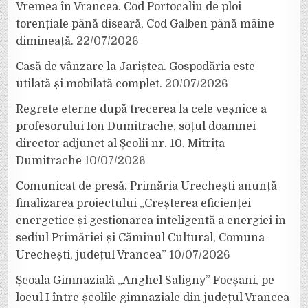
Vremea în Vrancea. Cod Portocaliu de ploi
torențiale până diseară, Cod Galben până mâine
dimineață.
22/07/2026
Casă de vânzare la Jariștea. Gospodăria este
utilată și mobilată complet.
20/07/2026
Regrete eterne după trecerea la cele veșnice a
profesorului Ion Dumitrache, soțul doamnei
director adjunct al Școlii nr. 10, Mitrița
Dumitrache
10/07/2026
Comunicat de presă. Primăria Urechești anunță
finalizarea proiectului „Creșterea eficienței
energetice și gestionarea inteligentă a energiei în
sediul Primăriei și Căminul Cultural, Comuna
Urechești, județul Vrancea”
10/07/2026
Școala Gimnazială „Anghel Saligny” Focșani, pe
locul I între școlile gimnaziale din județul Vrancea