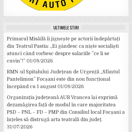
ULTIMELE ȘTIRI
Primarul Misăilă îi jignește pe actorii îndepărtați
din Teatrul Pastia: „Ei gândesc ca niște socialiști
atunci când vorbesc despre salariile ”ce li se
cuvin”!”
01/08/2026
RMN-ul Spitalului Județean de Urgență „Sfântul
Pantelimon” Focșani este din nou funcțional
începând cu 1 august
01/08/2026
Organizația județeană AUR Vrancea își exprimă
dezamăgirea față de modul în care majoritatea
PSD – PNL – FD – PMP din Consiliul local Focșani a
înțeles să distrugă arta teatrală din județ.
31/07/2026