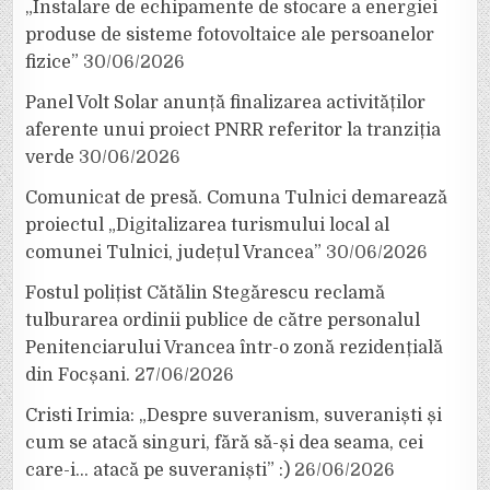
„Instalare de echipamente de stocare a energiei
produse de sisteme fotovoltaice ale persoanelor
fizice”
30/06/2026
Panel Volt Solar anunță finalizarea activităților
aferente unui proiect PNRR referitor la tranziția
verde
30/06/2026
Comunicat de presă. Comuna Tulnici demarează
proiectul „Digitalizarea turismului local al
comunei Tulnici, județul Vrancea”
30/06/2026
Fostul polițist Cătălin Stegărescu reclamă
tulburarea ordinii publice de către personalul
Penitenciarului Vrancea într-o zonă rezidențială
din Focșani.
27/06/2026
Cristi Irimia: „Despre suveranism, suveraniști și
cum se atacă singuri, fără să-și dea seama, cei
care-i… atacă pe suveraniști” :)
26/06/2026