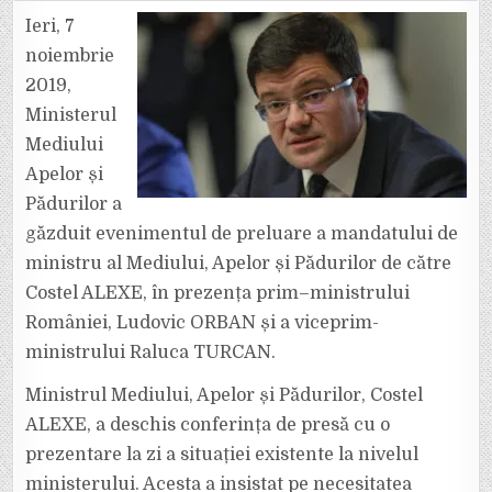
COSTEL
ALEXE
Ieri, 7
A
PRELUAT
noiembrie
MANDATUL
DE
2019,
MINISTRU
AL
Ministerul
MEDIULUI,
APELOR
ȘI
Mediului
PĂDURILOR
Apelor și
Pădurilor a
găzduit evenimentul de preluare a mandatului de
ministru al Mediului, Apelor și Pădurilor de către
Costel ALEXE, în prezența prim–ministrului
României, Ludovic ORBAN și a viceprim-
ministrului Raluca TURCAN.
Ministrul Mediului, Apelor și Pădurilor, Costel
ALEXE, a deschis conferința de presă cu o
prezentare la zi a situației existente la nivelul
ministerului. Acesta a insistat pe necesitatea