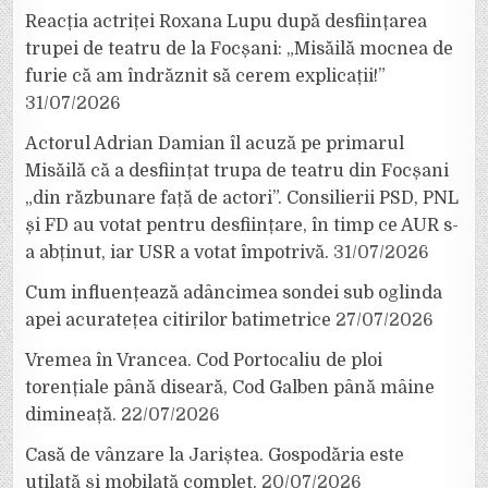
Reacția actriței Roxana Lupu după desființarea
trupei de teatru de la Focșani: „Misăilă mocnea de
furie că am îndrăznit să cerem explicații!”
31/07/2026
Actorul Adrian Damian îl acuză pe primarul
Misăilă că a desființat trupa de teatru din Focșani
„din răzbunare față de actori”. Consilierii PSD, PNL
și FD au votat pentru desființare, în timp ce AUR s-
a abținut, iar USR a votat împotrivă.
31/07/2026
Cum influențează adâncimea sondei sub oglinda
apei acuratețea citirilor batimetrice
27/07/2026
Vremea în Vrancea. Cod Portocaliu de ploi
torențiale până diseară, Cod Galben până mâine
dimineață.
22/07/2026
Casă de vânzare la Jariștea. Gospodăria este
utilată și mobilată complet.
20/07/2026