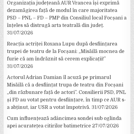
Organizația județeană AUR Vrancea își exprimă
dezamăgirea față de modul în care majoritatea
PSD – PNL – FD – PMP din Consiliul local Focșani a
înțeles să distrugă arta teatrală din județ.
31/07/2026
Reacția actriței Roxana Lupu după desființarea
trupei de teatru de la Focșani: „Misăilă mocnea de
furie că am îndrăznit să cerem explicații!”
31/07/2026
Actorul Adrian Damian îl acuză pe primarul
Misăilă că a desființat trupa de teatru din Focșani
„din răzbunare față de actori”. Consilierii PSD, PNL
și FD au votat pentru desființare, în timp ce AUR s-
a abținut, iar USR a votat împotrivă.
31/07/2026
Cum influențează adâncimea sondei sub oglinda
apei acuratețea citirilor batimetrice
27/07/2026