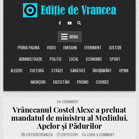
Skip
to
content
MENU
PRIMA PAGINĂ
VIDEO
EMISIUNI
EVENIMENT
JUSTIȚIE
ADMINISTRAȚIE
POLITIC
LOCAL
ECONOMIC
SPORT
ALEGERI
CULTURĂ
STRĂZI
SĂNĂTATE
ÎNVĂȚĂMÂNT
OPINII
ANUNȚURI
EXECUTĂRI
PROMO
COOKIES
POSTED
EVENIMENT
IN
Vrânceanul Costel Alexe a preluat
mandatul de ministru al Mediului,
Apelor și Pădurilor
ON
EDITIEDEVRANCEA
09/11/2019
LEAVE A COMMENT
VRÂNCEANUL