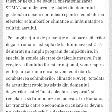
tăierilor ilegale de păduri, operaționalizarea
SUMAL, actualizarea legislației din domeniul
gestionării deșeurilor, măsuri pentru combaterea
efectelor schimbărilor climatice și îmbunătățirea
calității aerului.
„Pe lângă acțiuni de prevenție și stopare a tăierilor
ilegale, românii așteaptă de la dumneavoastră să
demarați un amplu program de împădurire, în
special în zonele afectate de tăierile masive. Prin
creșterea fondului forestier național, vom respira
cu toții un aer mai curat și vom contribui la
combaterea schimbărilor climatice. Aveți, totodată,
de actualizat rapid legislația din domeniul
deșeurilor, astfel încât colectarea separată și
reciclarea să funcționeze cu adevărat în România,
iar tranziția către o economie circulară să devină