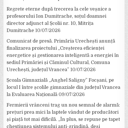
Regrete eterne după trecerea la cele veșnice a
profesorului Ion Dumitrache, soțul doamnei
director adjunct al Școlii nr. 10, Mitrița
Dumitrache
10/07/2026
Comunicat de presă. Primăria Urechești anunță
finalizarea proiectului „Creșterea eficienței
energetice și gestionarea inteligentă a energiei în
sediul Primăriei și Căminul Cultural, Comuna
Urechești, județul Vrancea”
10/07/2026
Școala Gimnazială „Anghel Saligny” Focșani, pe
locul I între școlile gimnaziale din județul Vrancea
la Evaluarea Națională
09/07/2026
Fermierii vrânceni trag un nou semnal de alarmă:
prețuri prea mici la laptele vândut de producători
și piață tot mai dificilă. „În plus, se repune pe tapet
chestiunea sistemului anti-grindină, deși