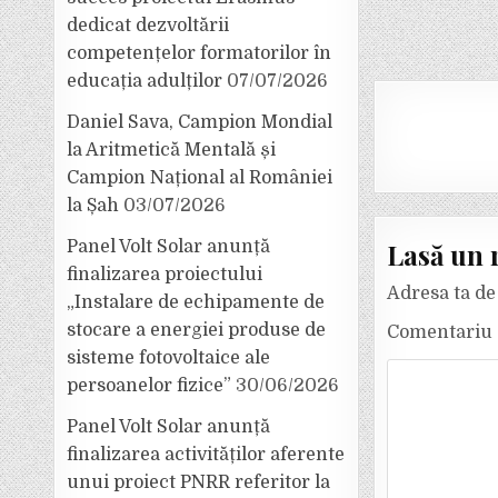
dedicat dezvoltării
competențelor formatorilor în
educația adulților
07/07/2026
Daniel Sava, Campion Mondial
la Aritmetică Mentală și
Campion Național al României
la Șah
03/07/2026
Lasă un 
Panel Volt Solar anunță
finalizarea proiectului
Adresa ta de 
„Instalare de echipamente de
stocare a energiei produse de
Comentariu
sisteme fotovoltaice ale
persoanelor fizice”
30/06/2026
Panel Volt Solar anunță
finalizarea activităților aferente
unui proiect PNRR referitor la