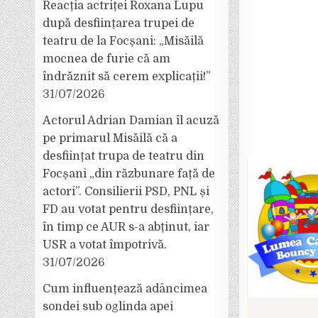
Reacția actriței Roxana Lupu
după desființarea trupei de
teatru de la Focșani: „Misăilă
mocnea de furie că am
îndrăznit să cerem explicații!”
31/07/2026
Actorul Adrian Damian îl acuză
pe primarul Misăilă că a
desființat trupa de teatru din
Focșani „din răzbunare față de
actori”. Consilierii PSD, PNL și
FD au votat pentru desființare,
în timp ce AUR s-a abținut, iar
USR a votat împotrivă.
31/07/2026
Cum influențează adâncimea
sondei sub oglinda apei