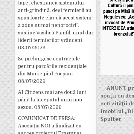
tapet chestiunea sistemului
Cultură îi pun
anti-grindină, deși fermierii au
punct pe Misăilă
Negulescu: „Ac
spus foarte clar că acest sistem
invocat de Pri
a adus numai nenorociri”,
INTERZICEA ati
susține Vasilică Pamfil, unul din
bronzului!
liderii fermierilor vrânceni
08/07/2026
Se prelungesc contractele
pentru parcările rezidențiale
din Municipiul Focșani
08/07/2026
Navigar
← ANUNȚ pri
AI Citizens mai are două luni
în
spaţii cu de
până la începutul unui nou
articole
activității d
sezon.
08/07/2026
imobilul „
COMUNICAT DE PRESĂ:
Spulber
Asociația NOI a finalizat cu
succes proiectul Erasmus+