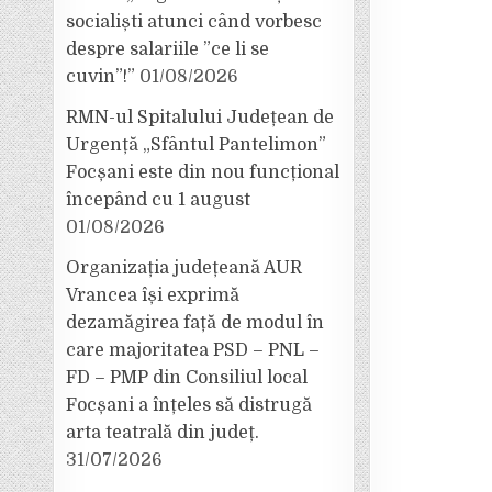
socialiști atunci când vorbesc
despre salariile ”ce li se
cuvin”!”
01/08/2026
RMN-ul Spitalului Județean de
Urgență „Sfântul Pantelimon”
Focșani este din nou funcțional
începând cu 1 august
01/08/2026
Organizația județeană AUR
Vrancea își exprimă
dezamăgirea față de modul în
care majoritatea PSD – PNL –
FD – PMP din Consiliul local
Focșani a înțeles să distrugă
arta teatrală din județ.
31/07/2026