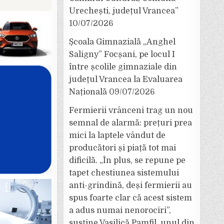
Urechești, județul Vrancea”
10/07/2026
Școala Gimnazială „Anghel
Saligny” Focșani, pe locul I
între școlile gimnaziale din
județul Vrancea la Evaluarea
Națională
09/07/2026
Fermierii vrânceni trag un nou
semnal de alarmă: prețuri prea
mici la laptele vândut de
producători și piață tot mai
dificilă. „În plus, se repune pe
tapet chestiunea sistemului
anti-grindină, deși fermierii au
spus foarte clar că acest sistem
a adus numai nenorociri”,
susține Vasilică Pamfil, unul din