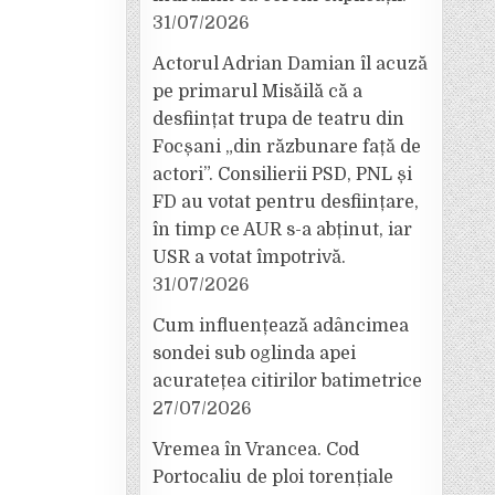
31/07/2026
Actorul Adrian Damian îl acuză
pe primarul Misăilă că a
desființat trupa de teatru din
Focșani „din răzbunare față de
actori”. Consilierii PSD, PNL și
FD au votat pentru desființare,
în timp ce AUR s-a abținut, iar
USR a votat împotrivă.
31/07/2026
Cum influențează adâncimea
sondei sub oglinda apei
acuratețea citirilor batimetrice
27/07/2026
Vremea în Vrancea. Cod
Portocaliu de ploi torențiale