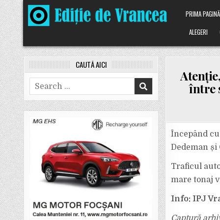
Skip
PRIMA PAGIN
to
content
ALEGERI
CAUTĂ AICI
Atenție
Search
între
for:
Începând cu 
Dedeman și C
Traficul aut
mare tonaj v
Info: IPJ V
Captură arhi