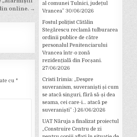
 „alarmiștii”
al comunei Tulnici, județul
din online. →
Vrancea”
30/06/2026
Fostul polițist Cătălin
Stegărescu reclamă tulburarea
ordinii publice de către
personalul Penitenciarului
Vrancea într-o zonă
rezidențială din Focșani.
27/06/2026
Cristi Irimia: „Despre
cate cu
*
suveranism, suveraniști și cum
se atacă singuri, fără să-și dea
seama, cei care-i… atacă pe
suveraniști” :)
26/06/2026
UAT Năruja a finalizat proiectul
„Construire Centru de zi
pentru copiii aflați în situație de