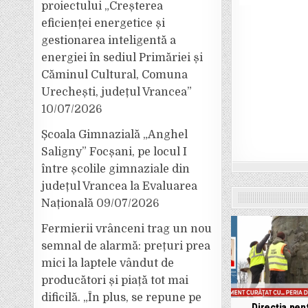
proiectului „Creșterea
eficienței energetice și
gestionarea inteligentă a
energiei în sediul Primăriei și
Căminul Cultural, Comuna
Urechești, județul Vrancea”
10/07/2026
Școala Gimnazială „Anghel
Saligny” Focșani, pe locul I
între școlile gimnaziale din
județul Vrancea la Evaluarea
Națională
09/07/2026
Fermierii vrânceni trag un nou
semnal de alarmă: prețuri prea
mici la laptele vândut de
producători și piață tot mai
dificilă. „În plus, se repune pe
Direcția pen