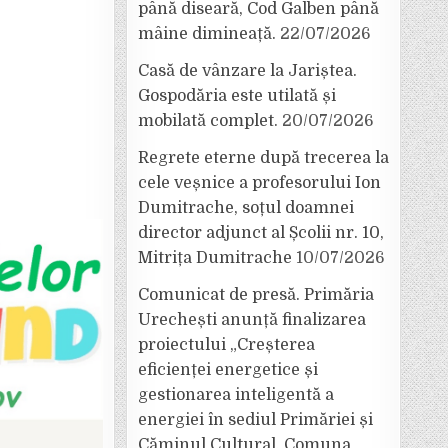
până diseară, Cod Galben până
mâine dimineață.
22/07/2026
Casă de vânzare la Jariștea.
Gospodăria este utilată și
mobilată complet.
20/07/2026
Regrete eterne după trecerea la
cele veșnice a profesorului Ion
Dumitrache, soțul doamnei
director adjunct al Școlii nr. 10,
Mitrița Dumitrache
10/07/2026
Comunicat de presă. Primăria
Urechești anunță finalizarea
proiectului „Creșterea
eficienței energetice și
gestionarea inteligentă a
energiei în sediul Primăriei și
Căminul Cultural, Comuna