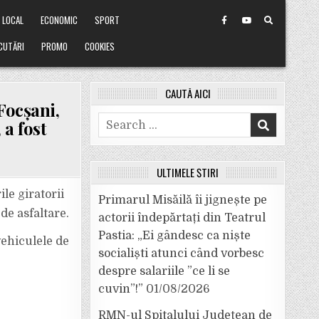
LOCAL
ECONOMIC
SPORT
CUTĂRI
PROMO
COOKIES
CAUTĂ AICI
Focșani,
Search
 a fost
for:
ULTIMELE ȘTIRI
le giratorii
Primarul Misăilă îi jignește pe
de asfaltare.
actorii îndepărtați din Teatrul
Pastia: „Ei gândesc ca niște
vehiculele de
socialiști atunci când vorbesc
despre salariile ”ce li se
cuvin”!”
01/08/2026
RMN-ul Spitalului Județean de