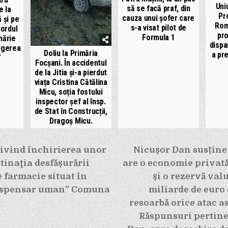
Uni
să se facă praf, din
e la
Pr
cauza unui șofer care
 și pe
Rom
s-a visat pilot de
ordul
pro
Formula 1
mărie
dispa
ngerea
Doliu la Primăria
a pre
”
Focșani. În accidentul
de la Jitia și-a pierdut
viața Cristina Cătălina
Micu, soția fostului
inspector șef al Insp.
de Stat în Construcții,
Dragoș Micu.
e
vind închirierea unor
Nicușor Dan susține
stinaţia desfășurării
are o economie privat
e farmacie situat în
și o rezervă val
Dispensar uman” Comuna
miliarde de euro 
resoarbă orice atac as
Răspunsuri pertinen