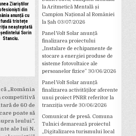
unea Ziariștilor
la Aritmetică Mentală și
ofesioniști din
Campion Național al României
ânia anunță cu
fundă tristețe
la Șah
03/07/2026
riția neașteptată
ședintelui Sorin
Panel Volt Solar anunță
Stanciu.
finalizarea proiectului
„Instalare de echipamente de
stocare a energiei produse de
sisteme fotovoltaice ale
persoanelor fizice”
30/06/2026
Panel Volt Solar anunță
 că „România
finalizarea activităților aferente
ă competitivă
unui proiect PNRR referitor la
utară de 60 de
tranziția verde
30/06/2026
care poate să
Comunicat de presă. Comuna
upra leului”.
Tulnici demarează proiectul
te ale lui N.
„Digitalizarea turismului local