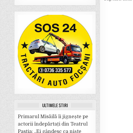
ULTIMELE ȘTIRI
Primarul Misăilă îi jignește pe
actorii îndepărtați din Teatrul
Pastia: „Ei gândesc ca niște