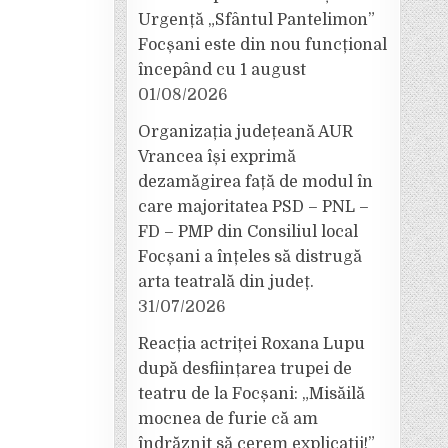
Urgență „Sfântul Pantelimon”
Focșani este din nou funcțional
începând cu 1 august
01/08/2026
Organizația județeană AUR
Vrancea își exprimă
dezamăgirea față de modul în
care majoritatea PSD – PNL –
FD – PMP din Consiliul local
Focșani a înțeles să distrugă
arta teatrală din județ.
31/07/2026
Reacția actriței Roxana Lupu
după desființarea trupei de
teatru de la Focșani: „Misăilă
mocnea de furie că am
îndrăznit să cerem explicații!”