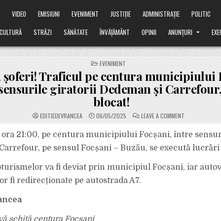
Ă
VIDEO
EMISIUNI
EVENIMENT
JUSTIȚIE
ADMINISTRAȚIE
POLITIC
CULTURĂ
STRĂZI
SĂNĂTATE
ÎNVĂȚĂMÂNT
OPINII
ANUNȚURI
EXE
POSTED
EVENIMENT
IN
, șoferi! Traficul pe centura municipiului 
 sensurile giratorii Dedeman și Carrefour,
blocat!
ON
EDITIEDEVRANCEA
06/05/2025
LEAVE A COMMENT
ATENȚIE,
ȘOFERI!
TRAFICUL
ora 21:00, pe centura municipiului Focșani, între sensuri
PE
CENTURA
arrefour, pe sensul Focșani – Buzău, se execută lucrări 
MUNICIPIULUI
FOCȘANI,
ÎNTRE
oturismelor va fi deviat prin municipiul Focșani, iar auto
SENSURILE
GIRATORII
or fi redirecționate pe autostrada A7.
DEDEMAN
ȘI
CARREFOUR,
A
rancea
FOST
BLOCAT!
vă schiță centura Focșani