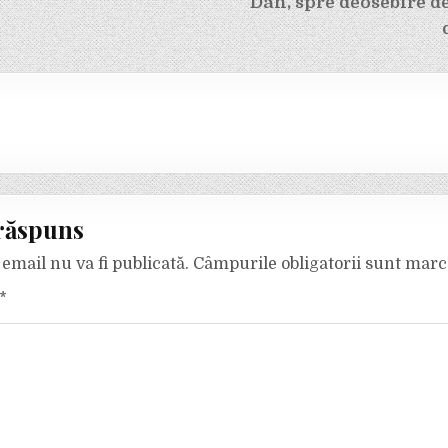
Dan, spre deosebire de
răspuns
email nu va fi publicată.
Câmpurile obligatorii sunt mar
*