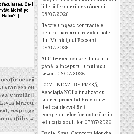
t facultatea. Ce-l
liderii fermierilor vrânceni
învăța Moisă pe
08/07/2026
Halici? :)
Se prelungesc contractele
pentru parcările rezidențiale
din Municipiul Focșani
08/07/2026
AI Citizens mai are două luni
până la începutul unui nou
sezon.
08/07/2026
ducație acuză
COMUNICAT DE PRESĂ:
SJ Vrancea cu
Asociația NOI a finalizat cu
rea simulării
succes proiectul Erasmus+
 Livia Marcu,
dedicat dezvoltării
ral, respinge
competențelor formatorilor în
acuzațiile. →
educația adulților
07/07/2026
Daniel Sava, Campion Mondial