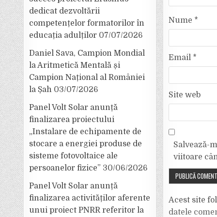
dedicat dezvoltării
Nume
*
competențelor formatorilor în
educația adulților
07/07/2026
Daniel Sava, Campion Mondial
Email
*
la Aritmetică Mentală și
Campion Național al României
la Șah
03/07/2026
Site web
Panel Volt Solar anunță
finalizarea proiectului
„Instalare de echipamente de
stocare a energiei produse de
Salvează-mi
sisteme fotovoltaice ale
viitoare câ
persoanelor fizice”
30/06/2026
Panel Volt Solar anunță
finalizarea activităților aferente
Acest site f
unui proiect PNRR referitor la
datele comen