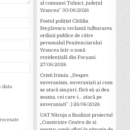
al comunei Tulnici, județul
Vrancea”
30/06/2026
Fostul polițist Cătălin
Stegărescu reclamă tulburarea
ordinii publice de către
personalul Penitenciarului
Vrancea într-o zonă
rezidențială din Focșani.
27/06/2026
Cristi Irimia: „Despre
suveranism, suveraniști și cum
u data
se atacă singuri, fără să-și dea
seama, cei care-i… atacă pe
suveraniști” :)
26/06/2026
UAT Năruja a finalizat proiectul
rocesate
„Construire Centru de zi
pentru copiii aflați în situație de