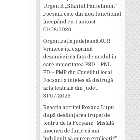
Urgență „Sfântul Pantelimon”
Focșani este din nou funcțional
începând cu 1 august
01/08/2026
Organizația județeană AUR
Vrancea își exprimă
dezamăgirea față de modul în
care majoritatea PSD – PNL –
FD – PMP din Consiliul local
Focșani a înțeles să distrugă
arta teatrală din județ.
31/07/2026
Reacția actriței Roxana Lupu
după desființarea trupei de
teatru de la Focșani: „Misăilă
mocnea de furie că am
îndrăznit să cerem explicații!”