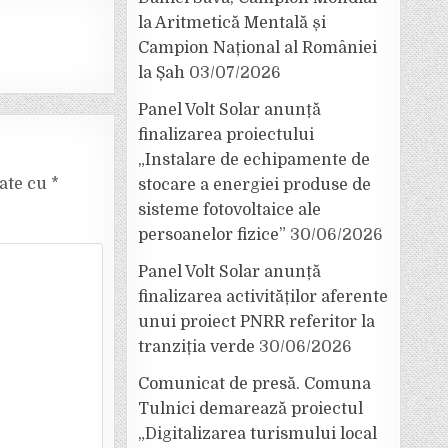
la Aritmetică Mentală și
Campion Național al României
la Șah
03/07/2026
Panel Volt Solar anunță
finalizarea proiectului
„Instalare de echipamente de
cate cu
*
stocare a energiei produse de
sisteme fotovoltaice ale
persoanelor fizice”
30/06/2026
Panel Volt Solar anunță
finalizarea activităților aferente
unui proiect PNRR referitor la
tranziția verde
30/06/2026
Comunicat de presă. Comuna
Tulnici demarează proiectul
„Digitalizarea turismului local