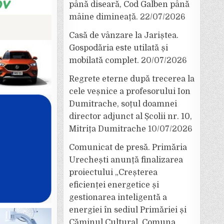
până diseară, Cod Galben până
mâine dimineață.
22/07/2026
Casă de vânzare la Jariștea.
Gospodăria este utilată și
mobilată complet.
20/07/2026
Regrete eterne după trecerea la
cele veșnice a profesorului Ion
Dumitrache, soțul doamnei
director adjunct al Școlii nr. 10,
Mitrița Dumitrache
10/07/2026
Comunicat de presă. Primăria
Urechești anunță finalizarea
proiectului „Creșterea
eficienței energetice și
gestionarea inteligentă a
energiei în sediul Primăriei și
Căminul Cultural, Comuna