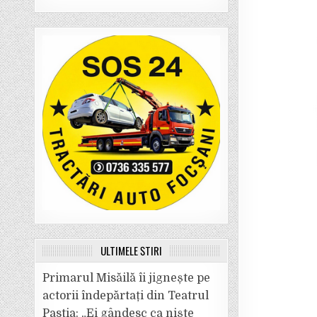
ULTIMELE ȘTIRI
Primarul Misăilă îi jignește pe
actorii îndepărtați din Teatrul
Pastia: „Ei gândesc ca niște