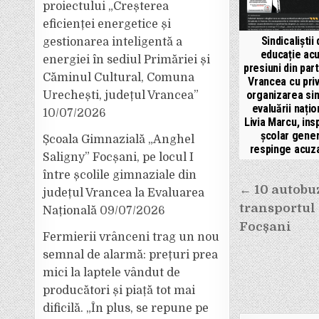
proiectului „Creșterea
eficienței energetice și
Sindicaliștii 
gestionarea inteligentă a
educație ac
energiei în sediul Primăriei și
presiuni din par
Căminul Cultural, Comuna
Vrancea cu priv
organizarea sim
Urechești, județul Vrancea”
evaluării națio
10/07/2026
Livia Marcu, ins
școlar gener
Școala Gimnazială „Anghel
respinge acuzaț
Saligny” Focșani, pe locul I
între școlile gimnaziale din
Navigar
← 10 autobuz
județul Vrancea la Evaluarea
în
transportul
Națională
09/07/2026
articole
Focșani
Fermierii vrânceni trag un nou
semnal de alarmă: prețuri prea
mici la laptele vândut de
producători și piață tot mai
dificilă. „În plus, se repune pe