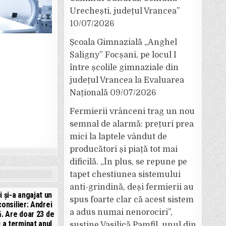
Urechești, județul Vrancea”
10/07/2026
Școala Gimnazială „Anghel
Saligny” Focșani, pe locul I
între școlile gimnaziale din
județul Vrancea la Evaluarea
Națională
09/07/2026
Fermierii vrânceni trag un nou
semnal de alarmă: prețuri prea
mici la laptele vândut de
producători și piață tot mai
dificilă. „În plus, se repune pe
tapet chestiunea sistemului
anti-grindină, deși fermierii au
i și-a angajat un
spus foarte clar că acest sistem
onsilier: Andrei
a adus numai nenorociri”,
. Are doar 23 de
i a terminat anul
susține Vasilică Pamfil, unul din