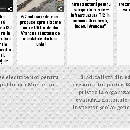
infrastructurii pentru
trecu
transportul verde –
va 
infrastructură TIC în
din
6,2 milioane de euro
comuna Urechești,
uză
propuse spre alocare
județul Vrancea”
tea ISJ
către UAT-urile din
ire la
Vrancea afectate de
ulării
inundațiile din luna
nale.
iunie!
pector
al,
iile.
e
e electrice noi pentru
Sindicaliștii din e
 public din Municipiul
presiuni din partea I
privire la organiza
evaluării naționale.
inspector școlar gene