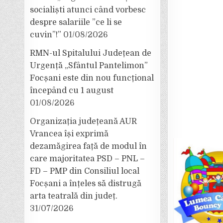
socialiști atunci când vorbesc
despre salariile ”ce li se
cuvin”!”
01/08/2026
RMN-ul Spitalului Județean de
Urgență „Sfântul Pantelimon”
Focșani este din nou funcțional
începând cu 1 august
01/08/2026
Organizația județeană AUR
Vrancea își exprimă
dezamăgirea față de modul în
care majoritatea PSD – PNL –
FD – PMP din Consiliul local
Focșani a înțeles să distrugă
arta teatrală din județ.
31/07/2026