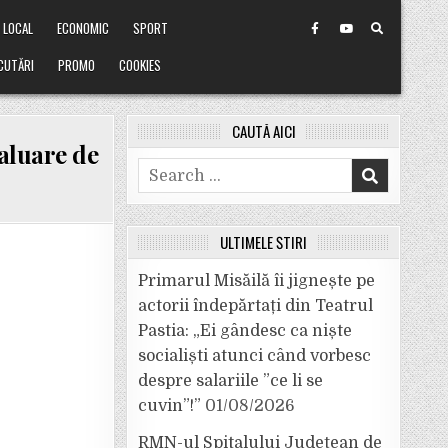
LOCAL
ECONOMIC
SPORT
CUTĂRI
PROMO
COOKIES
CAUTĂ AICI
aluare de
Search
for:
ULTIMELE ȘTIRI
Primarul Misăilă îi jignește pe
actorii îndepărtați din Teatrul
Pastia: „Ei gândesc ca niște
socialiști atunci când vorbesc
despre salariile ”ce li se
cuvin”!”
01/08/2026
RMN-ul Spitalului Județean de