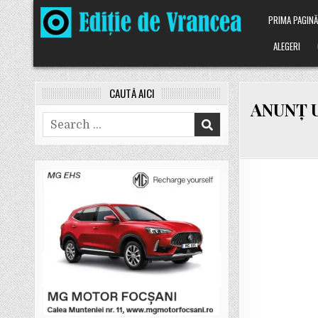
Skip
PRIMA PAGIN
to
content
ALEGERI
CAUTĂ AICI
ANUNȚ UA
Search
for: