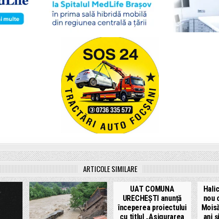
ARTICOLE SIMILARE
UAT COMUNA
Halic
URECHEȘTI anunță
nou c
începerea proiectului
Moisă
cu titlul „Asigurarea
ani ș