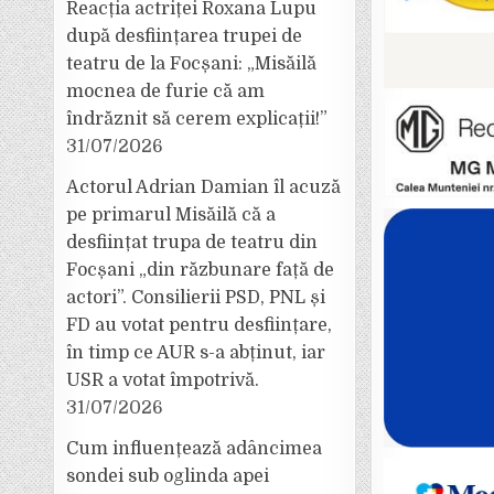
Reacția actriței Roxana Lupu
după desființarea trupei de
teatru de la Focșani: „Misăilă
mocnea de furie că am
îndrăznit să cerem explicații!”
31/07/2026
Actorul Adrian Damian îl acuză
pe primarul Misăilă că a
desființat trupa de teatru din
Focșani „din răzbunare față de
actori”. Consilierii PSD, PNL și
FD au votat pentru desființare,
în timp ce AUR s-a abținut, iar
USR a votat împotrivă.
31/07/2026
Cum influențează adâncimea
sondei sub oglinda apei