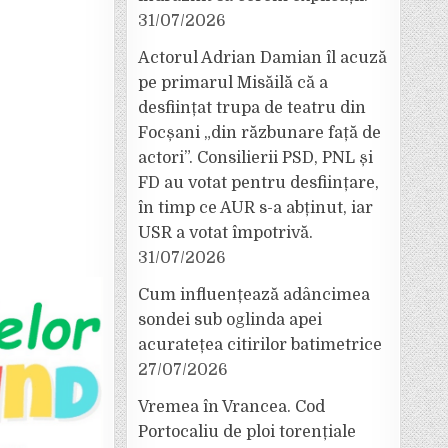
31/07/2026
Actorul Adrian Damian îl acuză
pe primarul Misăilă că a
desființat trupa de teatru din
Focșani „din răzbunare față de
actori”. Consilierii PSD, PNL și
FD au votat pentru desființare,
în timp ce AUR s-a abținut, iar
USR a votat împotrivă.
31/07/2026
Cum influențează adâncimea
sondei sub oglinda apei
acuratețea citirilor batimetrice
27/07/2026
Vremea în Vrancea. Cod
Portocaliu de ploi torențiale