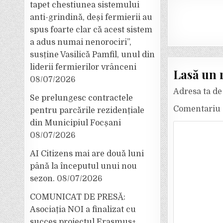
tapet chestiunea sistemului
anti-grindină, deși fermierii au
spus foarte clar că acest sistem
a adus numai nenorociri”,
susține Vasilică Pamfil, unul din
liderii fermierilor vrânceni
Lasă un 
08/07/2026
Adresa ta de 
Se prelungesc contractele
Comentariu
pentru parcările rezidențiale
din Municipiul Focșani
08/07/2026
AI Citizens mai are două luni
până la începutul unui nou
sezon.
08/07/2026
COMUNICAT DE PRESĂ:
Asociația NOI a finalizat cu
succes proiectul Erasmus+