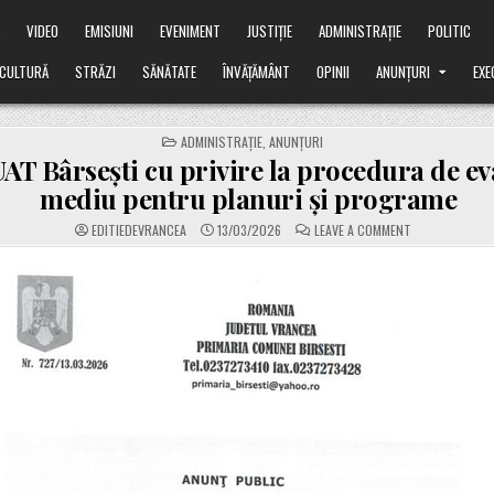
Ă
VIDEO
EMISIUNI
EVENIMENT
JUSTIȚIE
ADMINISTRAȚIE
POLITIC
CULTURĂ
STRĂZI
SĂNĂTATE
ÎNVĂȚĂMÂNT
OPINII
ANUNȚURI
EXE
POSTED
ADMINISTRAȚIE
,
ANUNȚURI
IN
T Bârsești cu privire la procedura de ev
mediu pentru planuri și programe
ON
EDITIEDEVRANCEA
13/03/2026
LEAVE A COMMENT
ANUNȚ
UAT
BÂRSEȘTI
CU
PRIVIRE
LA
PROCEDURA
DE
EVALUARE
DE
MEDIU
PENTRU
PLANURI
ȘI
PROGRAME