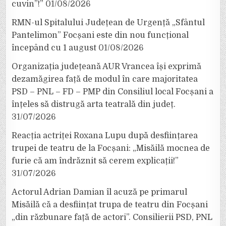
cuvin”!”
01/08/2026
RMN-ul Spitalului Județean de Urgență „Sfântul
Pantelimon” Focșani este din nou funcțional
începând cu 1 august
01/08/2026
Organizația județeană AUR Vrancea își exprimă
dezamăgirea față de modul în care majoritatea
PSD – PNL – FD – PMP din Consiliul local Focșani a
înțeles să distrugă arta teatrală din județ.
31/07/2026
Reacția actriței Roxana Lupu după desființarea
trupei de teatru de la Focșani: „Misăilă mocnea de
furie că am îndrăznit să cerem explicații!”
31/07/2026
Actorul Adrian Damian îl acuză pe primarul
Misăilă că a desființat trupa de teatru din Focșani
„din răzbunare față de actori”. Consilierii PSD, PNL