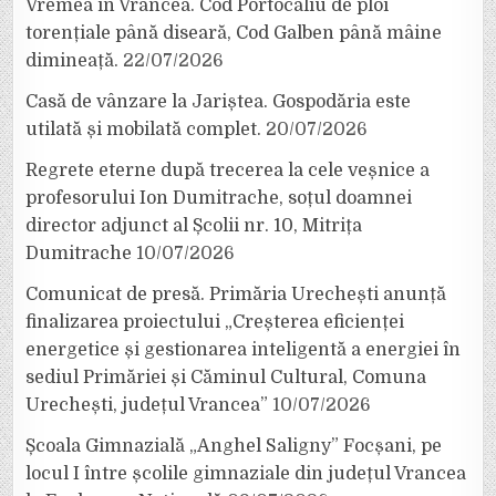
Vremea în Vrancea. Cod Portocaliu de ploi
torențiale până diseară, Cod Galben până mâine
dimineață.
22/07/2026
Casă de vânzare la Jariștea. Gospodăria este
utilată și mobilată complet.
20/07/2026
Regrete eterne după trecerea la cele veșnice a
profesorului Ion Dumitrache, soțul doamnei
director adjunct al Școlii nr. 10, Mitrița
Dumitrache
10/07/2026
Comunicat de presă. Primăria Urechești anunță
finalizarea proiectului „Creșterea eficienței
energetice și gestionarea inteligentă a energiei în
sediul Primăriei și Căminul Cultural, Comuna
Urechești, județul Vrancea”
10/07/2026
Școala Gimnazială „Anghel Saligny” Focșani, pe
locul I între școlile gimnaziale din județul Vrancea