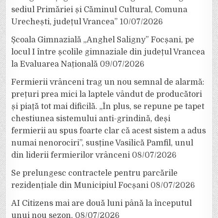
sediul Primăriei și Căminul Cultural, Comuna
Urechești, județul Vrancea”
10/07/2026
Școala Gimnazială „Anghel Saligny” Focșani, pe
locul I între școlile gimnaziale din județul Vrancea
la Evaluarea Națională
09/07/2026
Fermierii vrânceni trag un nou semnal de alarmă:
prețuri prea mici la laptele vândut de producători
și piață tot mai dificilă. „În plus, se repune pe tapet
chestiunea sistemului anti-grindină, deși
fermierii au spus foarte clar că acest sistem a adus
numai nenorociri”, susține Vasilică Pamfil, unul
din liderii fermierilor vrânceni
08/07/2026
Se prelungesc contractele pentru parcările
rezidențiale din Municipiul Focșani
08/07/2026
AI Citizens mai are două luni până la începutul
unui nou sezon.
08/07/2026