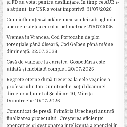
și FD au votat pentru desființare, în timp ce AUR s-
a abținut, iar USR a votat împotrivă.
31/07/2026
Cum influențează adâncimea sondei sub oglinda
apei acuratețea citirilor batimetrice
27/07/2026
Vremea în Vrancea. Cod Portocaliu de ploi
torențiale până diseară, Cod Galben până mâine
dimineață.
22/07/2026
Casă de vânzare la Jariștea. Gospodăria este
utilată și mobilată complet.
20/07/2026
Regrete eterne după trecerea la cele veșnice a
profesorului Ion Dumitrache, soțul doamnei
director adjunct al Școlii nr. 10, Mitrița
Dumitrache
10/07/2026
Comunicat de presă. Primăria Urechești anunță
finalizarea proiectului „Creșterea eficienței
energetice și gestionarea inteligentă a energiei în