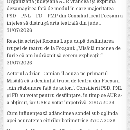
Organizația județeană AUR Vrancea își exprimă
dezamăgirea față de modul în care majoritatea
PSD – PNL – FD – PMP din Consiliul local Focșani a
înțeles să distrugă arta teatrală din județ.
31/07/2026
Reacția actriței Roxana Lupu după desființarea
trupei de teatru de la Focșani: „Misăilă mocnea de
furie că am îndrăznit să cerem explicații!”
31/07/2026
Actorul Adrian Damian îl acuză pe primarul
Misăilă că a desființat trupa de teatru din Focșani
„din răzbunare față de actori”. Consilierii PSD, PNL
și FD au votat pentru desființare, în timp ce AUR s-
a abținut, iar USR a votat împotrivă.
31/07/2026
Cum influențează adâncimea sondei sub oglinda
apei acuratețea citirilor batimetrice
27/07/2026