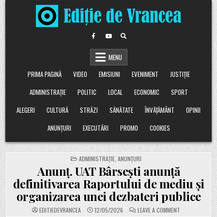
Skip
to
content
MENU
PRIMA PAGINĂ
VIDEO
EMISIUNI
EVENIMENT
JUSTIȚIE
ADMINISTRAȚIE
POLITIC
LOCAL
ECONOMIC
SPORT
ALEGERI
CULTURĂ
STRĂZI
SĂNĂTATE
ÎNVĂȚĂMÂNT
OPINII
ANUNȚURI
EXECUTĂRI
PROMO
COOKIES
POSTED
ADMINISTRAȚIE
,
ANUNȚURI
IN
Anunț. UAT Bârsești anunță
definitivarea Raportului de mediu și
organizarea unei dezbateri publice
ON
EDITIEDEVRANCEA
12/05/2026
LEAVE A COMMENT
ANUNȚ.