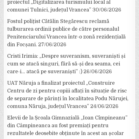
proiectul „Digitalizarea turismului local al
comunei Tulnici, județul Vrancea”
30/06/2026
Fostul polițist Cătălin Stegărescu reclamă
tulburarea ordinii publice de către personalul
Penitenciarului Vrancea într-o zonă rezidențială
din Focșani.
27/06/2026
Cristi Irimia: „Despre suveranism, suveraniști și
cum se atacă singuri, fără să-și dea seama, cei
care-i… atacă pe suveraniști” :)
26/06/2026
UAT Năruja a finalizat proiectul „Construire
Centru de zi pentru copiii aflați în situație de risc
de separare de părinți în localitatea Podu Nărujei,
comuna Năruja, județul Vrancea”
24/06/2026
Elevii de la Școala Gimnazială „Ioan Cîmpineanu”
din Câmpineanca au fost premiați pentru
rezultatele deosebite obținute în acest an școlar