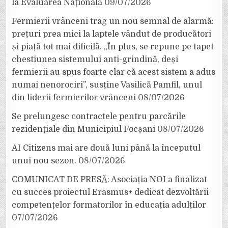
la Evaluarea Națională
09/07/2026
Fermierii vrânceni trag un nou semnal de alarmă:
prețuri prea mici la laptele vândut de producători
și piață tot mai dificilă. „În plus, se repune pe tapet
chestiunea sistemului anti-grindină, deși
fermierii au spus foarte clar că acest sistem a adus
numai nenorociri”, susține Vasilică Pamfil, unul
din liderii fermierilor vrânceni
08/07/2026
Se prelungesc contractele pentru parcările
rezidențiale din Municipiul Focșani
08/07/2026
AI Citizens mai are două luni până la începutul
unui nou sezon.
08/07/2026
COMUNICAT DE PRESĂ: Asociația NOI a finalizat
cu succes proiectul Erasmus+ dedicat dezvoltării
competențelor formatorilor în educația adulților
07/07/2026