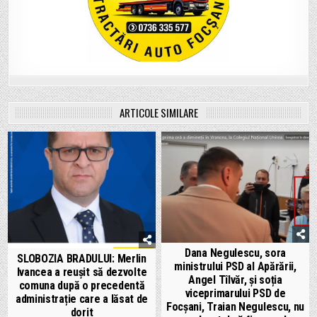
ARTICOLE SIMILARE
Dana Negulescu, sora
SLOBOZIA BRADULUI: Merlin
ministrului PSD al Apărării,
Ivancea a reușit să dezvolte
Angel Tîlvăr, și soția
comuna după o precedentă
viceprimarului PSD de
administrație care a lăsat de
Focșani, Traian Negulescu, nu
dorit