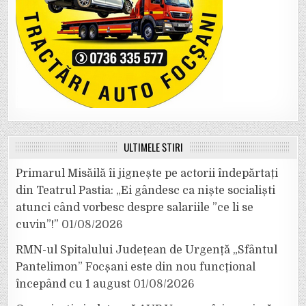
ULTIMELE ȘTIRI
Primarul Misăilă îi jignește pe actorii îndepărtați
din Teatrul Pastia: „Ei gândesc ca niște socialiști
atunci când vorbesc despre salariile ”ce li se
cuvin”!”
01/08/2026
RMN-ul Spitalului Județean de Urgență „Sfântul
Pantelimon” Focșani este din nou funcțional
începând cu 1 august
01/08/2026