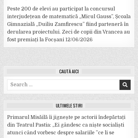
Peste 200 de elevi au participat la concursul
interjudețean de matematică „Micul Gauss”, Școala
Gimnazială „Duiliu Zamfirescu” fiind parteneră în
derularea proiectului. Zeci de copii din Vrancea au
fost premiați la Focșani
12/06/2026
CAUTĂ AICI
Search
for:
ULTIMELE ȘTIRI
Primarul Misăilă îi jignește pe actorii îndepărtați
din Teatrul Pastia: „Ei gândesc ca niște socialiști
atunci când vorbesc despre salariile ”ce li se