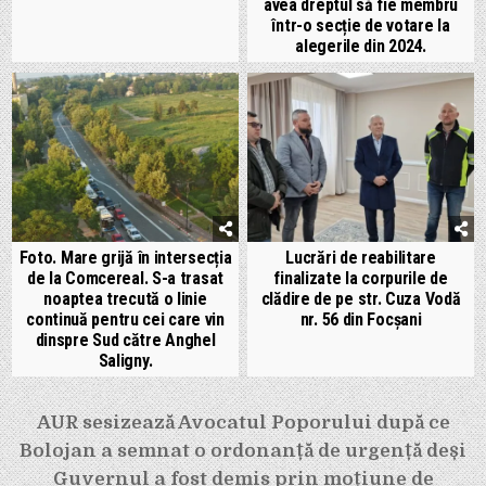
avea dreptul să fie membru
într-o secție de votare la
alegerile din 2024.
Foto. Mare grijă în intersecția
Lucrări de reabilitare
de la Comcereal. S-a trasat
finalizate la corpurile de
noaptea trecută o linie
clădire de pe str. Cuza Vodă
continuă pentru cei care vin
nr. 56 din Focșani
dinspre Sud către Anghel
Saligny.
Navigare
AUR sesizează Avocatul Poporului după ce
în
Bolojan a semnat o ordonanță de urgență deși
articole
Guvernul a fost demis prin moțiune de