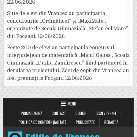
22/06/2026
Sute de elevi din Vrancea au participat la
concursurile „Grămăticel” și „MaxiMate”,
organizate de Școala Gimnazială „Ștefan cel Mare”
din Focșani.
12/06/2026
Peste 200 de elevi au participat la concursul
interjudețean de matematică „Micul Gauss”, Școala
Gimnazială „Duiliu Zamfirescu” fiind parteneră în
derularea proiectului. Zeci de copii din Vrancea au
fost premiați la Focșani
12/06/2026
MENU
PRIMA PAGINĂ
CONTACT
COOKIE
ISSN / ISSN-L
POLITICĂ DE CONFIDENȚIALITATE
PUBLICITATE
REDACȚIA