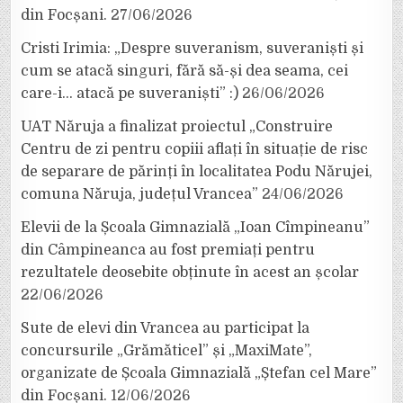
din Focșani.
27/06/2026
Cristi Irimia: „Despre suveranism, suveraniști și
cum se atacă singuri, fără să-și dea seama, cei
care-i… atacă pe suveraniști” :)
26/06/2026
UAT Năruja a finalizat proiectul „Construire
Centru de zi pentru copiii aflați în situație de risc
de separare de părinți în localitatea Podu Nărujei,
comuna Năruja, județul Vrancea”
24/06/2026
Elevii de la Școala Gimnazială „Ioan Cîmpineanu”
din Câmpineanca au fost premiați pentru
rezultatele deosebite obținute în acest an școlar
22/06/2026
Sute de elevi din Vrancea au participat la
concursurile „Grămăticel” și „MaxiMate”,
organizate de Școala Gimnazială „Ștefan cel Mare”
din Focșani.
12/06/2026