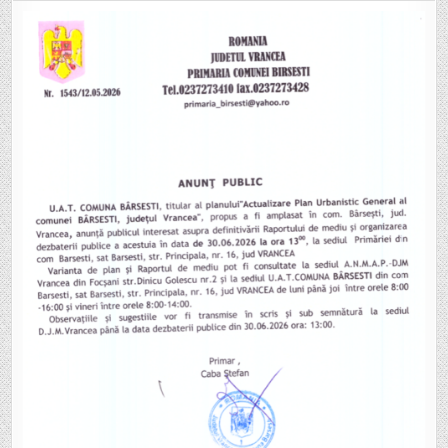
UAT
BÂRSEȘTI
ANUNȚĂ
DEFINITIVAREA
RAPORTULUI
DE
MEDIU
ȘI
ORGANIZAREA
UNEI
DEZBATERI
PUBLICE