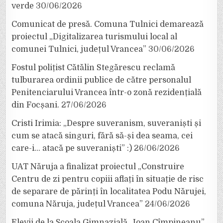
verde
30/06/2026
Comunicat de presă. Comuna Tulnici demarează
proiectul „Digitalizarea turismului local al
comunei Tulnici, județul Vrancea”
30/06/2026
Fostul polițist Cătălin Stegărescu reclamă
tulburarea ordinii publice de către personalul
Penitenciarului Vrancea într-o zonă rezidențială
din Focșani.
27/06/2026
Cristi Irimia: „Despre suveranism, suveraniști și
cum se atacă singuri, fără să-și dea seama, cei
care-i… atacă pe suveraniști” :)
26/06/2026
UAT Năruja a finalizat proiectul „Construire
Centru de zi pentru copiii aflați în situație de risc
de separare de părinți în localitatea Podu Nărujei,
comuna Năruja, județul Vrancea”
24/06/2026
Elevii de la Școala Gimnazială „Ioan Cîmpineanu”