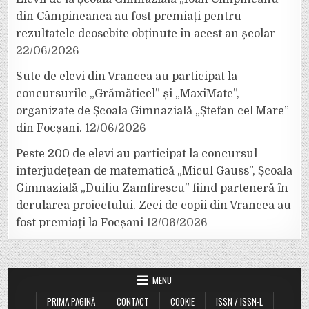
din Câmpineanca au fost premiați pentru
rezultatele deosebite obținute în acest an școlar
22/06/2026
Sute de elevi din Vrancea au participat la
concursurile „Grămăticel” și „MaxiMate”,
organizate de Școala Gimnazială „Ștefan cel Mare”
din Focșani.
12/06/2026
Peste 200 de elevi au participat la concursul
interjudețean de matematică „Micul Gauss”, Școala
Gimnazială „Duiliu Zamfirescu” fiind parteneră în
derularea proiectului. Zeci de copii din Vrancea au
fost premiați la Focșani
12/06/2026
MENU
PRIMA PAGINĂ
CONTACT
COOKIE
ISSN / ISSN-L