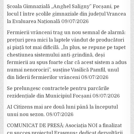
Școala Gimnazială „Anghel Saligny” Focșani, pe
locul I între școlile gimnaziale din județul Vrancea
la Evaluarea Națională
09/07/2026
Fermierii vrânceni trag un nou semnal de alarmă:
prețuri prea mici la laptele vândut de producători
și piață tot mai dificilă. „În plus, se repune pe tapet
chestiunea sistemului anti-grindină, deși
fermierii au spus foarte clar că acest sistem a adus
numai nenorociri”, susține Vasilică Pamfil, unul
din liderii fermierilor vrânceni
08/07/2026
Se prelungesc contractele pentru parcările
rezidențiale din Municipiul Focșani
08/07/2026
AI Citizens mai are două luni până la începutul
unui nou sezon.
08/07/2026
COMUNICAT DE PRESĂ: Asociația NOI a finalizat
cu succes proiectul Erasmus+ dedicat dezvoltării