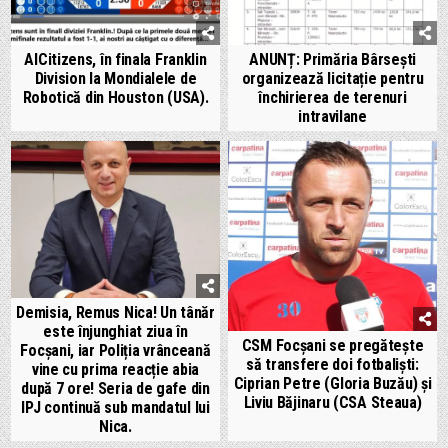
AICitizens, în finala Franklin
ANUNȚ: Primăria Bârsești
Division la Mondialele de
organizează licitație pentru
Robotică din Houston (USA).
închirierea de terenuri
intravilane
Demisia, Remus Nica! Un tânăr
este înjunghiat ziua în
CSM Focșani se pregătește
Focșani, iar Poliția vrânceană
să transfere doi fotbaliști:
vine cu prima reacție abia
Ciprian Petre (Gloria Buzău) și
după 7 ore! Seria de gafe din
Liviu Băjinaru (CSA Steaua)
IPJ continuă sub mandatul lui
Nica.