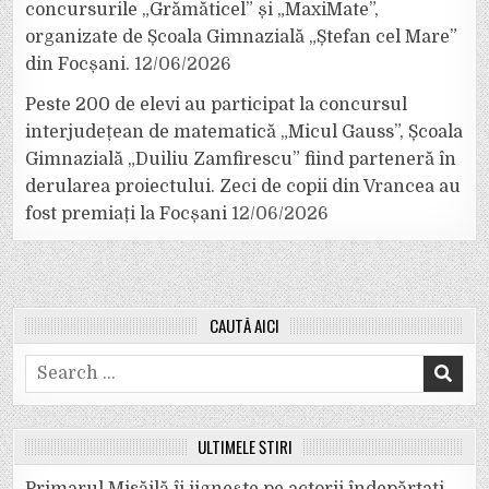
concursurile „Grămăticel” și „MaxiMate”,
organizate de Școala Gimnazială „Ștefan cel Mare”
din Focșani.
12/06/2026
Peste 200 de elevi au participat la concursul
interjudețean de matematică „Micul Gauss”, Școala
Gimnazială „Duiliu Zamfirescu” fiind parteneră în
derularea proiectului. Zeci de copii din Vrancea au
fost premiați la Focșani
12/06/2026
CAUTĂ AICI
Search
for:
ULTIMELE ȘTIRI
Primarul Misăilă îi jignește pe actorii îndepărtați