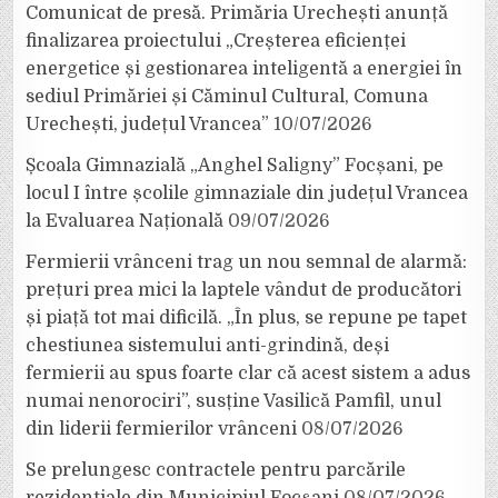
Comunicat de presă. Primăria Urechești anunță
finalizarea proiectului „Creșterea eficienței
energetice și gestionarea inteligentă a energiei în
sediul Primăriei și Căminul Cultural, Comuna
Urechești, județul Vrancea”
10/07/2026
Școala Gimnazială „Anghel Saligny” Focșani, pe
locul I între școlile gimnaziale din județul Vrancea
la Evaluarea Națională
09/07/2026
Fermierii vrânceni trag un nou semnal de alarmă:
prețuri prea mici la laptele vândut de producători
și piață tot mai dificilă. „În plus, se repune pe tapet
chestiunea sistemului anti-grindină, deși
fermierii au spus foarte clar că acest sistem a adus
numai nenorociri”, susține Vasilică Pamfil, unul
din liderii fermierilor vrânceni
08/07/2026
Se prelungesc contractele pentru parcările
rezidențiale din Municipiul Focșani
08/07/2026