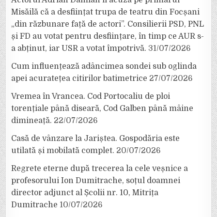
Misăilă că a desființat trupa de teatru din Focșani
„din răzbunare față de actori”. Consilierii PSD, PNL
și FD au votat pentru desființare, în timp ce AUR s-
a abținut, iar USR a votat împotrivă.
31/07/2026
Cum influențează adâncimea sondei sub oglinda
apei acuratețea citirilor batimetrice
27/07/2026
Vremea în Vrancea. Cod Portocaliu de ploi
torențiale până diseară, Cod Galben până mâine
dimineață.
22/07/2026
Casă de vânzare la Jariștea. Gospodăria este
utilată și mobilată complet.
20/07/2026
Regrete eterne după trecerea la cele veșnice a
profesorului Ion Dumitrache, soțul doamnei
director adjunct al Școlii nr. 10, Mitrița
Dumitrache
10/07/2026