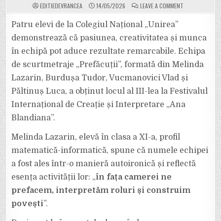
ON
EDITIEDEVRANCEA
14/05/2026
LEAVE A COMMENT
„PREFĂCUȚII”,
ECHIPA
DE
Patru elevi de la Colegiul Național „Unirea”
LICEENI
DE
demonstrează că pasiunea, creativitatea și munca
LA
COLEGIUL
în echipă pot aduce rezultate remarcabile. Echipa
NAȚIONAL
„UNIREA”
de scurtmetraje „Prefăcuții”, formată din Melinda
DIN
FOCȘANI,
PREMIATĂ
Lazarin, Burdușa Tudor, Vucmanovici Vlad și
LA
UN
Păltinuș Luca, a obținut locul al III-lea la Festivalul
FESTIVAL
INTERNAȚIONAL
Internațional de Creație și Interpretare „Ana
DE
CREAȚIE
Blandiana”.
Melinda Lazarin, elevă în clasa a XI-a, profil
matematică-informatică, spune că numele echipei
a fost ales într-o manieră autoironică și reflectă
esența activității lor: „
în fața camerei ne
prefacem, interpretăm roluri și construim
povești
”.