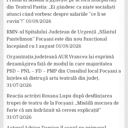
din Teatrul Pastia: „Ei gândesc ca niște socialiști
atunci când vorbesc despre salariile ”ce li se
cuvin”!”
01/08/2026
RMN-ul Spitalului Județean de Urgență „Sfântul
Pantelimon” Focșani este din nou funcțional
începând cu 1 august
01/08/2026
Organizația județeană AUR Vrancea își exprimă
dezamăgirea față de modul în care majoritatea
PSD – PNL – FD – PMP din Consiliul local Focșani a
înțeles să distrugă arta teatrală din județ.
31/07/2026
Reacția actriței Roxana Lupu după desființarea
trupei de teatru de la Focșani: „Misăilă mocnea de
furie că am îndrăznit să cerem explicații!”
31/07/2026
Actorul Adrian Damian îl acuză pe primarul