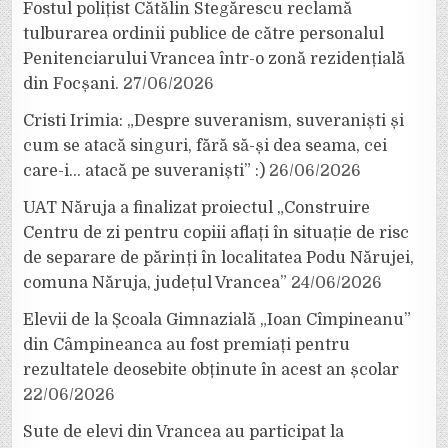
Fostul polițist Cătălin Stegărescu reclamă
tulburarea ordinii publice de către personalul
Penitenciarului Vrancea într-o zonă rezidențială
din Focșani.
27/06/2026
Cristi Irimia: „Despre suveranism, suveraniști și
cum se atacă singuri, fără să-și dea seama, cei
care-i… atacă pe suveraniști” :)
26/06/2026
UAT Năruja a finalizat proiectul „Construire
Centru de zi pentru copiii aflați în situație de risc
de separare de părinți în localitatea Podu Nărujei,
comuna Năruja, județul Vrancea”
24/06/2026
Elevii de la Școala Gimnazială „Ioan Cîmpineanu”
din Câmpineanca au fost premiați pentru
rezultatele deosebite obținute în acest an școlar
22/06/2026
Sute de elevi din Vrancea au participat la