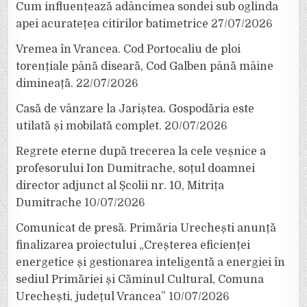
Cum influențează adâncimea sondei sub oglinda
apei acuratețea citirilor batimetrice
27/07/2026
Vremea în Vrancea. Cod Portocaliu de ploi
torențiale până diseară, Cod Galben până mâine
dimineață.
22/07/2026
Casă de vânzare la Jariștea. Gospodăria este
utilată și mobilată complet.
20/07/2026
Regrete eterne după trecerea la cele veșnice a
profesorului Ion Dumitrache, soțul doamnei
director adjunct al Școlii nr. 10, Mitrița
Dumitrache
10/07/2026
Comunicat de presă. Primăria Urechești anunță
finalizarea proiectului „Creșterea eficienței
energetice și gestionarea inteligentă a energiei în
sediul Primăriei și Căminul Cultural, Comuna
Urechești, județul Vrancea”
10/07/2026