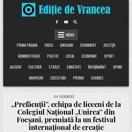
Skip
to
content
MENU
PRIMA PAGINĂ
VIDEO
EMISIUNI
EVENIMENT
JUSTIȚIE
ADMINISTRAȚIE
POLITIC
LOCAL
ECONOMIC
SPORT
ALEGERI
CULTURĂ
STRĂZI
SĂNĂTATE
ÎNVĂȚĂMÂNT
OPINII
ANUNȚURI
EXECUTĂRI
PROMO
COOKIES
POSTED
EVENIMENT
IN
„Prefăcuții”, echipa de liceeni de la
Colegiul Național „Unirea” din
Focșani, premiată la un festival
internațional de creație