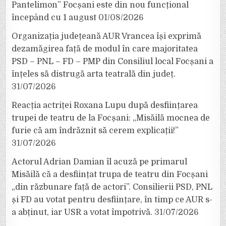
Pantelimon” Focșani este din nou funcțional
începând cu 1 august
01/08/2026
Organizația județeană AUR Vrancea își exprimă
dezamăgirea față de modul în care majoritatea
PSD – PNL – FD – PMP din Consiliul local Focșani a
înțeles să distrugă arta teatrală din județ.
31/07/2026
Reacția actriței Roxana Lupu după desființarea
trupei de teatru de la Focșani: „Misăilă mocnea de
furie că am îndrăznit să cerem explicații!”
31/07/2026
Actorul Adrian Damian îl acuză pe primarul
Misăilă că a desființat trupa de teatru din Focșani
„din răzbunare față de actori”. Consilierii PSD, PNL
și FD au votat pentru desființare, în timp ce AUR s-
a abținut, iar USR a votat împotrivă.
31/07/2026