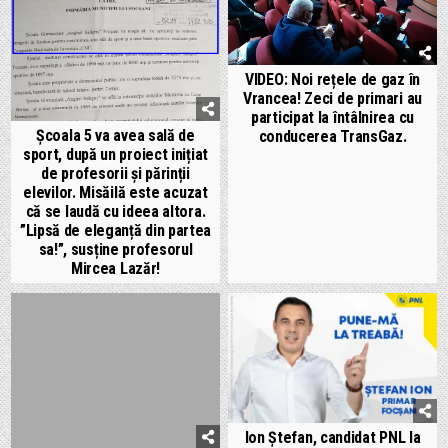
VIDEO: Noi rețele de gaz în
Vrancea! Zeci de primari au
participat la întâlnirea cu
Școala 5 va avea sală de
conducerea TransGaz.
sport, după un proiect inițiat
de profesorii și părinții
elevilor. Misăilă este acuzat
că se laudă cu ideea altora.
”Lipsă de eleganță din partea
sa!”, susține profesorul
Mircea Lazăr!
Ion Ștefan, candidat PNL la