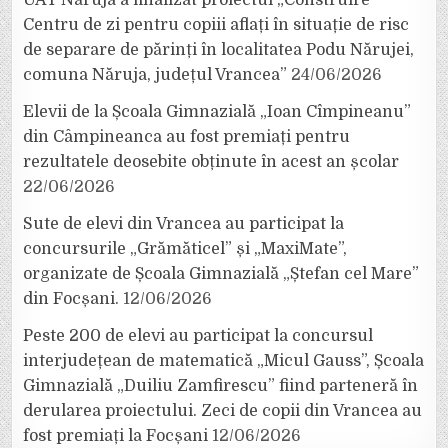
UAT Năruja a finalizat proiectul „Construire
Centru de zi pentru copiii aflați în situație de risc
de separare de părinți în localitatea Podu Nărujei,
comuna Năruja, județul Vrancea”
24/06/2026
Elevii de la Școala Gimnazială „Ioan Cîmpineanu”
din Câmpineanca au fost premiați pentru
rezultatele deosebite obținute în acest an școlar
22/06/2026
Sute de elevi din Vrancea au participat la
concursurile „Grămăticel” și „MaxiMate”,
organizate de Școala Gimnazială „Ștefan cel Mare”
din Focșani.
12/06/2026
Peste 200 de elevi au participat la concursul
interjudețean de matematică „Micul Gauss”, Școala
Gimnazială „Duiliu Zamfirescu” fiind parteneră în
derularea proiectului. Zeci de copii din Vrancea au
fost premiați la Focșani
12/06/2026