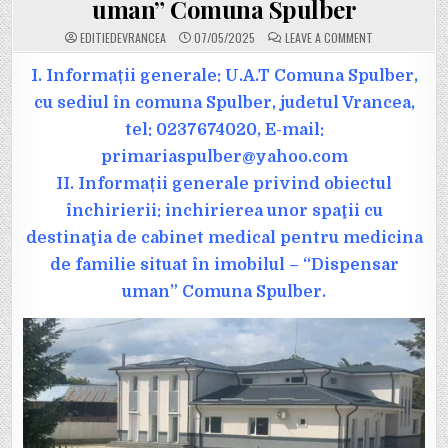
uman” Comuna Spulber
ON
EDITIEDEVRANCEA
07/05/2025
LEAVE A COMMENT
ANUNȚ.
PRIVIND
ÎNCHIRIEREA
I. Informații generale: U.A.T Comuna Spulber,
UNOR
SPAŢII
cu sediul în comuna Spulber, judetul Vrancea,
CU
DESTINAŢIA
tel: 0237674020, E-mail:
DE
CABINET
primariaspulber@yahoo.com
MEDICAL
PENTRU
MEDICINA
II. Informații generale privind obiectul
DE
FAMILIE
închirierii: inchirierea unor spaţii cu
SITUAT
ÎN
destinaţia de cabinet medical pentru medicina
IMOBILUL
–
de familie situat în imobilul – “Dispensar
„DISPENSAR
UMAN”
COMUNA
uman” Comuna Spulber.
SPULBER