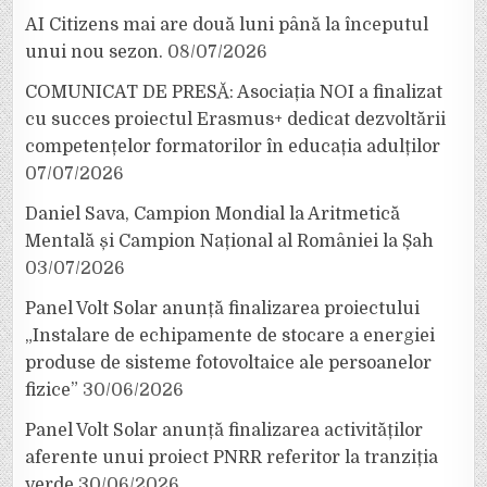
AI Citizens mai are două luni până la începutul
unui nou sezon.
08/07/2026
COMUNICAT DE PRESĂ: Asociația NOI a finalizat
cu succes proiectul Erasmus+ dedicat dezvoltării
competențelor formatorilor în educația adulților
07/07/2026
Daniel Sava, Campion Mondial la Aritmetică
Mentală și Campion Național al României la Șah
03/07/2026
Panel Volt Solar anunță finalizarea proiectului
„Instalare de echipamente de stocare a energiei
produse de sisteme fotovoltaice ale persoanelor
fizice”
30/06/2026
Panel Volt Solar anunță finalizarea activităților
aferente unui proiect PNRR referitor la tranziția
verde
30/06/2026