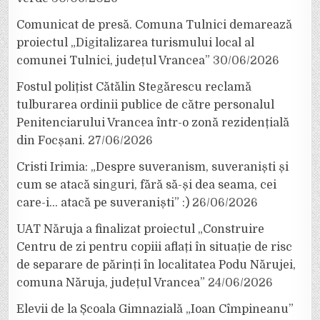
Comunicat de presă. Comuna Tulnici demarează
proiectul „Digitalizarea turismului local al
comunei Tulnici, județul Vrancea”
30/06/2026
Fostul polițist Cătălin Stegărescu reclamă
tulburarea ordinii publice de către personalul
Penitenciarului Vrancea într-o zonă rezidențială
din Focșani.
27/06/2026
Cristi Irimia: „Despre suveranism, suveraniști și
cum se atacă singuri, fără să-și dea seama, cei
care-i… atacă pe suveraniști” :)
26/06/2026
UAT Năruja a finalizat proiectul „Construire
Centru de zi pentru copiii aflați în situație de risc
de separare de părinți în localitatea Podu Nărujei,
comuna Năruja, județul Vrancea”
24/06/2026
Elevii de la Școala Gimnazială „Ioan Cîmpineanu”