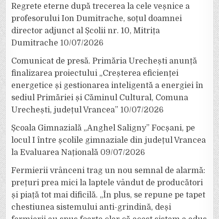
Regrete eterne după trecerea la cele veșnice a
profesorului Ion Dumitrache, soțul doamnei
director adjunct al Școlii nr. 10, Mitrița
Dumitrache
10/07/2026
Comunicat de presă. Primăria Urechești anunță
finalizarea proiectului „Creșterea eficienței
energetice și gestionarea inteligentă a energiei în
sediul Primăriei și Căminul Cultural, Comuna
Urechești, județul Vrancea”
10/07/2026
Școala Gimnazială „Anghel Saligny” Focșani, pe
locul I între școlile gimnaziale din județul Vrancea
la Evaluarea Națională
09/07/2026
Fermierii vrânceni trag un nou semnal de alarmă:
prețuri prea mici la laptele vândut de producători
și piață tot mai dificilă. „În plus, se repune pe tapet
chestiunea sistemului anti-grindină, deși