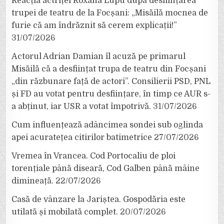
Reacția actriței Roxana Lupu după desființarea
trupei de teatru de la Focșani: „Misăilă mocnea de
furie că am îndrăznit să cerem explicații!”
31/07/2026
Actorul Adrian Damian îl acuză pe primarul
Misăilă că a desființat trupa de teatru din Focșani
„din răzbunare față de actori”. Consilierii PSD, PNL
și FD au votat pentru desființare, în timp ce AUR s-
a abținut, iar USR a votat împotrivă.
31/07/2026
Cum influențează adâncimea sondei sub oglinda
apei acuratețea citirilor batimetrice
27/07/2026
Vremea în Vrancea. Cod Portocaliu de ploi
torențiale până diseară, Cod Galben până mâine
dimineață.
22/07/2026
Casă de vânzare la Jariștea. Gospodăria este
utilată și mobilată complet.
20/07/2026