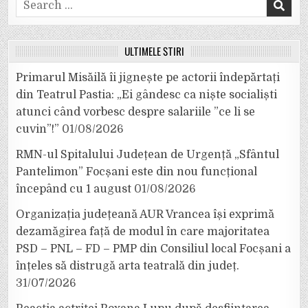
Search
for:
ULTIMELE ȘTIRI
Primarul Misăilă îi jignește pe actorii îndepărtați
din Teatrul Pastia: „Ei gândesc ca niște socialiști
atunci când vorbesc despre salariile ”ce li se
cuvin”!”
01/08/2026
RMN-ul Spitalului Județean de Urgență „Sfântul
Pantelimon” Focșani este din nou funcțional
începând cu 1 august
01/08/2026
Organizația județeană AUR Vrancea își exprimă
dezamăgirea față de modul în care majoritatea
PSD – PNL – FD – PMP din Consiliul local Focșani a
înțeles să distrugă arta teatrală din județ.
31/07/2026