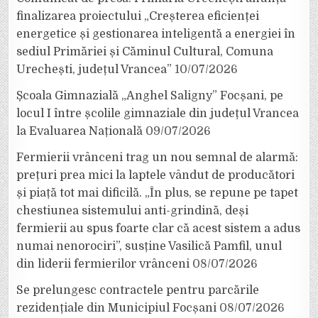
finalizarea proiectului „Creșterea eficienței
energetice și gestionarea inteligentă a energiei în
sediul Primăriei și Căminul Cultural, Comuna
Urechești, județul Vrancea”
10/07/2026
Școala Gimnazială „Anghel Saligny” Focșani, pe
locul I între școlile gimnaziale din județul Vrancea
la Evaluarea Națională
09/07/2026
Fermierii vrânceni trag un nou semnal de alarmă:
prețuri prea mici la laptele vândut de producători
și piață tot mai dificilă. „În plus, se repune pe tapet
chestiunea sistemului anti-grindină, deși
fermierii au spus foarte clar că acest sistem a adus
numai nenorociri”, susține Vasilică Pamfil, unul
din liderii fermierilor vrânceni
08/07/2026
Se prelungesc contractele pentru parcările
rezidențiale din Municipiul Focșani
08/07/2026