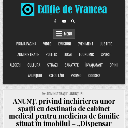
Skip
to
content
MENU
PRIMA PAGINĂ
VIDEO
EMISIUNI
EVENIMENT
JUSTIȚIE
ADMINISTRAȚIE
POLITIC
LOCAL
ECONOMIC
SPORT
ALEGERI
CULTURĂ
STRĂZI
SĂNĂTATE
ÎNVĂȚĂMÂNT
OPINII
ANUNȚURI
EXECUTĂRI
PROMO
COOKIES
POSTED
ADMINISTRAȚIE
,
ANUNȚURI
IN
ANUNȚ. privind închirierea unor
spaţii cu destinaţia de cabinet
medical pentru medicina de familie
situat în imobilul – „Dispensar