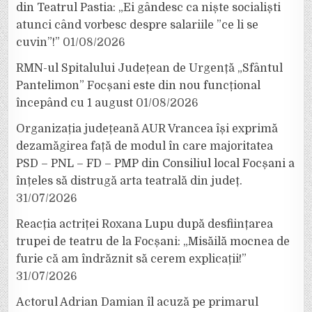
din Teatrul Pastia: „Ei gândesc ca niște socialiști
atunci când vorbesc despre salariile ”ce li se
cuvin”!”
01/08/2026
RMN-ul Spitalului Județean de Urgență „Sfântul
Pantelimon” Focșani este din nou funcțional
începând cu 1 august
01/08/2026
Organizația județeană AUR Vrancea își exprimă
dezamăgirea față de modul în care majoritatea
PSD – PNL – FD – PMP din Consiliul local Focșani a
înțeles să distrugă arta teatrală din județ.
31/07/2026
Reacția actriței Roxana Lupu după desființarea
trupei de teatru de la Focșani: „Misăilă mocnea de
furie că am îndrăznit să cerem explicații!”
31/07/2026
Actorul Adrian Damian îl acuză pe primarul