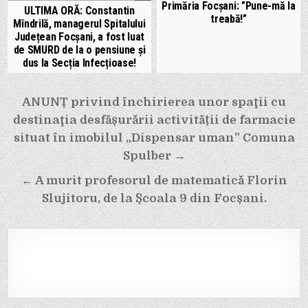
Primăria Focșani: ”Pune-mă la
ULTIMA ORĂ: Constantin
treabă!”
Mîndrilă, managerul Spitalului
Județean Focșani, a fost luat
de SMURD de la o pensiune și
dus la Secția Infecțioase!
Navigare
ANUNȚ privind închirierea unor spaţii cu
în
destinaţia desfășurării activității de farmacie
articole
situat în imobilul „Dispensar uman” Comuna
Spulber →
← A murit profesorul de matematică Florin
Slujitoru, de la Școala 9 din Focșani.