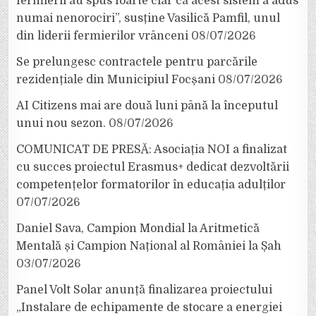
fermierii au spus foarte clar că acest sistem a adus
numai nenorociri”, susține Vasilică Pamfil, unul
din liderii fermierilor vrânceni
08/07/2026
Se prelungesc contractele pentru parcările
rezidențiale din Municipiul Focșani
08/07/2026
AI Citizens mai are două luni până la începutul
unui nou sezon.
08/07/2026
COMUNICAT DE PRESĂ: Asociația NOI a finalizat
cu succes proiectul Erasmus+ dedicat dezvoltării
competențelor formatorilor în educația adulților
07/07/2026
Daniel Sava, Campion Mondial la Aritmetică
Mentală și Campion Național al României la Șah
03/07/2026
Panel Volt Solar anunță finalizarea proiectului
„Instalare de echipamente de stocare a energiei