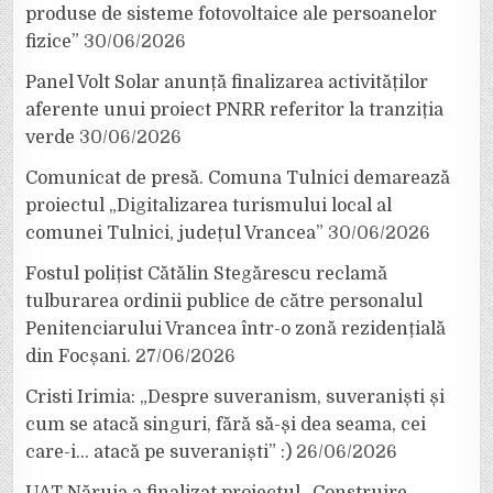
produse de sisteme fotovoltaice ale persoanelor
fizice”
30/06/2026
Panel Volt Solar anunță finalizarea activităților
aferente unui proiect PNRR referitor la tranziția
verde
30/06/2026
Comunicat de presă. Comuna Tulnici demarează
proiectul „Digitalizarea turismului local al
comunei Tulnici, județul Vrancea”
30/06/2026
Fostul polițist Cătălin Stegărescu reclamă
tulburarea ordinii publice de către personalul
Penitenciarului Vrancea într-o zonă rezidențială
din Focșani.
27/06/2026
Cristi Irimia: „Despre suveranism, suveraniști și
cum se atacă singuri, fără să-și dea seama, cei
care-i… atacă pe suveraniști” :)
26/06/2026