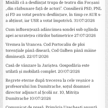
Misăilă că a desființat trupa de teatru din Focșani
„din răzbunare față de actori”. Consilierii PSD, PNL
și FD au votat pentru desființare, în timp ce AUR s-
a abținut, iar USR a votat împotrivă.
31/07/2026
Cum influențează adâncimea sondei sub oglinda
apei acuratețea citirilor batimetrice
27/07/2026
Vremea în Vrancea. Cod Portocaliu de ploi
torențiale până diseară, Cod Galben până mâine
dimineață.
22/07/2026
Casă de vânzare la Jariștea. Gospodăria este
utilată și mobilată complet.
20/07/2026
Regrete eterne după trecerea la cele veșnice a
profesorului Ion Dumitrache, soțul doamnei
director adjunct al Școlii nr. 10, Mitrița
Dumitrache
10/07/2026
Comunicat de presă. Primăria Urechești anunță