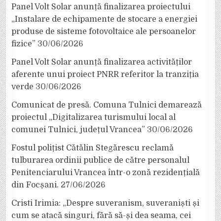
Panel Volt Solar anunță finalizarea proiectului
„Instalare de echipamente de stocare a energiei
produse de sisteme fotovoltaice ale persoanelor
fizice”
30/06/2026
Panel Volt Solar anunță finalizarea activităților
aferente unui proiect PNRR referitor la tranziția
verde
30/06/2026
Comunicat de presă. Comuna Tulnici demarează
proiectul „Digitalizarea turismului local al
comunei Tulnici, județul Vrancea”
30/06/2026
Fostul polițist Cătălin Stegărescu reclamă
tulburarea ordinii publice de către personalul
Penitenciarului Vrancea într-o zonă rezidențială
din Focșani.
27/06/2026
Cristi Irimia: „Despre suveranism, suveraniști și
cum se atacă singuri, fără să-și dea seama, cei