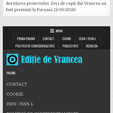
derularea proiectului. Zeci de copii din Vrancea au
fost premiați la Focșani
12/06/2026
MENU
PRIMA PAGINĂ
CONTACT
COOKIE
ISSN / ISSN-L
POLITICĂ DE CONFIDENȚIALITATE
PUBLICITATE
REDACȚIA
PAGINI
CONTACT
COOKIE
ISSN / ISSN-L