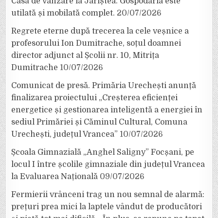
Casă de vânzare la Jariștea. Gospodăria este
utilată și mobilată complet.
20/07/2026
Regrete eterne după trecerea la cele veșnice a
profesorului Ion Dumitrache, soțul doamnei
director adjunct al Școlii nr. 10, Mitrița
Dumitrache
10/07/2026
Comunicat de presă. Primăria Urechești anunță
finalizarea proiectului „Creșterea eficienței
energetice și gestionarea inteligentă a energiei în
sediul Primăriei și Căminul Cultural, Comuna
Urechești, județul Vrancea”
10/07/2026
Școala Gimnazială „Anghel Saligny” Focșani, pe
locul I între școlile gimnaziale din județul Vrancea
la Evaluarea Națională
09/07/2026
Fermierii vrânceni trag un nou semnal de alarmă:
prețuri prea mici la laptele vândut de producători