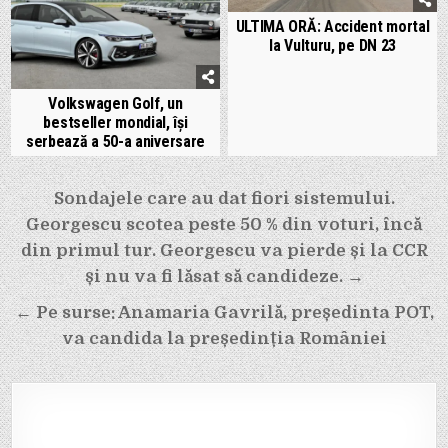
ULTIMA ORĂ: Accident mortal
la Vulturu, pe DN 23
Volkswagen Golf, un
bestseller mondial, își
serbează a 50-a aniversare
Navigare
Sondajele care au dat fiori sistemului.
în
Georgescu scotea peste 50 % din voturi, încă
articole
din primul tur. Georgescu va pierde și la CCR
și nu va fi lăsat să candideze. →
← Pe surse: Anamaria Gavrilă, președinta POT,
va candida la președinția României