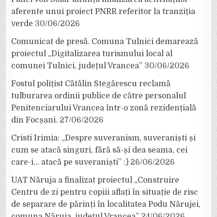
aferente unui proiect PNRR referitor la tranziția
verde
30/06/2026
Comunicat de presă. Comuna Tulnici demarează
proiectul „Digitalizarea turismului local al
comunei Tulnici, județul Vrancea”
30/06/2026
Fostul polițist Cătălin Stegărescu reclamă
tulburarea ordinii publice de către personalul
Penitenciarului Vrancea într-o zonă rezidențială
din Focșani.
27/06/2026
Cristi Irimia: „Despre suveranism, suveraniști și
cum se atacă singuri, fără să-și dea seama, cei
care-i… atacă pe suveraniști” :)
26/06/2026
UAT Năruja a finalizat proiectul „Construire
Centru de zi pentru copiii aflați în situație de risc
de separare de părinți în localitatea Podu Nărujei,
comuna Năruja, județul Vrancea”
24/06/2026