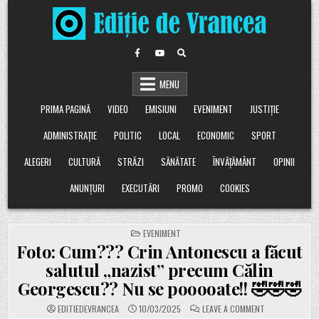
Skip
to
content
MENU
PRIMA PAGINĂ
VIDEO
EMISIUNI
EVENIMENT
JUSTIȚIE
ADMINISTRAȚIE
POLITIC
LOCAL
ECONOMIC
SPORT
ALEGERI
CULTURĂ
STRĂZI
SĂNĂTATE
ÎNVĂȚĂMÂNT
OPINII
ANUNȚURI
EXECUTĂRI
PROMO
COOKIES
POSTED
EVENIMENT
IN
Foto: Cum??? Crin Antonescu a făcut
salutul „nazist” precum Călin
Georgescu?? Nu se pooooate!! 🤣🤣🤣
ON
EDITIEDEVRANCEA
10/03/2025
LEAVE A COMMENT
FOTO: