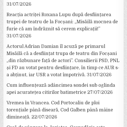
31/07/2026
Reacția actriței Roxana Lupu după desființarea
trupei de teatru de la Focșani: „Misăilă mocnea de
furie că am îndrăznit să cerem explicații!”
31/07/2026
Actorul Adrian Damian îl acuză pe primarul
Misăilă că a desființat trupa de teatru din Focșani
„din răzbunare față de actori”. Consilierii PSD, PNL
și FD au votat pentru desființare, în timp ce AUR s-
a abținut, iar USR a votat împotrivă.
31/07/2026
Cum influențează adâncimea sondei sub oglinda
apei acuratețea citirilor batimetrice
27/07/2026
Vremea în Vrancea. Cod Portocaliu de ploi
torențiale până diseară, Cod Galben până mâine
dimineață.
22/07/2026