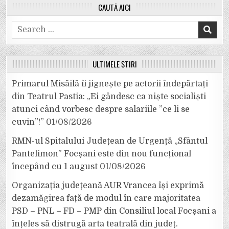
CAUTĂ AICI
Search
for:
ULTIMELE ȘTIRI
Primarul Misăilă îi jignește pe actorii îndepărtați
din Teatrul Pastia: „Ei gândesc ca niște socialiști
atunci când vorbesc despre salariile ”ce li se
cuvin”!”
01/08/2026
RMN-ul Spitalului Județean de Urgență „Sfântul
Pantelimon” Focșani este din nou funcțional
începând cu 1 august
01/08/2026
Organizația județeană AUR Vrancea își exprimă
dezamăgirea față de modul în care majoritatea
PSD – PNL – FD – PMP din Consiliul local Focșani a
înțeles să distrugă arta teatrală din județ.