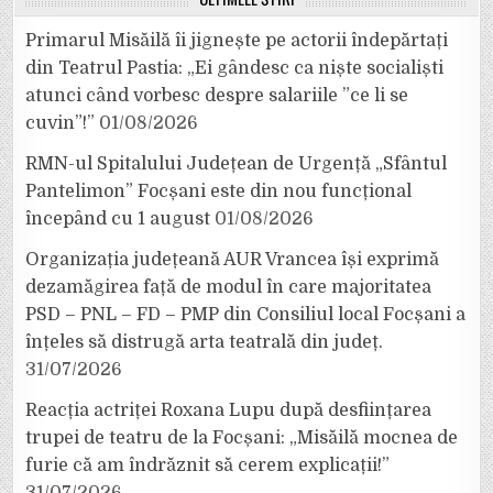
Primarul Misăilă îi jignește pe actorii îndepărtați
din Teatrul Pastia: „Ei gândesc ca niște socialiști
atunci când vorbesc despre salariile ”ce li se
cuvin”!”
01/08/2026
RMN-ul Spitalului Județean de Urgență „Sfântul
Pantelimon” Focșani este din nou funcțional
începând cu 1 august
01/08/2026
Organizația județeană AUR Vrancea își exprimă
dezamăgirea față de modul în care majoritatea
PSD – PNL – FD – PMP din Consiliul local Focșani a
înțeles să distrugă arta teatrală din județ.
31/07/2026
Reacția actriței Roxana Lupu după desființarea
trupei de teatru de la Focșani: „Misăilă mocnea de
furie că am îndrăznit să cerem explicații!”
31/07/2026