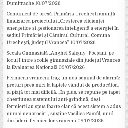
Dumitrache
10/07/2026
Comunicat de presă. Primăria Urechești anunță
finalizarea proiectului „Creșterea eficienței
energetice și gestionarea inteligentă a energiei în
sediul Primăriei și Căminul Cultural, Comuna
Urechești, județul Vrancea”
10/07/2026
Școala Gimnazială „Anghel Saligny” Focșani, pe
locul I între școlile gimnaziale din județul Vrancea
la Evaluarea Națională
09/07/2026
Fermierii vrânceni trag un nou semnal de alarmă:
prețuri prea mici la laptele vândut de producători
și piață tot mai dificilă. „În plus, se repune pe tapet
chestiunea sistemului anti-grindină, deși
fermierii au spus foarte clar că acest sistem a adus
numai nenorociri”, susține Vasilică Pamfil, unul
din liderii fermierilor vrânceni
08/07/2026