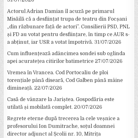
Actorul Adrian Damian îl acuză pe primarul
Misăilă că a desființat trupa de teatru din Focșani
„din răzbunare față de actori”. Consilierii PSD, PNL
și FD au votat pentru desființare, în timp ce AUR s-
a abținut, iar USR a votat împotrivă.
31/07/2026
Cum influențează adâncimea sondei sub oglinda
apei acuratețea citirilor batimetrice
27/07/2026
Vremea în Vrancea. Cod Portocaliu de ploi
torențiale până diseară, Cod Galben până mâine
dimineață.
22/07/2026
Casă de vânzare la Jariștea. Gospodăria este
utilată și mobilată complet.
20/07/2026
Regrete eterne după trecerea la cele veșnice a
profesorului Ion Dumitrache, soțul doamnei
director adjunct al Școlii nr. 10, Mitrița