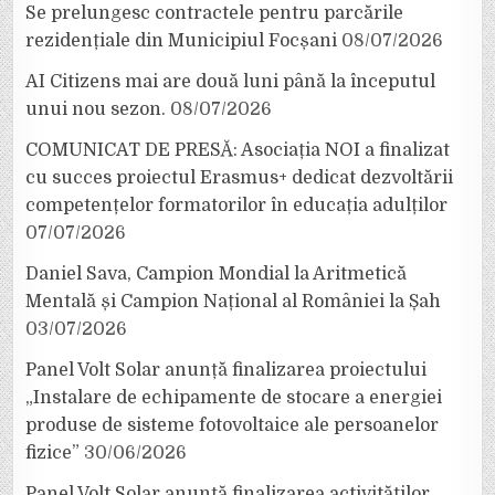
Se prelungesc contractele pentru parcările
rezidențiale din Municipiul Focșani
08/07/2026
AI Citizens mai are două luni până la începutul
unui nou sezon.
08/07/2026
COMUNICAT DE PRESĂ: Asociația NOI a finalizat
cu succes proiectul Erasmus+ dedicat dezvoltării
competențelor formatorilor în educația adulților
07/07/2026
Daniel Sava, Campion Mondial la Aritmetică
Mentală și Campion Național al României la Șah
03/07/2026
Panel Volt Solar anunță finalizarea proiectului
„Instalare de echipamente de stocare a energiei
produse de sisteme fotovoltaice ale persoanelor
fizice”
30/06/2026
Panel Volt Solar anunță finalizarea activităților