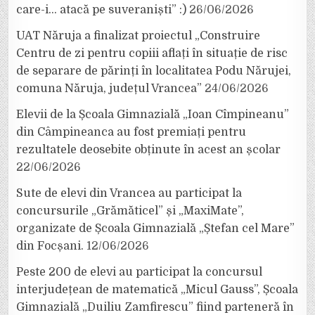
care-i… atacă pe suveraniști” :)
26/06/2026
UAT Năruja a finalizat proiectul „Construire
Centru de zi pentru copiii aflați în situație de risc
de separare de părinți în localitatea Podu Nărujei,
comuna Năruja, județul Vrancea”
24/06/2026
Elevii de la Școala Gimnazială „Ioan Cîmpineanu”
din Câmpineanca au fost premiați pentru
rezultatele deosebite obținute în acest an școlar
22/06/2026
Sute de elevi din Vrancea au participat la
concursurile „Grămăticel” și „MaxiMate”,
organizate de Școala Gimnazială „Ștefan cel Mare”
din Focșani.
12/06/2026
Peste 200 de elevi au participat la concursul
interjudețean de matematică „Micul Gauss”, Școala
Gimnazială „Duiliu Zamfirescu” fiind parteneră în