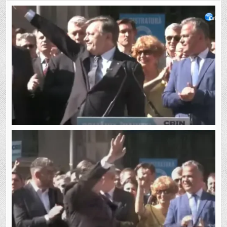
CUM???
CRIN
ANTONESCU
A
FĂCUT
SALUTUL
„NAZIST”
PRECUM
CĂLIN
GEORGESCU??
NU
SE
POOOOATE!!
🤣
🤣
🤣