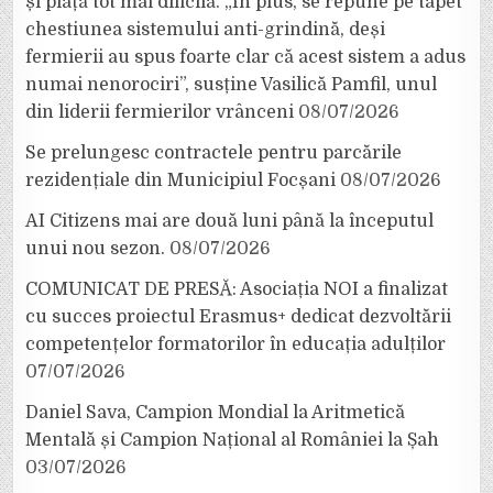
și piață tot mai dificilă. „În plus, se repune pe tapet
chestiunea sistemului anti-grindină, deși
fermierii au spus foarte clar că acest sistem a adus
numai nenorociri”, susține Vasilică Pamfil, unul
din liderii fermierilor vrânceni
08/07/2026
Se prelungesc contractele pentru parcările
rezidențiale din Municipiul Focșani
08/07/2026
AI Citizens mai are două luni până la începutul
unui nou sezon.
08/07/2026
COMUNICAT DE PRESĂ: Asociația NOI a finalizat
cu succes proiectul Erasmus+ dedicat dezvoltării
competențelor formatorilor în educația adulților
07/07/2026
Daniel Sava, Campion Mondial la Aritmetică
Mentală și Campion Național al României la Șah
03/07/2026