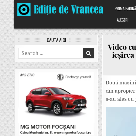
Skip
PRIMA PAGIN
to
content
ALEGERI
CAUTĂ AICI
Video cu
Search
ieșirea
for:
Două mașini 
din apropiere
s-au ales cu