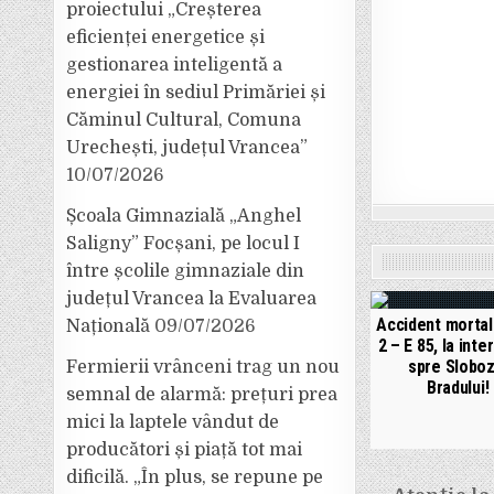
proiectului „Creșterea
eficienței energetice și
gestionarea inteligentă a
energiei în sediul Primăriei și
Căminul Cultural, Comuna
Urechești, județul Vrancea”
10/07/2026
Școala Gimnazială „Anghel
Saligny” Focșani, pe locul I
între școlile gimnaziale din
județul Vrancea la Evaluarea
Accident mortal
Națională
09/07/2026
2 – E 85, la inte
spre Sloboz
Fermierii vrânceni trag un nou
Bradului!
semnal de alarmă: prețuri prea
mici la laptele vândut de
producători și piață tot mai
dificilă. „În plus, se repune pe