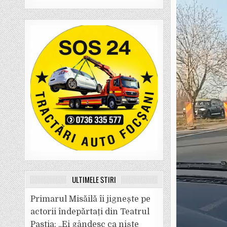
ULTIMELE ȘTIRI
Primarul Misăilă îi jignește pe
actorii îndepărtați din Teatrul
Pastia: „Ei gândesc ca niște