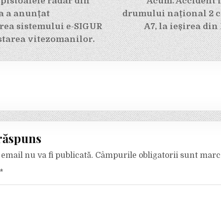
e
 pistoalele radar din
Acum. Accident l
ia a anunțat
drumului național 2 
ea sistemului e-SIGUR
A7, la ieșirea di
starea vitezomanilor.
răspuns
email nu va fi publicată.
Câmpurile obligatorii sunt mar
*