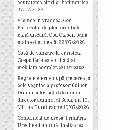
acuratețea citirilor batimetrice
27/07/2026
Vremea în Vrancea. Cod
Portocaliu de ploi torențiale
până diseară, Cod Galben până
mâine dimineață.
22/07/2026
Casă de vânzare la Jariștea.
Gospodăria este utilată și
mobilată complet.
20/07/2026
Regrete eterne după trecerea la
cele veșnice a profesorului Ion
Dumitrache, soțul doamnei
director adjunct al Școlii nr. 10,
Mitrița Dumitrache
10/07/2026
Comunicat de presă. Primăria
Urechești anunță finalizarea