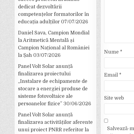
dedicat dezvoltării
competențelor formatorilor în
educația adulților
07/07/2026
Daniel Sava, Campion Mondial
la Aritmetică Mentală și
Campion Național al României
Nume
*
la Șah
03/07/2026
Panel Volt Solar anunță
finalizarea proiectului
Email
*
„Instalare de echipamente de
stocare a energiei produse de
sisteme fotovoltaice ale
Site web
persoanelor fizice”
30/06/2026
Panel Volt Solar anunță
finalizarea activităților aferente
Salvează-mi
unui proiect PNRR referitor la