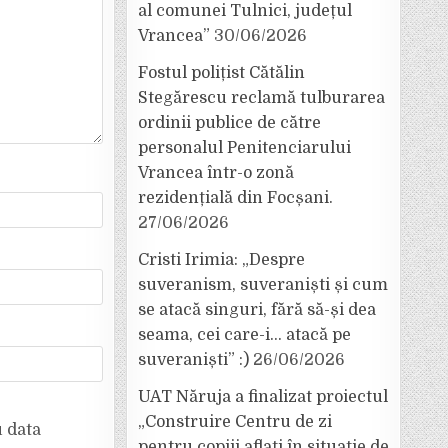
al comunei Tulnici, județul
Vrancea”
30/06/2026
Fostul polițist Cătălin
Stegărescu reclamă tulburarea
ordinii publice de către
personalul Penitenciarului
Vrancea într-o zonă
rezidențială din Focșani.
27/06/2026
Cristi Irimia: „Despre
suveranism, suveraniști și cum
se atacă singuri, fără să-și dea
seama, cei care-i… atacă pe
suveraniști” :)
26/06/2026
UAT Năruja a finalizat proiectul
„Construire Centru de zi
u data
pentru copiii aflați în situație de