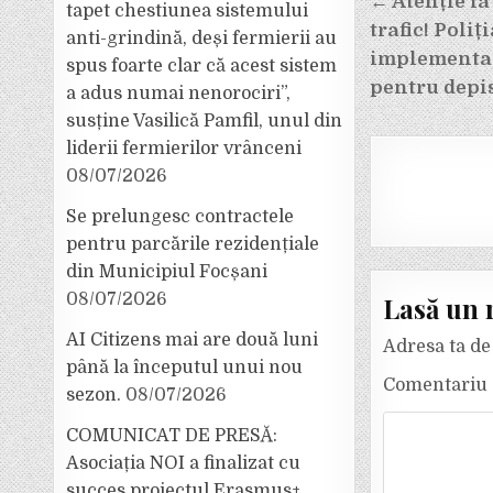
Navigar
← Atenție la
tapet chestiunea sistemului
în
trafic! Poliț
anti-grindină, deși fermierii au
articole
implementar
spus foarte clar că acest sistem
pentru depi
a adus numai nenorociri”,
susține Vasilică Pamfil, unul din
liderii fermierilor vrânceni
08/07/2026
Se prelungesc contractele
pentru parcările rezidențiale
din Municipiul Focșani
08/07/2026
Lasă un 
AI Citizens mai are două luni
Adresa ta de 
până la începutul unui nou
Comentariu
sezon.
08/07/2026
COMUNICAT DE PRESĂ:
Asociația NOI a finalizat cu
succes proiectul Erasmus+