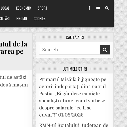
LOCAL
ECONOMIC
SPORT
CUTĂRI
PROMO
COOKIES
CAUTĂ AICI
tul de la
Search
rarea pe
for:
ULTIMELE ȘTIRI
ul de astăzi
Primarul Misăilă îi jignește pe
e două mașini
actorii îndepărtați din Teatrul
Pastia: „Ei gândesc ca niște
socialiști atunci când vorbesc
despre salariile ”ce li se
cuvin”!”
01/08/2026
RMN-ul Spitalului Județean de