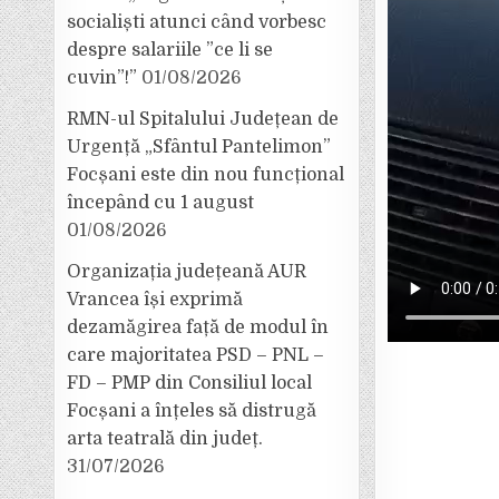
socialiști atunci când vorbesc
despre salariile ”ce li se
cuvin”!”
01/08/2026
RMN-ul Spitalului Județean de
Urgență „Sfântul Pantelimon”
Focșani este din nou funcțional
începând cu 1 august
01/08/2026
Organizația județeană AUR
Vrancea își exprimă
dezamăgirea față de modul în
care majoritatea PSD – PNL –
FD – PMP din Consiliul local
Focșani a înțeles să distrugă
arta teatrală din județ.
31/07/2026