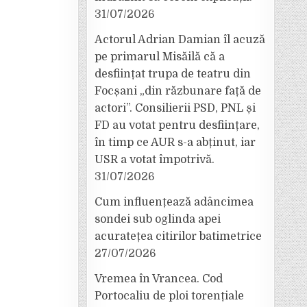
31/07/2026
Actorul Adrian Damian îl acuză
pe primarul Misăilă că a
desființat trupa de teatru din
Focșani „din răzbunare față de
actori”. Consilierii PSD, PNL și
FD au votat pentru desființare,
în timp ce AUR s-a abținut, iar
USR a votat împotrivă.
31/07/2026
Cum influențează adâncimea
sondei sub oglinda apei
acuratețea citirilor batimetrice
27/07/2026
Vremea în Vrancea. Cod
Portocaliu de ploi torențiale