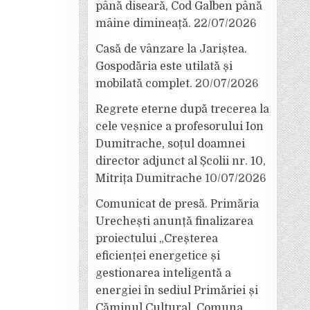
până diseară, Cod Galben până
mâine dimineață.
22/07/2026
Casă de vânzare la Jariștea.
Gospodăria este utilată și
mobilată complet.
20/07/2026
Regrete eterne după trecerea la
cele veșnice a profesorului Ion
Dumitrache, soțul doamnei
director adjunct al Școlii nr. 10,
Mitrița Dumitrache
10/07/2026
Comunicat de presă. Primăria
Urechești anunță finalizarea
proiectului „Creșterea
eficienței energetice și
gestionarea inteligentă a
energiei în sediul Primăriei și
Căminul Cultural, Comuna