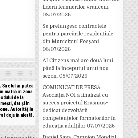
liderii fermierilor vrânceni
08/07/2026
Se prelungesc contractele
pentru parcările rezidențiale
din Municipiul Focșani
08/07/2026
AI Citizens mai are două luni
până la începutul unui nou
sezon.
08/07/2026
. Siretul ar putea
COMUNICAT DE PRESĂ:
din matcă în zona
Asociația NOI a finalizat cu
podului de la
succes proiectul Erasmus+
mești, dar și în
zone. Autoritățile
dedicat dezvoltării
rat deja în alertă.
competențelor formatorilor în
educația adulților
07/07/2026
Daniel Sava, Campion Mondial