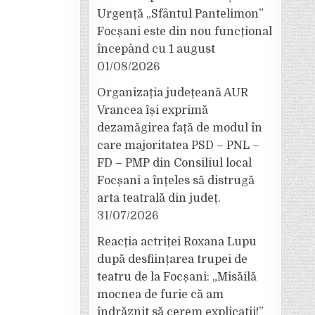
Urgență „Sfântul Pantelimon”
Focșani este din nou funcțional
începând cu 1 august
01/08/2026
Organizația județeană AUR
Vrancea își exprimă
dezamăgirea față de modul în
care majoritatea PSD – PNL –
FD – PMP din Consiliul local
Focșani a înțeles să distrugă
arta teatrală din județ.
31/07/2026
Reacția actriței Roxana Lupu
după desființarea trupei de
teatru de la Focșani: „Misăilă
mocnea de furie că am
îndrăznit să cerem explicații!”