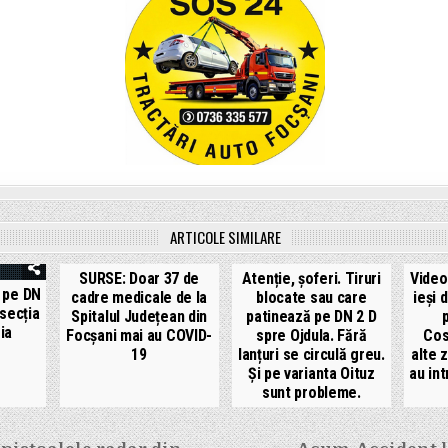
ARTICOLE SIMILARE
SURSE: Doar 37 de
Atenție, șoferi. Tiruri
Video
 pe DN
cadre medicale de la
blocate sau care
ieși 
rsecția
Spitalul Județean din
patinează pe DN 2 D
ia
Focșani mai au COVID-
spre Ojdula. Fără
Cos
19
lanțuri se circulă greu.
alte 
Și pe varianta Oituz
au int
sunt probleme.