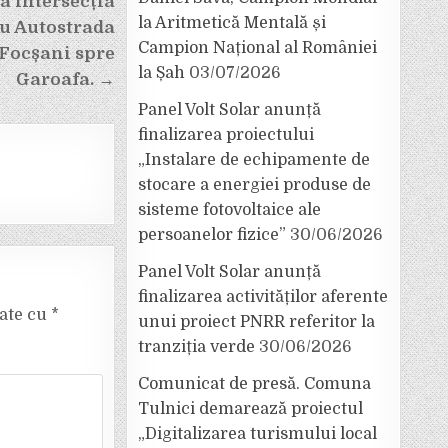
a intersecția
la Aritmetică Mentală și
cu Autostrada
Campion Național al României
n Focșani spre
la Șah
03/07/2026
Garoafa. →
Panel Volt Solar anunță
finalizarea proiectului
„Instalare de echipamente de
stocare a energiei produse de
sisteme fotovoltaice ale
persoanelor fizice”
30/06/2026
Panel Volt Solar anunță
finalizarea activităților aferente
cate cu
*
unui proiect PNRR referitor la
tranziția verde
30/06/2026
Comunicat de presă. Comuna
Tulnici demarează proiectul
„Digitalizarea turismului local