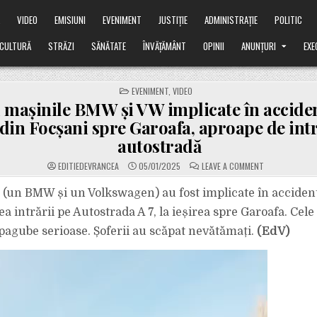
Ă
VIDEO
EMISIUNI
EVENIMENT
JUSTIȚIE
ADMINISTRAȚIE
POLITIC
CULTURĂ
STRĂZI
SĂNĂTATE
ÎNVĂȚĂMÂNT
OPINII
ANUNȚURI
EXE
POSTED
EVENIMENT
,
VIDEO
IN
 mașinile BMW și VW implicate în acciden
 din Focșani spre Garoafa, aproape de int
autostradă
ON
EDITIEDEVRANCEA
05/01/2025
LEAVE A COMMENT
VIDEO
CU
MAȘINILE
(un BMW și un Volkswagen) au fost implicate în accident
BMW
ȘI
a intrării pe Autostrada A 7, la ieșirea spre Garoafa. Cel
VW
IMPLICATE
 pagube serioase. Șoferii au scăpat nevătămați.
(EdV)
ÎN
ACCIDENTUL
DE
LA
IEȘIREA
DIN
FOCȘANI
SPRE
GAROAFA,
APROAPE