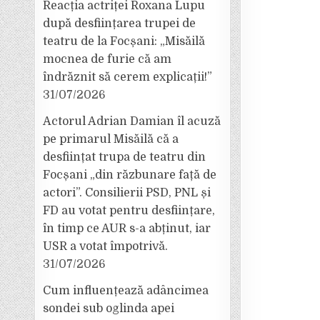
Reacția actriței Roxana Lupu
după desființarea trupei de
teatru de la Focșani: „Misăilă
mocnea de furie că am
îndrăznit să cerem explicații!”
31/07/2026
Actorul Adrian Damian îl acuză
pe primarul Misăilă că a
desființat trupa de teatru din
Focșani „din răzbunare față de
actori”. Consilierii PSD, PNL și
FD au votat pentru desființare,
în timp ce AUR s-a abținut, iar
USR a votat împotrivă.
31/07/2026
Cum influențează adâncimea
sondei sub oglinda apei