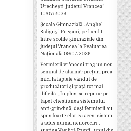
Urechești, județul Vrancea”
10/07/2026
Școala Gimnazială „Anghel
Saligny” Focșani, pe locul I
între școlile gimnaziale din
județul Vrancea la Evaluarea
Națională
09/07/2026
Fermierii vrânceni trag un nou
semnal de alarmă: prețuri prea
mici la laptele vândut de
producători și piață tot mai
dificilă. „În plus, se repune pe
tapet chestiunea sistemului
anti-grindină, deși fermierii au
spus foarte clar că acest sistem
a adus numai nenorociri”,
susține Vasilică Pamfil, unul din