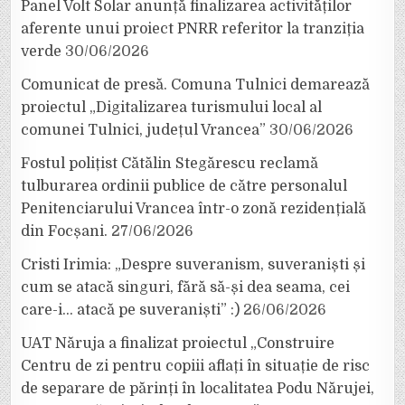
Panel Volt Solar anunță finalizarea activităților
aferente unui proiect PNRR referitor la tranziția
verde
30/06/2026
Comunicat de presă. Comuna Tulnici demarează
proiectul „Digitalizarea turismului local al
comunei Tulnici, județul Vrancea”
30/06/2026
Fostul polițist Cătălin Stegărescu reclamă
tulburarea ordinii publice de către personalul
Penitenciarului Vrancea într-o zonă rezidențială
din Focșani.
27/06/2026
Cristi Irimia: „Despre suveranism, suveraniști și
cum se atacă singuri, fără să-și dea seama, cei
care-i… atacă pe suveraniști” :)
26/06/2026
UAT Năruja a finalizat proiectul „Construire
Centru de zi pentru copiii aflați în situație de risc
de separare de părinți în localitatea Podu Nărujei,