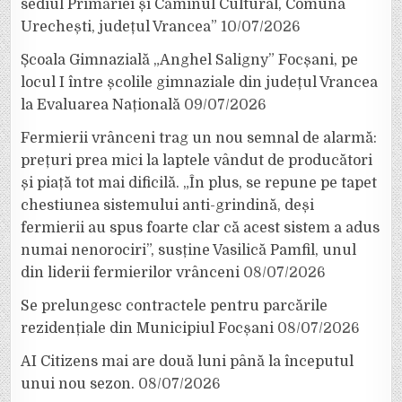
sediul Primăriei și Căminul Cultural, Comuna
Urechești, județul Vrancea”
10/07/2026
Școala Gimnazială „Anghel Saligny” Focșani, pe
locul I între școlile gimnaziale din județul Vrancea
la Evaluarea Națională
09/07/2026
Fermierii vrânceni trag un nou semnal de alarmă:
prețuri prea mici la laptele vândut de producători
și piață tot mai dificilă. „În plus, se repune pe tapet
chestiunea sistemului anti-grindină, deși
fermierii au spus foarte clar că acest sistem a adus
numai nenorociri”, susține Vasilică Pamfil, unul
din liderii fermierilor vrânceni
08/07/2026
Se prelungesc contractele pentru parcările
rezidențiale din Municipiul Focșani
08/07/2026
AI Citizens mai are două luni până la începutul
unui nou sezon.
08/07/2026