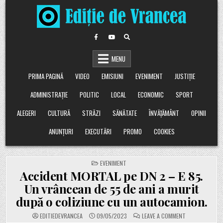
Skip
to
content
MENU
PRIMA PAGINĂ
VIDEO
EMISIUNI
EVENIMENT
JUSTIȚIE
ADMINISTRAȚIE
POLITIC
LOCAL
ECONOMIC
SPORT
ALEGERI
CULTURĂ
STRĂZI
SĂNĂTATE
ÎNVĂȚĂMÂNT
OPINII
ANUNȚURI
EXECUTĂRI
PROMO
COOKIES
POSTED
EVENIMENT
IN
Accident MORTAL pe DN 2 – E 85.
Un vrâncean de 55 de ani a murit
după o coliziune cu un autocamion.
ON
EDITIEDEVRANCEA
09/05/2023
LEAVE A COMMENT
ACCIDENT