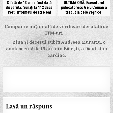
O fată de 13 ani a fost dată
ULTIMA ORĂ: Executorul
dispărută. Sunați la 112 dacă
judecătoresc Gelu Coman a
aveți informații despre ea!
trecut la cele veșnice.
Navigare
Campanie națională de verificare derulată de
în
ITM-uri →
articole
← Ziua și decesul subit! Andreea Murariu, o
adolescentă de 15 ani din Bălești, a făcut stop
cardiac.
Lasă un răspuns