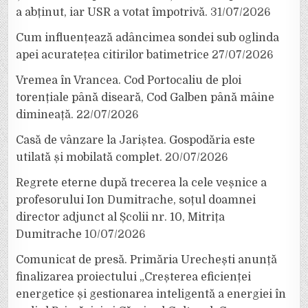
a abținut, iar USR a votat împotrivă.
31/07/2026
Cum influențează adâncimea sondei sub oglinda
apei acuratețea citirilor batimetrice
27/07/2026
Vremea în Vrancea. Cod Portocaliu de ploi
torențiale până diseară, Cod Galben până mâine
dimineață.
22/07/2026
Casă de vânzare la Jariștea. Gospodăria este
utilată și mobilată complet.
20/07/2026
Regrete eterne după trecerea la cele veșnice a
profesorului Ion Dumitrache, soțul doamnei
director adjunct al Școlii nr. 10, Mitrița
Dumitrache
10/07/2026
Comunicat de presă. Primăria Urechești anunță
finalizarea proiectului „Creșterea eficienței
energetice și gestionarea inteligentă a energiei în