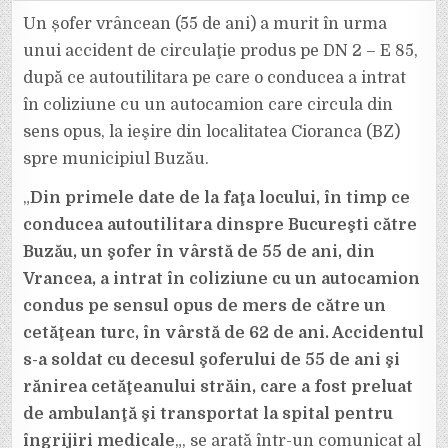
MORTAL
PE
Un șofer vrâncean (55 de ani) a murit în urma
DN
2
unui accident de circulaţie produs pe DN 2 – E 85,
–
E
după ce autoutilitara pe care o conducea a intrat
85.
UN
în coliziune cu un autocamion care circula din
VRÂNCEAN
DE
55
sens opus, la ieşire din localitatea Cioranca (BZ)
DE
ANI
spre municipiul Buzău.
A
MURIT
DUPĂ
„
Din primele date de la faţa locului, în timp ce
O
COLIZIUNE
conducea autoutilitara dinspre Bucureşti către
CU
UN
AUTOCAMION.
Buzău, un şofer în vârstă de 55 de ani, din
Vrancea, a intrat în coliziune cu un autocamion
condus pe sensul opus de mers de către un
cetăţean turc, în vârstă de 62 de ani. Accidentul
s-a soldat cu decesul şoferului de 55 de ani şi
rănirea cetăţeanului străin, care a fost preluat
de ambulanţă şi transportat la spital pentru
îngrijiri medicale
„, se arată într-un comunicat al