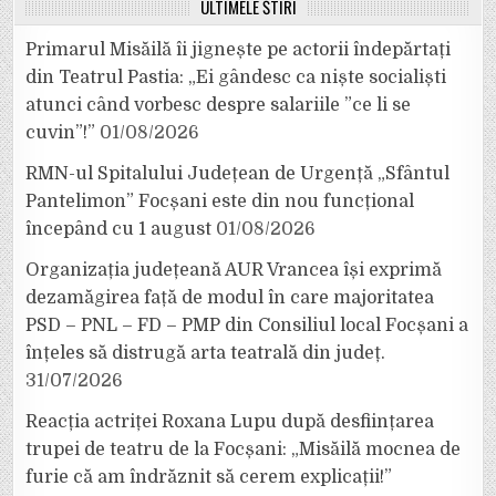
ULTIMELE ȘTIRI
Primarul Misăilă îi jignește pe actorii îndepărtați
din Teatrul Pastia: „Ei gândesc ca niște socialiști
atunci când vorbesc despre salariile ”ce li se
cuvin”!”
01/08/2026
RMN-ul Spitalului Județean de Urgență „Sfântul
Pantelimon” Focșani este din nou funcțional
începând cu 1 august
01/08/2026
Organizația județeană AUR Vrancea își exprimă
dezamăgirea față de modul în care majoritatea
PSD – PNL – FD – PMP din Consiliul local Focșani a
înțeles să distrugă arta teatrală din județ.
31/07/2026
Reacția actriței Roxana Lupu după desființarea
trupei de teatru de la Focșani: „Misăilă mocnea de
furie că am îndrăznit să cerem explicații!”