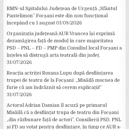
RMN-ul Spitalului Județean de Urgență „Sfântul
Pantelimon” Focșani este din nou funcțional
începând cu 1 august
01/08/2026
Organizația județeană AUR Vrancea își exprimă
dezamăgirea față de modul în care majoritatea
PSD – PNL – FD – PMP din Consiliul local Focșani a
înțeles să distrugă arta teatrală din județ.
31/07/2026
Reacția actriței Roxana Lupu după desființarea
trupei de teatru de la Focșani: „Misăilă mocnea de
furie că am îndrăznit să cerem explicații!”
31/07/2026
Actorul Adrian Damian îl acuză pe primarul
Misăilă că a desființat trupa de teatru din Focșani
„din răzbunare față de actori”. Consilierii PSD, PNL
și FD au votat pentru desființare, în timp ce AUR s-