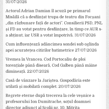
31/07/2026
Actorul Adrian Damian îl acuză pe primarul
Misăilă că a desființat trupa de teatru din Focșani
„din răzbunare față de actori”. Consilierii PSD, PNL
și FD au votat pentru desființare, în timp ce AUR s-
a abținut, iar USR a votat împotrivă.
31/07/2026
Cum influențează adâncimea sondei sub oglinda
apei acuratețea citirilor batimetrice
27/07/2026
Vremea în Vrancea. Cod Portocaliu de ploi
torențiale până diseară, Cod Galben până mâine
dimineață.
22/07/2026
Casă de vânzare la Jariștea. Gospodăria este
utilată și mobilată complet.
20/07/2026
Regrete eterne după trecerea la cele veșnice a
profesorului Ion Dumitrache, soțul doamnei
director adjunct al Școlii nr. 10, Mitrița