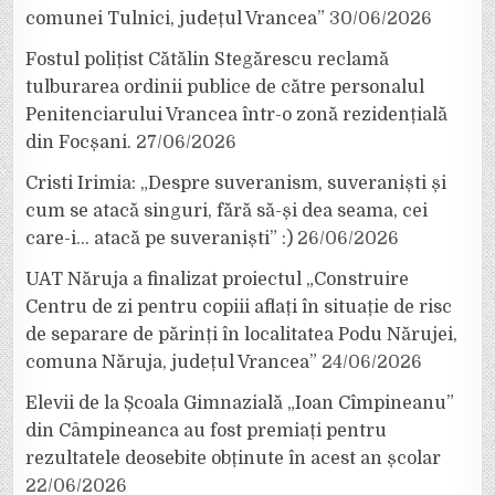
comunei Tulnici, județul Vrancea”
30/06/2026
Fostul polițist Cătălin Stegărescu reclamă
tulburarea ordinii publice de către personalul
Penitenciarului Vrancea într-o zonă rezidențială
din Focșani.
27/06/2026
Cristi Irimia: „Despre suveranism, suveraniști și
cum se atacă singuri, fără să-și dea seama, cei
care-i… atacă pe suveraniști” :)
26/06/2026
UAT Năruja a finalizat proiectul „Construire
Centru de zi pentru copiii aflați în situație de risc
de separare de părinți în localitatea Podu Nărujei,
comuna Năruja, județul Vrancea”
24/06/2026
Elevii de la Școala Gimnazială „Ioan Cîmpineanu”
din Câmpineanca au fost premiați pentru
rezultatele deosebite obținute în acest an școlar
22/06/2026