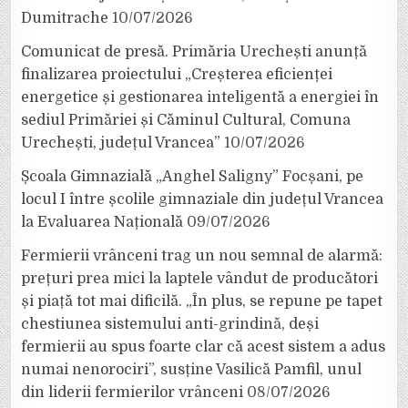
Dumitrache
10/07/2026
Comunicat de presă. Primăria Urechești anunță
finalizarea proiectului „Creșterea eficienței
energetice și gestionarea inteligentă a energiei în
sediul Primăriei și Căminul Cultural, Comuna
Urechești, județul Vrancea”
10/07/2026
Școala Gimnazială „Anghel Saligny” Focșani, pe
locul I între școlile gimnaziale din județul Vrancea
la Evaluarea Națională
09/07/2026
Fermierii vrânceni trag un nou semnal de alarmă:
prețuri prea mici la laptele vândut de producători
și piață tot mai dificilă. „În plus, se repune pe tapet
chestiunea sistemului anti-grindină, deși
fermierii au spus foarte clar că acest sistem a adus
numai nenorociri”, susține Vasilică Pamfil, unul
din liderii fermierilor vrânceni
08/07/2026