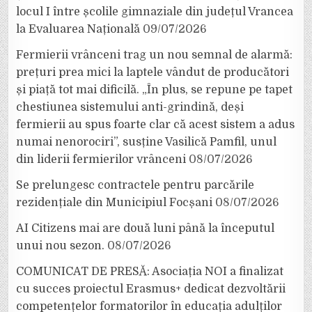
locul I între școlile gimnaziale din județul Vrancea
la Evaluarea Națională
09/07/2026
Fermierii vrânceni trag un nou semnal de alarmă:
prețuri prea mici la laptele vândut de producători
și piață tot mai dificilă. „În plus, se repune pe tapet
chestiunea sistemului anti-grindină, deși
fermierii au spus foarte clar că acest sistem a adus
numai nenorociri”, susține Vasilică Pamfil, unul
din liderii fermierilor vrânceni
08/07/2026
Se prelungesc contractele pentru parcările
rezidențiale din Municipiul Focșani
08/07/2026
AI Citizens mai are două luni până la începutul
unui nou sezon.
08/07/2026
COMUNICAT DE PRESĂ: Asociația NOI a finalizat
cu succes proiectul Erasmus+ dedicat dezvoltării
competențelor formatorilor în educația adulților