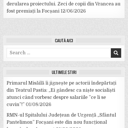
derularea proiectului. Zeci de copii din Vrancea au
fost premiați la Focșani
12/06/2026
CAUTĂ AICI
Search
for:
ULTIMELE ȘTIRI
Primarul Misăilă îi jignește pe actorii îndepărtați
din Teatrul Pastia: „Ei gândesc ca niște socialiști
atunci când vorbesc despre salariile ”ce li se
cuvin”!”
01/08/2026
RMN-ul Spitalului Județean de Urgență „Sfântul
Pantelimon” Focșani este din nou funcțional