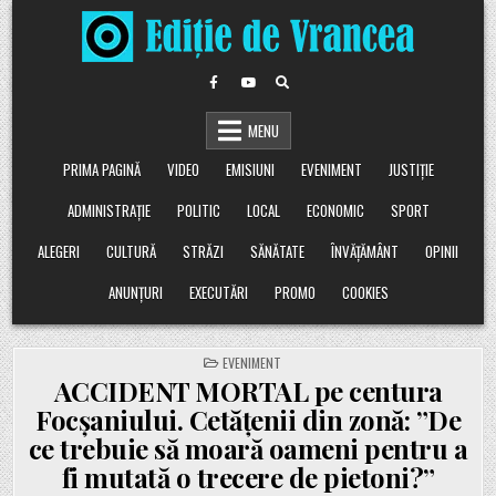
Skip
to
content
MENU
PRIMA PAGINĂ
VIDEO
EMISIUNI
EVENIMENT
JUSTIȚIE
ADMINISTRAȚIE
POLITIC
LOCAL
ECONOMIC
SPORT
ALEGERI
CULTURĂ
STRĂZI
SĂNĂTATE
ÎNVĂȚĂMÂNT
OPINII
ANUNȚURI
EXECUTĂRI
PROMO
COOKIES
POSTED
EVENIMENT
IN
ACCIDENT MORTAL pe centura
Focșaniului. Cetățenii din zonă: ”De
ce trebuie să moară oameni pentru a
fi mutată o trecere de pietoni?”