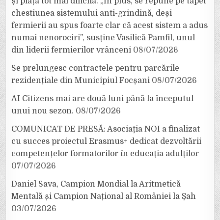
și piață tot mai dificilă. „În plus, se repune pe tapet
chestiunea sistemului anti-grindină, deși
fermierii au spus foarte clar că acest sistem a adus
numai nenorociri”, susține Vasilică Pamfil, unul
din liderii fermierilor vrânceni
08/07/2026
Se prelungesc contractele pentru parcările
rezidențiale din Municipiul Focșani
08/07/2026
AI Citizens mai are două luni până la începutul
unui nou sezon.
08/07/2026
COMUNICAT DE PRESĂ: Asociația NOI a finalizat
cu succes proiectul Erasmus+ dedicat dezvoltării
competențelor formatorilor în educația adulților
07/07/2026
Daniel Sava, Campion Mondial la Aritmetică
Mentală și Campion Național al României la Șah
03/07/2026