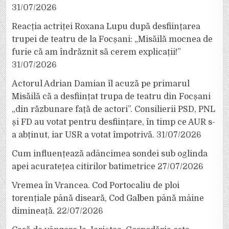
31/07/2026
Reacția actriței Roxana Lupu după desființarea
trupei de teatru de la Focșani: „Misăilă mocnea de
furie că am îndrăznit să cerem explicații!”
31/07/2026
Actorul Adrian Damian îl acuză pe primarul
Misăilă că a desființat trupa de teatru din Focșani
„din răzbunare față de actori”. Consilierii PSD, PNL
și FD au votat pentru desființare, în timp ce AUR s-
a abținut, iar USR a votat împotrivă.
31/07/2026
Cum influențează adâncimea sondei sub oglinda
apei acuratețea citirilor batimetrice
27/07/2026
Vremea în Vrancea. Cod Portocaliu de ploi
torențiale până diseară, Cod Galben până mâine
dimineață.
22/07/2026