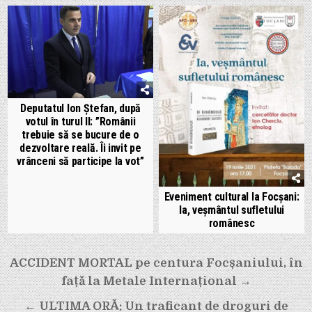
Deputatul Ion Ștefan, după
votul în turul II: ”Românii
trebuie să se bucure de o
dezvoltare reală. Îi invit pe
vrânceni să participe la vot”
Eveniment cultural la Focșani:
Ia, veșmântul sufletului
românesc
Navigare
ACCIDENT MORTAL pe centura Focșaniului, în
în
față la Metale Internațional →
articole
← ULTIMA ORĂ: Un traficant de droguri de