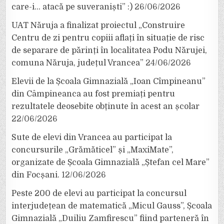
care-i… atacă pe suveraniști” :)
26/06/2026
UAT Năruja a finalizat proiectul „Construire
Centru de zi pentru copiii aflați în situație de risc
de separare de părinți în localitatea Podu Nărujei,
comuna Năruja, județul Vrancea”
24/06/2026
Elevii de la Școala Gimnazială „Ioan Cîmpineanu”
din Câmpineanca au fost premiați pentru
rezultatele deosebite obținute în acest an școlar
22/06/2026
Sute de elevi din Vrancea au participat la
concursurile „Grămăticel” și „MaxiMate”,
organizate de Școala Gimnazială „Ștefan cel Mare”
din Focșani.
12/06/2026
Peste 200 de elevi au participat la concursul
interjudețean de matematică „Micul Gauss”, Școala
Gimnazială „Duiliu Zamfirescu” fiind parteneră în