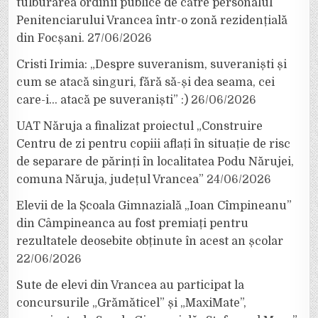
tulburarea ordinii publice de către personalul
Penitenciarului Vrancea într-o zonă rezidențială
din Focșani.
27/06/2026
Cristi Irimia: „Despre suveranism, suveraniști și
cum se atacă singuri, fără să-și dea seama, cei
care-i… atacă pe suveraniști” :)
26/06/2026
UAT Năruja a finalizat proiectul „Construire
Centru de zi pentru copiii aflați în situație de risc
de separare de părinți în localitatea Podu Nărujei,
comuna Năruja, județul Vrancea”
24/06/2026
Elevii de la Școala Gimnazială „Ioan Cîmpineanu”
din Câmpineanca au fost premiați pentru
rezultatele deosebite obținute în acest an școlar
22/06/2026
Sute de elevi din Vrancea au participat la
concursurile „Grămăticel” și „MaxiMate”,