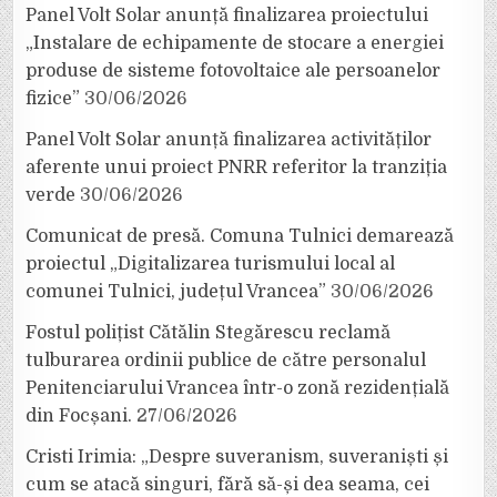
Panel Volt Solar anunță finalizarea proiectului
„Instalare de echipamente de stocare a energiei
produse de sisteme fotovoltaice ale persoanelor
fizice”
30/06/2026
Panel Volt Solar anunță finalizarea activităților
aferente unui proiect PNRR referitor la tranziția
verde
30/06/2026
Comunicat de presă. Comuna Tulnici demarează
proiectul „Digitalizarea turismului local al
comunei Tulnici, județul Vrancea”
30/06/2026
Fostul polițist Cătălin Stegărescu reclamă
tulburarea ordinii publice de către personalul
Penitenciarului Vrancea într-o zonă rezidențială
din Focșani.
27/06/2026
Cristi Irimia: „Despre suveranism, suveraniști și
cum se atacă singuri, fără să-și dea seama, cei