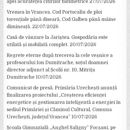
apei acuratețea citirilor batimetrice
27/07/2026
Vremea în Vrancea. Cod Portocaliu de ploi
torențiale până diseară, Cod Galben până mâine
dimineață.
22/07/2026
Casă de vânzare la Jariștea. Gospodăria este
utilată și mobilată complet.
20/07/2026
Regrete eterne după trecerea la cele veșnice a
profesorului Ion Dumitrache, soțul doamnei
director adjunct al Școlii nr. 10, Mitrița
Dumitrache
10/07/2026
Comunicat de presă. Primăria Urechești anunță
finalizarea proiectului „Creșterea eficienței
energetice și gestionarea inteligentă a energiei în
sediul Primăriei și Căminul Cultural, Comuna
Urechești, județul Vrancea”
10/07/2026
Școala Gimnazială „Anghel Saligny” Focșani, pe