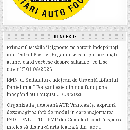
ULTIMELE ȘTIRI
Primarul Misăilă îi jignește pe actorii îndepărtați
din Teatrul Pastia: „Ei gândesc ca niște socialiști
atunci când vorbesc despre salariile ”ce li se
cuvin”!”
01/08/2026
RMN-ul Spitalului Județean de Urgență „Sfântul
Pantelimon” Focșani este din nou funcțional
începând cu 1 august
01/08/2026
Organizația județeană AUR Vrancea își exprimă
dezamăgirea față de modul în care majoritatea
PSD – PNL – FD – PMP din Consiliul local Focșani a
înțeles să distrugă arta teatrală din județ.