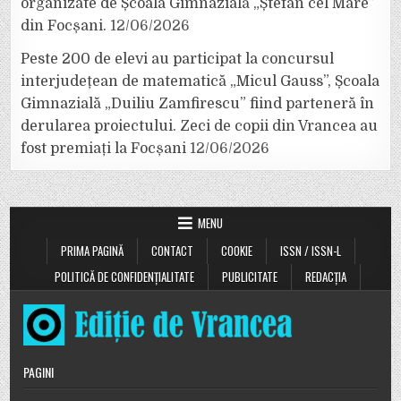
organizate de Școala Gimnazială „Ștefan cel Mare”
din Focșani.
12/06/2026
Peste 200 de elevi au participat la concursul
interjudețean de matematică „Micul Gauss”, Școala
Gimnazială „Duiliu Zamfirescu” fiind parteneră în
derularea proiectului. Zeci de copii din Vrancea au
fost premiați la Focșani
12/06/2026
MENU
PRIMA PAGINĂ
CONTACT
COOKIE
ISSN / ISSN-L
POLITICĂ DE CONFIDENȚIALITATE
PUBLICITATE
REDACȚIA
PAGINI