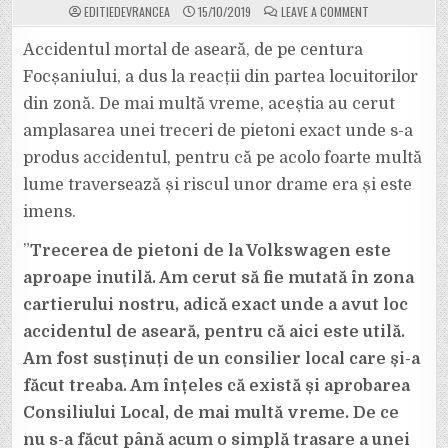
ON
EDITIEDEVRANCEA
15/10/2019
LEAVE A COMMENT
ACCIDENT
MORTAL
PE
Accidentul mortal de aseară, de pe centura
CENTURA
FOCȘANIULUI.
Focșaniului, a dus la reacții din partea locuitorilor
CETĂȚENII
DIN
din zonă. De mai multă vreme, aceștia au cerut
ZONĂ:
”DE
amplasarea unei treceri de pietoni exact unde s-a
CE
TREBUIE
SĂ
produs accidentul, pentru că pe acolo foarte multă
MOARĂ
OAMENI
lume traversează și riscul unor drame era și este
PENTRU
A
imens.
FI
MUTATĂ
O
”
Trecerea de pietoni de la Volkswagen este
TRECERE
DE
PIETONI?”
aproape inutilă. Am cerut să fie mutată în zona
cartierului nostru, adică exact unde a avut loc
accidentul de aseară, pentru că aici este utilă.
Am fost susținuți de un consilier local care și-a
făcut treaba. Am înțeles că există și aprobarea
Consiliului Local, de mai multă vreme. De ce
nu s-a făcut până acum o simplă trasare a unei