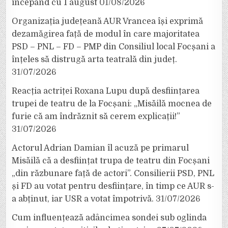
începând cu 1 august
01/08/2026
Organizația județeană AUR Vrancea își exprimă
dezamăgirea față de modul în care majoritatea
PSD – PNL – FD – PMP din Consiliul local Focșani a
înțeles să distrugă arta teatrală din județ.
31/07/2026
Reacția actriței Roxana Lupu după desființarea
trupei de teatru de la Focșani: „Misăilă mocnea de
furie că am îndrăznit să cerem explicații!”
31/07/2026
Actorul Adrian Damian îl acuză pe primarul
Misăilă că a desființat trupa de teatru din Focșani
„din răzbunare față de actori”. Consilierii PSD, PNL
și FD au votat pentru desființare, în timp ce AUR s-
a abținut, iar USR a votat împotrivă.
31/07/2026
Cum influențează adâncimea sondei sub oglinda