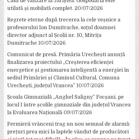
Casă de vânzare la Jariștea. Gospodăria este
utilată și mobilată complet.
20/07/2026
Regrete eterne după trecerea la cele veșnice a
profesorului Ion Dumitrache, soțul doamnei
director adjunct al Școlii nr. 10, Mitrița
Dumitrache
10/07/2026
Comunicat de presă. Primăria Urechești anunță
finalizarea proiectului „Creșterea eficienței
energetice și gestionarea inteligentă a energiei în
sediul Primăriei și Căminul Cultural, Comuna
Urechești, județul Vrancea”
10/07/2026
Școala Gimnazială „Anghel Saligny” Focșani, pe
locul I între școlile gimnaziale din județul Vrancea
la Evaluarea Națională
09/07/2026
Fermierii vrânceni trag un nou semnal de alarmă:
prețuri prea mici la laptele vândut de producători