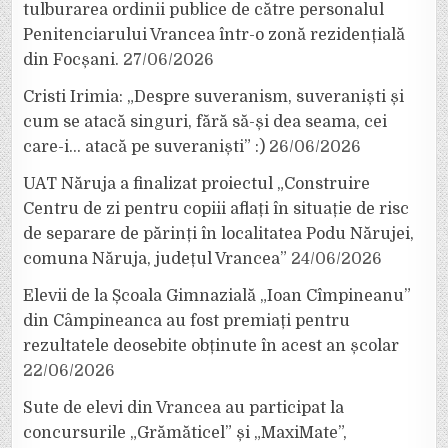
tulburarea ordinii publice de către personalul
Penitenciarului Vrancea într-o zonă rezidențială
din Focșani.
27/06/2026
Cristi Irimia: „Despre suveranism, suveraniști și
cum se atacă singuri, fără să-și dea seama, cei
care-i… atacă pe suveraniști” :)
26/06/2026
UAT Năruja a finalizat proiectul „Construire
Centru de zi pentru copiii aflați în situație de risc
de separare de părinți în localitatea Podu Nărujei,
comuna Năruja, județul Vrancea”
24/06/2026
Elevii de la Școala Gimnazială „Ioan Cîmpineanu”
din Câmpineanca au fost premiați pentru
rezultatele deosebite obținute în acest an școlar
22/06/2026
Sute de elevi din Vrancea au participat la
concursurile „Grămăticel” și „MaxiMate”,