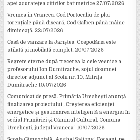
apei acuratețea citirilor batimetrice
27/07/2026
Vremea în Vrancea. Cod Portocaliu de ploi
torențiale până diseară, Cod Galben până mâine
dimineață.
22/07/2026
Casă de vânzare la Jariștea. Gospodăria este
utilată și mobilată complet.
20/07/2026
Regrete eterne după trecerea la cele veșnice a
profesorului Ion Dumitrache, soțul doamnei
director adjunct al Școlii nr. 10, Mitrița
Dumitrache
10/07/2026
Comunicat de presă. Primăria Urechești anunță
finalizarea proiectului „Creșterea eficienței
energetice și gestionarea inteligentă a energiei în
sediul Primăriei și Căminul Cultural, Comuna
Urechești, județul Vrancea”
10/07/2026
Școala Gimnazială „Anghel Saligny” Focșani, pe