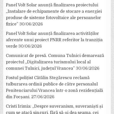
Panel Volt Solar anunță finalizarea proiectului
„Instalare de echipamente de stocare a energiei
produse de sisteme fotovoltaice ale persoanelor
fizice”
30/06/2026
Panel Volt Solar anunță finalizarea activităților
aferente unui proiect PNRR referitor la tranziția
verde
30/06/2026
Comunicat de presă. Comuna Tulnici demarează
proiectul „Digitalizarea turismului local al
comunei Tulnici, județul Vrancea”
30/06/2026
Fostul polițist Cătălin Stegărescu reclamă
tulburarea ordinii publice de către personalul
Penitenciarului Vrancea într-o zonă rezidențială
din Focșani.
27/06/2026
Cristi Irimia: „Despre suveranism, suveraniști și
cum se atacă singuri, fără să-și dea seama, cei