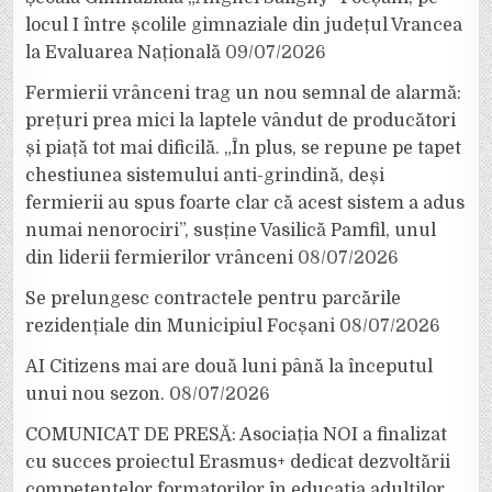
locul I între școlile gimnaziale din județul Vrancea
la Evaluarea Națională
09/07/2026
Fermierii vrânceni trag un nou semnal de alarmă:
prețuri prea mici la laptele vândut de producători
și piață tot mai dificilă. „În plus, se repune pe tapet
chestiunea sistemului anti-grindină, deși
fermierii au spus foarte clar că acest sistem a adus
numai nenorociri”, susține Vasilică Pamfil, unul
din liderii fermierilor vrânceni
08/07/2026
Se prelungesc contractele pentru parcările
rezidențiale din Municipiul Focșani
08/07/2026
AI Citizens mai are două luni până la începutul
unui nou sezon.
08/07/2026
COMUNICAT DE PRESĂ: Asociația NOI a finalizat
cu succes proiectul Erasmus+ dedicat dezvoltării
competențelor formatorilor în educația adulților