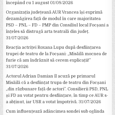
începând cu 1 august
01/08/2026
Organizația județeană AUR Vrancea își exprimă
dezamăgirea față de modul în care majoritatea
PSD – PNL – FD – PMP din Consiliul local Focșani a
înțeles să distrugă arta teatrală din județ.
31/07/2026
Reacția actriței Roxana Lupu după desființarea
trupei de teatru de la Focșani: „Misăilă mocnea de
furie că am îndrăznit să cerem explicații!”
31/07/2026
Actorul Adrian Damian îl acuză pe primarul
Misăilă că a desființat trupa de teatru din Focșani
„din răzbunare față de actori”. Consilierii PSD, PNL
și FD au votat pentru desființare, în timp ce AUR s-
a abținut, iar USR a votat împotrivă.
31/07/2026
Cum influențează adâncimea sondei sub oglinda