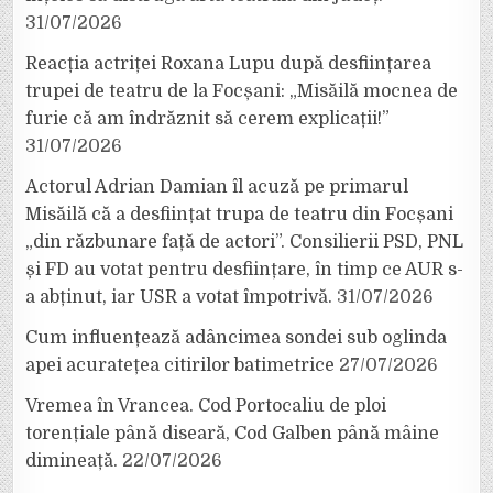
31/07/2026
Reacția actriței Roxana Lupu după desființarea
trupei de teatru de la Focșani: „Misăilă mocnea de
furie că am îndrăznit să cerem explicații!”
31/07/2026
Actorul Adrian Damian îl acuză pe primarul
Misăilă că a desființat trupa de teatru din Focșani
„din răzbunare față de actori”. Consilierii PSD, PNL
și FD au votat pentru desființare, în timp ce AUR s-
a abținut, iar USR a votat împotrivă.
31/07/2026
Cum influențează adâncimea sondei sub oglinda
apei acuratețea citirilor batimetrice
27/07/2026
Vremea în Vrancea. Cod Portocaliu de ploi
torențiale până diseară, Cod Galben până mâine
dimineață.
22/07/2026