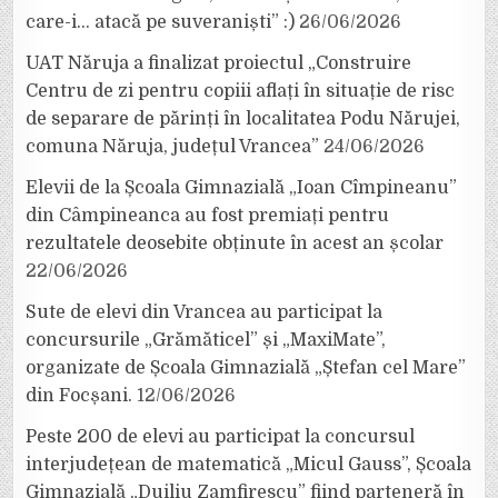
care-i… atacă pe suveraniști” :)
26/06/2026
UAT Năruja a finalizat proiectul „Construire
Centru de zi pentru copiii aflați în situație de risc
de separare de părinți în localitatea Podu Nărujei,
comuna Năruja, județul Vrancea”
24/06/2026
Elevii de la Școala Gimnazială „Ioan Cîmpineanu”
din Câmpineanca au fost premiați pentru
rezultatele deosebite obținute în acest an școlar
22/06/2026
Sute de elevi din Vrancea au participat la
concursurile „Grămăticel” și „MaxiMate”,
organizate de Școala Gimnazială „Ștefan cel Mare”
din Focșani.
12/06/2026
Peste 200 de elevi au participat la concursul
interjudețean de matematică „Micul Gauss”, Școala
Gimnazială „Duiliu Zamfirescu” fiind parteneră în