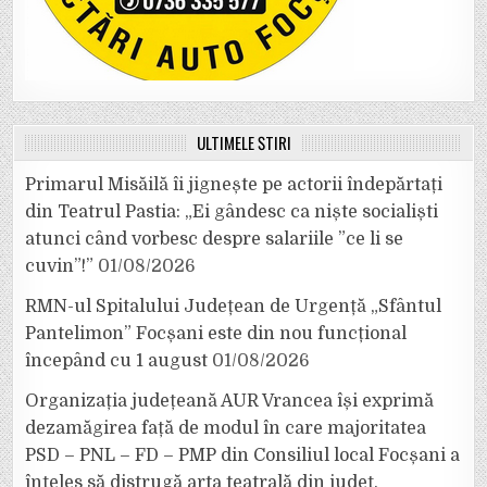
ULTIMELE ȘTIRI
Primarul Misăilă îi jignește pe actorii îndepărtați
din Teatrul Pastia: „Ei gândesc ca niște socialiști
atunci când vorbesc despre salariile ”ce li se
cuvin”!”
01/08/2026
RMN-ul Spitalului Județean de Urgență „Sfântul
Pantelimon” Focșani este din nou funcțional
începând cu 1 august
01/08/2026
Organizația județeană AUR Vrancea își exprimă
dezamăgirea față de modul în care majoritatea
PSD – PNL – FD – PMP din Consiliul local Focșani a
înțeles să distrugă arta teatrală din județ.