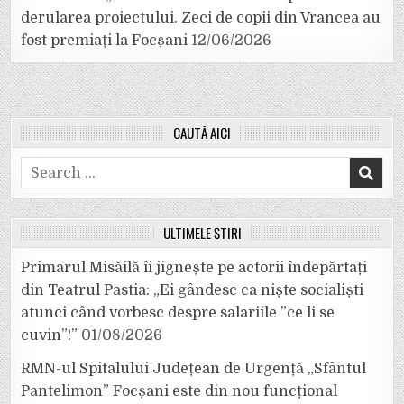
derularea proiectului. Zeci de copii din Vrancea au
fost premiați la Focșani
12/06/2026
CAUTĂ AICI
Search
for:
ULTIMELE ȘTIRI
Primarul Misăilă îi jignește pe actorii îndepărtați
din Teatrul Pastia: „Ei gândesc ca niște socialiști
atunci când vorbesc despre salariile ”ce li se
cuvin”!”
01/08/2026
RMN-ul Spitalului Județean de Urgență „Sfântul
Pantelimon” Focșani este din nou funcțional