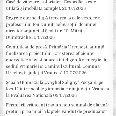
Casă de vânzare la Jariștea. Gospodăria este
utilată și mobilată complet.
20/07/2026
Regrete eterne după trecerea la cele veșnice a
profesorului Ion Dumitrache, soțul doamnei
director adjunct al Școlii nr. 10, Mitrița
Dumitrache
10/07/2026
Comunicat de presă. Primăria Urechești anunță
finalizarea proiectului „Creșterea eficienței
energetice și gestionarea inteligentă a energiei în
sediul Primăriei și Căminul Cultural, Comuna
Urechești, județul Vrancea”
10/07/2026
Școala Gimnazială „Anghel Saligny” Focșani, pe
locul I între școlile gimnaziale din județul Vrancea
la Evaluarea Națională
09/07/2026
Fermierii vrânceni trag un nou semnal de alarmă:
prețuri prea mici la laptele vândut de producători