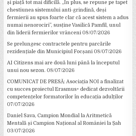
și piață tot mai dificilă. „În plus, se repune pe tapet
chestiunea sistemului anti-grindină, deși
fermierii au spus foarte clar că acest sistem a adus
numai nenorociri”, susține Vasilică Pamfil, unul
din liderii fermierilor vrânceni
08/07/2026
Se prelungesc contractele pentru parcările
rezidențiale din Municipiul Focșani
08/07/2026
AI Citizens mai are două luni până la începutul
unui nou sezon.
08/07/2026
COMUNICAT DE PRESĂ: Asociația NOI a finalizat
cu succes proiectul Erasmus+ dedicat dezvoltării
competențelor formatorilor în educația adulților
07/07/2026
Daniel Sava, Campion Mondial la Aritmetică
Mentală și Campion Național al României la Șah
03/07/2026