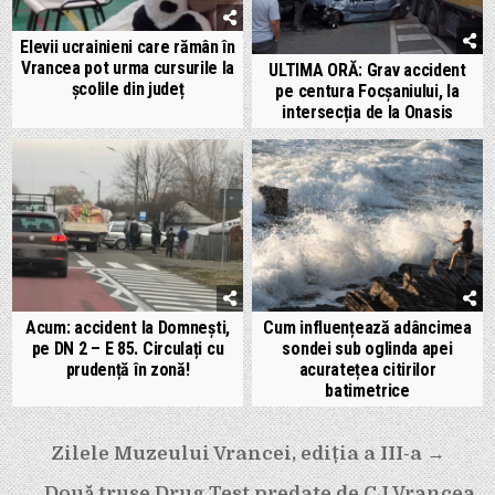
Elevii ucrainieni care rămân în
Vrancea pot urma cursurile la
ULTIMA ORĂ: Grav accident
școlile din județ
pe centura Focșaniului, la
intersecția de la Onasis
Acum: accident la Domnești,
Cum influențează adâncimea
pe DN 2 – E 85. Circulați cu
sondei sub oglinda apei
prudență în zonă!
acuratețea citirilor
batimetrice
Navigare
Zilele Muzeului Vrancei, ediția a III-a →
în
← Două truse Drug Test predate de CJ Vrancea