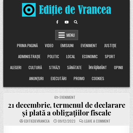
Skip
to
content
MENU
PRIMA PAGINĂ
VIDEO
EMISIUNI
EVENIMENT
JUSTIȚIE
ADMINISTRAȚIE
POLITIC
LOCAL
ECONOMIC
SPORT
ALEGERI
CULTURĂ
STRĂZI
SĂNĂTATE
ÎNVĂȚĂMÂNT
OPINII
ANUNȚURI
EXECUTĂRI
PROMO
COOKIES
POSTED
EVENIMENT
IN
21 decembrie, termenul de declarare
şi plată a obligaţiilor fiscale
ON
EDITIEDEVRANCEA
09/12/2023
LEAVE A COMMENT
21
DECEMBRIE,
TERMENUL