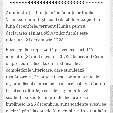
*******************************
DE
DECLARARE
ŞI
PLATĂ
Administraţia Judeţeană a Finanţelor Publice
A
OBLIGAŢIILOR
Vrancea reaminteşte contribuabililor că pentru
FISCALE
luna decembrie, termenul limită pentru
declararea şi plata obligațiilor fiscale este
miercuri, 21 decembrie 2023.
Baza legală o reprezintă prevederile art. 155
alineatul (2) din Legea nr. 207/2015 privind Codul
de procedură fiscală, cu modificările și
completările ulterioare, care stipulează
următoarele „Creanțele fiscale administrate de
organul fiscal central pentru care, potrivit Codului
fiscal sau altor legi care le reglementează,
scadența și/sau termenul de declarare se
împlinesc la 25 decembrie, sunt scadente și/sau se
declară până la data de 21 decembrie. În situația în