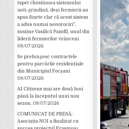
tapet chestiunea sistemului
anti-grindină, deși fermierii au
spus foarte clar că acest sistem
a adus numai nenorociri”,
susține Vasilică Pamfil, unul din
liderii fermierilor vrânceni
08/07/2026
Se prelungesc contractele
pentru parcările rezidențiale
din Municipiul Focșani
08/07/2026
AI Citizens mai are două luni
până la începutul unui nou
sezon.
08/07/2026
COMUNICAT DE PRESĂ:
Asociația NOI a finalizat cu
succes proiectul Erasmus+