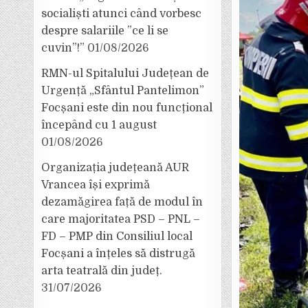
socialiști atunci când vorbesc
despre salariile ”ce li se
cuvin”!”
01/08/2026
RMN-ul Spitalului Județean de
Urgență „Sfântul Pantelimon”
Focșani este din nou funcțional
începând cu 1 august
01/08/2026
Organizația județeană AUR
Vrancea își exprimă
dezamăgirea față de modul în
care majoritatea PSD – PNL –
FD – PMP din Consiliul local
Focșani a înțeles să distrugă
arta teatrală din județ.
31/07/2026