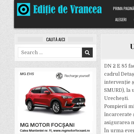
Skip
PRIMA PAGIN
to
content
ALEGERI
CAUTĂ AICI
U
Search
for:
DN 2 E 85 fac
cadrul Detaș
intervenție 
SMURD), la u
Urechești.
Pompierii mi
încarcerate ș
asigurarea m
În urma even