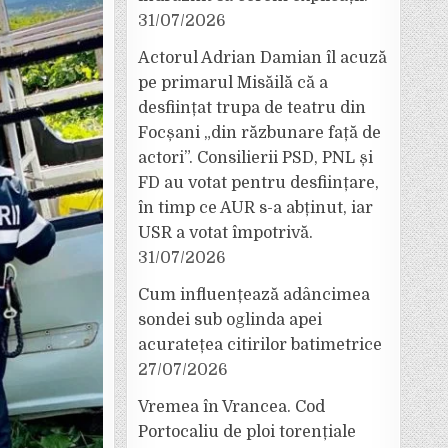
31/07/2026
Actorul Adrian Damian îl acuză
pe primarul Misăilă că a
desființat trupa de teatru din
Focșani „din răzbunare față de
actori”. Consilierii PSD, PNL și
FD au votat pentru desființare,
în timp ce AUR s-a abținut, iar
USR a votat împotrivă.
31/07/2026
Cum influențează adâncimea
sondei sub oglinda apei
acuratețea citirilor batimetrice
27/07/2026
Vremea în Vrancea. Cod
Portocaliu de ploi torențiale