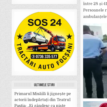
între 28 și 4
Persoanele r
ambulanțele 
ULTIMELE ȘTIRI
Primarul Misăilă îi jignește pe
actorii îndepărtați din Teatrul
Pastia: „Ei gândesc ca niște