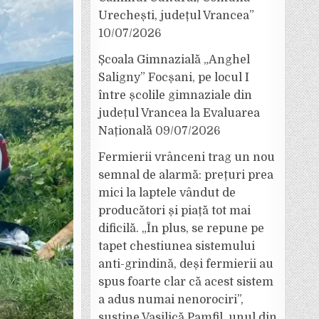
Urechești, județul Vrancea”
10/07/2026
Școala Gimnazială „Anghel
Saligny” Focșani, pe locul I
între școlile gimnaziale din
județul Vrancea la Evaluarea
Națională
09/07/2026
Fermierii vrânceni trag un nou
semnal de alarmă: prețuri prea
mici la laptele vândut de
producători și piață tot mai
dificilă. „În plus, se repune pe
tapet chestiunea sistemului
anti-grindină, deși fermierii au
spus foarte clar că acest sistem
a adus numai nenorociri”,
susține Vasilică Pamfil, unul din