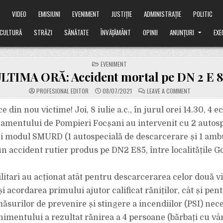
Ă
VIDEO
EMISIUNI
EVENIMENT
JUSTIȚIE
ADMINISTRAȚIE
POLITIC
CULTURĂ
STRĂZI
SĂNĂTATE
ÎNVĂȚĂMÂNT
OPINII
ANUNȚURI
EXE
POSTED
EVENIMENT
IN
LTIMA ORĂ: Accident mortal pe DN 2 E 8
ON
PROFESIONAL EDITOR
08/07/2021
LEAVE A COMMENT
ULTIMA
ORĂ:
ACCIDENT
e din nou victime! Joi, 8 iulie a.c., în jurul orei 14.30, 4 e
MORTAL
PE
amentului de Pompieri Focșani au intervenit cu 2 autosp
DN
2
și modul SMURD (1 autospecială de descarcerare și 1 amb
E
85!
n accident rutier produs pe DN2 E85, între localitățile Go
litari au acționat atât pentru descarcerarea celor două v
i acordarea primului ajutor calificat răniților, cât și pen
ăsurilor de prevenire și stingere a incendiilor (PSI) nec
imentului a rezultat rănirea a 4 persoane (bărbați cu vâ