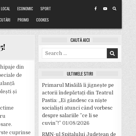
LOCAL
ECONOMIC
SPORT
CUTĂRI
PROMO
COOKIES
CAUTĂ AICI
5!
Search
for:
chipaje din
ULTIMELE ȘTIRI
eciale de
ulanță
Primarul Misăilă îi jignește pe
lești și
actorii îndepărtați din Teatrul
Pastia: „Ei gândesc ca niște
ictime
socialiști atunci când vorbesc
despre salariile ”ce li se
tru
cuvin”!”
01/08/2026
esare.
rste cuprinse
RMN-ul Spitalului Județean de