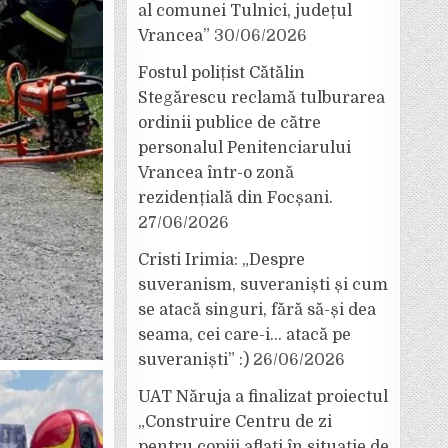
al comunei Tulnici, județul
Vrancea”
30/06/2026
Fostul polițist Cătălin
Stegărescu reclamă tulburarea
ordinii publice de către
personalul Penitenciarului
Vrancea într-o zonă
rezidențială din Focșani.
27/06/2026
Cristi Irimia: „Despre
suveranism, suveraniști și cum
se atacă singuri, fără să-și dea
seama, cei care-i… atacă pe
suveraniști” :)
26/06/2026
UAT Năruja a finalizat proiectul
„Construire Centru de zi
pentru copiii aflați în situație de