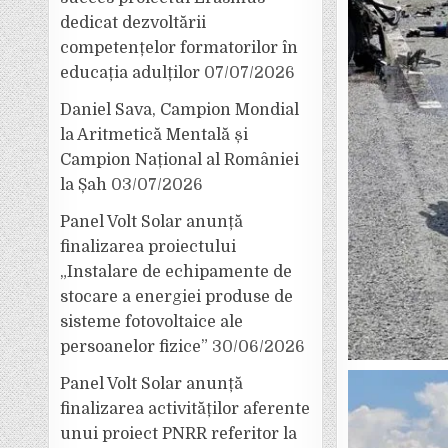
dedicat dezvoltării
competențelor formatorilor în
educația adulților
07/07/2026
Daniel Sava, Campion Mondial
la Aritmetică Mentală și
Campion Național al României
la Șah
03/07/2026
Panel Volt Solar anunță
finalizarea proiectului
„Instalare de echipamente de
stocare a energiei produse de
sisteme fotovoltaice ale
persoanelor fizice”
30/06/2026
Panel Volt Solar anunță
finalizarea activităților aferente
unui proiect PNRR referitor la