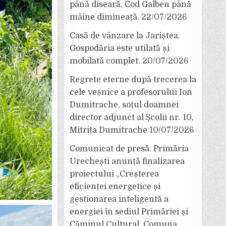
până diseară, Cod Galben până
mâine dimineață.
22/07/2026
Casă de vânzare la Jariștea.
Gospodăria este utilată și
mobilată complet.
20/07/2026
Regrete eterne după trecerea la
cele veșnice a profesorului Ion
Dumitrache, soțul doamnei
director adjunct al Școlii nr. 10,
Mitrița Dumitrache
10/07/2026
Comunicat de presă. Primăria
Urechești anunță finalizarea
proiectului „Creșterea
eficienței energetice și
gestionarea inteligentă a
energiei în sediul Primăriei și
Căminul Cultural, Comuna