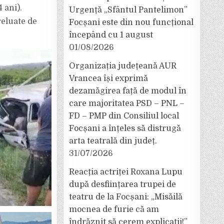
 ani).
Urgență „Sfântul Pantelimon”
reluate de
Focșani este din nou funcțional
începând cu 1 august
01/08/2026
Organizația județeană AUR
Vrancea își exprimă
dezamăgirea față de modul în
care majoritatea PSD – PNL –
FD – PMP din Consiliul local
Focșani a înțeles să distrugă
arta teatrală din județ.
31/07/2026
Reacția actriței Roxana Lupu
după desființarea trupei de
teatru de la Focșani: „Misăilă
mocnea de furie că am
îndrăznit să cerem explicații!”