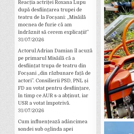
Reacția actriței Roxana Lupu
după desființarea trupei de
teatru de la Focșani: „Misăilă
mocnea de furie că am
îndrăznit să cerem explicații!”
31/07/2026
Actorul Adrian Damian îl acuză
pe primarul Misăilă că a
desființat trupa de teatru din
Focșani „din răzbunare față de
actori”. Consilierii PSD, PNL și
FD au votat pentru desființare,
în timp ce AUR s-a abținut, iar
USR a votat împotrivă.
31/07/2026
Cum influențează adâncimea
sondei sub oglinda apei