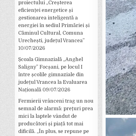
proiectului „Creșterea
eficienței energetice și
gestionarea inteligentă a
energiei în sediul Primăriei și
Căminul Cultural, Comuna
Urechești, județul Vrancea”
10/07/2026
Școala Gimnazială „Anghel
Saligny” Focșani, pe locul I
între școlile gimnaziale din
județul Vrancea la Evaluarea
Națională
09/07/2026
Fermierii vrânceni trag un nou
semnal de alarmă: prețuri prea
mici la laptele vândut de
producători și piață tot mai
dificilă. „În plus, se repune pe