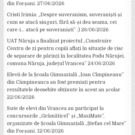
din Focșani.
27/06/2026
Cristi Irimia: „Despre suveranism, suveraniști și
cum se atacă singuri, fără să-și dea seama, cei
care-i… atacă pe suveraniști” :)
26/06/2026
UAT Năruja a finalizat proiectul „Construire
Centru de zi pentru copiii aflați în situație de risc
de separare de părinți în localitatea Podu Nărujei,
comuna Năruja, județul Vrancea”
24/06/2026
Elevii de la Școala Gimnazială „Ioan Cîmpineanu”
din Câmpineanca au fost premiați pentru
rezultatele deosebite obținute în acest an școlar
22/06/2026
Sute de elevi din Vrancea au participat la
concursurile „Grămăticel” și „MaxiMate”,
organizate de Școala Gimnazială „Ștefan cel Mare”
din Focșani.
12/06/2026