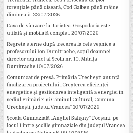
Vremea în Vrancea. Cod Portocaliu de ploi
torențiale până diseară, Cod Galben până mâine
dimineață.
22/07/2026
Casă de vânzare la Jariștea. Gospodăria este
utilată și mobilată complet.
20/07/2026
Regrete eterne după trecerea la cele veșnice a
profesorului Ion Dumitrache, soțul doamnei
director adjunct al Școlii nr. 10, Mitrița
Dumitrache
10/07/2026
Comunicat de presă. Primăria Urechești anunță
finalizarea proiectului „Creșterea eficienței
energetice și gestionarea inteligentă a energiei în
sediul Primăriei și Căminul Cultural, Comuna
Urechești, județul Vrancea”
10/07/2026
Școala Gimnazială „Anghel Saligny” Focșani, pe
locul I între școlile gimnaziale din județul Vrancea