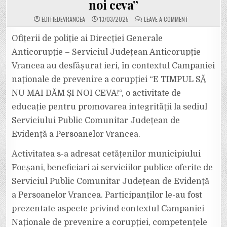
noi ceva”
ON
EDITIEDEVRANCEA
13/03/2025
LEAVE A COMMENT
EDUCAȚIE
PENTRU
PROMOVAREA
Ofițerii de poliție ai Direcției Generale
INTEGRITĂȚII
DESFĂȘURATĂ
Anticorupție – Serviciul Județean Anticorupție
ÎN
CADRUL
Vrancea au desfășurat ieri, în contextul Campaniei
CAMPANIEI
NAȚIONALE
naționale de prevenire a corupției “E TIMPUL SĂ
DE
PREVENIRE
A
NU MAI DĂM ȘI NOI CEVA!“, o activitate de
CORUPȚIEI
,,E
educație pentru promovarea integrității la sediul
TIMPUL
SĂ
Serviciului Public Comunitar Județean de
NU
MAI
Evidență a Persoanelor Vrancea.
DĂM
ȘI
NOI
CEVA”
Activitatea s-a adresat cetățenilor municipiului
Focșani, beneficiari ai serviciilor publice oferite de
Serviciul Public Comunitar Județean de Evidență
a Persoanelor Vrancea. Participanților le-au fost
prezentate aspecte privind contextul Campaniei
Naționale de prevenire a corupției, competențele