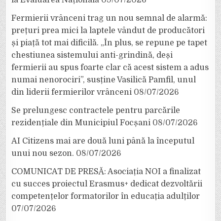
la Evaluarea Națională
09/07/2026
Fermierii vrânceni trag un nou semnal de alarmă:
prețuri prea mici la laptele vândut de producători
și piață tot mai dificilă. „În plus, se repune pe tapet
chestiunea sistemului anti-grindină, deși
fermierii au spus foarte clar că acest sistem a adus
numai nenorociri”, susține Vasilică Pamfil, unul
din liderii fermierilor vrânceni
08/07/2026
Se prelungesc contractele pentru parcările
rezidențiale din Municipiul Focșani
08/07/2026
AI Citizens mai are două luni până la începutul
unui nou sezon.
08/07/2026
COMUNICAT DE PRESĂ: Asociația NOI a finalizat
cu succes proiectul Erasmus+ dedicat dezvoltării
competențelor formatorilor în educația adulților
07/07/2026