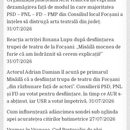
Organizația județeană AUR Vrancea își exprimă
dezamăgirea față de modul în care majoritatea
PSD – PNL – FD – PMP din Consiliul local Focșani a
înțeles să distrugă arta teatrală din județ.
31/07/2026
Reacția actriței Roxana Lupu după desființarea
trupei de teatru de la Focșani: „Misăilă mocnea de
furie că am îndrăznit să cerem explicații!”
31/07/2026
Actorul Adrian Damian îl acuză pe primarul
Misăilă că a desființat trupa de teatru din Focșani
„din răzbunare față de actori”. Consilierii PSD, PNL
și FD au votat pentru desființare, în timp ce AUR s-
a abținut, iar USR a votat împotrivă.
31/07/2026
Cum influențează adâncimea sondei sub oglinda
apei acuratețea citirilor batimetrice
27/07/2026