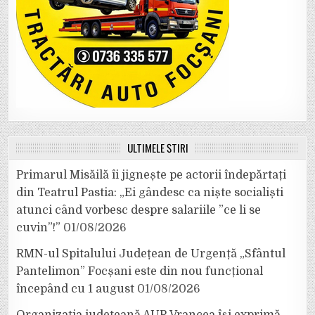
ULTIMELE ȘTIRI
Primarul Misăilă îi jignește pe actorii îndepărtați
din Teatrul Pastia: „Ei gândesc ca niște socialiști
atunci când vorbesc despre salariile ”ce li se
cuvin”!”
01/08/2026
RMN-ul Spitalului Județean de Urgență „Sfântul
Pantelimon” Focșani este din nou funcțional
începând cu 1 august
01/08/2026