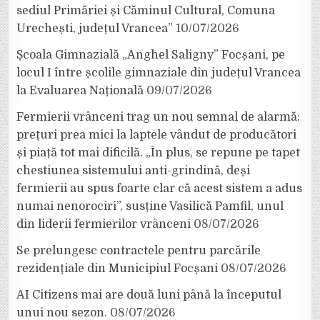
sediul Primăriei și Căminul Cultural, Comuna
Urechești, județul Vrancea”
10/07/2026
Școala Gimnazială „Anghel Saligny” Focșani, pe
locul I între școlile gimnaziale din județul Vrancea
la Evaluarea Națională
09/07/2026
Fermierii vrânceni trag un nou semnal de alarmă:
prețuri prea mici la laptele vândut de producători
și piață tot mai dificilă. „În plus, se repune pe tapet
chestiunea sistemului anti-grindină, deși
fermierii au spus foarte clar că acest sistem a adus
numai nenorociri”, susține Vasilică Pamfil, unul
din liderii fermierilor vrânceni
08/07/2026
Se prelungesc contractele pentru parcările
rezidențiale din Municipiul Focșani
08/07/2026
AI Citizens mai are două luni până la începutul
unui nou sezon.
08/07/2026