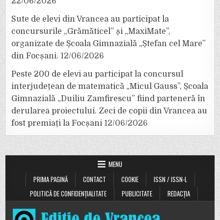
22/06/2026
Sute de elevi din Vrancea au participat la
concursurile „Grămăticel” și „MaxiMate”,
organizate de Școala Gimnazială „Ștefan cel Mare”
din Focșani.
12/06/2026
Peste 200 de elevi au participat la concursul
interjudețean de matematică „Micul Gauss”, Școala
Gimnazială „Duiliu Zamfirescu” fiind parteneră în
derularea proiectului. Zeci de copii din Vrancea au
fost premiați la Focșani
12/06/2026
MENU
PRIMA PAGINĂ
CONTACT
COOKIE
ISSN / ISSN-L
POLITICĂ DE CONFIDENȚIALITATE
PUBLICITATE
REDACȚIA