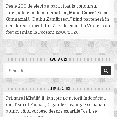
Peste 200 de elevi au participat la concursul
interjudețean de matematică „Micul Gauss”, Școala
Gimnazială „Duiliu Zamfirescu” fiind parteneră în
derularea proiectului. Zeci de copii din Vrancea au
fost premiați la Focșani
12/06/2026
CAUTĂ AICI
Search
for:
ULTIMELE ȘTIRI
Primarul Misăilă îi jignește pe actorii îndepărtați
din Teatrul Pastia: „Ei gândesc ca niște socialiști
atunci când vorbesc despre salariile ”ce li se