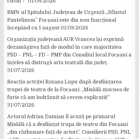
cuvin”!”
01/08/2026
RMN-ul Spitalului Județean de Urgență „Sfântul
Pantelimon” Focșani este din nou funcțional
începând cu 1 august
01/08/2026
Organizația județeană AUR Vrancea își exprimă
dezamăgirea față de modul în care majoritatea
PSD – PNL – FD – PMP din Consiliul local Focșani a
înțeles să distrugă arta teatrală din județ.
31/07/2026
Reacția actriței Roxana Lupu după desființarea
trupei de teatru de la Focșani: „Misăilă mocnea de
furie că am îndrăznit să cerem explicații!”
31/07/2026
Actorul Adrian Damian îl acuză pe primarul
Misăilă că a desființat trupa de teatru din Focșani
„din răzbunare față de actori”. Consilierii PSD, PNL