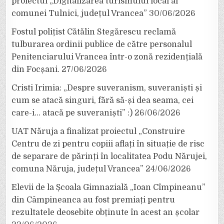
proiectul „Digitalizarea turismului local al
comunei Tulnici, județul Vrancea”
30/06/2026
Fostul polițist Cătălin Stegărescu reclamă
tulburarea ordinii publice de către personalul
Penitenciarului Vrancea într-o zonă rezidențială
din Focșani.
27/06/2026
Cristi Irimia: „Despre suveranism, suveraniști și
cum se atacă singuri, fără să-și dea seama, cei
care-i… atacă pe suveraniști” :)
26/06/2026
UAT Năruja a finalizat proiectul „Construire
Centru de zi pentru copiii aflați în situație de risc
de separare de părinți în localitatea Podu Nărujei,
comuna Năruja, județul Vrancea”
24/06/2026
Elevii de la Școala Gimnazială „Ioan Cîmpineanu”
din Câmpineanca au fost premiați pentru
rezultatele deosebite obținute în acest an școlar