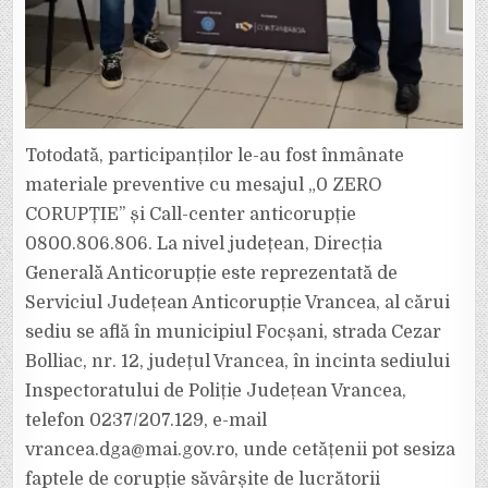
Totodată, participanților le-au fost înmânate
materiale preventive cu mesajul „0 ZERO
CORUPȚIE’’ și Call-center anticorupție
0800.806.806. La nivel județean, Direcția
Generală Anticorupție este reprezentată de
Serviciul Județean Anticorupție Vrancea, al cărui
sediu se află în municipiul Focșani, strada Cezar
Bolliac, nr. 12, județul Vrancea, în incinta sediului
Inspectoratului de Poliție Județean Vrancea,
telefon 0237/207.129, e-mail
vrancea.dga@mai.gov.ro, unde cetățenii pot sesiza
faptele de corupție săvârșite de lucrătorii