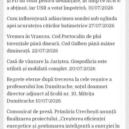
și FD au votat pentru desființare, în timp ce AUR s-
a abținut, iar USR a votat împotrivă.
31/07/2026
Cum influențează adâncimea sondei sub oglinda
apei acuratețea citirilor batimetrice
27/07/2026
Vremea în Vrancea. Cod Portocaliu de ploi
torențiale până diseară, Cod Galben până mâine
dimineață.
22/07/2026
Casă de vânzare la Jariștea. Gospodăria este
utilată și mobilată complet.
20/07/2026
Regrete eterne după trecerea la cele veșnice a
profesorului Ion Dumitrache, soțul doamnei
director adjunct al Școlii nr. 10, Mitrița
Dumitrache
10/07/2026
Comunicat de presă. Primăria Urechești anunță
finalizarea proiectului „Creșterea eficienței
energetice și gestionarea inteligentă a energiei în