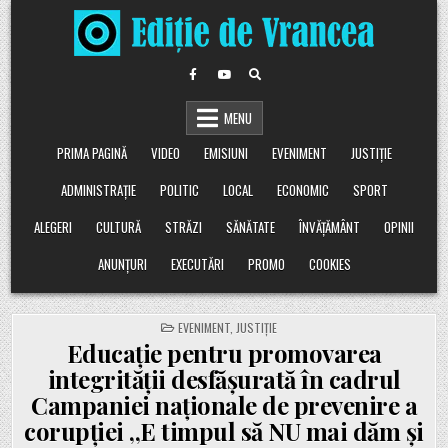
Skip
to
content
MENU
PRIMA PAGINĂ
VIDEO
EMISIUNI
EVENIMENT
JUSTIȚIE
ADMINISTRAȚIE
POLITIC
LOCAL
ECONOMIC
SPORT
ALEGERI
CULTURĂ
STRĂZI
SĂNĂTATE
ÎNVĂȚĂMÂNT
OPINII
ANUNȚURI
EXECUTĂRI
PROMO
COOKIES
POSTED
EVENIMENT
,
JUSTIȚIE
IN
Educație pentru promovarea
integrității desfășurată în cadrul
Campaniei naționale de prevenire a
corupției ,,E timpul să NU mai dăm și