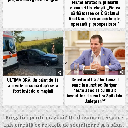
Nistor Bratosin, primarul
comunei Urechești: „Fie ca
sărbătoarea de Crăciun și
Anul Nou să vă aducă liniște,
speranță și prosperitate!”
Senatorul Cătălin Toma îl
ULTIMA ORĂ: Un băiat de 11
pune la punct pe Oprișan:
ani este în comă după ce a
”Este asociat cu un alt
fost lovit de o mașină
investitor din curtea Spitalului
Județean?”
Navigare
Pregătiri pentru război? Un document ce pare
în
fals circulă pe rețelele de socializare și a băgat