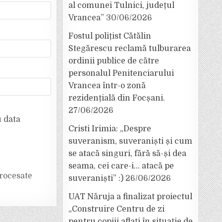
al comunei Tulnici, județul
Vrancea”
30/06/2026
Fostul polițist Cătălin
Stegărescu reclamă tulburarea
ordinii publice de către
personalul Penitenciarului
Vrancea într-o zonă
rezidențială din Focșani.
27/06/2026
u data
Cristi Irimia: „Despre
suveranism, suveraniști și cum
se atacă singuri, fără să-și dea
seama, cei care-i… atacă pe
rocesate
suveraniști” :)
26/06/2026
UAT Năruja a finalizat proiectul
„Construire Centru de zi
pentru copiii aflați în situație de