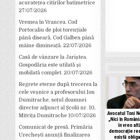
acuratețea citirilor batimetrice
27/07/2026
Vremea în Vrancea. Cod
Portocaliu de ploi torențiale
până diseară, Cod Galben până
mâine dimineață.
22/07/2026
Casă de vânzare la Jariștea.
Gospodăria este utilată și
mobilată complet.
20/07/2026
Regrete eterne după trecerea la
cele veșnice a profesorului Ion
Dumitrache, soțul doamnei
director adjunct al Școlii nr. 10,
Avocatul Toni N
Mitrița Dumitrache
10/07/2026
„Nici în România
în vreo alt
Comunicat de presă. Primăria
democrație rea
Urechești anunță finalizarea
există obliga