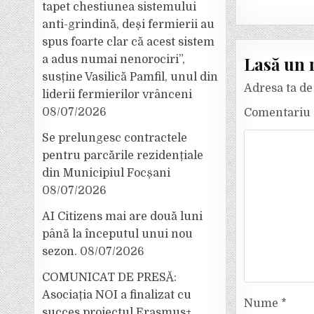
tapet chestiunea sistemului
anti-grindină, deși fermierii au
spus foarte clar că acest sistem
Lasă un 
a adus numai nenorociri”,
susține Vasilică Pamfil, unul din
Adresa ta de 
liderii fermierilor vrânceni
08/07/2026
Comentariu
Se prelungesc contractele
pentru parcările rezidențiale
din Municipiul Focșani
08/07/2026
AI Citizens mai are două luni
până la începutul unui nou
sezon.
08/07/2026
COMUNICAT DE PRESĂ:
Asociația NOI a finalizat cu
Nume
*
succes proiectul Erasmus+