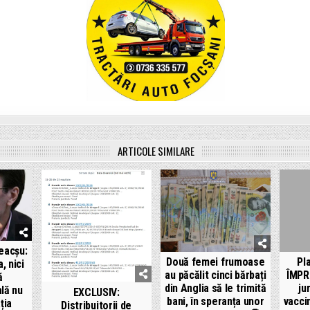
ARTICOLE SIMILARE
eacșu:
Două femei frumoase
Pl
, nici
au păcălit cinci bărbați
ÎMPR
ă
din Anglia să le trimită
ju
lă nu
EXCLUSIV:
bani, în speranța unor
vacci
ția
Distribuitorii de