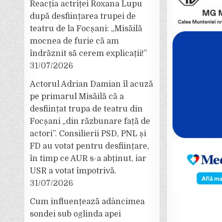
Reacția actriței Roxana Lupu
după desființarea trupei de
teatru de la Focșani: „Misăilă
mocnea de furie că am
îndrăznit să cerem explicații!”
31/07/2026
Actorul Adrian Damian îl acuză
pe primarul Misăilă că a
desființat trupa de teatru din
Focșani „din răzbunare față de
actori”. Consilierii PSD, PNL și
FD au votat pentru desființare,
în timp ce AUR s-a abținut, iar
USR a votat împotrivă.
31/07/2026
Cum influențează adâncimea
sondei sub oglinda apei