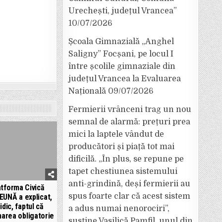
Urechești, județul Vrancea”
10/07/2026
Școala Gimnazială „Anghel
Saligny” Focșani, pe locul I
între școlile gimnaziale din
județul Vrancea la Evaluarea
Națională
09/07/2026
Fermierii vrânceni trag un nou
semnal de alarmă: prețuri prea
mici la laptele vândut de
producători și piață tot mai
dificilă. „În plus, se repune pe
tapet chestiunea sistemului
anti-grindină, deși fermierii au
atforma Civică
spus foarte clar că acest sistem
EUNĂ a explicat,
ridic, faptul că
a adus numai nenorociri”,
narea obligatorie
susține Vasilică Pamfil, unul din