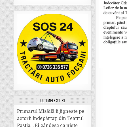
ULTIMELE ȘTIRI
Primarul Misăilă îi jignește pe
actorii îndepărtați din Teatrul
Pastia: „Ei gândesc ca niște