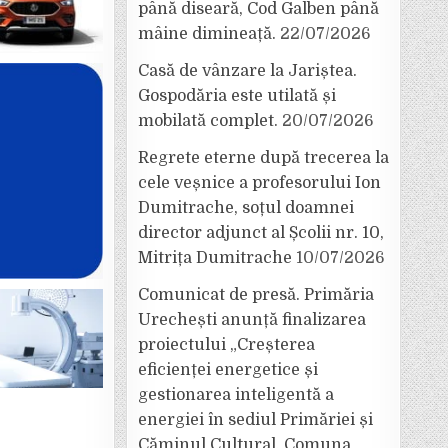
până diseară, Cod Galben până
mâine dimineață.
22/07/2026
Casă de vânzare la Jariștea.
Gospodăria este utilată și
mobilată complet.
20/07/2026
Regrete eterne după trecerea la
cele veșnice a profesorului Ion
Dumitrache, soțul doamnei
director adjunct al Școlii nr. 10,
Mitrița Dumitrache
10/07/2026
Comunicat de presă. Primăria
Urechești anunță finalizarea
proiectului „Creșterea
eficienței energetice și
gestionarea inteligentă a
energiei în sediul Primăriei și
Căminul Cultural, Comuna