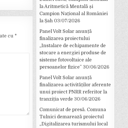
la Aritmetică Mentală și
Campion Național al României
la Șah
03/07/2026
Panel Volt Solar anunță
cate cu
*
finalizarea proiectului
„Instalare de echipamente de
stocare a energiei produse de
sisteme fotovoltaice ale
persoanelor fizice”
30/06/2026
Panel Volt Solar anunță
finalizarea activităților aferente
unui proiect PNRR referitor la
tranziția verde
30/06/2026
Comunicat de presă. Comuna
Tulnici demarează proiectul
„Digitalizarea turismului local