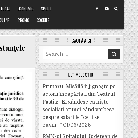
LOCAL
ECONOMIC
SPORT
CUTĂRI
PROMO
COOKIES
CAUTĂ AICI
nstanțele
Search
for:
ULTIMELE ȘTIRI
Primarul Misăilă îi jignește pe
actorii îndepărtați din Teatrul
Pastia: „Ei gândesc ca niște
socialiști atunci când vorbesc
despre salariile ”ce li se
cuvin”!”
01/08/2026
RMN-ul Spitalului Județean de