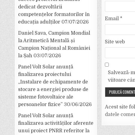
dedicat dezvoltării
competențelor formatorilor în
Email
*
educația adulților
07/07/2026
Daniel Sava, Campion Mondial
la Aritmetică Mentală și
Site web
Campion Național al României
la Șah
03/07/2026
Panel Volt Solar anunță
Salvează-mi
finalizarea proiectului
viitoare câ
„Instalare de echipamente de
stocare a energiei produse de
sisteme fotovoltaice ale
persoanelor fizice”
30/06/2026
Acest site f
datele comen
Panel Volt Solar anunță
finalizarea activităților aferente
unui proiect PNRR referitor la