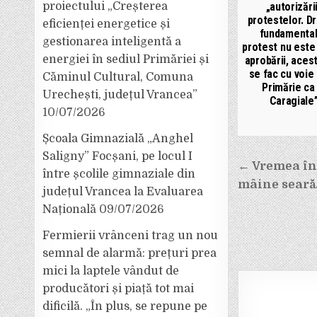
proiectului „Creșterea
„autorizări
protestelor. Dr
eficienței energetice și
fundamental
gestionarea inteligentă a
protest nu este
energiei în sediul Primăriei și
aprobării, aces
se fac cu voie 
Căminul Cultural, Comuna
Primărie ca 
Urechești, județul Vrancea”
Caragiale
10/07/2026
Școala Gimnazială „Anghel
Saligny” Focșani, pe locul I
Navigar
← Vremea în
între școlile gimnaziale din
mâine seară
în
județul Vrancea la Evaluarea
Națională
09/07/2026
articole
Fermierii vrânceni trag un nou
semnal de alarmă: prețuri prea
mici la laptele vândut de
producători și piață tot mai
dificilă. „În plus, se repune pe