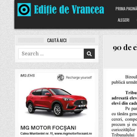
Skip
PRIMA PAGIN
to
content
ALEGERI
CAUTĂ AICI
90 de e
Search
for: