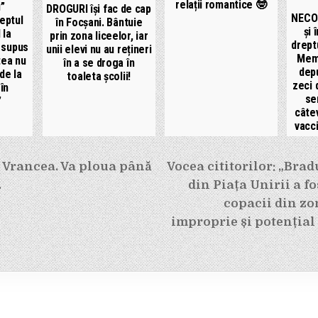
relații romantice 🤓
i”
DROGURI își fac de cap
NECO
eptul
în Focșani. Bântuie
și 
 la
prin zona liceelor, iar
drept
 supus
unii elevi nu au rețineri
Memo
tea nu
în a se droga în
depu
de la
toaleta școlii!
zeci 
în
se
”
câtev
vacci
e
 Vrancea. Va ploua până
Vocea cititorilor: „Brad
.
din Piața Unirii a f
copacii din zon
improprie și potențial