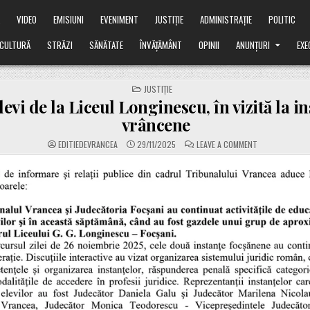
Ă
VIDEO
EMISIUNI
EVENIMENT
JUSTIȚIE
ADMINISTRAȚIE
POLITIC
CULTURĂ
STRĂZI
SĂNĂTATE
ÎNVĂȚĂMÂNT
OPINII
ANUNȚURI
EXE
POSTED
JUSTIȚIE
IN
levi de la Liceul Longinescu, în vizită la i
vrâncene
ON
EDITIEDEVRANCEA
29/11/2025
LEAVE A COMMENT
90
DE
ELEVI
DE
LA
LICEUL
LONGINESCU,
ÎN
VIZITĂ
LA
INSTANȚELE
VRÂNCENE