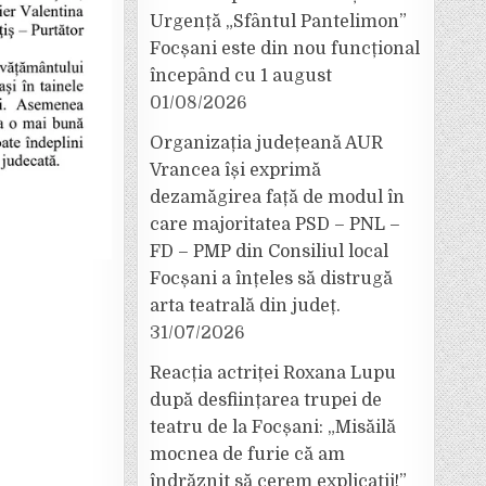
Urgență „Sfântul Pantelimon”
Focșani este din nou funcțional
începând cu 1 august
01/08/2026
Organizația județeană AUR
Vrancea își exprimă
dezamăgirea față de modul în
care majoritatea PSD – PNL –
FD – PMP din Consiliul local
Focșani a înțeles să distrugă
arta teatrală din județ.
31/07/2026
Reacția actriței Roxana Lupu
după desființarea trupei de
teatru de la Focșani: „Misăilă
mocnea de furie că am
îndrăznit să cerem explicații!”