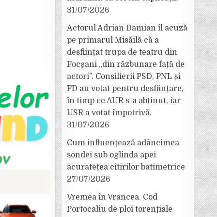
31/07/2026
Actorul Adrian Damian îl acuză
pe primarul Misăilă că a
desființat trupa de teatru din
Focșani „din răzbunare față de
actori”. Consilierii PSD, PNL și
FD au votat pentru desființare,
în timp ce AUR s-a abținut, iar
USR a votat împotrivă.
31/07/2026
Cum influențează adâncimea
sondei sub oglinda apei
acuratețea citirilor batimetrice
27/07/2026
Vremea în Vrancea. Cod
Portocaliu de ploi torențiale