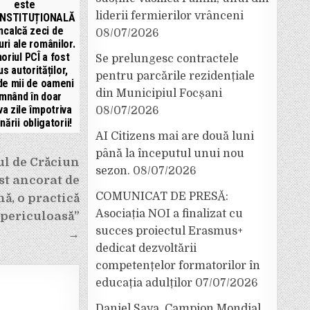
este
liderii fermierilor vrânceni
NSTITUȚIONALĂ
încalcă zeci de
08/07/2026
uri ale românilor.
riul PCÎ a fost
Se prelungesc contractele
s autorităților,
pentru parcările rezidențiale
de mii de oameni
din Municipiul Focșani
mnând în doar
a zile împotriva
08/07/2026
nării obligatorii!
AI Citizens mai are două luni
până la începutul unui nou
ul de Crăciun
sezon.
08/07/2026
ost ancorat de
COMUNICAT DE PRESĂ:
ă, o practică
Asociația NOI a finalizat cu
 periculoasă”
succes proiectul Erasmus+
→
dedicat dezvoltării
competențelor formatorilor în
educația adulților
07/07/2026
Daniel Sava, Campion Mondial