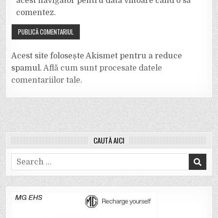
acest navigator pentru data viitoare când o să
comentez.
Acest site folosește Akismet pentru a reduce
spamul.
Află cum sunt procesate datele
comentariilor tale
.
CAUTĂ AICI
Search
for: