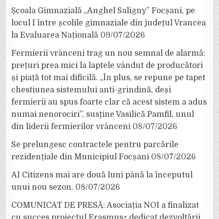
Școala Gimnazială „Anghel Saligny” Focșani, pe
locul I între școlile gimnaziale din județul Vrancea
la Evaluarea Națională
09/07/2026
Fermierii vrânceni trag un nou semnal de alarmă:
prețuri prea mici la laptele vândut de producători
și piață tot mai dificilă. „În plus, se repune pe tapet
chestiunea sistemului anti-grindină, deși
fermierii au spus foarte clar că acest sistem a adus
numai nenorociri”, susține Vasilică Pamfil, unul
din liderii fermierilor vrânceni
08/07/2026
Se prelungesc contractele pentru parcările
rezidențiale din Municipiul Focșani
08/07/2026
AI Citizens mai are două luni până la începutul
unui nou sezon.
08/07/2026
COMUNICAT DE PRESĂ: Asociația NOI a finalizat
cu succes proiectul Erasmus+ dedicat dezvoltării