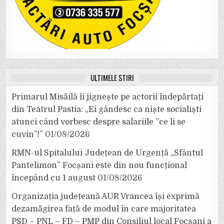
ULTIMELE ȘTIRI
Primarul Misăilă îi jignește pe actorii îndepărtați
din Teatrul Pastia: „Ei gândesc ca niște socialiști
atunci când vorbesc despre salariile ”ce li se
cuvin”!”
01/08/2026
RMN-ul Spitalului Județean de Urgență „Sfântul
Pantelimon” Focșani este din nou funcțional
începând cu 1 august
01/08/2026
Organizația județeană AUR Vrancea își exprimă
dezamăgirea față de modul în care majoritatea
PSD – PNL – FD – PMP din Consiliul local Focșani a