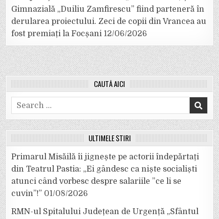
Gimnazială „Duiliu Zamfirescu” fiind parteneră în
derularea proiectului. Zeci de copii din Vrancea au
fost premiați la Focșani
12/06/2026
CAUTĂ AICI
Search
for:
ULTIMELE ȘTIRI
Primarul Misăilă îi jignește pe actorii îndepărtați
din Teatrul Pastia: „Ei gândesc ca niște socialiști
atunci când vorbesc despre salariile ”ce li se
cuvin”!”
01/08/2026
RMN-ul Spitalului Județean de Urgență „Sfântul