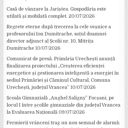
Casă de vânzare la Jariștea. Gospodăria este
utilată și mobilată complet.
20/07/2026
Regrete eterne după trecerea la cele veșnice a
profesorului Ion Dumitrache, soțul doamnei
director adjunct al Școlii nr. 10, Mitrița
Dumitrache
10/07/2026
Comunicat de presă. Primăria Urechești anunță
finalizarea proiectului „Creșterea eficienței
energetice și gestionarea inteligentă a energiei în
sediul Primăriei și Căminul Cultural, Comuna
Urechești, județul Vrancea”
10/07/2026
Școala Gimnazială „Anghel Saligny” Focșani, pe
locul I între școlile gimnaziale din județul Vrancea
la Evaluarea Națională
09/07/2026
Fermierii vrânceni trag un nou semnal de alarmă: