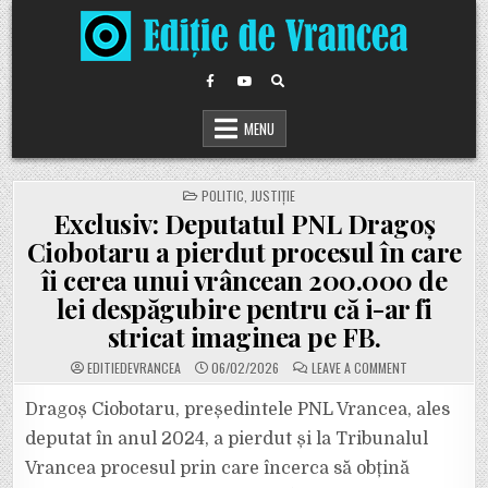
Skip
to
content
MENU
POSTED
POLITIC
,
JUSTIȚIE
IN
Exclusiv: Deputatul PNL Dragoș
Ciobotaru a pierdut procesul în care
îi cerea unui vrâncean 200.000 de
lei despăgubire pentru că i-ar fi
stricat imaginea pe FB.
ON
EDITIEDEVRANCEA
06/02/2026
LEAVE A COMMENT
EXCLUSIV:
DEPUTATUL
PNL
Dragoș Ciobotaru, președintele PNL Vrancea, ales
DRAGOȘ
CIOBOTARU
deputat în anul 2024, a pierdut și la Tribunalul
A
PIERDUT
Vrancea procesul prin care încerca să obțină
PROCESUL
ÎN