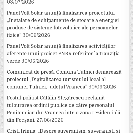
03/07/2026
Panel Volt Solar anunță finalizarea proiectului
„Instalare de echipamente de stocare a energiei
produse de sisteme fotovoltaice ale persoanelor
fizice”
30/06/2026
Panel Volt Solar anunță finalizarea activităților
aferente unui proiect PNRR referitor la tranziția
verde
30/06/2026
Comunicat de presă. Comuna Tulnici demarează
proiectul „Digitalizarea turismului local al
comunei Tulnici, județul Vrancea”
30/06/2026
Fostul polițist Cătălin Stegărescu reclamă
tulburarea ordinii publice de către personalul
Penitenciarului Vrancea într-o zonă rezidențială
din Focșani.
27/06/2026
Cristi Irimia: „Despre suveranism, suveraniști și