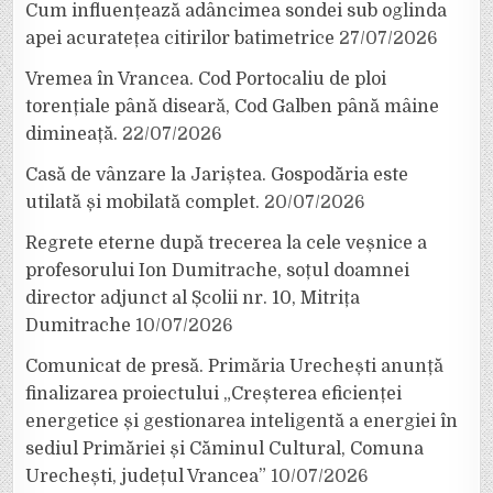
Cum influențează adâncimea sondei sub oglinda
apei acuratețea citirilor batimetrice
27/07/2026
Vremea în Vrancea. Cod Portocaliu de ploi
torențiale până diseară, Cod Galben până mâine
dimineață.
22/07/2026
Casă de vânzare la Jariștea. Gospodăria este
utilată și mobilată complet.
20/07/2026
Regrete eterne după trecerea la cele veșnice a
profesorului Ion Dumitrache, soțul doamnei
director adjunct al Școlii nr. 10, Mitrița
Dumitrache
10/07/2026
Comunicat de presă. Primăria Urechești anunță
finalizarea proiectului „Creșterea eficienței
energetice și gestionarea inteligentă a energiei în
sediul Primăriei și Căminul Cultural, Comuna
Urechești, județul Vrancea”
10/07/2026