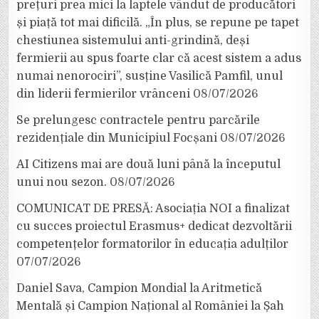
prețuri prea mici la laptele vândut de producători
și piață tot mai dificilă. „În plus, se repune pe tapet
chestiunea sistemului anti-grindină, deși
fermierii au spus foarte clar că acest sistem a adus
numai nenorociri”, susține Vasilică Pamfil, unul
din liderii fermierilor vrânceni
08/07/2026
Se prelungesc contractele pentru parcările
rezidențiale din Municipiul Focșani
08/07/2026
AI Citizens mai are două luni până la începutul
unui nou sezon.
08/07/2026
COMUNICAT DE PRESĂ: Asociația NOI a finalizat
cu succes proiectul Erasmus+ dedicat dezvoltării
competențelor formatorilor în educația adulților
07/07/2026
Daniel Sava, Campion Mondial la Aritmetică
Mentală și Campion Național al României la Șah