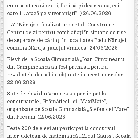
cum se atacă singuri, fără să-și dea seama, cei
care-i… atacă pe suveraniști” :)
26/06/2026
UAT Năruja a finalizat proiectul „Construire
Centru de zi pentru copiii aflați în situație de risc
de separare de părinți în localitatea Podu Nărujei,
comuna Năruja, județul Vrancea”
24/06/2026
Elevii de la Școala Gimnazială „Ioan Cîmpineanu”
din Câmpineanca au fost premiați pentru
rezultatele deosebite obținute în acest an școlar
22/06/2026
Sute de elevi din Vrancea au participat la
concursurile „Grămăticel” și „MaxiMate”,
organizate de Școala Gimnazială „Ștefan cel Mare”
din Focșani.
12/06/2026
Peste 200 de elevi au participat la concursul
interjudețean de matematică „Micul Gauss”, Școala