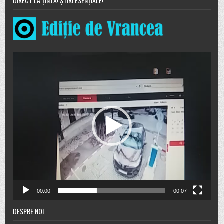
DIRECT LA ȚINTĂ! ȘTIRI ESENȚIALE!
Player
video
00:00
00:07
DESPRE NOI