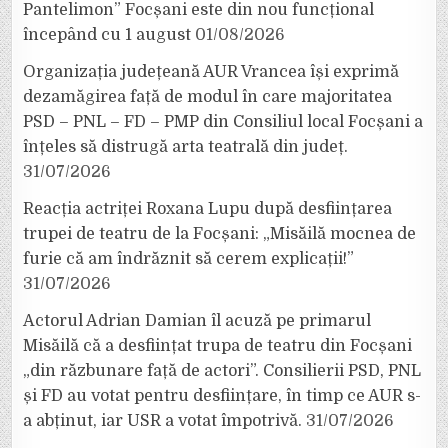
Pantelimon” Focșani este din nou funcțional
începând cu 1 august
01/08/2026
Organizația județeană AUR Vrancea își exprimă
dezamăgirea față de modul în care majoritatea
PSD – PNL – FD – PMP din Consiliul local Focșani a
înțeles să distrugă arta teatrală din județ.
31/07/2026
Reacția actriței Roxana Lupu după desființarea
trupei de teatru de la Focșani: „Misăilă mocnea de
furie că am îndrăznit să cerem explicații!”
31/07/2026
Actorul Adrian Damian îl acuză pe primarul
Misăilă că a desființat trupa de teatru din Focșani
„din răzbunare față de actori”. Consilierii PSD, PNL
și FD au votat pentru desființare, în timp ce AUR s-
a abținut, iar USR a votat împotrivă.
31/07/2026