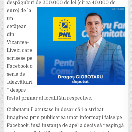
despăgubiri de 200.000 de lei (circa 40.000 de
CARE
ÎI
CEREA
euro)
de la
UNUI
VRÂNCEAN
un
200.000
DE
cetățean
LEI
DESPĂGUBIRE
din
PENTRU
CĂ
I-
Vizantea-
AR
FI
Livezi care
STRICAT
IMAGINEA
scrisese pe
PE
FB.
Facebook o
serie de
„dezvăluiri
” despre
fostul primar al localității respective.
Ciobotaru îl acuzase în dosar că i-a stricat
imaginea prin publicarea unor informații false pe
Facebook, însă instanța de apel a decis să respingă