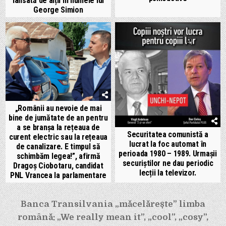
lansată de alții în numele lui
George Simion
„Românii au nevoie de mai
bine de jumătate de an pentru
a se branșa la rețeaua de
Securitatea comunistă a
curent electric sau la rețeaua
lucrat la foc automat în
de canalizare. E timpul să
perioada 1980 – 1989. Urmașii
schimbăm legea!”, afirmă
securiștilor ne dau periodic
Dragoș Ciobotaru, candidat
lecții la televizor.
PNL Vrancea la parlamentare
Navigare
Banca Transilvania „măcelărește” limba
în
română: „We really mean it”, „cool”, „cosy”,