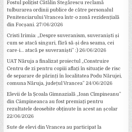
Fostul polițist Cătălin Stegărescu reclamă
tulburarea ordinii publice de către personalul
Penitenciarului Vrancea într-o zonă rezidențială
din Focșani.
27/06/2026
Cristi Irimia: „Despre suveranism, suveraniști și
cum se atacă singuri, fără să-și dea seama, cei
care-i… atacă pe suveraniști” :)
26/06/2026
UAT Năruja a finalizat proiectul „Construire
Centru de zi pentru copiii aflați în situație de risc
de separare de părinți în localitatea Podu Nărujei,
comuna Năruja, județul Vrancea”
24/06/2026
Elevii de la Școala Gimnazială „Ioan Cîmpineanu”
din Câmpineanca au fost premiați pentru
rezultatele deosebite obținute în acest an școlar
22/06/2026
Sute de elevi din Vrancea au participat la