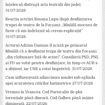
înțeles să distrugă arta teatrală din județ.
31/07/2026
Reacția actriței Roxana Lupu după desființarea
trupei de teatru de la Focșani: „Misăilă mocnea de
furie că am îndrăznit să cerem explicații!”
31/07/2026
Actorul Adrian Damian îl acuză pe primarul
Misăilă că a desființat trupa de teatru din Focșani
„din răzbunare față de actori”. Consilierii PSD, PNL
și FD au votat pentru desființare, în timp ce AUR s-
a abținut, iar USR a votat împotrivă.
31/07/2026
Cum influențează adâncimea sondei sub oglinda
apei acuratețea citirilor batimetrice
27/07/2026
Vremea în Vrancea. Cod Portocaliu de ploi
torențiale până diseară, Cod Galben până mâine
dimineață.
22/07/2026