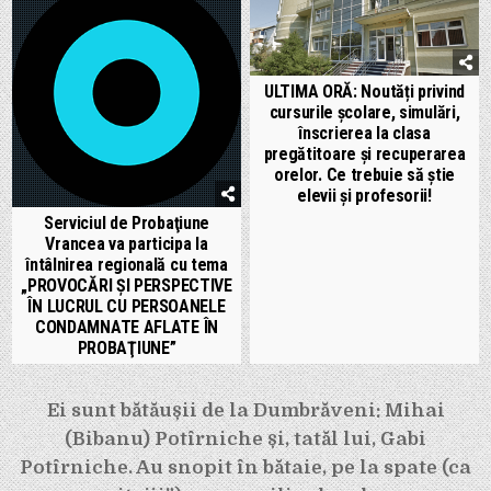
ULTIMA ORĂ: Noutăți privind
cursurile școlare, simulări,
înscrierea la clasa
pregătitoare și recuperarea
orelor. Ce trebuie să știe
elevii și profesorii!
Serviciul de Probaţiune
Vrancea va participa la
întâlnirea regională cu tema
„PROVOCĂRI ŞI PERSPECTIVE
ÎN LUCRUL CU PERSOANELE
CONDAMNATE AFLATE ÎN
PROBAŢIUNE”
Navigare
Ei sunt bătăușii de la Dumbrăveni: Mihai
în
(Bibanu) Potîrniche și, tatăl lui, Gabi
articole
Potîrniche. Au snopit în bătaie, pe la spate (ca