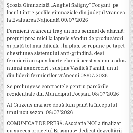
Școala Gimnazială „Anghel Saligny” Focșani, pe
locul I între școlile gimnaziale din județul Vrancea
la Evaluarea Națională
09/07/2026
Fermierii vrânceni trag un nou semnal de alarmă:
prețuri prea mici la laptele vândut de producători
și piață tot mai dificilă. „În plus, se repune pe tapet
chestiunea sistemului anti-grindină, deși
fermierii au spus foarte clar că acest sistem a adus
numai nenorociri”, susține Vasilică Pamfil, unul
din liderii fermierilor vrânceni
08/07/2026
Se prelungesc contractele pentru parcările
rezidențiale din Municipiul Focșani
08/07/2026
AI Citizens mai are două luni până la începutul
unui nou sezon.
08/07/2026
COMUNICAT DE PRESĂ: Asociația NOI a finalizat
cu succes proiectul Erasmus+ dedicat dezvoltării