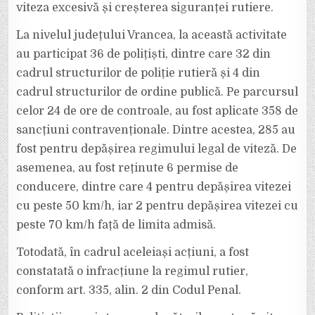
FĂRĂ
viteza excesivă și creșterea siguranței rutiere.
PERMIS.
La nivelul județului Vrancea, la această activitate
au participat 36 de polițiști, dintre care 32 din
cadrul structurilor de poliție rutieră și 4 din
cadrul structurilor de ordine publică. Pe parcursul
celor 24 de ore de controale, au fost aplicate 358 de
sancțiuni contravenționale. Dintre acestea, 285 au
fost pentru depășirea regimului legal de viteză. De
asemenea, au fost reținute 6 permise de
conducere, dintre care 4 pentru depășirea vitezei
cu peste 50 km/h, iar 2 pentru depășirea vitezei cu
peste 70 km/h față de limita admisă.
Totodată, în cadrul aceleiași acțiuni, a fost
constatată o infracțiune la regimul rutier,
conform art. 335, alin. 2 din Codul Penal.