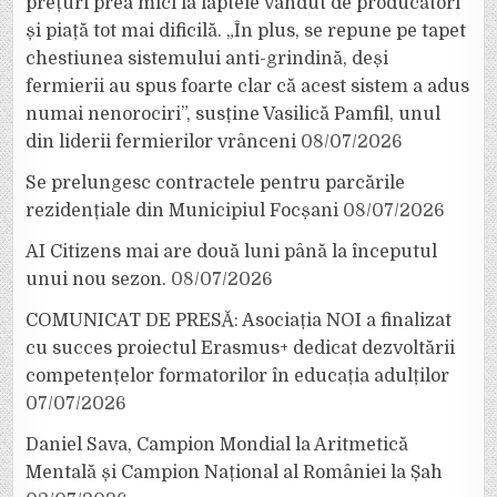
prețuri prea mici la laptele vândut de producători
și piață tot mai dificilă. „În plus, se repune pe tapet
chestiunea sistemului anti-grindină, deși
fermierii au spus foarte clar că acest sistem a adus
numai nenorociri”, susține Vasilică Pamfil, unul
din liderii fermierilor vrânceni
08/07/2026
Se prelungesc contractele pentru parcările
rezidențiale din Municipiul Focșani
08/07/2026
AI Citizens mai are două luni până la începutul
unui nou sezon.
08/07/2026
COMUNICAT DE PRESĂ: Asociația NOI a finalizat
cu succes proiectul Erasmus+ dedicat dezvoltării
competențelor formatorilor în educația adulților
07/07/2026
Daniel Sava, Campion Mondial la Aritmetică
Mentală și Campion Național al României la Șah