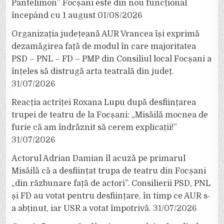
Pantelimon” Focșani este din nou funcțional
începând cu 1 august
01/08/2026
Organizația județeană AUR Vrancea își exprimă
dezamăgirea față de modul în care majoritatea
PSD – PNL – FD – PMP din Consiliul local Focșani a
înțeles să distrugă arta teatrală din județ.
31/07/2026
Reacția actriței Roxana Lupu după desființarea
trupei de teatru de la Focșani: „Misăilă mocnea de
furie că am îndrăznit să cerem explicații!”
31/07/2026
Actorul Adrian Damian îl acuză pe primarul
Misăilă că a desființat trupa de teatru din Focșani
„din răzbunare față de actori”. Consilierii PSD, PNL
și FD au votat pentru desființare, în timp ce AUR s-
a abținut, iar USR a votat împotrivă.
31/07/2026