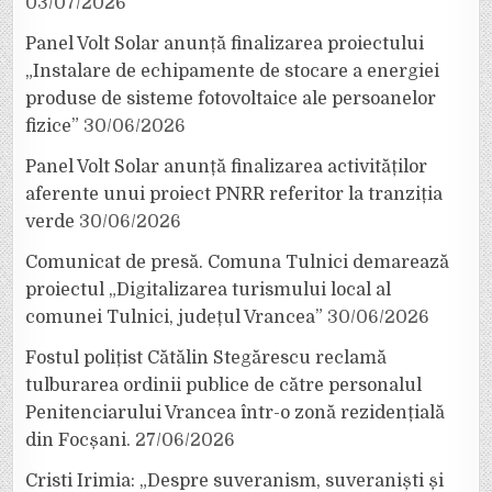
03/07/2026
Panel Volt Solar anunță finalizarea proiectului
„Instalare de echipamente de stocare a energiei
produse de sisteme fotovoltaice ale persoanelor
fizice”
30/06/2026
Panel Volt Solar anunță finalizarea activităților
aferente unui proiect PNRR referitor la tranziția
verde
30/06/2026
Comunicat de presă. Comuna Tulnici demarează
proiectul „Digitalizarea turismului local al
comunei Tulnici, județul Vrancea”
30/06/2026
Fostul polițist Cătălin Stegărescu reclamă
tulburarea ordinii publice de către personalul
Penitenciarului Vrancea într-o zonă rezidențială
din Focșani.
27/06/2026
Cristi Irimia: „Despre suveranism, suveraniști și