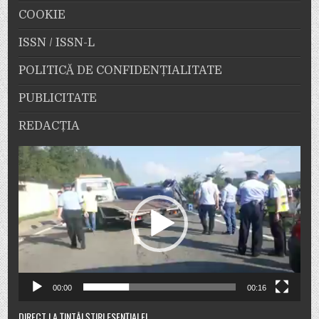
COOKIE
ISSN / ISSN-L
POLITICĂ DE CONFIDENȚIALITATE
PUBLICITATE
REDACȚIA
Player
video
00:00
00:16
DIRECT LA ȚINTĂ! ȘTIRI ESENȚIALE!