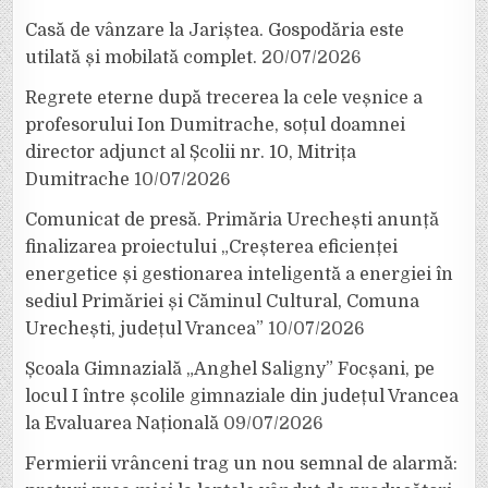
Casă de vânzare la Jariștea. Gospodăria este
utilată și mobilată complet.
20/07/2026
Regrete eterne după trecerea la cele veșnice a
profesorului Ion Dumitrache, soțul doamnei
director adjunct al Școlii nr. 10, Mitrița
Dumitrache
10/07/2026
Comunicat de presă. Primăria Urechești anunță
finalizarea proiectului „Creșterea eficienței
energetice și gestionarea inteligentă a energiei în
sediul Primăriei și Căminul Cultural, Comuna
Urechești, județul Vrancea”
10/07/2026
Școala Gimnazială „Anghel Saligny” Focșani, pe
locul I între școlile gimnaziale din județul Vrancea
la Evaluarea Națională
09/07/2026
Fermierii vrânceni trag un nou semnal de alarmă: