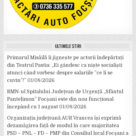
ULTIMELE ȘTIRI
Primarul Misăilă îi jignește pe actorii îndepărtați
din Teatrul Pastia: „Ei gândesc ca niște socialiști
atunci când vorbesc despre salariile ”ce li se
cuvin”!”
01/08/2026
RMN-ul Spitalului Județean de Urgență „Sfântul
Pantelimon” Focșani este din nou funcțional
începând cu 1 august
01/08/2026
Organizația județeană AUR Vrancea își exprimă
dezamăgirea față de modul în care majoritatea
PSD – PNL – FD – PMP din Consiliul local Focșani a