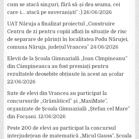
cum se atacă singuri, fără să-și dea seama, cei
care-i… atacă pe suveraniști” :)
26/06/2026
UAT Năruja a finalizat proiectul „Construire
Centru de zi pentru copiii aflați în situație de risc
de separare de părinți în localitatea Podu Nărujei,
comuna Năruja, județul Vrancea”
24/06/2026
Elevii de la Școala Gimnazială „Ioan Cîmpineanu”
din Câmpineanca au fost premiați pentru
rezultatele deosebite obținute în acest an școlar
22/06/2026
Sute de elevi din Vrancea au participat la
concursurile „Grămăticel” și „MaxiMate”,
organizate de Școala Gimnazială „Ștefan cel Mare”
din Focșani.
12/06/2026
Peste 200 de elevi au participat la concursul
interjudețean de matematică „Micul Gauss”, Școala