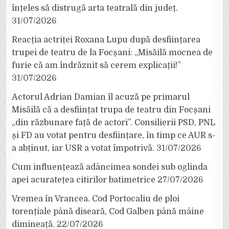
înțeles să distrugă arta teatrală din județ.
31/07/2026
Reacția actriței Roxana Lupu după desființarea
trupei de teatru de la Focșani: „Misăilă mocnea de
furie că am îndrăznit să cerem explicații!”
31/07/2026
Actorul Adrian Damian îl acuză pe primarul
Misăilă că a desființat trupa de teatru din Focșani
„din răzbunare față de actori”. Consilierii PSD, PNL
și FD au votat pentru desființare, în timp ce AUR s-
a abținut, iar USR a votat împotrivă.
31/07/2026
Cum influențează adâncimea sondei sub oglinda
apei acuratețea citirilor batimetrice
27/07/2026
Vremea în Vrancea. Cod Portocaliu de ploi
torențiale până diseară, Cod Galben până mâine
dimineață.
22/07/2026