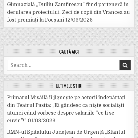
Gimnazială „Duiliu Zamfirescu” fiind parteneră în
derularea proiectului. Zeci de copii din Vrancea au
fost premiați la Focșani
12/06/2026
CAUTĂ AICI
Search
for:
ULTIMELE ȘTIRI
Primarul Misăilă îi jignește pe actorii îndepărtați
din Teatrul Pastia: „Ei gândesc ca niște socialiști
atunci când vorbesc despre salariile ”ce li se
cuvin”!”
01/08/2026
RMN-ul Spitalului Județean de Urgență „Sfântul