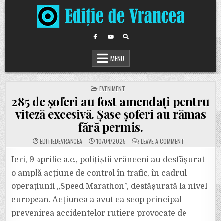
Skip
to
content
MENU
POSTED
EVENIMENT
IN
285 de șoferi au fost amendați pentru
viteză excesivă. Șase șoferi au rămas
fără permis.
ON
EDITIEDEVRANCEA
10/04/2025
LEAVE A COMMENT
285
DE
ȘOFERI
Ieri, 9 aprilie a.c., polițiștii vrânceni au desfășurat
AU
FOST
o amplă acțiune de control în trafic, în cadrul
AMENDAȚI
PENTRU
operațiunii „Speed Marathon”, desfășurată la nivel
VITEZĂ
EXCESIVĂ.
european. Acțiunea a avut ca scop principal
ȘASE
ȘOFERI
AU
prevenirea accidentelor rutiere provocate de
RĂMAS