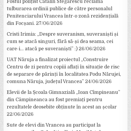
Fostul polițist Cătălin Stegărescu reclamă
tulburarea ordinii publice de către personalul
Penitenciarului Vrancea într-o zonă rezidențială
din Focșani.
27/06/2026
Cristi Irimia: „Despre suveranism, suveraniști și
cum se atacă singuri, fără să-și dea seama, cei
care-i… atacă pe suveraniști” :)
26/06/2026
UAT Năruja a finalizat proiectul „Construire
Centru de zi pentru copiii aflați în situație de risc
de separare de părinți în localitatea Podu Nărujei,
comuna Năruja, județul Vrancea”
24/06/2026
Elevii de la Școala Gimnazială „Ioan Cîmpineanu”
din Câmpineanca au fost premiați pentru
rezultatele deosebite obținute în acest an școlar
22/06/2026
Sute de elevi din Vrancea au participat la