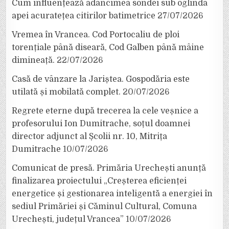
Cum influențează adâncimea sondei sub oglinda
apei acuratețea citirilor batimetrice
27/07/2026
Vremea în Vrancea. Cod Portocaliu de ploi
torențiale până diseară, Cod Galben până mâine
dimineață.
22/07/2026
Casă de vânzare la Jariștea. Gospodăria este
utilată și mobilată complet.
20/07/2026
Regrete eterne după trecerea la cele veșnice a
profesorului Ion Dumitrache, soțul doamnei
director adjunct al Școlii nr. 10, Mitrița
Dumitrache
10/07/2026
Comunicat de presă. Primăria Urechești anunță
finalizarea proiectului „Creșterea eficienței
energetice și gestionarea inteligentă a energiei în
sediul Primăriei și Căminul Cultural, Comuna
Urechești, județul Vrancea”
10/07/2026