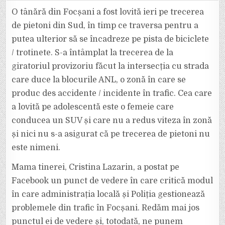
MAMEI
ADOLESCENTEI
O tânără din Focșani a fost lovită ieri pe trecerea
CARE
A
de pietoni din Sud, în timp ce traversa pentru a
FOST
LOVITĂ
putea ulterior să se încadreze pe pista de biciclete
IERI
PE
/ trotinete. S-a întâmplat la trecerea de la
TRECEREA
DE
PIETONI
giratoriul provizoriu făcut la intersecția cu strada
DIN
SUD,
care duce la blocurile ANL, o zonă în care se
ÎN
ZONA
produc des accidente / incidente în trafic. Cea care
ANL
a lovită pe adolescentă este o femeie care
conducea un SUV și care nu a redus viteza în zonă
și nici nu s-a asigurat că pe trecerea de pietoni nu
este nimeni.
Mama tinerei, Cristina Lazarin, a postat pe
Facebook un punct de vedere în care critică modul
în care administrația locală și Poliția gestionează
problemele din trafic în Focșani. Redăm mai jos
punctul ei de vedere și, totodată, ne punem