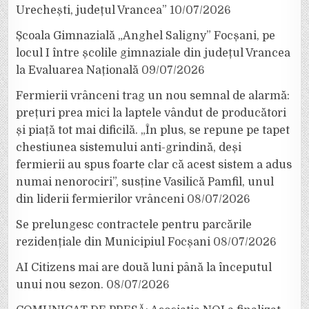
Urechești, județul Vrancea”
10/07/2026
Școala Gimnazială „Anghel Saligny” Focșani, pe
locul I între școlile gimnaziale din județul Vrancea
la Evaluarea Națională
09/07/2026
Fermierii vrânceni trag un nou semnal de alarmă:
prețuri prea mici la laptele vândut de producători
și piață tot mai dificilă. „În plus, se repune pe tapet
chestiunea sistemului anti-grindină, deși
fermierii au spus foarte clar că acest sistem a adus
numai nenorociri”, susține Vasilică Pamfil, unul
din liderii fermierilor vrânceni
08/07/2026
Se prelungesc contractele pentru parcările
rezidențiale din Municipiul Focșani
08/07/2026
AI Citizens mai are două luni până la începutul
unui nou sezon.
08/07/2026