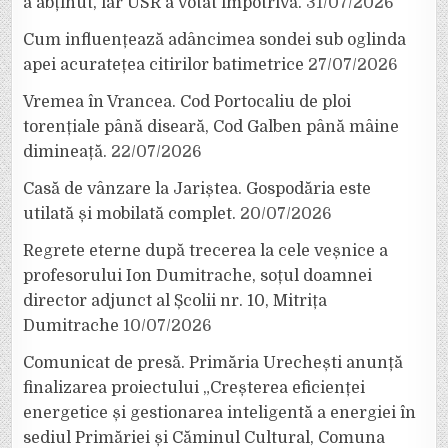
a abținut, iar USR a votat împotrivă.
31/07/2026
Cum influențează adâncimea sondei sub oglinda
apei acuratețea citirilor batimetrice
27/07/2026
Vremea în Vrancea. Cod Portocaliu de ploi
torențiale până diseară, Cod Galben până mâine
dimineață.
22/07/2026
Casă de vânzare la Jariștea. Gospodăria este
utilată și mobilată complet.
20/07/2026
Regrete eterne după trecerea la cele veșnice a
profesorului Ion Dumitrache, soțul doamnei
director adjunct al Școlii nr. 10, Mitrița
Dumitrache
10/07/2026
Comunicat de presă. Primăria Urechești anunță
finalizarea proiectului „Creșterea eficienței
energetice și gestionarea inteligentă a energiei în
sediul Primăriei și Căminul Cultural, Comuna