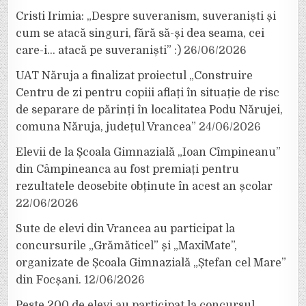
Cristi Irimia: „Despre suveranism, suveraniști și
cum se atacă singuri, fără să-și dea seama, cei
care-i… atacă pe suveraniști” :)
26/06/2026
UAT Năruja a finalizat proiectul „Construire
Centru de zi pentru copiii aflați în situație de risc
de separare de părinți în localitatea Podu Nărujei,
comuna Năruja, județul Vrancea”
24/06/2026
Elevii de la Școala Gimnazială „Ioan Cîmpineanu”
din Câmpineanca au fost premiați pentru
rezultatele deosebite obținute în acest an școlar
22/06/2026
Sute de elevi din Vrancea au participat la
concursurile „Grămăticel” și „MaxiMate”,
organizate de Școala Gimnazială „Ștefan cel Mare”
din Focșani.
12/06/2026
Peste 200 de elevi au participat la concursul