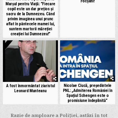
Focșani!
Marșul pentru Viață: ”Fiecare
copil este un dar prețios și
sacru de la Dumnezeu. Când
privim imaginea unui prunc
aflat în pântecele mamei lui,
suntem martorii măreției
creației lui Dumnezeu!”
Nicolae Ciucă, președintele
A fost înmormântat ziaristul
PNL: „Admiterea României în
Leonard Munteanu
Spațiul Schengen este o
promisiune îndeplinită”
Navigare
Razie de amploare a Poliției, astăzi în tot