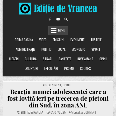
Skip
to
content
MENU
PRIMA PAGINĂ
VIDEO
EMISIUNI
EVENIMENT
JUSTIȚIE
ADMINISTRAȚIE
POLITIC
LOCAL
ECONOMIC
SPORT
ALEGERI
CULTURĂ
STRĂZI
SĂNĂTATE
ÎNVĂȚĂMÂNT
OPINII
ANUNȚURI
EXECUTĂRI
PROMO
COOKIES
POSTED
EVENIMENT
,
OPINII
IN
Reacția mamei adolescentei care a
fost lovită ieri pe trecerea de pietoni
din Sud, în zona ANL
ON
EDITIEDEVRANCEA
01/07/2025
LEAVE A COMMENT
REACȚIA