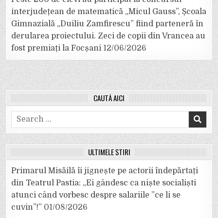
interjudețean de matematică „Micul Gauss”, Școala
Gimnazială „Duiliu Zamfirescu” fiind parteneră în
derularea proiectului. Zeci de copii din Vrancea au
fost premiați la Focșani
12/06/2026
CAUTĂ AICI
Search
for:
ULTIMELE ȘTIRI
Primarul Misăilă îi jignește pe actorii îndepărtați
din Teatrul Pastia: „Ei gândesc ca niște socialiști
atunci când vorbesc despre salariile ”ce li se
cuvin”!”
01/08/2026