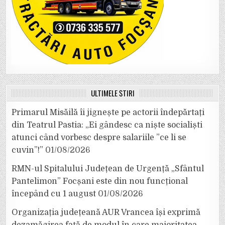
ULTIMELE ȘTIRI
Primarul Misăilă îi jignește pe actorii îndepărtați
din Teatrul Pastia: „Ei gândesc ca niște socialiști
atunci când vorbesc despre salariile ”ce li se
cuvin”!”
01/08/2026
RMN-ul Spitalului Județean de Urgență „Sfântul
Pantelimon” Focșani este din nou funcțional
începând cu 1 august
01/08/2026
Organizația județeană AUR Vrancea își exprimă
dezamăgirea față de modul în care majoritatea