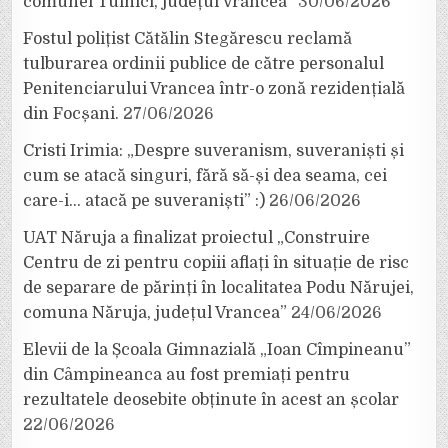
comunei Tulnici, județul Vrancea”
30/06/2026
Fostul polițist Cătălin Stegărescu reclamă
tulburarea ordinii publice de către personalul
Penitenciarului Vrancea într-o zonă rezidențială
din Focșani.
27/06/2026
Cristi Irimia: „Despre suveranism, suveraniști și
cum se atacă singuri, fără să-și dea seama, cei
care-i… atacă pe suveraniști” :)
26/06/2026
UAT Năruja a finalizat proiectul „Construire
Centru de zi pentru copiii aflați în situație de risc
de separare de părinți în localitatea Podu Nărujei,
comuna Năruja, județul Vrancea”
24/06/2026
Elevii de la Școala Gimnazială „Ioan Cîmpineanu”
din Câmpineanca au fost premiați pentru
rezultatele deosebite obținute în acest an școlar
22/06/2026