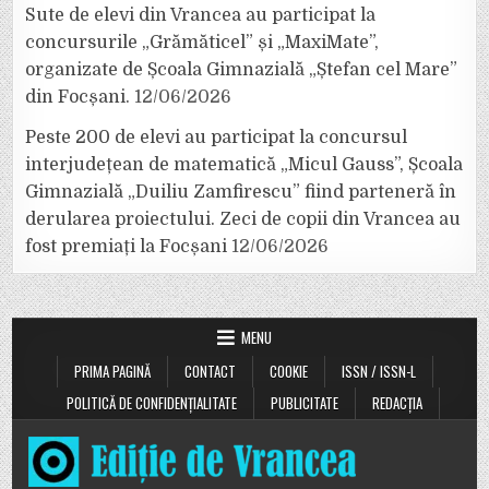
Sute de elevi din Vrancea au participat la
concursurile „Grămăticel” și „MaxiMate”,
organizate de Școala Gimnazială „Ștefan cel Mare”
din Focșani.
12/06/2026
Peste 200 de elevi au participat la concursul
interjudețean de matematică „Micul Gauss”, Școala
Gimnazială „Duiliu Zamfirescu” fiind parteneră în
derularea proiectului. Zeci de copii din Vrancea au
fost premiați la Focșani
12/06/2026
MENU
PRIMA PAGINĂ
CONTACT
COOKIE
ISSN / ISSN-L
POLITICĂ DE CONFIDENȚIALITATE
PUBLICITATE
REDACȚIA