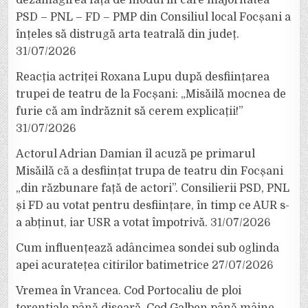
PSD – PNL – FD – PMP din Consiliul local Focșani a
înțeles să distrugă arta teatrală din județ.
31/07/2026
Reacția actriței Roxana Lupu după desființarea
trupei de teatru de la Focșani: „Misăilă mocnea de
furie că am îndrăznit să cerem explicații!”
31/07/2026
Actorul Adrian Damian îl acuză pe primarul
Misăilă că a desființat trupa de teatru din Focșani
„din răzbunare față de actori”. Consilierii PSD, PNL
și FD au votat pentru desființare, în timp ce AUR s-
a abținut, iar USR a votat împotrivă.
31/07/2026
Cum influențează adâncimea sondei sub oglinda
apei acuratețea citirilor batimetrice
27/07/2026
Vremea în Vrancea. Cod Portocaliu de ploi
torențiale până diseară, Cod Galben până mâine