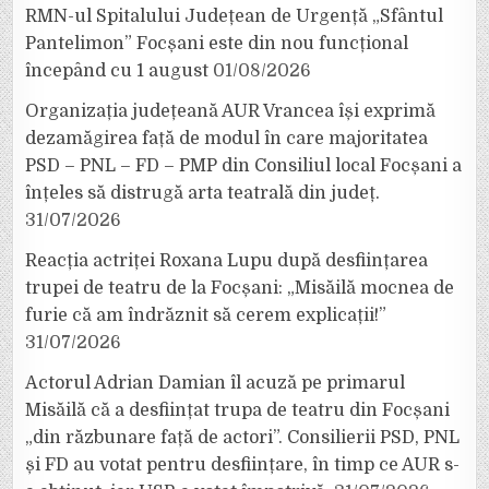
RMN-ul Spitalului Județean de Urgență „Sfântul
Pantelimon” Focșani este din nou funcțional
începând cu 1 august
01/08/2026
Organizația județeană AUR Vrancea își exprimă
dezamăgirea față de modul în care majoritatea
PSD – PNL – FD – PMP din Consiliul local Focșani a
înțeles să distrugă arta teatrală din județ.
31/07/2026
Reacția actriței Roxana Lupu după desființarea
trupei de teatru de la Focșani: „Misăilă mocnea de
furie că am îndrăznit să cerem explicații!”
31/07/2026
Actorul Adrian Damian îl acuză pe primarul
Misăilă că a desființat trupa de teatru din Focșani
„din răzbunare față de actori”. Consilierii PSD, PNL
și FD au votat pentru desființare, în timp ce AUR s-