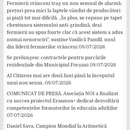
Fermierii vrânceni trag un nou semnal de alarmă:
prețuri prea mici la laptele vândut de producători
și piață tot mai dificilă. „În plus, se repune pe tapet
chestiunea sistemului anti-grindină, deși
fermierii au spus foarte clar că acest sistem a adus
numai nenorociri”, susține Vasilică Pamfil, unul
din liderii fermierilor vrânceni
08/07/2026
Se prelungesc contractele pentru parcările
rezidențiale din Municipiul Focșani
08/07/2026
AI Citizens mai are două luni până la începutul
unui nou sezon.
08/07/2026
COMUNICAT DE PRESĂ: Asociația NOI a finalizat
cu succes proiectul Erasmus+ dedicat dezvoltării
competențelor formatorilor în educația adulților
07/07/2026
Daniel Sava, Campion Mondial la Aritmetică