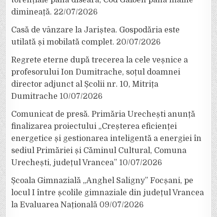
dimineață.
22/07/2026
Casă de vânzare la Jariștea. Gospodăria este
utilată și mobilată complet.
20/07/2026
Regrete eterne după trecerea la cele veșnice a
profesorului Ion Dumitrache, soțul doamnei
director adjunct al Școlii nr. 10, Mitrița
Dumitrache
10/07/2026
Comunicat de presă. Primăria Urechești anunță
finalizarea proiectului „Creșterea eficienței
energetice și gestionarea inteligentă a energiei în
sediul Primăriei și Căminul Cultural, Comuna
Urechești, județul Vrancea”
10/07/2026
Școala Gimnazială „Anghel Saligny” Focșani, pe
locul I între școlile gimnaziale din județul Vrancea
la Evaluarea Națională
09/07/2026