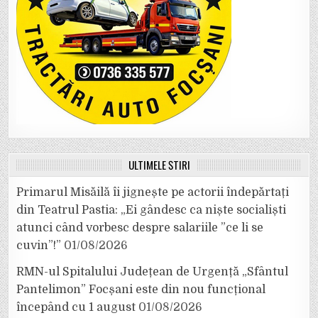
ULTIMELE ȘTIRI
Primarul Misăilă îi jignește pe actorii îndepărtați
din Teatrul Pastia: „Ei gândesc ca niște socialiști
atunci când vorbesc despre salariile ”ce li se
cuvin”!”
01/08/2026
RMN-ul Spitalului Județean de Urgență „Sfântul
Pantelimon” Focșani este din nou funcțional
începând cu 1 august
01/08/2026