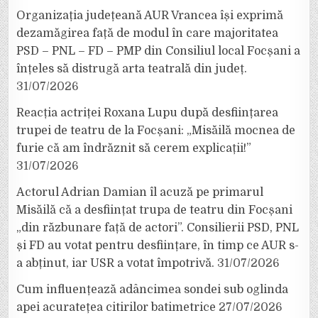
Organizația județeană AUR Vrancea își exprimă
dezamăgirea față de modul în care majoritatea
PSD – PNL – FD – PMP din Consiliul local Focșani a
înțeles să distrugă arta teatrală din județ.
31/07/2026
Reacția actriței Roxana Lupu după desființarea
trupei de teatru de la Focșani: „Misăilă mocnea de
furie că am îndrăznit să cerem explicații!”
31/07/2026
Actorul Adrian Damian îl acuză pe primarul
Misăilă că a desființat trupa de teatru din Focșani
„din răzbunare față de actori”. Consilierii PSD, PNL
și FD au votat pentru desființare, în timp ce AUR s-
a abținut, iar USR a votat împotrivă.
31/07/2026
Cum influențează adâncimea sondei sub oglinda
apei acuratețea citirilor batimetrice
27/07/2026