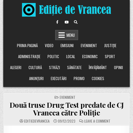
Skip
to
content
MENU
PRIMA PAGINĂ
VIDEO
EMISIUNI
EVENIMENT
JUSTIȚIE
ADMINISTRAȚIE
POLITIC
LOCAL
ECONOMIC
SPORT
ALEGERI
CULTURĂ
STRĂZI
SĂNĂTATE
ÎNVĂȚĂMÂNT
OPINII
ANUNȚURI
EXECUTĂRI
PROMO
COOKIES
POSTED
EVENIMENT
IN
Două truse Drug Test predate de CJ
Vrancea către Poliție
ON
EDITIEDEVRANCEA
09/12/2023
LEAVE A COMMENT
DOUĂ
TRUSE
DRUG