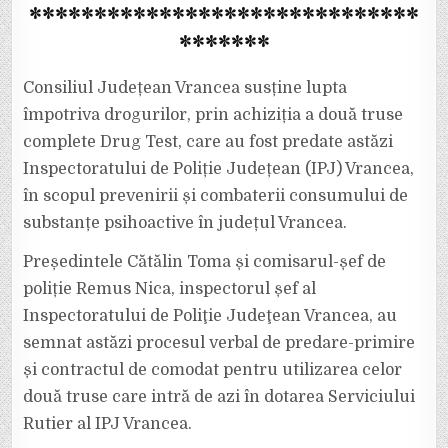
******************************
TEST
PREDATE
DE
*******
CJ
VRANCEA
CĂTRE
POLIȚIE
Consiliul Județean Vrancea susține lupta
împotriva drogurilor, prin achiziția a două truse
complete Drug Test, care au fost predate astăzi
Inspectoratului de Poliție Județean (IPJ) Vrancea,
în scopul prevenirii și combaterii consumului de
substanțe psihoactive în județul Vrancea.
Președintele Cătălin Toma și comisarul-șef de
poliție Remus Nica, inspectorul șef al
Inspectoratului de Poliţie Judeţean Vrancea, au
semnat astăzi procesul verbal de predare-primire
și contractul de comodat pentru utilizarea celor
două truse care intră de azi în dotarea Serviciului
Rutier al IPJ Vrancea.