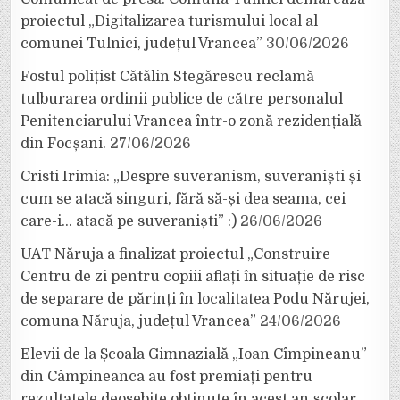
proiectul „Digitalizarea turismului local al
comunei Tulnici, județul Vrancea”
30/06/2026
Fostul polițist Cătălin Stegărescu reclamă
tulburarea ordinii publice de către personalul
Penitenciarului Vrancea într-o zonă rezidențială
din Focșani.
27/06/2026
Cristi Irimia: „Despre suveranism, suveraniști și
cum se atacă singuri, fără să-și dea seama, cei
care-i… atacă pe suveraniști” :)
26/06/2026
UAT Năruja a finalizat proiectul „Construire
Centru de zi pentru copiii aflați în situație de risc
de separare de părinți în localitatea Podu Nărujei,
comuna Năruja, județul Vrancea”
24/06/2026
Elevii de la Școala Gimnazială „Ioan Cîmpineanu”
din Câmpineanca au fost premiați pentru
rezultatele deosebite obținute în acest an școlar