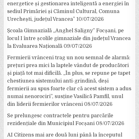
energetice și gestionarea inteligentă a energiei în
sediul Primăriei și Căminul Cultural, Comuna
Urechești, județul Vrancea”
10/07/2026
Școala Gimnazială „Anghel Saligny” Focșani, pe
locul I între școlile gimnaziale din județul Vrancea
la Evaluarea Națională
09/07/2026
Fermierii vrânceni trag un nou semnal de alarmă:
prețuri prea mici la laptele vândut de producători
și piață tot mai dificilă. „În plus, se repune pe tapet
chestiunea sistemului anti-grindină, deși
fermierii au spus foarte clar că acest sistem a adus
numai nenorociri”, susține Vasilică Pamfil, unul
din liderii fermierilor vrânceni
08/07/2026
Se prelungesc contractele pentru parcările
rezidențiale din Municipiul Focșani
08/07/2026
AI Citizens mai are două luni până la începutul