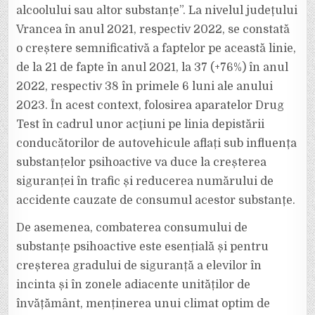
alcoolului sau altor substanțe”. La nivelul județului
Vrancea în anul 2021, respectiv 2022, se constată
o creștere semnificativă a faptelor pe această linie,
de la 21 de fapte în anul 2021, la 37 (+76%) în anul
2022, respectiv 38 în primele 6 luni ale anului
2023. În acest context, folosirea aparatelor Drug
Test în cadrul unor acţiuni pe linia depistării
conducătorilor de autovehicule aflați sub influența
substanțelor psihoactive va duce la creșterea
siguranței în trafic și reducerea numărului de
accidente cauzate de consumul acestor substanțe.
De asemenea, combaterea consumului de
substanțe psihoactive este esențială și pentru
creșterea gradului de siguranță a elevilor în
incinta și în zonele adiacente unităților de
învățământ, menținerea unui climat optim de