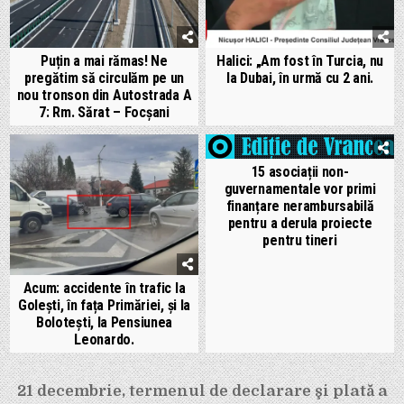
Puțin a mai rămas! Ne
Halici: „Am fost în Turcia, nu
pregătim să circulăm pe un
la Dubai, în urmă cu 2 ani.
nou tronson din Autostrada A
7: Rm. Sărat – Focșani
15 asociații non-
guvernamentale vor primi
finanțare nerambursabilă
pentru a derula proiecte
pentru tineri
Acum: accidente în trafic la
Golești, în fața Primăriei, și la
Bolotești, la Pensiunea
Leonardo.
Navigare
21 decembrie, termenul de declarare şi plată a