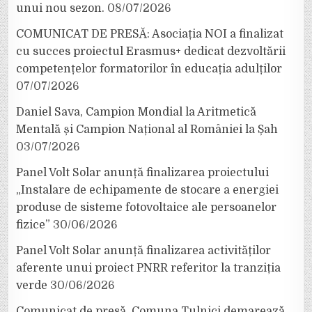
unui nou sezon.
08/07/2026
COMUNICAT DE PRESĂ: Asociația NOI a finalizat
cu succes proiectul Erasmus+ dedicat dezvoltării
competențelor formatorilor în educația adulților
07/07/2026
Daniel Sava, Campion Mondial la Aritmetică
Mentală și Campion Național al României la Șah
03/07/2026
Panel Volt Solar anunță finalizarea proiectului
„Instalare de echipamente de stocare a energiei
produse de sisteme fotovoltaice ale persoanelor
fizice”
30/06/2026
Panel Volt Solar anunță finalizarea activităților
aferente unui proiect PNRR referitor la tranziția
verde
30/06/2026
Comunicat de presă. Comuna Tulnici demarează