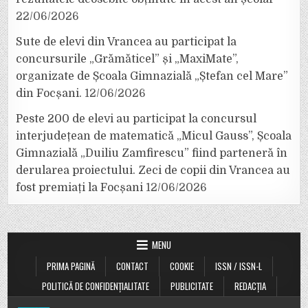
22/06/2026
Sute de elevi din Vrancea au participat la
concursurile „Grămăticel” și „MaxiMate”,
organizate de Școala Gimnazială „Ștefan cel Mare”
din Focșani.
12/06/2026
Peste 200 de elevi au participat la concursul
interjudețean de matematică „Micul Gauss”, Școala
Gimnazială „Duiliu Zamfirescu” fiind parteneră în
derularea proiectului. Zeci de copii din Vrancea au
fost premiați la Focșani
12/06/2026
MENU
PRIMA PAGINĂ
CONTACT
COOKIE
ISSN / ISSN-L
POLITICĂ DE CONFIDENȚIALITATE
PUBLICITATE
REDACȚIA