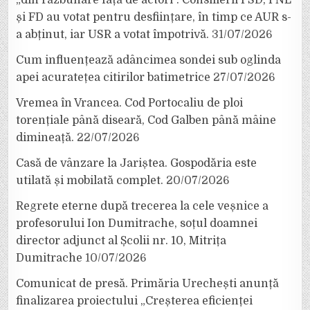
„din răzbunare față de actori”. Consilierii PSD, PNL
și FD au votat pentru desființare, în timp ce AUR s-
a abținut, iar USR a votat împotrivă.
31/07/2026
Cum influențează adâncimea sondei sub oglinda
apei acuratețea citirilor batimetrice
27/07/2026
Vremea în Vrancea. Cod Portocaliu de ploi
torențiale până diseară, Cod Galben până mâine
dimineață.
22/07/2026
Casă de vânzare la Jariștea. Gospodăria este
utilată și mobilată complet.
20/07/2026
Regrete eterne după trecerea la cele veșnice a
profesorului Ion Dumitrache, soțul doamnei
director adjunct al Școlii nr. 10, Mitrița
Dumitrache
10/07/2026
Comunicat de presă. Primăria Urechești anunță
finalizarea proiectului „Creșterea eficienței