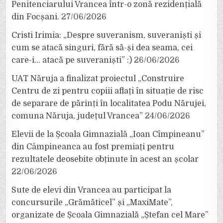
Penitenciarului Vrancea într-o zonă rezidențială
din Focșani.
27/06/2026
Cristi Irimia: „Despre suveranism, suveraniști și
cum se atacă singuri, fără să-și dea seama, cei
care-i… atacă pe suveraniști” :)
26/06/2026
UAT Năruja a finalizat proiectul „Construire
Centru de zi pentru copiii aflați în situație de risc
de separare de părinți în localitatea Podu Nărujei,
comuna Năruja, județul Vrancea”
24/06/2026
Elevii de la Școala Gimnazială „Ioan Cîmpineanu”
din Câmpineanca au fost premiați pentru
rezultatele deosebite obținute în acest an școlar
22/06/2026
Sute de elevi din Vrancea au participat la
concursurile „Grămăticel” și „MaxiMate”,
organizate de Școala Gimnazială „Ștefan cel Mare”