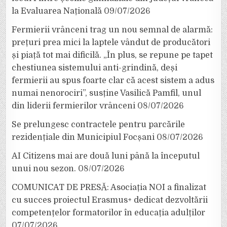
la Evaluarea Națională
09/07/2026
Fermierii vrânceni trag un nou semnal de alarmă:
prețuri prea mici la laptele vândut de producători
și piață tot mai dificilă. „În plus, se repune pe tapet
chestiunea sistemului anti-grindină, deși
fermierii au spus foarte clar că acest sistem a adus
numai nenorociri”, susține Vasilică Pamfil, unul
din liderii fermierilor vrânceni
08/07/2026
Se prelungesc contractele pentru parcările
rezidențiale din Municipiul Focșani
08/07/2026
AI Citizens mai are două luni până la începutul
unui nou sezon.
08/07/2026
COMUNICAT DE PRESĂ: Asociația NOI a finalizat
cu succes proiectul Erasmus+ dedicat dezvoltării
competențelor formatorilor în educația adulților
07/07/2026