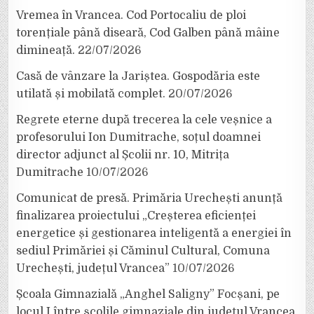
Vremea în Vrancea. Cod Portocaliu de ploi
torențiale până diseară, Cod Galben până mâine
dimineață.
22/07/2026
Casă de vânzare la Jariștea. Gospodăria este
utilată și mobilată complet.
20/07/2026
Regrete eterne după trecerea la cele veșnice a
profesorului Ion Dumitrache, soțul doamnei
director adjunct al Școlii nr. 10, Mitrița
Dumitrache
10/07/2026
Comunicat de presă. Primăria Urechești anunță
finalizarea proiectului „Creșterea eficienței
energetice și gestionarea inteligentă a energiei în
sediul Primăriei și Căminul Cultural, Comuna
Urechești, județul Vrancea”
10/07/2026
Școala Gimnazială „Anghel Saligny” Focșani, pe
locul I între școlile gimnaziale din județul Vrancea