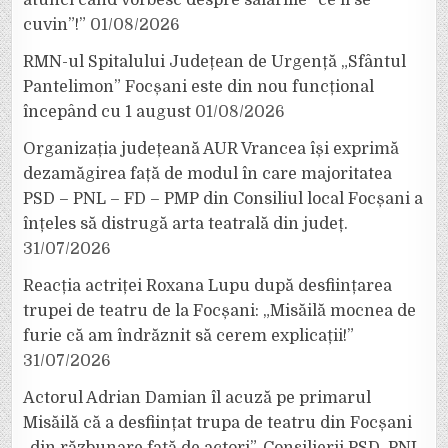
atunci când vorbesc despre salariile ”ce li se
cuvin”!”
01/08/2026
RMN-ul Spitalului Județean de Urgență „Sfântul
Pantelimon” Focșani este din nou funcțional
începând cu 1 august
01/08/2026
Organizația județeană AUR Vrancea își exprimă
dezamăgirea față de modul în care majoritatea
PSD – PNL – FD – PMP din Consiliul local Focșani a
înțeles să distrugă arta teatrală din județ.
31/07/2026
Reacția actriței Roxana Lupu după desființarea
trupei de teatru de la Focșani: „Misăilă mocnea de
furie că am îndrăznit să cerem explicații!”
31/07/2026
Actorul Adrian Damian îl acuză pe primarul
Misăilă că a desființat trupa de teatru din Focșani