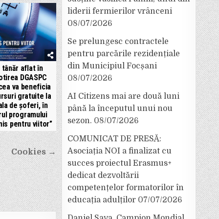
liderii fermierilor vrânceni
08/07/2026
Se prelungesc contractele
pentru parcările rezidențiale
din Municipiul Focșani
 tânăr aflat în
otirea DGASPC
08/07/2026
cea va beneficia
rsuri gratuite la
AI Citizens mai are două luni
la de șoferi, în
până la începutul unui nou
rul programului
sezon.
08/07/2026
is pentru viitor”
COMUNICAT DE PRESĂ:
Asociația NOI a finalizat cu
Cookies →
succes proiectul Erasmus+
dedicat dezvoltării
competențelor formatorilor în
educația adulților
07/07/2026
Daniel Sava, Campion Mondial