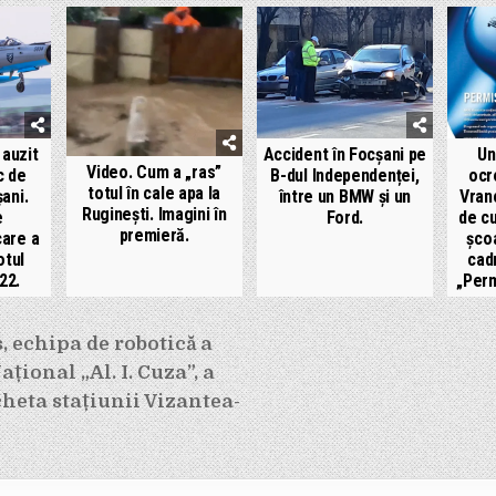
 auzit
Accident în Focșani pe
Un
Video. Cum a „ras”
c de
B-dul Independenței,
ocr
totul în cale apa la
șani.
între un BMW și un
Vran
Ruginești. Imagini în
e
Ford.
de cu
premieră.
are a
școa
otul
cad
22.
„Perm
e
, echipa de robotică a
țional „Al. I. Cuza”, a
heta stațiunii Vizantea-