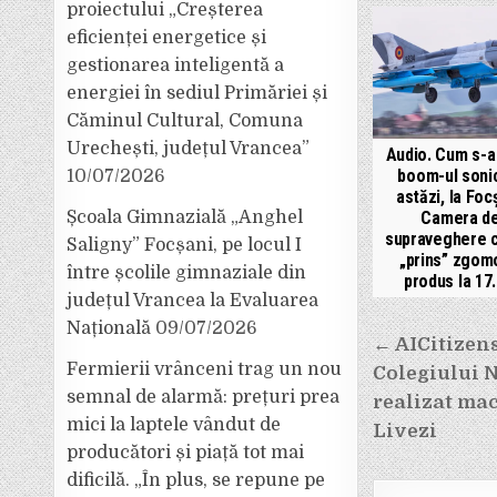
proiectului „Creșterea
eficienței energetice și
gestionarea inteligentă a
energiei în sediul Primăriei și
Căminul Cultural, Comuna
Urechești, județul Vrancea”
Audio. Cum s-a
boom-ul soni
10/07/2026
astăzi, la Foc
Camera d
Școala Gimnazială „Anghel
supraveghere c
Saligny” Focșani, pe locul I
„prins” zgom
între școlile gimnaziale din
produs la 17.
județul Vrancea la Evaluarea
Națională
09/07/2026
Navigar
← AICitizens
în
Fermierii vrânceni trag un nou
Colegiului Na
articole
semnal de alarmă: prețuri prea
realizat mac
mici la laptele vândut de
Livezi
producători și piață tot mai
dificilă. „În plus, se repune pe