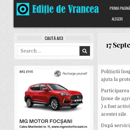
Skip
PRIMA PAGIN
to
content
ALEGERI
CAUTĂ AICI
17 Sept
Search
for:
Polițiștii In
ajuta la pro
Participarea
(zone de agr
) a fost acti
acestei zile.
După serviciu