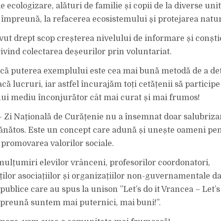
e ecologizare, alături de familie și copii de la diverse unit
 împreună, la refacerea ecosistemului şi protejarea natur
vut drept scop creșterea nivelului de informare și conști
rivind colectarea deșeurilor prin voluntariat.
că puterea exemplului este cea mai bună metodă de a d
că lucruri, iar astfel încurajăm toți cetățenii să participe 
ui mediu înconjurător cât mai curat și mai frumos!
 – Zi Națională de Curățenie nu a însemnat doar salubriza
nătos. Este un concept care adună și unește oameni pe
 promovarea valorilor sociale.
 mulțumiri elevilor vrânceni, profesorilor coordonatori,
ilor asociațiilor și organizațiilor non-guvernamentale dar
 publice care au spus la unison ”Let’s do it Vrancea – Let’s 
reună suntem mai puternici, mai buni!”.