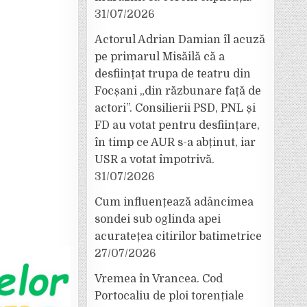
31/07/2026
Actorul Adrian Damian îl acuză
pe primarul Misăilă că a
desființat trupa de teatru din
Focșani „din răzbunare față de
actori”. Consilierii PSD, PNL și
FD au votat pentru desființare,
în timp ce AUR s-a abținut, iar
USR a votat împotrivă.
31/07/2026
Cum influențează adâncimea
sondei sub oglinda apei
acuratețea citirilor batimetrice
27/07/2026
Vremea în Vrancea. Cod
Portocaliu de ploi torențiale