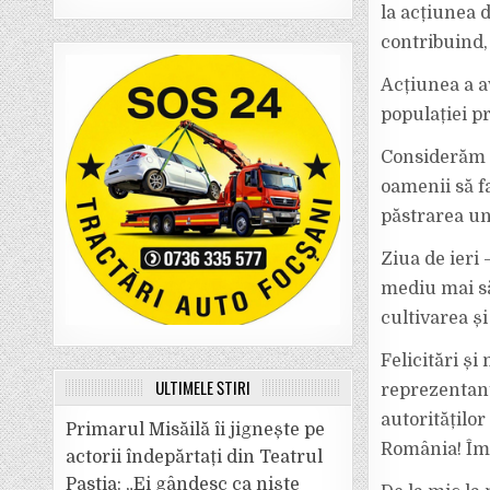
la acțiunea d
contribuind,
Acțiunea a a
populației p
Considerăm 
oamenii să fa
păstrarea un
Ziua de ieri
mediu mai să
cultivarea și
Felicitări și
ULTIMELE ȘTIRI
reprezentanț
autorităților
Primarul Misăilă îi jignește pe
România! Împ
actorii îndepărtați din Teatrul
Pastia: „Ei gândesc ca niște