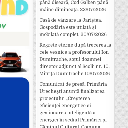
până diseară, Cod Galben până
mâine dimineață.
22/07/2026
Casă de vânzare la Jariștea.
Gospodăria este utilată și
mobilată complet.
20/07/2026
Regrete eterne după trecerea la
cele veșnice a profesorului Ion
Dumitrache, soțul doamnei
director adjunct al Școlii nr. 10,
Mitrița Dumitrache
10/07/2026
Comunicat de presă. Primăria
Urechești anunță finalizarea
proiectului „Creșterea
eficienței energetice și
gestionarea inteligentă a
energiei în sediul Primăriei și
Căminul Cultural, Comuna