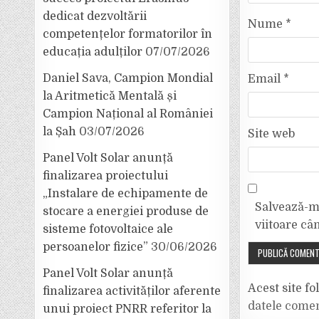
dedicat dezvoltării
Nume
*
competențelor formatorilor în
educația adulților
07/07/2026
Daniel Sava, Campion Mondial
Email
*
la Aritmetică Mentală și
Campion Național al României
la Șah
03/07/2026
Site web
Panel Volt Solar anunță
finalizarea proiectului
„Instalare de echipamente de
Salvează-mi
stocare a energiei produse de
viitoare câ
sisteme fotovoltaice ale
persoanelor fizice”
30/06/2026
Panel Volt Solar anunță
Acest site f
finalizarea activităților aferente
datele comen
unui proiect PNRR referitor la