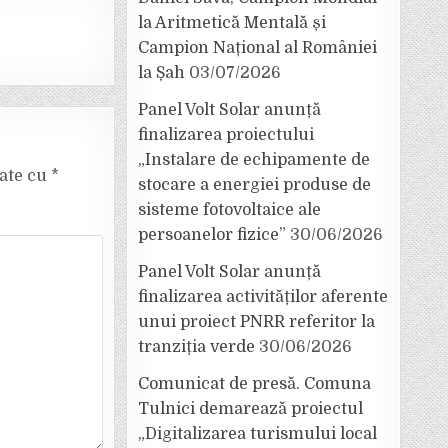
la Aritmetică Mentală și
Campion Național al României
la Șah
03/07/2026
Panel Volt Solar anunță
finalizarea proiectului
„Instalare de echipamente de
cate cu
*
stocare a energiei produse de
sisteme fotovoltaice ale
persoanelor fizice”
30/06/2026
Panel Volt Solar anunță
finalizarea activităților aferente
unui proiect PNRR referitor la
tranziția verde
30/06/2026
Comunicat de presă. Comuna
Tulnici demarează proiectul
„Digitalizarea turismului local