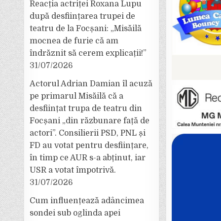
Reacția actriței Roxana Lupu
după desființarea trupei de
teatru de la Focșani: „Misăilă
mocnea de furie că am
îndrăznit să cerem explicații!”
31/07/2026
Actorul Adrian Damian îl acuză
pe primarul Misăilă că a
desființat trupa de teatru din
Focșani „din răzbunare față de
actori”. Consilierii PSD, PNL și
FD au votat pentru desființare,
în timp ce AUR s-a abținut, iar
USR a votat împotrivă.
31/07/2026
Cum influențează adâncimea
sondei sub oglinda apei