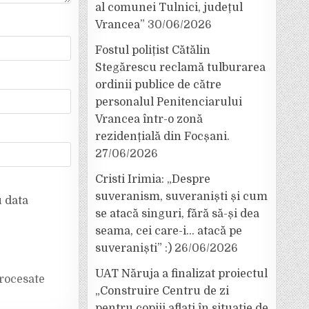
al comunei Tulnici, județul
Vrancea”
30/06/2026
Fostul polițist Cătălin
Stegărescu reclamă tulburarea
ordinii publice de către
personalul Penitenciarului
Vrancea într-o zonă
rezidențială din Focșani.
27/06/2026
Cristi Irimia: „Despre
suveranism, suveraniști și cum
u data
se atacă singuri, fără să-și dea
seama, cei care-i… atacă pe
suveraniști” :)
26/06/2026
UAT Năruja a finalizat proiectul
rocesate
„Construire Centru de zi
pentru copiii aflați în situație de