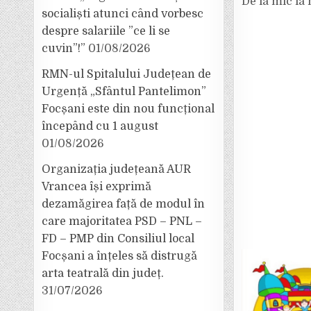
De la mic la
socialiști atunci când vorbesc
despre salariile ”ce li se
cuvin”!”
01/08/2026
RMN-ul Spitalului Județean de
Urgență „Sfântul Pantelimon”
Focșani este din nou funcțional
începând cu 1 august
01/08/2026
Organizația județeană AUR
Vrancea își exprimă
dezamăgirea față de modul în
care majoritatea PSD – PNL –
FD – PMP din Consiliul local
Focșani a înțeles să distrugă
arta teatrală din județ.
31/07/2026