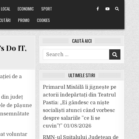
LOCAL
ECONOMIC
SPORT
CUTĂRI
PROMO
COOKIES
CAUTĂ AICI
’s Do IT,
Search
for:
ULTIMELE ȘTIRI
ației de a
Primarul Misăilă îi jignește pe
actorii îndepărtați din Teatrul
 din județ
Pastia: „Ei gândesc ca niște
ele de pășune
socialiști atunci când vorbesc
a însemnătate
despre salariile ”ce li se
cuvin”!”
01/08/2026
pat voluntar
RMN-ul Spitalului Județean de