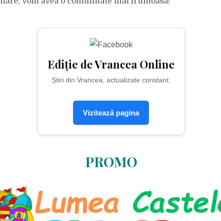
 mare, vom avea o comunitate mai frumoasă!
Ediție de Vrancea Online
Știri din Vrancea, actualizate constant.
Vizitează pagina
PROMO