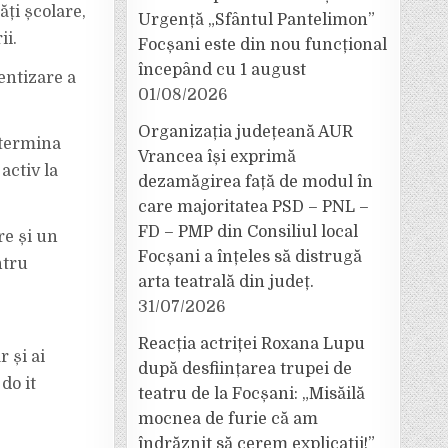
ăți școlare,
Urgență „Sfântul Pantelimon”
ii.
Focșani este din nou funcțional
începând cu 1 august
entizare a
01/08/2026
Organizația județeană AUR
etermina
Vrancea își exprimă
activ la
dezamăgirea față de modul în
care majoritatea PSD – PNL –
FD – PMP din Consiliul local
re și un
Focșani a înțeles să distrugă
ntru
arta teatrală din județ.
31/07/2026
Reacția actriței Roxana Lupu
 și ai
după desființarea trupei de
do it
teatru de la Focșani: „Misăilă
mocnea de furie că am
îndrăznit să cerem explicații!”