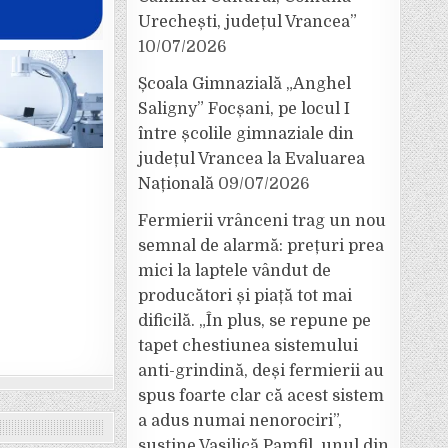
Urechești, județul Vrancea”
10/07/2026
Școala Gimnazială „Anghel
Saligny” Focșani, pe locul I
între școlile gimnaziale din
județul Vrancea la Evaluarea
Națională
09/07/2026
Fermierii vrânceni trag un nou
semnal de alarmă: prețuri prea
mici la laptele vândut de
producători și piață tot mai
dificilă. „În plus, se repune pe
tapet chestiunea sistemului
anti-grindină, deși fermierii au
spus foarte clar că acest sistem
a adus numai nenorociri”,
susține Vasilică Pamfil, unul din