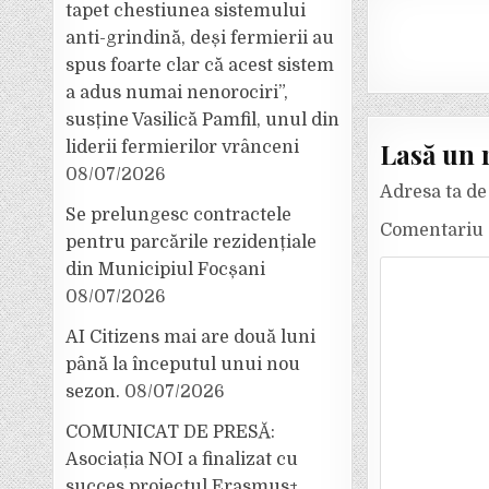
tapet chestiunea sistemului
anti-grindină, deși fermierii au
spus foarte clar că acest sistem
a adus numai nenorociri”,
susține Vasilică Pamfil, unul din
Lasă un 
liderii fermierilor vrânceni
08/07/2026
Adresa ta de 
Se prelungesc contractele
Comentariu
pentru parcările rezidențiale
din Municipiul Focșani
08/07/2026
AI Citizens mai are două luni
până la începutul unui nou
sezon.
08/07/2026
COMUNICAT DE PRESĂ:
Asociația NOI a finalizat cu
succes proiectul Erasmus+