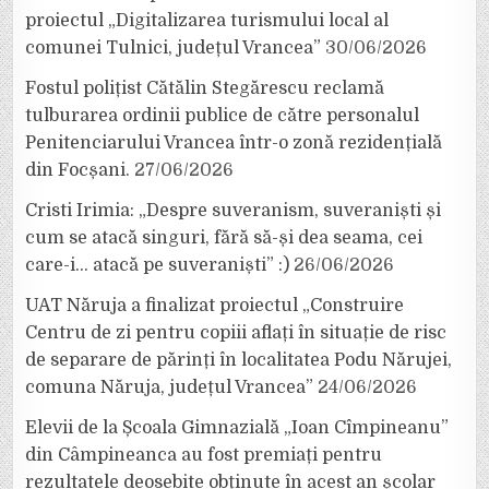
proiectul „Digitalizarea turismului local al
comunei Tulnici, județul Vrancea”
30/06/2026
Fostul polițist Cătălin Stegărescu reclamă
tulburarea ordinii publice de către personalul
Penitenciarului Vrancea într-o zonă rezidențială
din Focșani.
27/06/2026
Cristi Irimia: „Despre suveranism, suveraniști și
cum se atacă singuri, fără să-și dea seama, cei
care-i… atacă pe suveraniști” :)
26/06/2026
UAT Năruja a finalizat proiectul „Construire
Centru de zi pentru copiii aflați în situație de risc
de separare de părinți în localitatea Podu Nărujei,
comuna Năruja, județul Vrancea”
24/06/2026
Elevii de la Școala Gimnazială „Ioan Cîmpineanu”
din Câmpineanca au fost premiați pentru
rezultatele deosebite obținute în acest an școlar