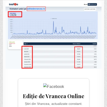
DE
VIZITATORI
UNICI
LUNAR
A
AVUT,
ÎN
MEDIE,
EDIȚIE
DE
VRANCEA,
ÎN
PRIMUL
SEMESTRU.
VĂ
MULȚUMIM!
Ediție de Vrancea Online
Știri din Vrancea, actualizate constant.