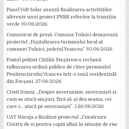
Panel Volt Solar anunță finalizarea activităților
aferente unui proiect PNRR referitor la tranziția
verde
30/06/2026
Comunicat de presă. Comuna Tulnici demarează
proiectul „Digitalizarea turismului local al
comunei Tulnici, județul Vrancea”
30/06/2026
Fostul polițist Cătălin Stegărescu reclamă
tulburarea ordinii publice de către personalul
Penitenciarului Vrancea într-o zonă rezidențială
din Focșani.
27/06/2026
Cristi Irimia: „Despre suveranism, suveraniști și
cum se atacă singuri, fără să-și dea seama, cei
care-i… atacă pe suveraniști” :)
26/06/2026
UAT Năruja a finalizat proiectul „Construire
Centru de zi pentru copiii aflați în situație de risc