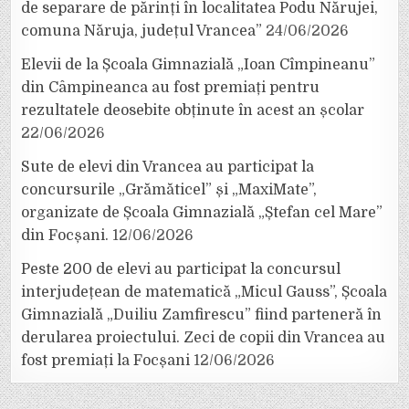
de separare de părinți în localitatea Podu Nărujei,
comuna Năruja, județul Vrancea”
24/06/2026
Elevii de la Școala Gimnazială „Ioan Cîmpineanu”
din Câmpineanca au fost premiați pentru
rezultatele deosebite obținute în acest an școlar
22/06/2026
Sute de elevi din Vrancea au participat la
concursurile „Grămăticel” și „MaxiMate”,
organizate de Școala Gimnazială „Ștefan cel Mare”
din Focșani.
12/06/2026
Peste 200 de elevi au participat la concursul
interjudețean de matematică „Micul Gauss”, Școala
Gimnazială „Duiliu Zamfirescu” fiind parteneră în
derularea proiectului. Zeci de copii din Vrancea au
fost premiați la Focșani
12/06/2026