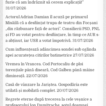
furie că am îndrăznit să cerem explicații!”
31/07/2026
Actorul Adrian Damian îl acuză pe primarul
Misăilă că a desființat trupa de teatru din Focșani
„din răzbunare față de actori”. Consilierii PSD, PNL
și FD au votat pentru desființare, în timp ce AUR s-
a abținut, iar USR a votat împotrivă.
31/07/2026
Cum influențează adâncimea sondei sub oglinda
apei acuratețea citirilor batimetrice
27/07/2026
Vremea în Vrancea. Cod Portocaliu de ploi
torențiale până diseară, Cod Galben până mâine
dimineață.
22/07/2026
Casă de vânzare la Jariștea. Gospodăria este
utilată și mobilată complet.
20/07/2026
Regrete eterne după trecerea la cele veșnice a
profesorului Ion Dumitrache, soțul doamnei