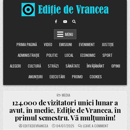
Skip
to
content
MENU
PRIMA PAGINĂ
VIDEO
EMISIUNI
EVENIMENT
JUSTIȚIE
ADMINISTRAȚIE
POLITIC
LOCAL
ECONOMIC
SPORT
ALEGERI
CULTURĂ
STRĂZI
SĂNĂTATE
ÎNVĂȚĂMÂNT
OPINII
ANUNȚURI
EXECUTĂRI
PROMO
COOKIES
POSTED
MEDIA
IN
124.000 de vizitatori unici lunar a
avut, în medie, Ediție de Vrancea, în
primul semestru. Vă mulțumim!
ON
EDITIEDEVRANCEA
04/07/2025
LEAVE A COMMENT
124.000