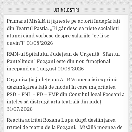
ULTIMELE ȘTIRI
Primarul Misăilă îi jignește pe actorii îndepărtați
din Teatrul Pastia: „Ei gândesc ca niște socialiști
atunci când vorbesc despre salariile ”ce li se
cuvin”!”
01/08/2026
RMN-ul Spitalului Județean de Urgență „Sfântul
Pantelimon” Focșani este din nou funcțional
începând cu 1 august
01/08/2026
Organizația județeană AUR Vrancea își exprimă
dezamăgirea față de modul în care majoritatea
PSD – PNL – FD – PMP din Consiliul local Focșani a
înțeles să distrugă arta teatrală din județ.
31/07/2026
Reacția actriței Roxana Lupu după desființarea
trupei de teatru de la Focșani: „Misăilă mocnea de