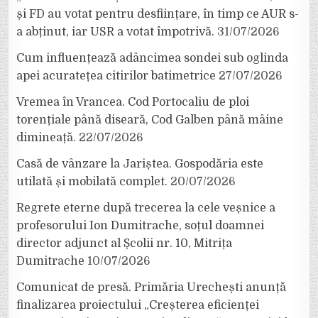
și FD au votat pentru desființare, în timp ce AUR s-
a abținut, iar USR a votat împotrivă.
31/07/2026
Cum influențează adâncimea sondei sub oglinda
apei acuratețea citirilor batimetrice
27/07/2026
Vremea în Vrancea. Cod Portocaliu de ploi
torențiale până diseară, Cod Galben până mâine
dimineață.
22/07/2026
Casă de vânzare la Jariștea. Gospodăria este
utilată și mobilată complet.
20/07/2026
Regrete eterne după trecerea la cele veșnice a
profesorului Ion Dumitrache, soțul doamnei
director adjunct al Școlii nr. 10, Mitrița
Dumitrache
10/07/2026
Comunicat de presă. Primăria Urechești anunță
finalizarea proiectului „Creșterea eficienței