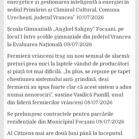
energetice și gestionarea inteligentă a energiei în
sediul Primăriei și Căminul Cultural, Comuna
Urechești, județul Vrancea”
10/07/2026
Școala Gimnazială „Anghel Saligny” Focșani, pe
locul I între școlile gimnaziale din județul Vrancea
la Evaluarea Națională
09/07/2026
Fermierii vrânceni trag un nou semnal de alarmă:
prețuri prea mici la laptele vândut de producători
și piață tot mai dificilă. „În plus, se repune pe tapet
chestiunea sistemului anti-grindină, deși
fermierii au spus foarte clar că acest sistem a adus
numai nenorociri”, susține Vasilică Pamfil, unul
din liderii fermierilor vrânceni
08/07/2026
Se prelungesc contractele pentru parcările
rezidențiale din Municipiul Focșani
08/07/2026
AI Citizens mai are două luni până la începutul