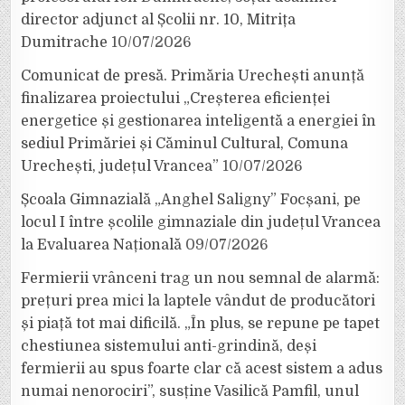
director adjunct al Școlii nr. 10, Mitrița
Dumitrache
10/07/2026
Comunicat de presă. Primăria Urechești anunță
finalizarea proiectului „Creșterea eficienței
energetice și gestionarea inteligentă a energiei în
sediul Primăriei și Căminul Cultural, Comuna
Urechești, județul Vrancea”
10/07/2026
Școala Gimnazială „Anghel Saligny” Focșani, pe
locul I între școlile gimnaziale din județul Vrancea
la Evaluarea Națională
09/07/2026
Fermierii vrânceni trag un nou semnal de alarmă:
prețuri prea mici la laptele vândut de producători
și piață tot mai dificilă. „În plus, se repune pe tapet
chestiunea sistemului anti-grindină, deși
fermierii au spus foarte clar că acest sistem a adus
numai nenorociri”, susține Vasilică Pamfil, unul