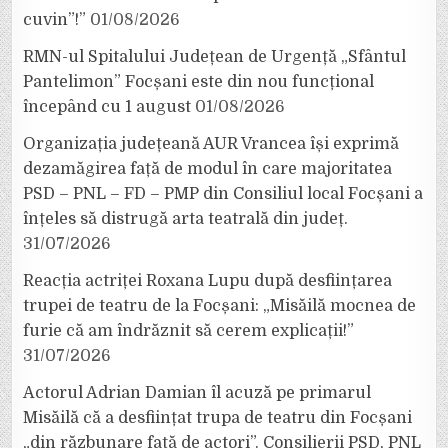
cuvin”!”
01/08/2026
RMN-ul Spitalului Județean de Urgență „Sfântul
Pantelimon” Focșani este din nou funcțional
începând cu 1 august
01/08/2026
Organizația județeană AUR Vrancea își exprimă
dezamăgirea față de modul în care majoritatea
PSD – PNL – FD – PMP din Consiliul local Focșani a
înțeles să distrugă arta teatrală din județ.
31/07/2026
Reacția actriței Roxana Lupu după desființarea
trupei de teatru de la Focșani: „Misăilă mocnea de
furie că am îndrăznit să cerem explicații!”
31/07/2026
Actorul Adrian Damian îl acuză pe primarul
Misăilă că a desființat trupa de teatru din Focșani
„din răzbunare față de actori”. Consilierii PSD, PNL