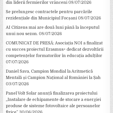
din liderii fermierilor vrânceni
08/07/2026
Se prelungesc contractele pentru parcările
rezidențiale din Municipiul Focșani
08/07/2026
AI Citizens mai are două luni până la începutul
unui nou sezon.
08/07/2026
COMUNICAT DE PRESĂ: Asociația NOI a finalizat
cu succes proiectul Erasmus+ dedicat dezvoltării
competențelor formatorilor în educația adulților
07/07/2026
Daniel Sava, Campion Mondial la Aritmetică
Mentală și Campion Național al României la Șah
03/07/2026
Panel Volt Solar anunță finalizarea proiectului
„Instalare de echipamente de stocare a energiei
produse de sisteme fotovoltaice ale persoanelor
fizice”
30/06/2026