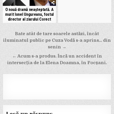
O nouă dramă neașteptată. A
murit Ionel Ungureanu, fostul
director al ziarului Corect
Navigare
Bate atât de tare soarele astăzi, încât
în
iluminatul public pe Cuza Vodă s-a aprins… din
articole
senin →
← Acum s-a produs. Încă un accident în
intersecția de la Elena Doamna, în Focșani.
Lasă un răspuns