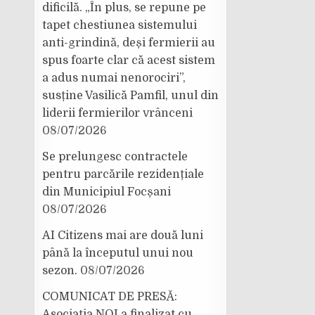
dificilă. „În plus, se repune pe
tapet chestiunea sistemului
anti-grindină, deși fermierii au
spus foarte clar că acest sistem
a adus numai nenorociri”,
susține Vasilică Pamfil, unul din
liderii fermierilor vrânceni
08/07/2026
Se prelungesc contractele
pentru parcările rezidențiale
din Municipiul Focșani
08/07/2026
AI Citizens mai are două luni
până la începutul unui nou
sezon.
08/07/2026
COMUNICAT DE PRESĂ:
Asociația NOI a finalizat cu