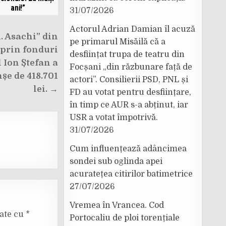
ani!”
31/07/2026
Actorul Adrian Damian îl acuză
. Asachi” din
pe primarul Misăilă că a
 prin fonduri
desființat trupa de teatru din
 Ion Ștefan a
Focșani „din răzbunare față de
șe de 418.701
actori”. Consilierii PSD, PNL și
lei. →
FD au votat pentru desființare,
în timp ce AUR s-a abținut, iar
USR a votat împotrivă.
31/07/2026
Cum influențează adâncimea
sondei sub oglinda apei
acuratețea citirilor batimetrice
27/07/2026
Vremea în Vrancea. Cod
cate cu
*
Portocaliu de ploi torențiale