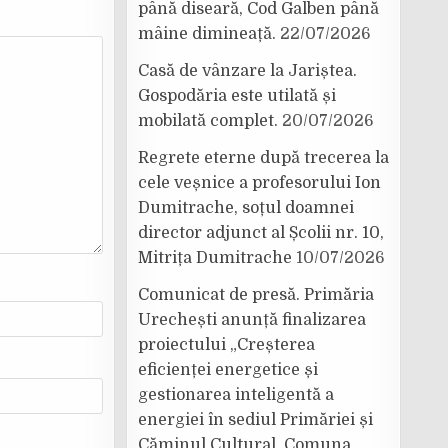
până diseară, Cod Galben până
mâine dimineață.
22/07/2026
Casă de vânzare la Jariștea.
Gospodăria este utilată și
mobilată complet.
20/07/2026
Regrete eterne după trecerea la
cele veșnice a profesorului Ion
Dumitrache, soțul doamnei
director adjunct al Școlii nr. 10,
Mitrița Dumitrache
10/07/2026
Comunicat de presă. Primăria
Urechești anunță finalizarea
proiectului „Creșterea
eficienței energetice și
gestionarea inteligentă a
energiei în sediul Primăriei și
Căminul Cultural, Comuna