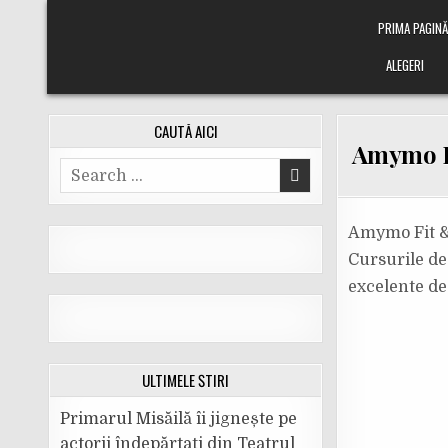
Skip
PRIMA PAGIN
to
content
ALEGERI
CAUTĂ AICI
Amymo Fi
Search
for:
Amymo Fit & 
Cursurile de 
excelente de 
ULTIMELE ȘTIRI
Primarul Misăilă îi jignește pe
actorii îndepărtați din Teatrul