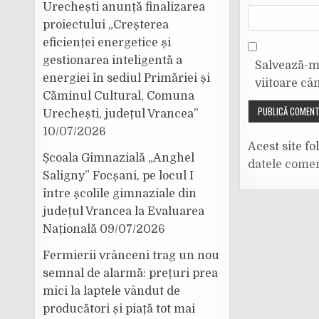
Urechești anunță finalizarea
proiectului „Creșterea
eficienței energetice și
gestionarea inteligentă a
Salvează-mi
energiei în sediul Primăriei și
viitoare câ
Căminul Cultural, Comuna
Urechești, județul Vrancea”
10/07/2026
Acest site f
Școala Gimnazială „Anghel
datele comen
Saligny” Focșani, pe locul I
între școlile gimnaziale din
județul Vrancea la Evaluarea
Națională
09/07/2026
Fermierii vrânceni trag un nou
semnal de alarmă: prețuri prea
mici la laptele vândut de
producători și piață tot mai