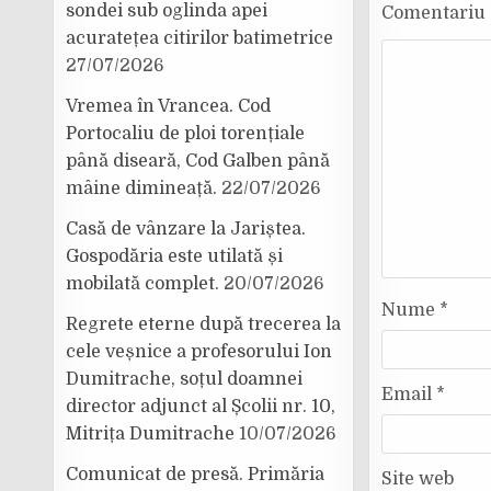
sondei sub oglinda apei
Comentariu
acuratețea citirilor batimetrice
27/07/2026
Vremea în Vrancea. Cod
Portocaliu de ploi torențiale
până diseară, Cod Galben până
mâine dimineață.
22/07/2026
Casă de vânzare la Jariștea.
Gospodăria este utilată și
mobilată complet.
20/07/2026
Nume
*
Regrete eterne după trecerea la
cele veșnice a profesorului Ion
Dumitrache, soțul doamnei
Email
*
director adjunct al Școlii nr. 10,
Mitrița Dumitrache
10/07/2026
Comunicat de presă. Primăria
Site web