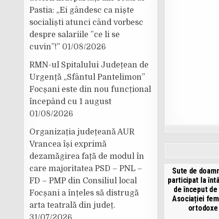
Pastia: „Ei gândesc ca niște
socialiști atunci când vorbesc
despre salariile ”ce li se
cuvin”!”
01/08/2026
RMN-ul Spitalului Județean de
Urgență „Sfântul Pantelimon”
Focșani este din nou funcțional
începând cu 1 august
01/08/2026
Organizația județeană AUR
Vrancea își exprimă
dezamăgirea față de modul în
care majoritatea PSD – PNL –
Sute de doam
participat la înt
FD – PMP din Consiliul local
de început de
Focșani a înțeles să distrugă
Asociației fem
arta teatrală din județ.
ortodoxe
31/07/2026