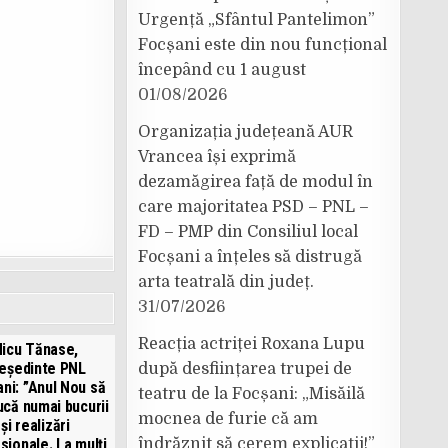
Urgență „Sfântul Pantelimon”
Focșani este din nou funcțional
începând cu 1 august
01/08/2026
Organizația județeană AUR
Vrancea își exprimă
dezamăgirea față de modul în
care majoritatea PSD – PNL –
FD – PMP din Consiliul local
Focșani a înțeles să distrugă
arta teatrală din județ.
31/07/2026
Reacția actriței Roxana Lupu
icu Tănase,
eședinte PNL
după desființarea trupei de
ni: ”Anul Nou să
teatru de la Focșani: „Misăilă
ucă numai bucurii
mocnea de furie că am
și realizări
sionale. La mulți
îndrăznit să cerem explicații!”