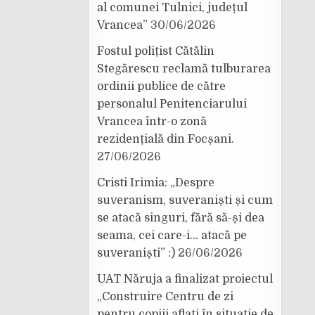
al comunei Tulnici, județul
Vrancea”
30/06/2026
Fostul polițist Cătălin
Stegărescu reclamă tulburarea
ordinii publice de către
personalul Penitenciarului
Vrancea într-o zonă
rezidențială din Focșani.
27/06/2026
Cristi Irimia: „Despre
suveranism, suveraniști și cum
se atacă singuri, fără să-și dea
seama, cei care-i… atacă pe
suveraniști” :)
26/06/2026
UAT Năruja a finalizat proiectul
„Construire Centru de zi
pentru copiii aflați în situație de