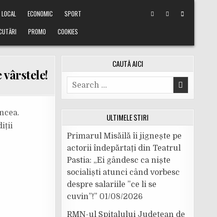
LOCAL
ECONOMIC
SPORT
CUTĂRI
PROMO
COOKIES
CAUTĂ AICI
vârstele!
Search
for:
ncea.
ULTIMELE ȘTIRI
iții
Primarul Misăilă îi jignește pe
actorii îndepărtați din Teatrul
Pastia: „Ei gândesc ca niște
socialiști atunci când vorbesc
despre salariile ”ce li se
cuvin”!”
01/08/2026
RMN-ul Spitalului Județean de