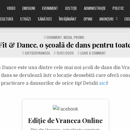
Ă
VIDEO
EMISIUNI
EVENIMENT
JUSTIȚIE
ADMINISTRAȚIE
POLITIC
CULTURĂ
STRĂZI
SĂNĂTATE
ÎNVĂȚĂMÂNT
OPINII
ANUNȚURI
EXE
POSTED
EVENIMENT
,
MEDIA
,
PROMO
IN
t & Dance, o școală de dans pentru toate 
ON
EDITIEDEVRANCEA
13/07/2020
LEAVE A COMMENT
AMYMO
FIT
&
DANCE,
Dance este una dintre cele mai noi școli de dans din Vra
O
ȘCOALĂ
dans se derulează într o locație deosebită care oferă cond
DE
DANS
practicare a dansurilor de orice tip! Detalii
aici
!
PENTRU
TOATE
VÂRSTELE!
Ediție de Vrancea Online
Știri din Vrancea, actualizate constant.