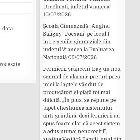
Urechești, județul Vrancea”
10/07/2026
Școala Gimnazială „Anghel
u data
Saligny” Focșani, pe locul I
între școlile gimnaziale din
județul Vrancea la Evaluarea
Națională
09/07/2026
rocesate
Fermierii vrânceni trag un nou
semnal de alarmă: prețuri prea
mici la laptele vândut de
producători și piață tot mai
dificilă. „În plus, se repune pe
tapet chestiunea sistemului
anti-grindină, deși fermierii au
spus foarte clar că acest sistem
a adus numai nenorociri”,
susține Vasilică Pamfil, unul din