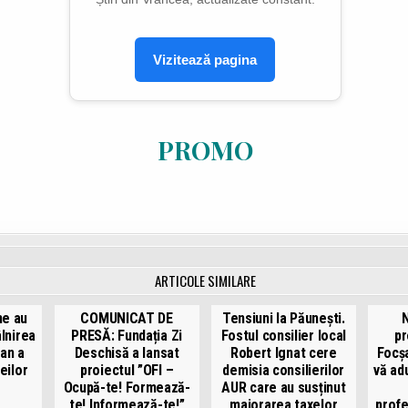
Vizitează pagina
PROMO
ARTICOLE SIMILARE
ne au
COMUNICAT DE
Tensiuni la Păunești.
N
âlnirea
PRESĂ: Fundația Zi
Fostul consilier local
pr
 an a
Deschisă a lansat
Robert Ignat cere
Focșa
eilor
proiectul ”OFI –
demisia consilierilor
vă ad
Ocupă-te! Formează-
AUR care au susținut
te! Informează-te!”
majorarea taxelor
profe