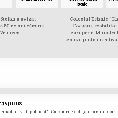
locale
e
Ștefan a avizat
Colegiul Tehnic ”Gh
a 50 de noi cămine
Focșani, reabilitat
 Vrancea
europene. Ministrul
semnat plata unei tran
răspuns
email nu va fi publicată.
Câmpurile obligatorii sunt mar