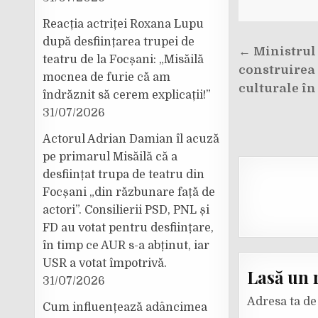
Reacția actriței Roxana Lupu
după desființarea trupei de
Navigar
← Ministrul 
teatru de la Focșani: „Misăilă
în
construirea 
mocnea de furie că am
articole
culturale în
îndrăznit să cerem explicații!”
31/07/2026
Actorul Adrian Damian îl acuză
pe primarul Misăilă că a
desființat trupa de teatru din
Focșani „din răzbunare față de
actori”. Consilierii PSD, PNL și
FD au votat pentru desființare,
în timp ce AUR s-a abținut, iar
USR a votat împotrivă.
Lasă un 
31/07/2026
Adresa ta de 
Cum influențează adâncimea