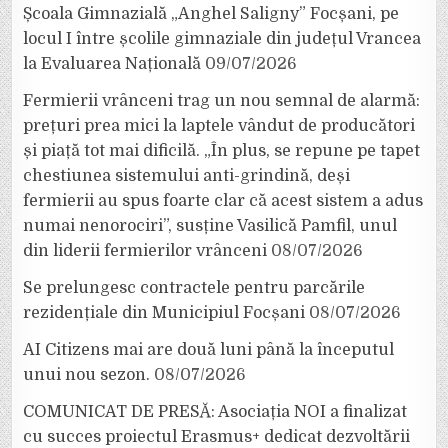
Școala Gimnazială „Anghel Saligny” Focșani, pe
locul I între școlile gimnaziale din județul Vrancea
la Evaluarea Națională
09/07/2026
Fermierii vrânceni trag un nou semnal de alarmă:
prețuri prea mici la laptele vândut de producători
și piață tot mai dificilă. „În plus, se repune pe tapet
chestiunea sistemului anti-grindină, deși
fermierii au spus foarte clar că acest sistem a adus
numai nenorociri”, susține Vasilică Pamfil, unul
din liderii fermierilor vrânceni
08/07/2026
Se prelungesc contractele pentru parcările
rezidențiale din Municipiul Focșani
08/07/2026
AI Citizens mai are două luni până la începutul
unui nou sezon.
08/07/2026
COMUNICAT DE PRESĂ: Asociația NOI a finalizat
cu succes proiectul Erasmus+ dedicat dezvoltării