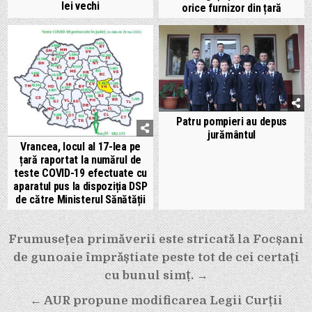
lei vechi
orice furnizor din țară
Patru pompieri au depus
jurământul
Vrancea, locul al 17-lea pe
țară raportat la numărul de
teste COVID-19 efectuate cu
aparatul pus la dispoziția DSP
de către Ministerul Sănătății
Navigare
Frumusețea primăverii este stricată la Focșani
în
de gunoaie împrăștiate peste tot de cei certați
articole
cu bunul simț. →
← AUR propune modificarea Legii Curții