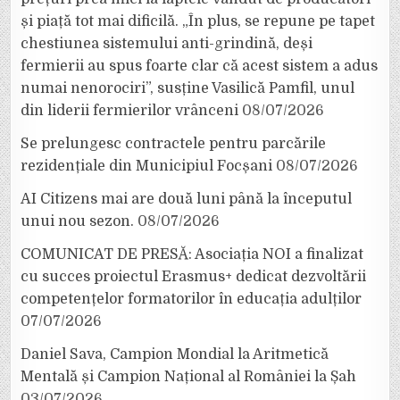
și piață tot mai dificilă. „În plus, se repune pe tapet
chestiunea sistemului anti-grindină, deși
fermierii au spus foarte clar că acest sistem a adus
numai nenorociri”, susține Vasilică Pamfil, unul
din liderii fermierilor vrânceni
08/07/2026
Se prelungesc contractele pentru parcările
rezidențiale din Municipiul Focșani
08/07/2026
AI Citizens mai are două luni până la începutul
unui nou sezon.
08/07/2026
COMUNICAT DE PRESĂ: Asociația NOI a finalizat
cu succes proiectul Erasmus+ dedicat dezvoltării
competențelor formatorilor în educația adulților
07/07/2026
Daniel Sava, Campion Mondial la Aritmetică
Mentală și Campion Național al României la Șah
03/07/2026