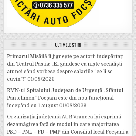
ULTIMELE ȘTIRI
Primarul Misăilă îi jignește pe actorii îndepărtați
din Teatrul Pastia: „Ei gândesc ca niște socialiști
atunci când vorbesc despre salariile ”ce li se
cuvin”!”
01/08/2026
RMN-ul Spitalului Județean de Urgență „Sfântul
Pantelimon” Focșani este din nou funcțional
începând cu 1 august
01/08/2026
Organizația județeană AUR Vrancea își exprimă
dezamăgirea față de modul în care majoritatea
PSD – PNL – FD – PMP din Consiliul local Focșani a