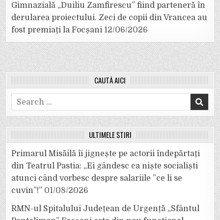
Gimnazială „Duiliu Zamfirescu” fiind parteneră în
derularea proiectului. Zeci de copii din Vrancea au
fost premiați la Focșani
12/06/2026
CAUTĂ AICI
Search
for:
ULTIMELE ȘTIRI
Primarul Misăilă îi jignește pe actorii îndepărtați
din Teatrul Pastia: „Ei gândesc ca niște socialiști
atunci când vorbesc despre salariile ”ce li se
cuvin”!”
01/08/2026
RMN-ul Spitalului Județean de Urgență „Sfântul