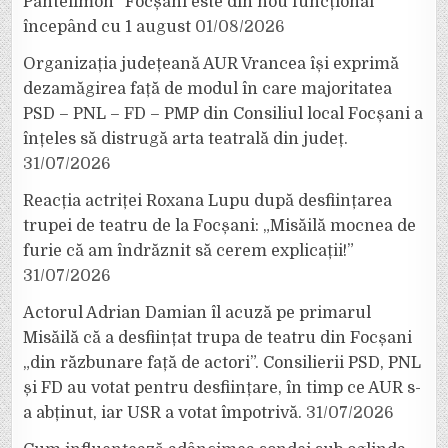
Pantelimon” Focșani este din nou funcțional
începând cu 1 august
01/08/2026
Organizația județeană AUR Vrancea își exprimă
dezamăgirea față de modul în care majoritatea
PSD – PNL – FD – PMP din Consiliul local Focșani a
înțeles să distrugă arta teatrală din județ.
31/07/2026
Reacția actriței Roxana Lupu după desființarea
trupei de teatru de la Focșani: „Misăilă mocnea de
furie că am îndrăznit să cerem explicații!”
31/07/2026
Actorul Adrian Damian îl acuză pe primarul
Misăilă că a desființat trupa de teatru din Focșani
„din răzbunare față de actori”. Consilierii PSD, PNL
și FD au votat pentru desființare, în timp ce AUR s-
a abținut, iar USR a votat împotrivă.
31/07/2026