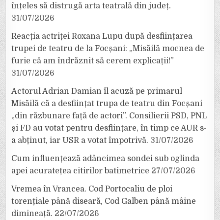
înțeles să distrugă arta teatrală din județ.
31/07/2026
Reacția actriței Roxana Lupu după desființarea
trupei de teatru de la Focșani: „Misăilă mocnea de
furie că am îndrăznit să cerem explicații!”
31/07/2026
Actorul Adrian Damian îl acuză pe primarul
Misăilă că a desființat trupa de teatru din Focșani
„din răzbunare față de actori”. Consilierii PSD, PNL
și FD au votat pentru desființare, în timp ce AUR s-
a abținut, iar USR a votat împotrivă.
31/07/2026
Cum influențează adâncimea sondei sub oglinda
apei acuratețea citirilor batimetrice
27/07/2026
Vremea în Vrancea. Cod Portocaliu de ploi
torențiale până diseară, Cod Galben până mâine
dimineață.
22/07/2026