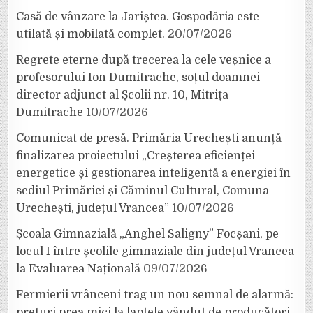
Casă de vânzare la Jariștea. Gospodăria este
utilată și mobilată complet.
20/07/2026
Regrete eterne după trecerea la cele veșnice a
profesorului Ion Dumitrache, soțul doamnei
director adjunct al Școlii nr. 10, Mitrița
Dumitrache
10/07/2026
Comunicat de presă. Primăria Urechești anunță
finalizarea proiectului „Creșterea eficienței
energetice și gestionarea inteligentă a energiei în
sediul Primăriei și Căminul Cultural, Comuna
Urechești, județul Vrancea”
10/07/2026
Școala Gimnazială „Anghel Saligny” Focșani, pe
locul I între școlile gimnaziale din județul Vrancea
la Evaluarea Națională
09/07/2026
Fermierii vrânceni trag un nou semnal de alarmă:
prețuri prea mici la laptele vândut de producători