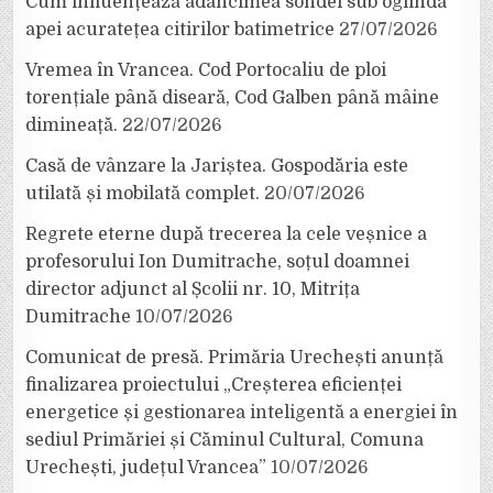
Cum influențează adâncimea sondei sub oglinda
apei acuratețea citirilor batimetrice
27/07/2026
Vremea în Vrancea. Cod Portocaliu de ploi
torențiale până diseară, Cod Galben până mâine
dimineață.
22/07/2026
Casă de vânzare la Jariștea. Gospodăria este
utilată și mobilată complet.
20/07/2026
Regrete eterne după trecerea la cele veșnice a
profesorului Ion Dumitrache, soțul doamnei
director adjunct al Școlii nr. 10, Mitrița
Dumitrache
10/07/2026
Comunicat de presă. Primăria Urechești anunță
finalizarea proiectului „Creșterea eficienței
energetice și gestionarea inteligentă a energiei în
sediul Primăriei și Căminul Cultural, Comuna
Urechești, județul Vrancea”
10/07/2026