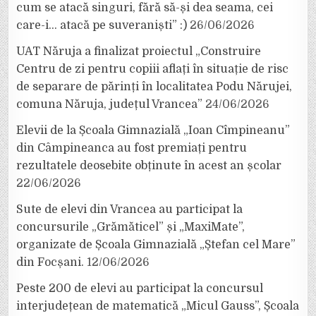
cum se atacă singuri, fără să-și dea seama, cei
care-i… atacă pe suveraniști” :)
26/06/2026
UAT Năruja a finalizat proiectul „Construire
Centru de zi pentru copiii aflați în situație de risc
de separare de părinți în localitatea Podu Nărujei,
comuna Năruja, județul Vrancea”
24/06/2026
Elevii de la Școala Gimnazială „Ioan Cîmpineanu”
din Câmpineanca au fost premiați pentru
rezultatele deosebite obținute în acest an școlar
22/06/2026
Sute de elevi din Vrancea au participat la
concursurile „Grămăticel” și „MaxiMate”,
organizate de Școala Gimnazială „Ștefan cel Mare”
din Focșani.
12/06/2026
Peste 200 de elevi au participat la concursul
interjudețean de matematică „Micul Gauss”, Școala