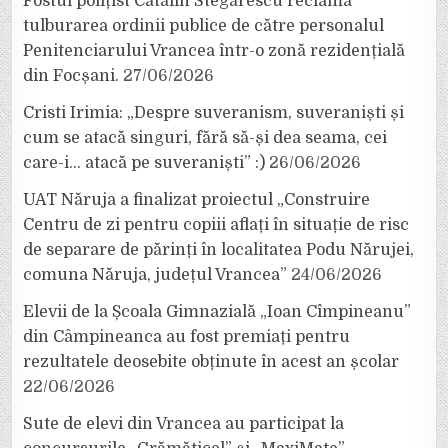
Fostul polițist Cătălin Stegărescu reclamă
tulburarea ordinii publice de către personalul
Penitenciarului Vrancea într-o zonă rezidențială
din Focșani.
27/06/2026
Cristi Irimia: „Despre suveranism, suveraniști și
cum se atacă singuri, fără să-și dea seama, cei
care-i… atacă pe suveraniști” :)
26/06/2026
UAT Năruja a finalizat proiectul „Construire
Centru de zi pentru copiii aflați în situație de risc
de separare de părinți în localitatea Podu Nărujei,
comuna Năruja, județul Vrancea”
24/06/2026
Elevii de la Școala Gimnazială „Ioan Cîmpineanu”
din Câmpineanca au fost premiați pentru
rezultatele deosebite obținute în acest an școlar
22/06/2026
Sute de elevi din Vrancea au participat la