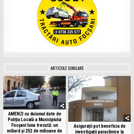
ARTICOLE SIMILARE
AMENZI cu duiumul date de
Poliția Locală a Municipiului
Focșani luna trecută: un
Asigurații pot beneficia de
miliard și 252 de milioane de
investigații paraclinice la