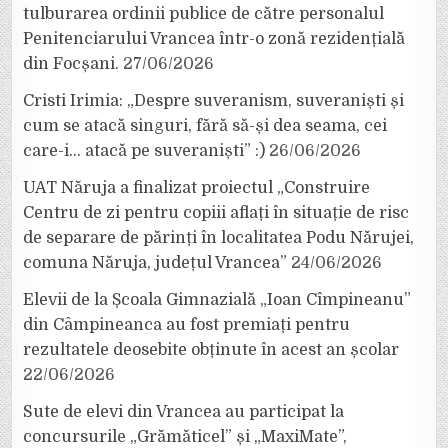
tulburarea ordinii publice de către personalul
Penitenciarului Vrancea într-o zonă rezidențială
din Focșani.
27/06/2026
Cristi Irimia: „Despre suveranism, suveraniști și
cum se atacă singuri, fără să-și dea seama, cei
care-i… atacă pe suveraniști” :)
26/06/2026
UAT Năruja a finalizat proiectul „Construire
Centru de zi pentru copiii aflați în situație de risc
de separare de părinți în localitatea Podu Nărujei,
comuna Năruja, județul Vrancea”
24/06/2026
Elevii de la Școala Gimnazială „Ioan Cîmpineanu”
din Câmpineanca au fost premiați pentru
rezultatele deosebite obținute în acest an școlar
22/06/2026
Sute de elevi din Vrancea au participat la
concursurile „Grămăticel” și „MaxiMate”,