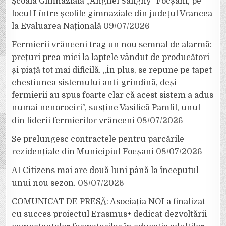
Școala Gimnazială „Anghel Saligny” Focșani, pe
locul I între școlile gimnaziale din județul Vrancea
la Evaluarea Națională
09/07/2026
Fermierii vrânceni trag un nou semnal de alarmă:
prețuri prea mici la laptele vândut de producători
și piață tot mai dificilă. „În plus, se repune pe tapet
chestiunea sistemului anti-grindină, deși
fermierii au spus foarte clar că acest sistem a adus
numai nenorociri”, susține Vasilică Pamfil, unul
din liderii fermierilor vrânceni
08/07/2026
Se prelungesc contractele pentru parcările
rezidențiale din Municipiul Focșani
08/07/2026
AI Citizens mai are două luni până la începutul
unui nou sezon.
08/07/2026
COMUNICAT DE PRESĂ: Asociația NOI a finalizat
cu succes proiectul Erasmus+ dedicat dezvoltării