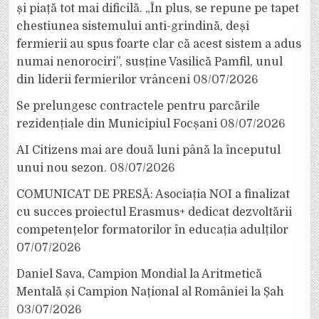
și piață tot mai dificilă. „În plus, se repune pe tapet
chestiunea sistemului anti-grindină, deși
fermierii au spus foarte clar că acest sistem a adus
numai nenorociri”, susține Vasilică Pamfil, unul
din liderii fermierilor vrânceni
08/07/2026
Se prelungesc contractele pentru parcările
rezidențiale din Municipiul Focșani
08/07/2026
AI Citizens mai are două luni până la începutul
unui nou sezon.
08/07/2026
COMUNICAT DE PRESĂ: Asociația NOI a finalizat
cu succes proiectul Erasmus+ dedicat dezvoltării
competențelor formatorilor în educația adulților
07/07/2026
Daniel Sava, Campion Mondial la Aritmetică
Mentală și Campion Național al României la Șah
03/07/2026