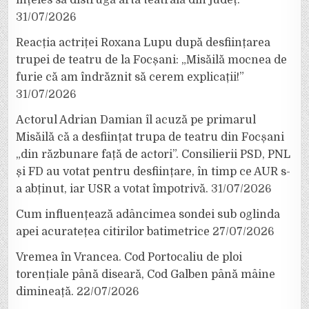
31/07/2026
Reacția actriței Roxana Lupu după desființarea
trupei de teatru de la Focșani: „Misăilă mocnea de
furie că am îndrăznit să cerem explicații!”
31/07/2026
Actorul Adrian Damian îl acuză pe primarul
Misăilă că a desființat trupa de teatru din Focșani
„din răzbunare față de actori”. Consilierii PSD, PNL
și FD au votat pentru desființare, în timp ce AUR s-
a abținut, iar USR a votat împotrivă.
31/07/2026
Cum influențează adâncimea sondei sub oglinda
apei acuratețea citirilor batimetrice
27/07/2026
Vremea în Vrancea. Cod Portocaliu de ploi
torențiale până diseară, Cod Galben până mâine
dimineață.
22/07/2026