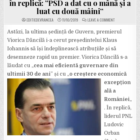
în replică: ”PSD a dat cu o mână și a
luat cu două mâini”
ON
EDITIEDEVRANCEA
11/10/2019
LEAVE A COMMENT
VIORICA
DĂNCILĂ
A
Astăzi, la ultima ședință de Guvern, premierul
CONDUS
ULTIMA
Viorica Dăncilă i-a cerut președintelui Klaus
ȘEDINȚĂ
DE
Iohannis să își îndeplinească atribuțiile și să
GUVERN
ÎN
desemneze rapid un premier. Viorica Dăncilă s-a
CALITATE
DE
PREMIER.
lăudat cu „
cea mai eficientă guvernare din
”AM
AVUT
ultimii 30 de ani
” și cu „
o creștere
economică
CEA
MAI
excepțion
EFICIENTĂ
GUVERNARE”,
ală a
A
SPUS
DĂNCILĂ.
României
„
ORBAN,
ÎN
. În replică,
REPLICĂ:
”PSD
liderul PNL
A
DAT
Ludovic
CU
O
MÂNĂ
Orban
ȘI
A