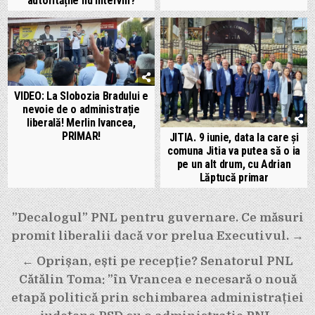
autoritățile nu intervin?
VIDEO: La Slobozia Bradului e
nevoie de o administrație
liberală! Merlin Ivancea,
PRIMAR!
JITIA. 9 iunie, data la care și
comuna Jitia va putea să o ia
pe un alt drum, cu Adrian
Lăptucă primar
Navigare
”Decalogul” PNL pentru guvernare. Ce măsuri
în
promit liberalii dacă vor prelua Executivul. →
articole
← Oprișan, ești pe recepție? Senatorul PNL
Cătălin Toma: ”în Vrancea e necesară o nouă
etapă politică prin schimbarea administrației