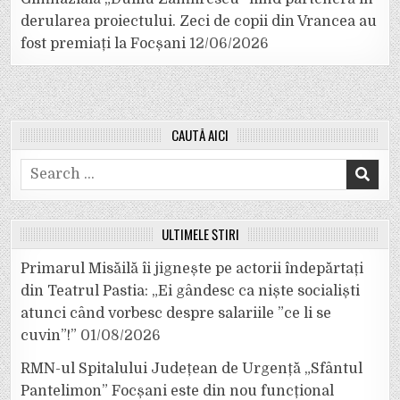
derularea proiectului. Zeci de copii din Vrancea au
fost premiați la Focșani
12/06/2026
CAUTĂ AICI
Search
for:
ULTIMELE ȘTIRI
Primarul Misăilă îi jignește pe actorii îndepărtați
din Teatrul Pastia: „Ei gândesc ca niște socialiști
atunci când vorbesc despre salariile ”ce li se
cuvin”!”
01/08/2026
RMN-ul Spitalului Județean de Urgență „Sfântul
Pantelimon” Focșani este din nou funcțional