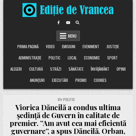
Skip
to
content
MENU
PRIMA PAGINĂ
VIDEO
EMISIUNI
EVENIMENT
JUSTIȚIE
ADMINISTRAȚIE
POLITIC
LOCAL
ECONOMIC
SPORT
ALEGERI
CULTURĂ
STRĂZI
SĂNĂTATE
ÎNVĂȚĂMÂNT
OPINII
ANUNȚURI
EXECUTĂRI
PROMO
COOKIES
POSTED
POLITIC
IN
Viorica Dăncilă a condus ultima
ședință de Guvern în calitate de
premier. ”Am avut cea mai eficientă
guvernare”, a spus Dăncilă. Orban,