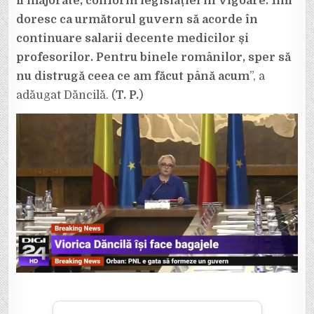
fi majorate, conform legislației în vigoare. Îmi
doresc ca următorul guvern să acorde în
continuare salarii decente medicilor și
profesorilor. Pentru binele românilor, sper să
nu distrugă ceea ce am făcut până acum
”, a
adăugat Dăncilă. (
T. P.
)