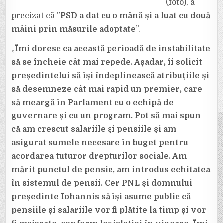
(foto), a
LUAT
CU
precizat că ”
PSD a dat cu o mână și a luat cu două
DOUĂ
MÂINI”
mâini prin măsurile adoptate
”.
„
Îmi doresc ca această perioadă de instabilitate
să se încheie cât mai repede. Așadar, îi solicit
președintelui să își îndeplinească atribuțiile și
să desemneze cât mai rapid un premier, care
să meargă în Parlament cu o echipă de
guvernare și cu un program. Pot să mai spun
că am crescut salariile și pensiile și am
asigurat sumele necesare în buget pentru
acordarea tuturor drepturilor sociale. Am
mărit punctul de pensie, am introdus echitatea
în sistemul de pensii. Cer PNL și domnului
președinte Iohannis să își asume public că
pensiile și salariile vor fi plătite la timp și vor