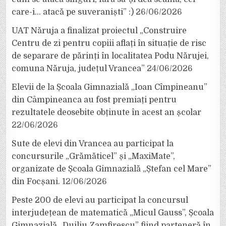
care-i… atacă pe suveraniști” :)
26/06/2026
UAT Năruja a finalizat proiectul „Construire
Centru de zi pentru copiii aflați în situație de risc
de separare de părinți în localitatea Podu Nărujei,
comuna Năruja, județul Vrancea”
24/06/2026
Elevii de la Școala Gimnazială „Ioan Cîmpineanu”
din Câmpineanca au fost premiați pentru
rezultatele deosebite obținute în acest an școlar
22/06/2026
Sute de elevi din Vrancea au participat la
concursurile „Grămăticel” și „MaxiMate”,
organizate de Școala Gimnazială „Ștefan cel Mare”
din Focșani.
12/06/2026
Peste 200 de elevi au participat la concursul
interjudețean de matematică „Micul Gauss”, Școala
Gimnazială „Duiliu Zamfirescu” fiind parteneră în