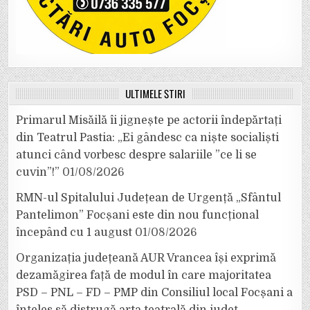
ULTIMELE ȘTIRI
Primarul Misăilă îi jignește pe actorii îndepărtați
din Teatrul Pastia: „Ei gândesc ca niște socialiști
atunci când vorbesc despre salariile ”ce li se
cuvin”!”
01/08/2026
RMN-ul Spitalului Județean de Urgență „Sfântul
Pantelimon” Focșani este din nou funcțional
începând cu 1 august
01/08/2026
Organizația județeană AUR Vrancea își exprimă
dezamăgirea față de modul în care majoritatea
PSD – PNL – FD – PMP din Consiliul local Focșani a
înțeles să distrugă arta teatrală din județ.