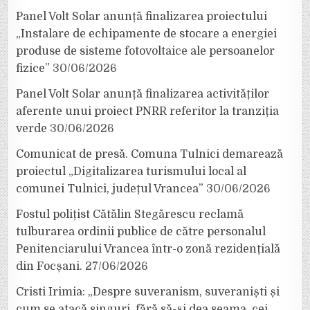
Panel Volt Solar anunță finalizarea proiectului
„Instalare de echipamente de stocare a energiei
produse de sisteme fotovoltaice ale persoanelor
fizice”
30/06/2026
Panel Volt Solar anunță finalizarea activităților
aferente unui proiect PNRR referitor la tranziția
verde
30/06/2026
Comunicat de presă. Comuna Tulnici demarează
proiectul „Digitalizarea turismului local al
comunei Tulnici, județul Vrancea”
30/06/2026
Fostul polițist Cătălin Stegărescu reclamă
tulburarea ordinii publice de către personalul
Penitenciarului Vrancea într-o zonă rezidențială
din Focșani.
27/06/2026
Cristi Irimia: „Despre suveranism, suveraniști și
cum se atacă singuri, fără să-și dea seama, cei