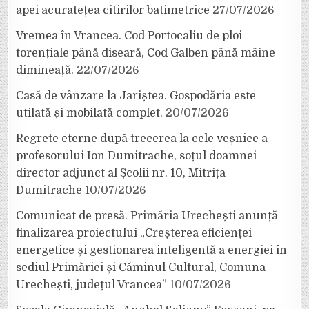
apei acuratețea citirilor batimetrice
27/07/2026
Vremea în Vrancea. Cod Portocaliu de ploi
torențiale până diseară, Cod Galben până mâine
dimineață.
22/07/2026
Casă de vânzare la Jariștea. Gospodăria este
utilată și mobilată complet.
20/07/2026
Regrete eterne după trecerea la cele veșnice a
profesorului Ion Dumitrache, soțul doamnei
director adjunct al Școlii nr. 10, Mitrița
Dumitrache
10/07/2026
Comunicat de presă. Primăria Urechești anunță
finalizarea proiectului „Creșterea eficienței
energetice și gestionarea inteligentă a energiei în
sediul Primăriei și Căminul Cultural, Comuna
Urechești, județul Vrancea”
10/07/2026