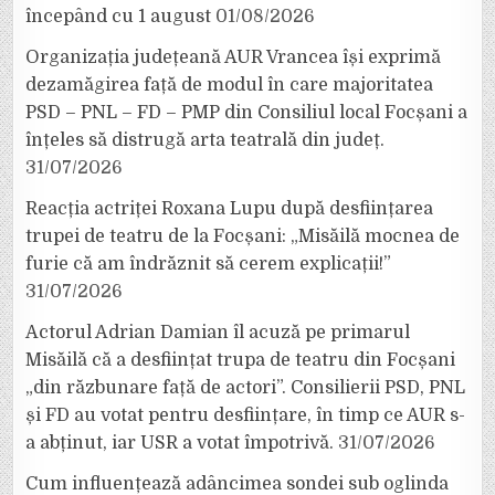
începând cu 1 august
01/08/2026
Organizația județeană AUR Vrancea își exprimă
dezamăgirea față de modul în care majoritatea
PSD – PNL – FD – PMP din Consiliul local Focșani a
înțeles să distrugă arta teatrală din județ.
31/07/2026
Reacția actriței Roxana Lupu după desființarea
trupei de teatru de la Focșani: „Misăilă mocnea de
furie că am îndrăznit să cerem explicații!”
31/07/2026
Actorul Adrian Damian îl acuză pe primarul
Misăilă că a desființat trupa de teatru din Focșani
„din răzbunare față de actori”. Consilierii PSD, PNL
și FD au votat pentru desființare, în timp ce AUR s-
a abținut, iar USR a votat împotrivă.
31/07/2026
Cum influențează adâncimea sondei sub oglinda