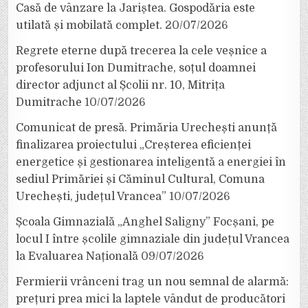
Casă de vânzare la Jariștea. Gospodăria este
utilată și mobilată complet.
20/07/2026
Regrete eterne după trecerea la cele veșnice a
profesorului Ion Dumitrache, soțul doamnei
director adjunct al Școlii nr. 10, Mitrița
Dumitrache
10/07/2026
Comunicat de presă. Primăria Urechești anunță
finalizarea proiectului „Creșterea eficienței
energetice și gestionarea inteligentă a energiei în
sediul Primăriei și Căminul Cultural, Comuna
Urechești, județul Vrancea”
10/07/2026
Școala Gimnazială „Anghel Saligny” Focșani, pe
locul I între școlile gimnaziale din județul Vrancea
la Evaluarea Națională
09/07/2026
Fermierii vrânceni trag un nou semnal de alarmă:
prețuri prea mici la laptele vândut de producători