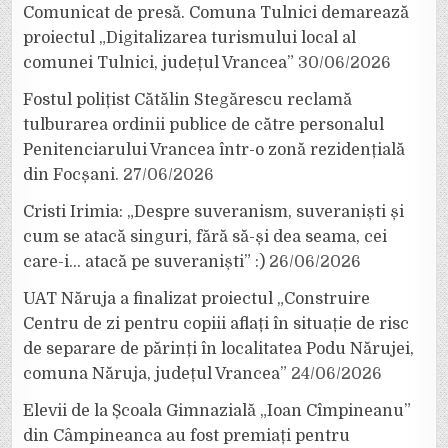
Comunicat de presă. Comuna Tulnici demarează
proiectul „Digitalizarea turismului local al
comunei Tulnici, județul Vrancea”
30/06/2026
Fostul polițist Cătălin Stegărescu reclamă
tulburarea ordinii publice de către personalul
Penitenciarului Vrancea într-o zonă rezidențială
din Focșani.
27/06/2026
Cristi Irimia: „Despre suveranism, suveraniști și
cum se atacă singuri, fără să-și dea seama, cei
care-i… atacă pe suveraniști” :)
26/06/2026
UAT Năruja a finalizat proiectul „Construire
Centru de zi pentru copiii aflați în situație de risc
de separare de părinți în localitatea Podu Nărujei,
comuna Năruja, județul Vrancea”
24/06/2026
Elevii de la Școala Gimnazială „Ioan Cîmpineanu”
din Câmpineanca au fost premiați pentru