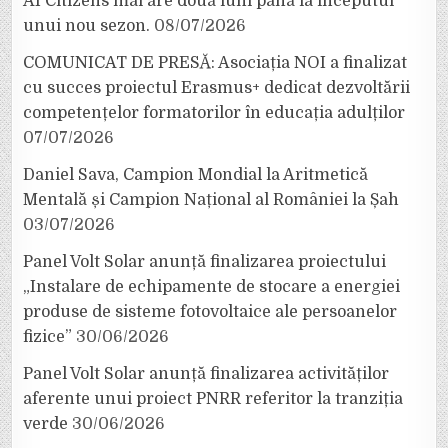
AI Citizens mai are două luni până la începutul
unui nou sezon.
08/07/2026
COMUNICAT DE PRESĂ: Asociația NOI a finalizat
cu succes proiectul Erasmus+ dedicat dezvoltării
competențelor formatorilor în educația adulților
07/07/2026
Daniel Sava, Campion Mondial la Aritmetică
Mentală și Campion Național al României la Șah
03/07/2026
Panel Volt Solar anunță finalizarea proiectului
„Instalare de echipamente de stocare a energiei
produse de sisteme fotovoltaice ale persoanelor
fizice”
30/06/2026
Panel Volt Solar anunță finalizarea activităților
aferente unui proiect PNRR referitor la tranziția
verde
30/06/2026