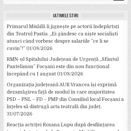
for:
ULTIMELE ȘTIRI
Primarul Misăilă îi jignește pe actorii îndepărtați
din Teatrul Pastia: „Ei gândesc ca niște socialiști
atunci când vorbesc despre salariile ”ce li se
cuvin”!”
01/08/2026
RMN-ul Spitalului Județean de Urgență „Sfântul
Pantelimon” Focșani este din nou funcțional
începând cu 1 august
01/08/2026
Organizația județeană AUR Vrancea își exprimă
dezamăgirea față de modul în care majoritatea
PSD – PNL – FD – PMP din Consiliul local Focșani a
înțeles să distrugă arta teatrală din județ.
31/07/2026
Reacția actriței Roxana Lupu după desființarea