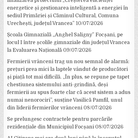
finalizarea proiectului „Creșterea eficienței
energetice și gestionarea inteligentă a energiei în
sediul Primăriei și Căminul Cultural, Comuna
Urechești, județul Vrancea”
10/07/2026
Școala Gimnazială „Anghel Saligny” Focșani, pe
locul I între școlile gimnaziale din județul Vrancea
la Evaluarea Națională
09/07/2026
Fermierii vrânceni trag un nou semnal de alarmă:
prețuri prea mici la laptele vândut de producători
și piață tot mai dificilă. „În plus, se repune pe tapet
chestiunea sistemului anti-grindină, deși
fermierii au spus foarte clar că acest sistem a adus
numai nenorociri”, susține Vasilică Pamfil, unul
din liderii fermierilor vrânceni
08/07/2026
Se prelungesc contractele pentru parcările
rezidențiale din Municipiul Focșani
08/07/2026