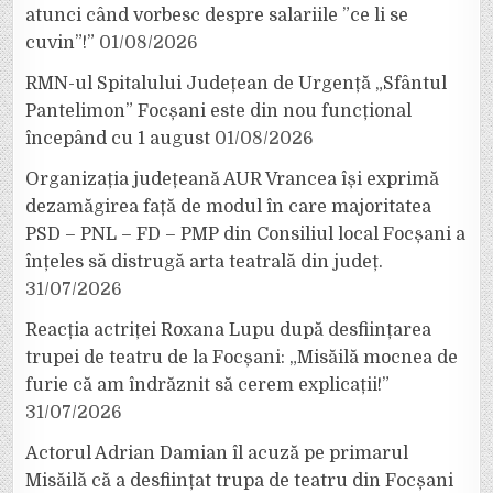
atunci când vorbesc despre salariile ”ce li se
cuvin”!”
01/08/2026
RMN-ul Spitalului Județean de Urgență „Sfântul
Pantelimon” Focșani este din nou funcțional
începând cu 1 august
01/08/2026
Organizația județeană AUR Vrancea își exprimă
dezamăgirea față de modul în care majoritatea
PSD – PNL – FD – PMP din Consiliul local Focșani a
înțeles să distrugă arta teatrală din județ.
31/07/2026
Reacția actriței Roxana Lupu după desființarea
trupei de teatru de la Focșani: „Misăilă mocnea de
furie că am îndrăznit să cerem explicații!”
31/07/2026
Actorul Adrian Damian îl acuză pe primarul
Misăilă că a desființat trupa de teatru din Focșani