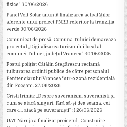
fizice”
30/06/2026
Panel Volt Solar anunță finalizarea activităților
aferente unui proiect PNRR referitor la tranziția
verde
30/06/2026
Comunicat de presă. Comuna Tulnici demarează
proiectul „Digitalizarea turismului local al
comunei Tulnici, județul Vrancea”
30/06/2026
Fostul polițist Cătălin Stegărescu reclamă
tulburarea ordinii publice de către personalul
Penitenciarului Vrancea într-o zonă rezidențială
din Focșani.
27/06/2026
Cristi Irimia: „Despre suveranism, suveraniști și
cum se atacă singuri, fără să-și dea seama, cei
care-i… atacă pe suveraniști” :)
26/06/2026
UAT Năruja a finalizat proiectul „Construire