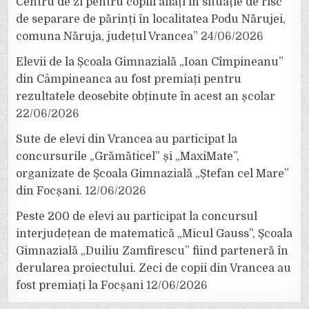
Centru de zi pentru copiii aflați în situație de risc
de separare de părinți în localitatea Podu Nărujei,
comuna Năruja, județul Vrancea”
24/06/2026
Elevii de la Școala Gimnazială „Ioan Cîmpineanu”
din Câmpineanca au fost premiați pentru
rezultatele deosebite obținute în acest an școlar
22/06/2026
Sute de elevi din Vrancea au participat la
concursurile „Grămăticel” și „MaxiMate”,
organizate de Școala Gimnazială „Ștefan cel Mare”
din Focșani.
12/06/2026
Peste 200 de elevi au participat la concursul
interjudețean de matematică „Micul Gauss”, Școala
Gimnazială „Duiliu Zamfirescu” fiind parteneră în
derularea proiectului. Zeci de copii din Vrancea au
fost premiați la Focșani
12/06/2026