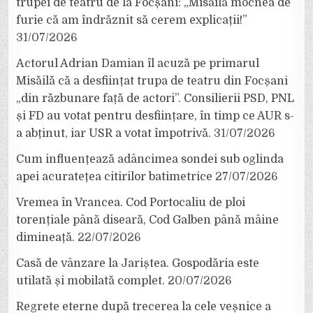
trupei de teatru de la Focșani: „Misăilă mocnea de
furie că am îndrăznit să cerem explicații!”
31/07/2026
Actorul Adrian Damian îl acuză pe primarul
Misăilă că a desființat trupa de teatru din Focșani
„din răzbunare față de actori”. Consilierii PSD, PNL
și FD au votat pentru desființare, în timp ce AUR s-
a abținut, iar USR a votat împotrivă.
31/07/2026
Cum influențează adâncimea sondei sub oglinda
apei acuratețea citirilor batimetrice
27/07/2026
Vremea în Vrancea. Cod Portocaliu de ploi
torențiale până diseară, Cod Galben până mâine
dimineață.
22/07/2026
Casă de vânzare la Jariștea. Gospodăria este
utilată și mobilată complet.
20/07/2026
Regrete eterne după trecerea la cele veșnice a