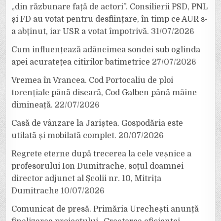
„din răzbunare față de actori”. Consilierii PSD, PNL
și FD au votat pentru desființare, în timp ce AUR s-
a abținut, iar USR a votat împotrivă.
31/07/2026
Cum influențează adâncimea sondei sub oglinda
apei acuratețea citirilor batimetrice
27/07/2026
Vremea în Vrancea. Cod Portocaliu de ploi
torențiale până diseară, Cod Galben până mâine
dimineață.
22/07/2026
Casă de vânzare la Jariștea. Gospodăria este
utilată și mobilată complet.
20/07/2026
Regrete eterne după trecerea la cele veșnice a
profesorului Ion Dumitrache, soțul doamnei
director adjunct al Școlii nr. 10, Mitrița
Dumitrache
10/07/2026
Comunicat de presă. Primăria Urechești anunță