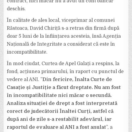
contract, nici măcar nu a avut un cont bancar
deschis.
În calitate de ales local, viceprimar al comunei
Răstoaca, David Chiriță s-a retras din firmă după
doar 5 luni de la înființarea acesteia, însă Agenția
Națională de Integritate a considerat că este în
incompatibilitate.
În mod ciudat, Curtea de Apel Galați a respins, la
fond, acțiunea primarului, în raport cu punctul de
vedere al ANI. ”
Din fericire, Înalta Curte de
Casație și Justiție a făcut dreptate. Nu am fost
în incompatibilitate nici măcar o secundă.
Analiza situației de drept a fost interpretată
corect de judecătorii Înaltei Curți, astfel că
după ani de zile s-a restabilit adevărul, iar
raportul de evaluare al ANI a fost anulat
”, a