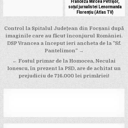
Franceză Mircea Petrișor,
soțul jurnalistei Lenormanda
Florențiu (Atlas TV)
Navigare
Control la Spitalul Județean din Focșani după
în
imaginile care au făcut înconjurul României.
articole
DSP Vrancea a început ieri ancheta de la ”Sf.
Pantelimon” →
← Fostul primar de la Homocea, Neculai
Ionescu, în prezent la PSD, are de achitat un
prejudiciu de 716.000 lei primăriei!