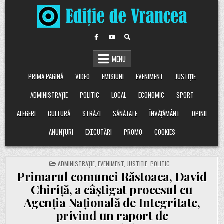
Skip
to
content
MENU
PRIMA PAGINĂ
VIDEO
EMISIUNI
EVENIMENT
JUSTIȚIE
ADMINISTRAȚIE
POLITIC
LOCAL
ECONOMIC
SPORT
ALEGERI
CULTURĂ
STRĂZI
SĂNĂTATE
ÎNVĂȚĂMÂNT
OPINII
ANUNȚURI
EXECUTĂRI
PROMO
COOKIES
POSTED
ADMINISTRAȚIE
,
EVENIMENT
,
JUSTIȚIE
,
POLITIC
IN
Primarul comunei Răstoaca, David
Chiriță, a câștigat procesul cu
Agenția Națională de Integritate,
privind un raport de