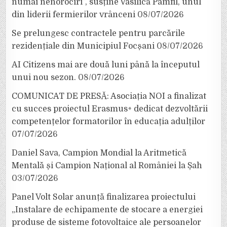
numai nenorociri”, susține Vasilică Pamfil, unul
din liderii fermierilor vrânceni
08/07/2026
Se prelungesc contractele pentru parcările
rezidențiale din Municipiul Focșani
08/07/2026
AI Citizens mai are două luni până la începutul
unui nou sezon.
08/07/2026
COMUNICAT DE PRESĂ: Asociația NOI a finalizat
cu succes proiectul Erasmus+ dedicat dezvoltării
competențelor formatorilor în educația adulților
07/07/2026
Daniel Sava, Campion Mondial la Aritmetică
Mentală și Campion Național al României la Șah
03/07/2026
Panel Volt Solar anunță finalizarea proiectului
„Instalare de echipamente de stocare a energiei
produse de sisteme fotovoltaice ale persoanelor