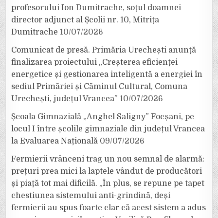
profesorului Ion Dumitrache, soțul doamnei
director adjunct al Școlii nr. 10, Mitrița
Dumitrache
10/07/2026
Comunicat de presă. Primăria Urechești anunță
finalizarea proiectului „Creșterea eficienței
energetice și gestionarea inteligentă a energiei în
sediul Primăriei și Căminul Cultural, Comuna
Urechești, județul Vrancea”
10/07/2026
Școala Gimnazială „Anghel Saligny” Focșani, pe
locul I între școlile gimnaziale din județul Vrancea
la Evaluarea Națională
09/07/2026
Fermierii vrânceni trag un nou semnal de alarmă:
prețuri prea mici la laptele vândut de producători
și piață tot mai dificilă. „În plus, se repune pe tapet
chestiunea sistemului anti-grindină, deși
fermierii au spus foarte clar că acest sistem a adus