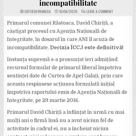
incompatibilitate
ON
EDITIEDEVRANCEA
10/06/2020
LEAVE A COMMENT
PRIMARUL
COMUNEI
RĂSTOACA,
Primarul comunei Răstoaca, David Chiriță, a
DAVID
CHIRIȚĂ,
câștigat procesul cu Agenția Națională de
A
CÂȘTIGAT
Integritate, în dosarul în care ANI îl acuza de
PROCESUL
CU
incompatibilitate.
Decizia ÎCCJ este definitivă!
AGENȚIA
NAȚIONALĂ
DE
INTEGRITATE,
Instanța supremă s-a pronunțat ieri admițând
PRIVIND
UN
recursul formulat de primarul liberal împotriva
RAPORT
DE
sentinței date de Curtea de Apel Galați, prin care
INCOMPATIBILI
aceasta respinsese acțiunea formulată inițial
împotriva raportului emis de Agenția Națională de
Integritate, pe 29 martie 2016.
Primarul David Chiriță a înființat în urmă cu mai
mulți ani o firmă însă nu a avut niciun fel de
activitate în cadrul ei, nu a încheiat niciun