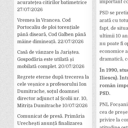
important co
acuratețea citirilor batimetrice
27/07/2026
PSD se preti
Vremea în Vrancea. Cod
arată cu totu
Portocaliu de ploi torențiale
fapt, de situ
până diseară, Cod Galben până
ultimii 10 an
mâine dimineață.
22/07/2026
nu poate fi o
economice al
Casă de vânzare la Jariștea.
dramatică, c
Gospodăria este utilată și
mobilată complet.
20/07/2026
În 1990, stu
Regrete eterne după trecerea la
Iliescu). În
cele veșnice a profesorului Ion
român impor
Dumitrache, soțul doamnei
PSD.
director adjunct al Școlii nr. 10,
PNL Focșani î
Mitrița Dumitrache
10/07/2026
cea de preșe
Comunicat de presă. Primăria
privire la co
Urechești anunță finalizarea
atitudine os