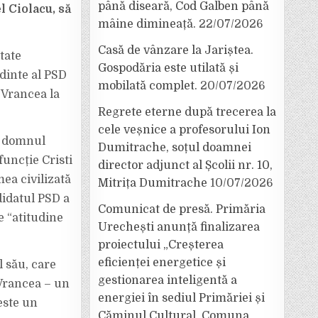
până diseară, Cod Galben până
l Ciolacu, să
mâine dimineață.
22/07/2026
Casă de vânzare la Jariștea.
tate
Gospodăria este utilată și
dinte al PSD
mobilată complet.
20/07/2026
L Vrancea la
Regrete eterne după trecerea la
cele veșnice a profesorului Ion
i, domnul
Dumitrache, soțul doamnei
uncție Cristi
director adjunct al Școlii nr. 10,
mea civilizată
Mitrița Dumitrache
10/07/2026
didatul PSD a
Comunicat de presă. Primăria
e “atitudine
Urechești anunță finalizarea
proiectului „Creșterea
eficienței energetice și
 său, care
gestionarea inteligentă a
 Vrancea – un
energiei în sediul Primăriei și
este un
Căminul Cultural, Comuna