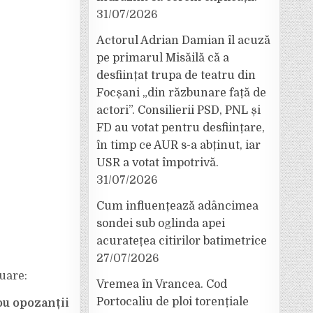
31/07/2026
Actorul Adrian Damian îl acuză
pe primarul Misăilă că a
desființat trupa de teatru din
Focșani „din răzbunare față de
actori”. Consilierii PSD, PNL și
FD au votat pentru desființare,
în timp ce AUR s-a abținut, iar
USR a votat împotrivă.
31/07/2026
Cum influențează adâncimea
sondei sub oglinda apei
acuratețea citirilor batimetrice
27/07/2026
uare:
Vremea în Vrancea. Cod
Portocaliu de ploi torențiale
ou opozanții