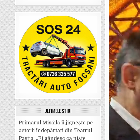
ULTIMELE ȘTIRI
Primarul Misăilă îi jignește pe
actorii îndepărtați din Teatrul
Pastia: „Ei gândesc ca niște