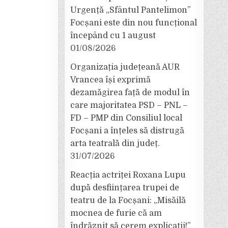
Urgență „Sfântul Pantelimon”
Focșani este din nou funcțional
începând cu 1 august
01/08/2026
Organizația județeană AUR
Vrancea își exprimă
dezamăgirea față de modul în
care majoritatea PSD – PNL –
FD – PMP din Consiliul local
Focșani a înțeles să distrugă
arta teatrală din județ.
31/07/2026
Reacția actriței Roxana Lupu
după desființarea trupei de
teatru de la Focșani: „Misăilă
mocnea de furie că am
îndrăznit să cerem explicații!”