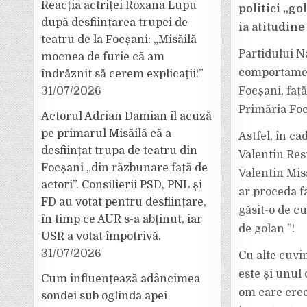
Reacția actriței Roxana Lupu
politici „go
după desființarea trupei de
ia atitudine
teatru de la Focșani: „Misăilă
Partidului N
mocnea de furie că am
comportament
îndrăznit să cerem explicații!”
31/07/2026
Focșani, față
Primăria Foc
Actorul Adrian Damian îl acuză
pe primarul Misăilă că a
Astfel, în c
desființat trupa de teatru din
Valentin Res
Focșani „din răzbunare față de
Valentin Misă
actori”. Consilierii PSD, PNL și
ar proceda f
FD au votat pentru desființare,
găsit-o de c
în timp ce AUR s-a abținut, iar
de golan ”!
USR a votat împotrivă.
31/07/2026
Cu alte cuvi
este și unul 
Cum influențează adâncimea
om care cree
sondei sub oglinda apei