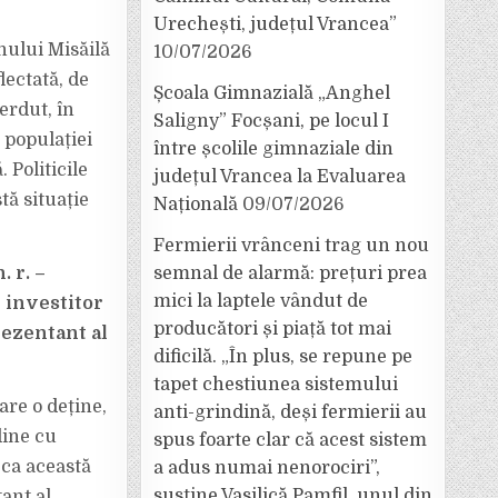
Urechești, județul Vrancea”
nului Misăilă
10/07/2026
lectată, de
Școala Gimnazială „Anghel
erdut, în
Saligny” Focșani, pe locul I
l populației
între școlile gimnaziale din
 Politicile
județul Vrancea la Evaluarea
tă situație
Națională
09/07/2026
Fermierii vrânceni trag un nou
 r. –
semnal de alarmă: prețuri prea
mici la laptele vândut de
i investitor
producători și piață tot mai
ezentant al
dificilă. „În plus, se repune pe
tapet chestiunea sistemului
are o deține,
anti-grindină, deși fermierii au
dine cu
spus foarte clar că acest sistem
 ca această
a adus numai nenorociri”,
susține Vasilică Pamfil, unul din
ant al