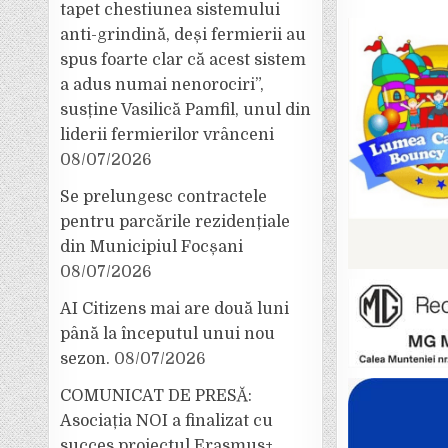
tapet chestiunea sistemului
anti-grindină, deși fermierii au
spus foarte clar că acest sistem
a adus numai nenorociri”,
susține Vasilică Pamfil, unul din
liderii fermierilor vrânceni
08/07/2026
Se prelungesc contractele
pentru parcările rezidențiale
din Municipiul Focșani
08/07/2026
AI Citizens mai are două luni
până la începutul unui nou
sezon.
08/07/2026
COMUNICAT DE PRESĂ:
Asociația NOI a finalizat cu
succes proiectul Erasmus+