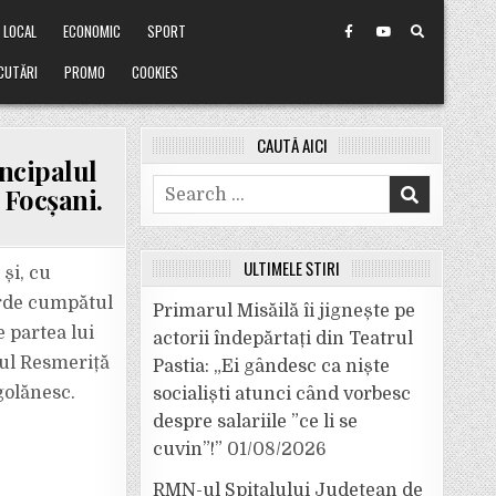
LOCAL
ECONOMIC
SPORT
CUTĂRI
PROMO
COOKIES
CAUTĂ AICI
ncipalul
Search
 Focșani.
for:
ULTIMELE ȘTIRI
și, cu
ierde cumpătul
Primarul Misăilă îi jignește pe
e partea lui
actorii îndepărtați din Teatrul
lul Resmeriță
Pastia: „Ei gândesc ca niște
golănesc.
socialiști atunci când vorbesc
despre salariile ”ce li se
cuvin”!”
01/08/2026
RMN-ul Spitalului Județean de