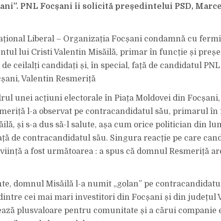
lani”. PNL Focșani îi solicită președintelui PSD, Marce
ațional Liberal – Organizația Focșani condamnă cu fermi
ul lui Cristi Valentin Misăilă, primar în funcție și preșe
 de ceilalți candidați și, în special, față de candidatul PN
șani, Valentin Resmeriță
adrul unei acțiuni electorale în Piața Moldovei din Focșan
meriță l-a observat pe contracandidatul său, primarul în f
ilă, și s-a dus să-l salute, așa cum orice politician din lu
ață de contracandidatul său. Singura reacție pe care can
uviință a fost următoarea : a spus că domnul Resmeriță ar
nte, domnul Misăilă l-a numit „golan” pe contracandidatul
dintre cei mai mari investitori din Focșani și din județul
ază plusvaloare pentru comunitate și a cărui companie 