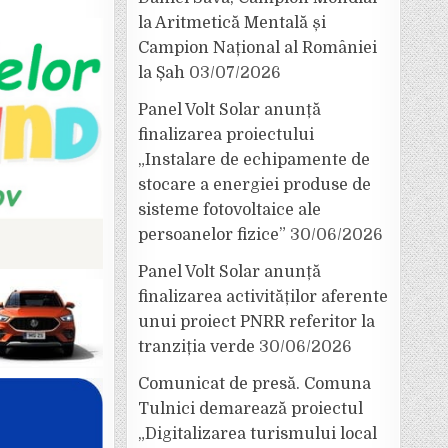
la Aritmetică Mentală și
Campion Național al României
la Șah
03/07/2026
Panel Volt Solar anunță
finalizarea proiectului
„Instalare de echipamente de
stocare a energiei produse de
sisteme fotovoltaice ale
persoanelor fizice”
30/06/2026
Panel Volt Solar anunță
finalizarea activităților aferente
unui proiect PNRR referitor la
tranziția verde
30/06/2026
Comunicat de presă. Comuna
Tulnici demarează proiectul
„Digitalizarea turismului local