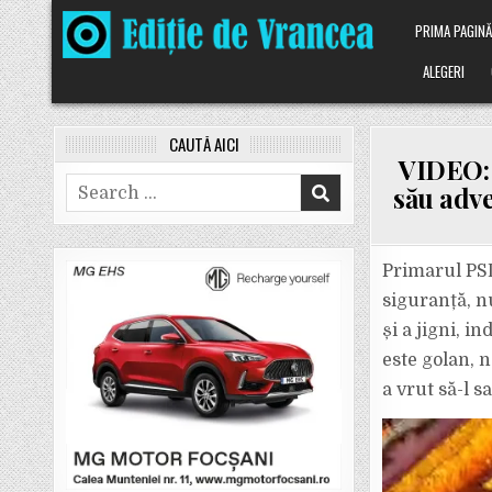
Skip
PRIMA PAGIN
to
content
ALEGERI
CAUTĂ AICI
VIDEO: 
Search
său adve
for:
Primarul PSD
siguranță, nu
și a jigni, i
este golan, n
a vrut să-l s