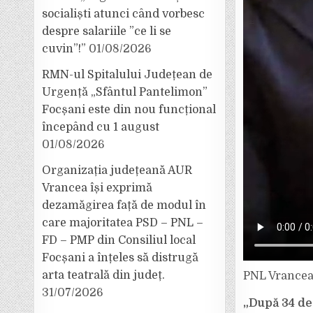
socialiști atunci când vorbesc
despre salariile ”ce li se
cuvin”!”
01/08/2026
RMN-ul Spitalului Județean de
Urgență „Sfântul Pantelimon”
Focșani este din nou funcțional
începând cu 1 august
01/08/2026
Organizația județeană AUR
Vrancea își exprimă
dezamăgirea față de modul în
care majoritatea PSD – PNL –
FD – PMP din Consiliul local
Focșani a înțeles să distrugă
arta teatrală din județ.
PNL Vrancea 
31/07/2026
„După 34 de