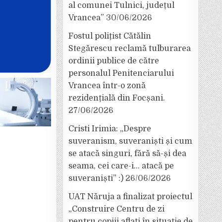
al comunei Tulnici, județul
Vrancea”
30/06/2026
Fostul polițist Cătălin
Stegărescu reclamă tulburarea
ordinii publice de către
personalul Penitenciarului
Vrancea într-o zonă
rezidențială din Focșani.
27/06/2026
Cristi Irimia: „Despre
suveranism, suveraniști și cum
se atacă singuri, fără să-și dea
seama, cei care-i… atacă pe
suveraniști” :)
26/06/2026
UAT Năruja a finalizat proiectul
„Construire Centru de zi
pentru copiii aflați în situație de