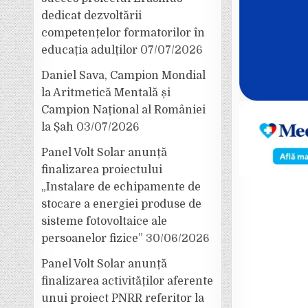
dedicat dezvoltării
competențelor formatorilor în
educația adulților
07/07/2026
Daniel Sava, Campion Mondial
la Aritmetică Mentală și
Campion Național al României
la Șah
03/07/2026
Panel Volt Solar anunță
finalizarea proiectului
„Instalare de echipamente de
stocare a energiei produse de
sisteme fotovoltaice ale
persoanelor fizice”
30/06/2026
Panel Volt Solar anunță
finalizarea activităților aferente
unui proiect PNRR referitor la