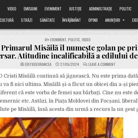
Ă
VIDEO
EMISIUNI
EVENIMENT
JUSTIȚIE
ADMINISTRAȚIE
POLITIC
CULTURĂ
STRĂZI
SĂNĂTATE
ÎNVĂȚĂMÂNT
OPINII
ANUNȚURI
EXE
POSTED
EVENIMENT
,
POLITIC
,
VIDEO
IN
Primarul Misăilă îl numește golan pe pri
rsar. Atitudine incalificabilă a edilului de
ON
EDITIEDEVRANCEA
27/05/2024
LEAVE A COMMENT
VIDEO:
PRIMARUL
MISĂILĂ
 Cristi Misăilă continuă să jignească. Nu este prima dată 
ÎL
NUMEȘTE
 va fi nici ultima. Misăilă și-a făcut un obicei din a-și p
GOLAN
PE
ndiferent că este vorba de femei sau bărbați. Cine nu este d
PRINCIPALUL
SĂU
emernic etc. Astăzi, în Piața Moldovei din Focșani, libera
ADVERSAR.
ATITUDINE
INCALIFICABILĂ
alute pe Misăilă, însă acesta din urmă a recurs la un gest 
A
EDILULUI
DE
FOCȘANI.