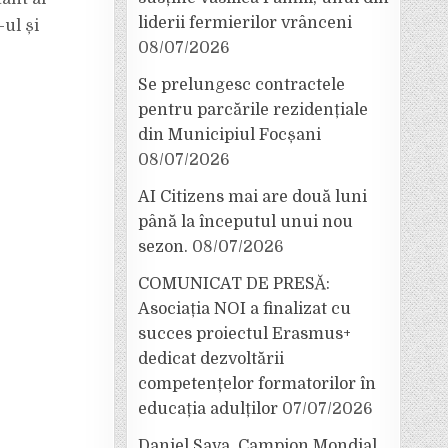
liderii fermierilor vrânceni
-ul și
08/07/2026
Se prelungesc contractele
pentru parcările rezidențiale
din Municipiul Focșani
08/07/2026
AI Citizens mai are două luni
până la începutul unui nou
sezon.
08/07/2026
COMUNICAT DE PRESĂ:
Asociația NOI a finalizat cu
succes proiectul Erasmus+
dedicat dezvoltării
competențelor formatorilor în
educația adulților
07/07/2026
Daniel Sava, Campion Mondial