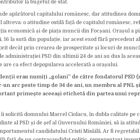
ntributor la bugetul de stat.
nde apărătorul capitalului românesc, dar atitudinea dom
l altceva: o atitudine ostilă față de capitalul românesc, ref
ația economică și de piața muncii din Focșani. Orașul a pi
i, 16 la sută din populație, iar acest exod fără precedent a
prit decât prin crearea de prosperitate și locuri de muncă.
e administrației PSD din ultimii 24 de ani au dus la aceas
e are ca efect depopularea accelerată a orașului.
denții erau numiți „golani” de către fondatorul PSD (n.
tr-un arc peste timp de 34 de ani, un membru al PNL ș
tant primește aceeași etichetă din partea unui repr
i solicită domnului Marcel Ciolacu, în dubla calitate pe c
dinte al PSD și de șef al Guvernului României, să ia atitu
mportamentul candidatului Cristi Misăilă. Ar fi regretabil
tilă față de un contracandidat politic, reprezentant import