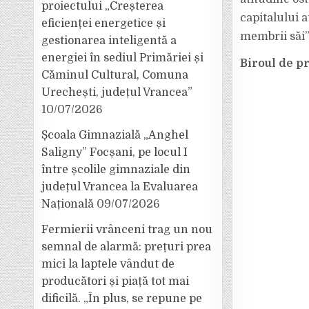
proiectului „Creșterea
capitalului a
eficienței energetice și
membrii săi”
gestionarea inteligentă a
energiei în sediul Primăriei și
Biroul de pr
Căminul Cultural, Comuna
Urechești, județul Vrancea”
10/07/2026
Școala Gimnazială „Anghel
Saligny” Focșani, pe locul I
între școlile gimnaziale din
județul Vrancea la Evaluarea
Națională
09/07/2026
Fermierii vrânceni trag un nou
semnal de alarmă: prețuri prea
mici la laptele vândut de
producători și piață tot mai
dificilă. „În plus, se repune pe