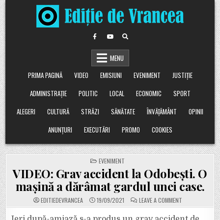
Skip
to
content
MENU
PRIMA PAGINĂ
VIDEO
EMISIUNI
EVENIMENT
JUSTIȚIE
ADMINISTRAȚIE
POLITIC
LOCAL
ECONOMIC
SPORT
ALEGERI
CULTURĂ
STRĂZI
SĂNĂTATE
ÎNVĂȚĂMÂNT
OPINII
ANUNȚURI
EXECUTĂRI
PROMO
COOKIES
POSTED
EVENIMENT
IN
VIDEO: Grav accident la Odobești. O
mașină a dărâmat gardul unei case.
ON
EDITIEDEVRANCEA
19/09/2021
LEAVE A COMMENT
VIDEO:
GRAV
ACCIDENT
Ieri după-amiază s-a produs un grav accident de