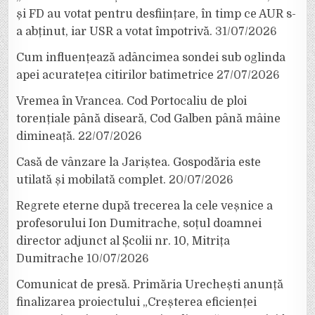
și FD au votat pentru desființare, în timp ce AUR s-
a abținut, iar USR a votat împotrivă.
31/07/2026
Cum influențează adâncimea sondei sub oglinda
apei acuratețea citirilor batimetrice
27/07/2026
Vremea în Vrancea. Cod Portocaliu de ploi
torențiale până diseară, Cod Galben până mâine
dimineață.
22/07/2026
Casă de vânzare la Jariștea. Gospodăria este
utilată și mobilată complet.
20/07/2026
Regrete eterne după trecerea la cele veșnice a
profesorului Ion Dumitrache, soțul doamnei
director adjunct al Școlii nr. 10, Mitrița
Dumitrache
10/07/2026
Comunicat de presă. Primăria Urechești anunță
finalizarea proiectului „Creșterea eficienței