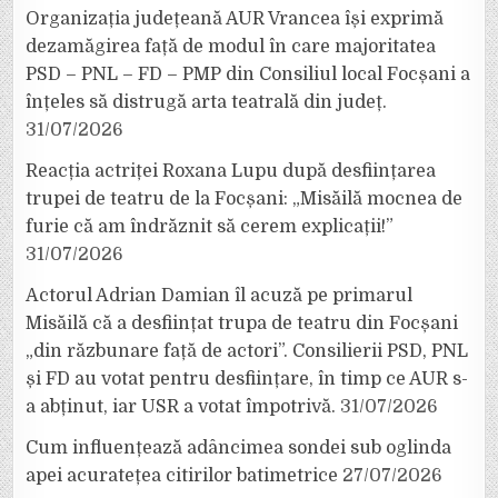
Organizația județeană AUR Vrancea își exprimă
dezamăgirea față de modul în care majoritatea
PSD – PNL – FD – PMP din Consiliul local Focșani a
înțeles să distrugă arta teatrală din județ.
31/07/2026
Reacția actriței Roxana Lupu după desființarea
trupei de teatru de la Focșani: „Misăilă mocnea de
furie că am îndrăznit să cerem explicații!”
31/07/2026
Actorul Adrian Damian îl acuză pe primarul
Misăilă că a desființat trupa de teatru din Focșani
„din răzbunare față de actori”. Consilierii PSD, PNL
și FD au votat pentru desființare, în timp ce AUR s-
a abținut, iar USR a votat împotrivă.
31/07/2026
Cum influențează adâncimea sondei sub oglinda
apei acuratețea citirilor batimetrice
27/07/2026