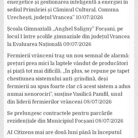
energetice și gestionarea inteligentă a energiei în
sediul Primăriei și Căminul Cultural, Comuna
Urechești, județul Vrancea”
10/07/2026
Școala Gimnazială „Anghel Saligny” Focșani, pe
locul I între școlile gimnaziale din județul Vrancea
la Evaluarea Națională
09/07/2026
Fermierii vrânceni trag un nou semnal de alarmă:
prețuri prea mici la laptele vândut de producători
și piață tot mai dificilă. „În plus, se repune pe tapet
chestiunea sistemului anti-grindină, deși
fermierii au spus foarte clar că acest sistem a adus
numai nenorociri”, susține Vasilică Pamfil, unul
din liderii fermierilor vrânceni
08/07/2026
Se prelungesc contractele pentru parcările
rezidențiale din Municipiul Focșani
08/07/2026
AI Citizens mai are două luni până la începutul