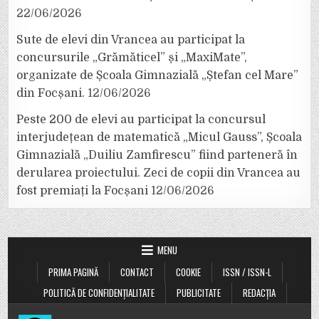
22/06/2026
Sute de elevi din Vrancea au participat la
concursurile „Grămăticel” și „MaxiMate”,
organizate de Școala Gimnazială „Ștefan cel Mare”
din Focșani.
12/06/2026
Peste 200 de elevi au participat la concursul
interjudețean de matematică „Micul Gauss”, Școala
Gimnazială „Duiliu Zamfirescu” fiind parteneră în
derularea proiectului. Zeci de copii din Vrancea au
fost premiați la Focșani
12/06/2026
MENU
PRIMA PAGINĂ
CONTACT
COOKIE
ISSN / ISSN-L
POLITICĂ DE CONFIDENȚIALITATE
PUBLICITATE
REDACȚIA