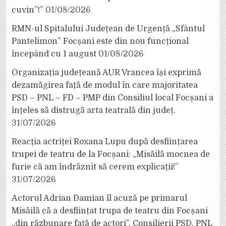
cuvin”!”
01/08/2026
RMN-ul Spitalului Județean de Urgență „Sfântul
Pantelimon” Focșani este din nou funcțional
începând cu 1 august
01/08/2026
Organizația județeană AUR Vrancea își exprimă
dezamăgirea față de modul în care majoritatea
PSD – PNL – FD – PMP din Consiliul local Focșani a
înțeles să distrugă arta teatrală din județ.
31/07/2026
Reacția actriței Roxana Lupu după desființarea
trupei de teatru de la Focșani: „Misăilă mocnea de
furie că am îndrăznit să cerem explicații!”
31/07/2026
Actorul Adrian Damian îl acuză pe primarul
Misăilă că a desființat trupa de teatru din Focșani
„din răzbunare față de actori”. Consilierii PSD, PNL