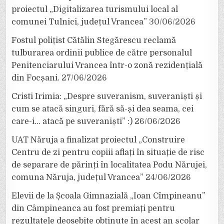
proiectul „Digitalizarea turismului local al
comunei Tulnici, județul Vrancea”
30/06/2026
Fostul polițist Cătălin Stegărescu reclamă
tulburarea ordinii publice de către personalul
Penitenciarului Vrancea într-o zonă rezidențială
din Focșani.
27/06/2026
Cristi Irimia: „Despre suveranism, suveraniști și
cum se atacă singuri, fără să-și dea seama, cei
care-i… atacă pe suveraniști” :)
26/06/2026
UAT Năruja a finalizat proiectul „Construire
Centru de zi pentru copiii aflați în situație de risc
de separare de părinți în localitatea Podu Nărujei,
comuna Năruja, județul Vrancea”
24/06/2026
Elevii de la Școala Gimnazială „Ioan Cîmpineanu”
din Câmpineanca au fost premiați pentru
rezultatele deosebite obținute în acest an școlar