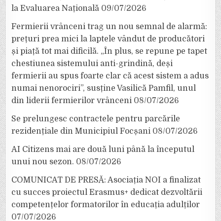
la Evaluarea Națională
09/07/2026
Fermierii vrânceni trag un nou semnal de alarmă:
prețuri prea mici la laptele vândut de producători
și piață tot mai dificilă. „În plus, se repune pe tapet
chestiunea sistemului anti-grindină, deși
fermierii au spus foarte clar că acest sistem a adus
numai nenorociri”, susține Vasilică Pamfil, unul
din liderii fermierilor vrânceni
08/07/2026
Se prelungesc contractele pentru parcările
rezidențiale din Municipiul Focșani
08/07/2026
AI Citizens mai are două luni până la începutul
unui nou sezon.
08/07/2026
COMUNICAT DE PRESĂ: Asociația NOI a finalizat
cu succes proiectul Erasmus+ dedicat dezvoltării
competențelor formatorilor în educația adulților
07/07/2026