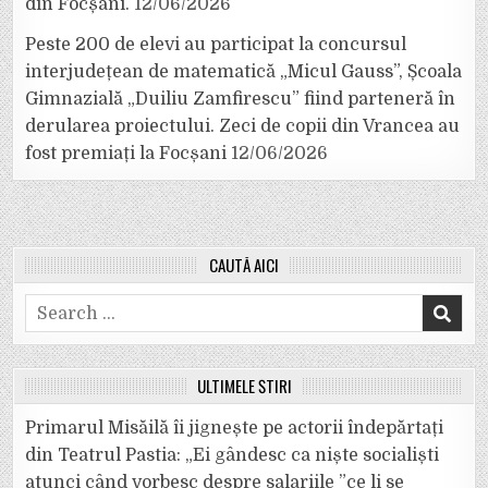
din Focșani.
12/06/2026
Peste 200 de elevi au participat la concursul
interjudețean de matematică „Micul Gauss”, Școala
Gimnazială „Duiliu Zamfirescu” fiind parteneră în
derularea proiectului. Zeci de copii din Vrancea au
fost premiați la Focșani
12/06/2026
CAUTĂ AICI
Search
for:
ULTIMELE ȘTIRI
Primarul Misăilă îi jignește pe actorii îndepărtați
din Teatrul Pastia: „Ei gândesc ca niște socialiști
atunci când vorbesc despre salariile ”ce li se