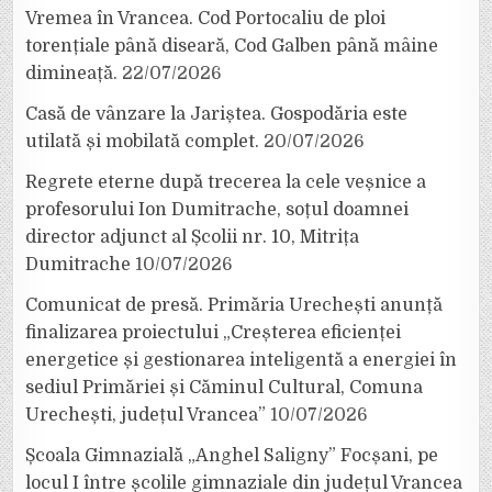
Vremea în Vrancea. Cod Portocaliu de ploi
torențiale până diseară, Cod Galben până mâine
dimineață.
22/07/2026
Casă de vânzare la Jariștea. Gospodăria este
utilată și mobilată complet.
20/07/2026
Regrete eterne după trecerea la cele veșnice a
profesorului Ion Dumitrache, soțul doamnei
director adjunct al Școlii nr. 10, Mitrița
Dumitrache
10/07/2026
Comunicat de presă. Primăria Urechești anunță
finalizarea proiectului „Creșterea eficienței
energetice și gestionarea inteligentă a energiei în
sediul Primăriei și Căminul Cultural, Comuna
Urechești, județul Vrancea”
10/07/2026
Școala Gimnazială „Anghel Saligny” Focșani, pe
locul I între școlile gimnaziale din județul Vrancea