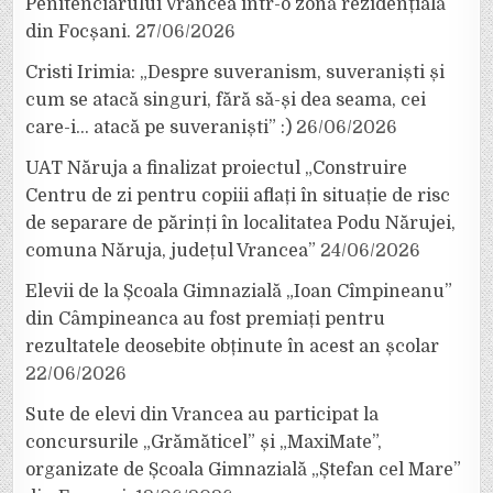
Penitenciarului Vrancea într-o zonă rezidențială
din Focșani.
27/06/2026
Cristi Irimia: „Despre suveranism, suveraniști și
cum se atacă singuri, fără să-și dea seama, cei
care-i… atacă pe suveraniști” :)
26/06/2026
UAT Năruja a finalizat proiectul „Construire
Centru de zi pentru copiii aflați în situație de risc
de separare de părinți în localitatea Podu Nărujei,
comuna Năruja, județul Vrancea”
24/06/2026
Elevii de la Școala Gimnazială „Ioan Cîmpineanu”
din Câmpineanca au fost premiați pentru
rezultatele deosebite obținute în acest an școlar
22/06/2026
Sute de elevi din Vrancea au participat la
concursurile „Grămăticel” și „MaxiMate”,
organizate de Școala Gimnazială „Ștefan cel Mare”