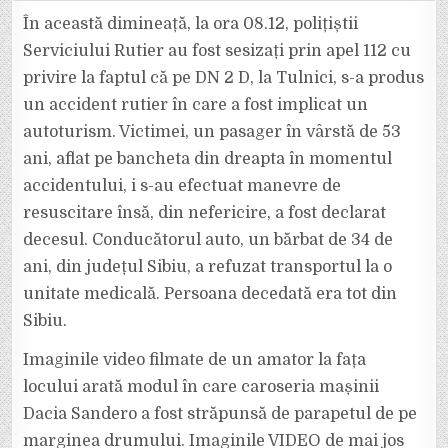
EXCLUSIV:
ACCIDENT
În această dimineață, la ora 08.12, polițiștii
MORTAL
LA
Serviciului Rutier au fost sesizați prin apel 112 cu
TULNICI.
UN
privire la faptul că pe DN 2 D, la Tulnici, s-a produs
PARAPET
A
un accident rutier în care a fost implicat un
INTRAT
CA
„PRIN
autoturism. Victimei, un pasager în vârstă de 53
BRÂNZĂ”
ÎNTR-
ani, aflat pe bancheta din dreapta în momentul
O
DACIE
accidentului, i s-au efectuat manevre de
SANDERO
resuscitare însă, din nefericire, a fost declarat
decesul. Conducătorul auto, un bărbat de 34 de
ani, din județul Sibiu, a refuzat transportul la o
unitate medicală. Persoana decedată era tot din
Sibiu.
Imaginile video filmate de un amator la fața
locului arată modul în care caroseria mașinii
Dacia Sandero a fost străpunsă de parapetul de pe
marginea drumului. Imaginile VIDEO de mai jos