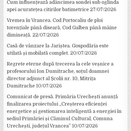
Cum influențează adâncimea sondei sub oglinda
apei acuratețea citirilor batimetrice
27/07/2026
Vremea în Vrancea. Cod Portocaliu de ploi
torențiale până diseară, Cod Galben până mâine
dimineață.
22/07/2026
Casă de vânzare la Jariștea. Gospodăria este
utilată și mobilată complet.
20/07/2026
Regrete eterne după trecerea la cele veșnice a
profesorului Ion Dumitrache, soțul doamnei
director adjunct al Școlii nr. 10, Mitrița
Dumitrache
10/07/2026
Comunicat de presă. Primăria Urechești anunță
finalizarea proiectului „Creșterea eficienței
energetice și gestionarea inteligentă a energiei în
sediul Primăriei și Căminul Cultural, Comuna
Urechești, județul Vrancea”
10/07/2026