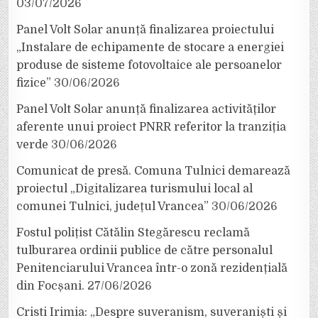
03/07/2026
Panel Volt Solar anunță finalizarea proiectului
„Instalare de echipamente de stocare a energiei
produse de sisteme fotovoltaice ale persoanelor
fizice”
30/06/2026
Panel Volt Solar anunță finalizarea activităților
aferente unui proiect PNRR referitor la tranziția
verde
30/06/2026
Comunicat de presă. Comuna Tulnici demarează
proiectul „Digitalizarea turismului local al
comunei Tulnici, județul Vrancea”
30/06/2026
Fostul polițist Cătălin Stegărescu reclamă
tulburarea ordinii publice de către personalul
Penitenciarului Vrancea într-o zonă rezidențială
din Focșani.
27/06/2026
Cristi Irimia: „Despre suveranism, suveraniști și