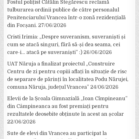
Fostul polițist Cătălin Stegărescu reclamă
tulburarea ordinii publice de către personalul
Penitenciarului Vrancea într-o zonă rezidențială
din Focșani.
27/06/2026
Cristi Irimia: „Despre suveranism, suveraniști și
cum se atacă singuri, fără să-și dea seama, cei
care-i… atacă pe suveraniști” :)
26/06/2026
UAT Năruja a finalizat proiectul „Construire
Centru de zi pentru copiii aflați în situație de risc
de separare de părinți în localitatea Podu Nărujei,
comuna Năruja, județul Vrancea”
24/06/2026
Elevii de la Școala Gimnazială „Ioan Cîmpineanu”
din Câmpineanca au fost premiați pentru
rezultatele deosebite obținute în acest an școlar
22/06/2026
Sute de elevi din Vrancea au participat la