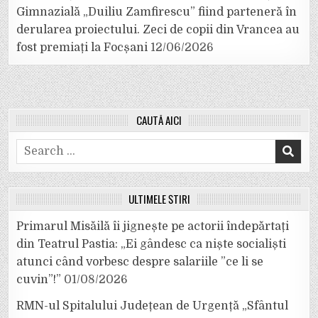
Gimnazială „Duiliu Zamfirescu” fiind parteneră în
derularea proiectului. Zeci de copii din Vrancea au
fost premiați la Focșani
12/06/2026
CAUTĂ AICI
Search
for:
ULTIMELE ȘTIRI
Primarul Misăilă îi jignește pe actorii îndepărtați
din Teatrul Pastia: „Ei gândesc ca niște socialiști
atunci când vorbesc despre salariile ”ce li se
cuvin”!”
01/08/2026
RMN-ul Spitalului Județean de Urgență „Sfântul