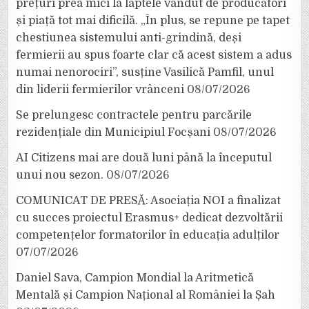
prețuri prea mici la laptele vândut de producători
și piață tot mai dificilă. „În plus, se repune pe tapet
chestiunea sistemului anti-grindină, deși
fermierii au spus foarte clar că acest sistem a adus
numai nenorociri”, susține Vasilică Pamfil, unul
din liderii fermierilor vrânceni
08/07/2026
Se prelungesc contractele pentru parcările
rezidențiale din Municipiul Focșani
08/07/2026
AI Citizens mai are două luni până la începutul
unui nou sezon.
08/07/2026
COMUNICAT DE PRESĂ: Asociația NOI a finalizat
cu succes proiectul Erasmus+ dedicat dezvoltării
competențelor formatorilor în educația adulților
07/07/2026
Daniel Sava, Campion Mondial la Aritmetică
Mentală și Campion Național al României la Șah