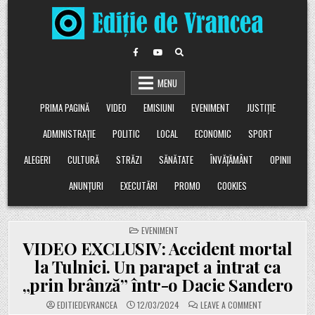
Skip
to
content
MENU
PRIMA PAGINĂ
VIDEO
EMISIUNI
EVENIMENT
JUSTIȚIE
ADMINISTRAȚIE
POLITIC
LOCAL
ECONOMIC
SPORT
ALEGERI
CULTURĂ
STRĂZI
SĂNĂTATE
ÎNVĂȚĂMÂNT
OPINII
ANUNȚURI
EXECUTĂRI
PROMO
COOKIES
POSTED
EVENIMENT
IN
VIDEO EXCLUSIV: Accident mortal
la Tulnici. Un parapet a intrat ca
„prin brânză” într-o Dacie Sandero
ON
EDITIEDEVRANCEA
12/03/2024
LEAVE A COMMENT
VIDEO