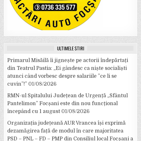
ULTIMELE ȘTIRI
Primarul Misăilă îi jignește pe actorii îndepărtați
din Teatrul Pastia: „Ei gândesc ca niște socialiști
atunci când vorbesc despre salariile ”ce li se
cuvin”!”
01/08/2026
RMN-ul Spitalului Județean de Urgență „Sfântul
Pantelimon” Focșani este din nou funcțional
începând cu 1 august
01/08/2026
Organizația județeană AUR Vrancea își exprimă
dezamăgirea față de modul în care majoritatea
PSD – PNL – FD – PMP din Consiliul local Focșani a