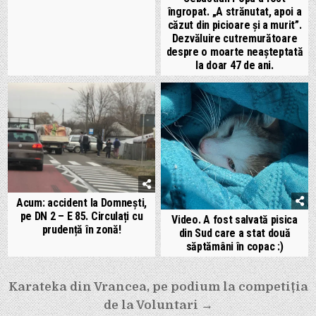
îngropat. „A strănutat, apoi a
căzut din picioare și a murit”.
Dezvăluire cutremurătoare
despre o moarte neașteptată
la doar 47 de ani.
Acum: accident la Domnești,
pe DN 2 – E 85. Circulați cu
Video. A fost salvată pisica
prudență în zonă!
din Sud care a stat două
săptămâni în copac :)
Navigare
Karateka din Vrancea, pe podium la competiția
în
de la Voluntari →