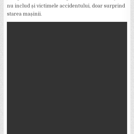
nu includ și victimele accidentului, doar surprind
starea mașinii.