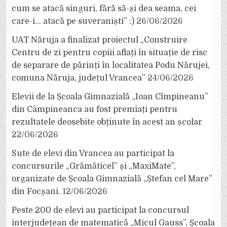
cum se atacă singuri, fără să-și dea seama, cei
care-i… atacă pe suveraniști” :)
26/06/2026
UAT Năruja a finalizat proiectul „Construire
Centru de zi pentru copiii aflați în situație de risc
de separare de părinți în localitatea Podu Nărujei,
comuna Năruja, județul Vrancea”
24/06/2026
Elevii de la Școala Gimnazială „Ioan Cîmpineanu”
din Câmpineanca au fost premiați pentru
rezultatele deosebite obținute în acest an școlar
22/06/2026
Sute de elevi din Vrancea au participat la
concursurile „Grămăticel” și „MaxiMate”,
organizate de Școala Gimnazială „Ștefan cel Mare”
din Focșani.
12/06/2026
Peste 200 de elevi au participat la concursul
interjudețean de matematică „Micul Gauss”, Școala