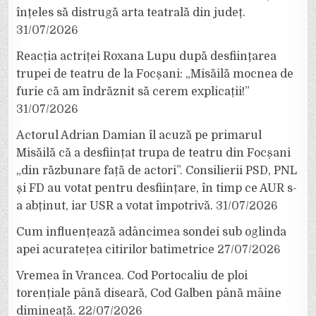
înțeles să distrugă arta teatrală din județ.
31/07/2026
Reacția actriței Roxana Lupu după desființarea
trupei de teatru de la Focșani: „Misăilă mocnea de
furie că am îndrăznit să cerem explicații!”
31/07/2026
Actorul Adrian Damian îl acuză pe primarul
Misăilă că a desființat trupa de teatru din Focșani
„din răzbunare față de actori”. Consilierii PSD, PNL
și FD au votat pentru desființare, în timp ce AUR s-
a abținut, iar USR a votat împotrivă.
31/07/2026
Cum influențează adâncimea sondei sub oglinda
apei acuratețea citirilor batimetrice
27/07/2026
Vremea în Vrancea. Cod Portocaliu de ploi
torențiale până diseară, Cod Galben până mâine
dimineață.
22/07/2026