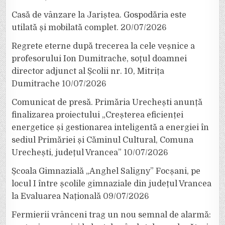
Casă de vânzare la Jariștea. Gospodăria este
utilată și mobilată complet.
20/07/2026
Regrete eterne după trecerea la cele veșnice a
profesorului Ion Dumitrache, soțul doamnei
director adjunct al Școlii nr. 10, Mitrița
Dumitrache
10/07/2026
Comunicat de presă. Primăria Urechești anunță
finalizarea proiectului „Creșterea eficienței
energetice și gestionarea inteligentă a energiei în
sediul Primăriei și Căminul Cultural, Comuna
Urechești, județul Vrancea”
10/07/2026
Școala Gimnazială „Anghel Saligny” Focșani, pe
locul I între școlile gimnaziale din județul Vrancea
la Evaluarea Națională
09/07/2026
Fermierii vrânceni trag un nou semnal de alarmă: