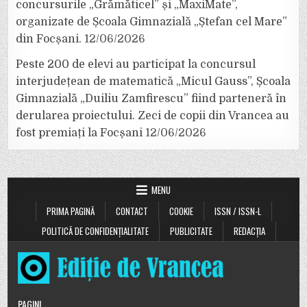
concursurile „Grămăticel” și „MaxiMate”,
organizate de Școala Gimnazială „Ștefan cel Mare”
din Focșani.
12/06/2026
Peste 200 de elevi au participat la concursul
interjudețean de matematică „Micul Gauss”, Școala
Gimnazială „Duiliu Zamfirescu” fiind parteneră în
derularea proiectului. Zeci de copii din Vrancea au
fost premiați la Focșani
12/06/2026
MENU
PRIMA PAGINĂ
CONTACT
COOKIE
ISSN / ISSN-L
POLITICĂ DE CONFIDENȚIALITATE
PUBLICITATE
REDACȚIA
PAGINI