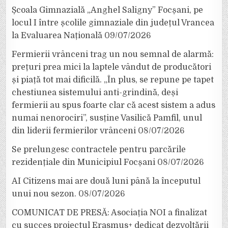
Școala Gimnazială „Anghel Saligny” Focșani, pe
locul I între școlile gimnaziale din județul Vrancea
la Evaluarea Națională
09/07/2026
Fermierii vrânceni trag un nou semnal de alarmă:
prețuri prea mici la laptele vândut de producători
și piață tot mai dificilă. „În plus, se repune pe tapet
chestiunea sistemului anti-grindină, deși
fermierii au spus foarte clar că acest sistem a adus
numai nenorociri”, susține Vasilică Pamfil, unul
din liderii fermierilor vrânceni
08/07/2026
Se prelungesc contractele pentru parcările
rezidențiale din Municipiul Focșani
08/07/2026
AI Citizens mai are două luni până la începutul
unui nou sezon.
08/07/2026
COMUNICAT DE PRESĂ: Asociația NOI a finalizat
cu succes proiectul Erasmus+ dedicat dezvoltării