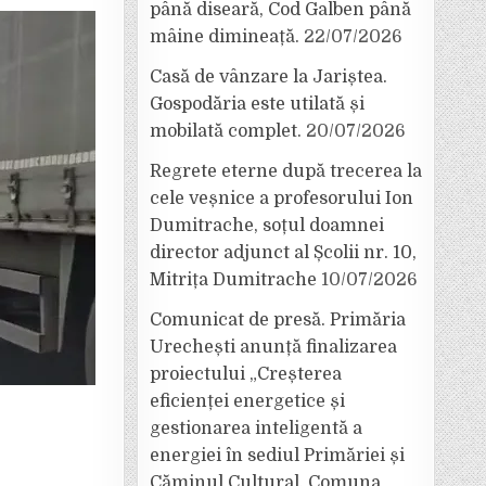
până diseară, Cod Galben până
mâine dimineață.
22/07/2026
Casă de vânzare la Jariștea.
Gospodăria este utilată și
mobilată complet.
20/07/2026
Regrete eterne după trecerea la
cele veșnice a profesorului Ion
Dumitrache, soțul doamnei
director adjunct al Școlii nr. 10,
Mitrița Dumitrache
10/07/2026
Comunicat de presă. Primăria
Urechești anunță finalizarea
proiectului „Creșterea
eficienței energetice și
gestionarea inteligentă a
energiei în sediul Primăriei și
Căminul Cultural, Comuna