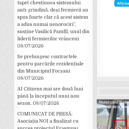
tapet chestiunea sistemului
anti-grindină, deși fermierii au
spus foarte clar că acest sistem
a adus numai nenorociri”,
susține Vasilică Pamfil, unul din
liderii fermierilor vrânceni
08/07/2026
Se prelungesc contractele
pentru parcările rezidențiale
din Municipiul Focșani
08/07/2026
AI Citizens mai are două luni
până la începutul unui nou
sezon.
08/07/2026
COMUNICAT DE PRESĂ:
Asociația NOI a finalizat cu
succes proiectul Erasmus+