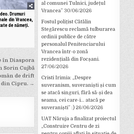
al comunei Tulnici, județul
Vrancea”
30/06/2026
ideo. Drumuri
ale din Vrancea,
Fostul polițist Cătălin
cate de nămeți.
Stegărescu reclamă tulburarea
ordinii publice de către
personalul Penitenciarului
Vrancea într-o zonă
rezidențială din Focșani.
 în Diaspora
27/06/2026
n Sorin Cujbă
omân de drift
Cristi Irimia: „Despre
din Cipru. →
suveranism, suveraniști și cum
se atacă singuri, fără să-și dea
seama, cei care-i… atacă pe
suveraniști” :)
26/06/2026
UAT Năruja a finalizat proiectul
„Construire Centru de zi
pentru copiii aflați în situație de