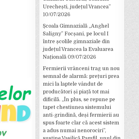
Urechești, județul Vrancea”
10/07/2026
Școala Gimnazială „Anghel
Saligny” Focșani, pe locul I
între școlile gimnaziale din
județul Vrancea la Evaluarea
Națională
09/07/2026
Fermierii vrânceni trag un nou
semnal de alarmă: prețuri prea
mici la laptele vândut de
producători și piață tot mai
dificilă. „În plus, se repune pe
tapet chestiunea sistemului
anti-grindină, deși fermierii au
spus foarte clar că acest sistem
a adus numai nenorociri”,
susține Vasilică Pamfil, unul din