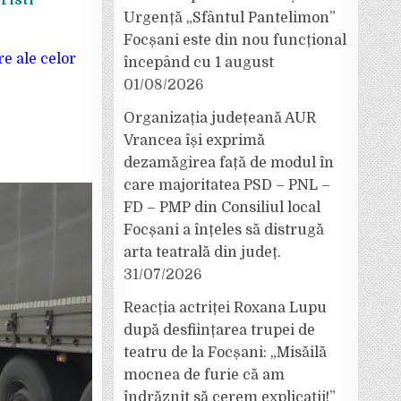
risti
Urgență „Sfântul Pantelimon”
Focșani este din nou funcțional
e ale celor
începând cu 1 august
01/08/2026
Organizația județeană AUR
Vrancea își exprimă
dezamăgirea față de modul în
care majoritatea PSD – PNL –
FD – PMP din Consiliul local
Focșani a înțeles să distrugă
arta teatrală din județ.
31/07/2026
Reacția actriței Roxana Lupu
după desființarea trupei de
teatru de la Focșani: „Misăilă
mocnea de furie că am
îndrăznit să cerem explicații!”