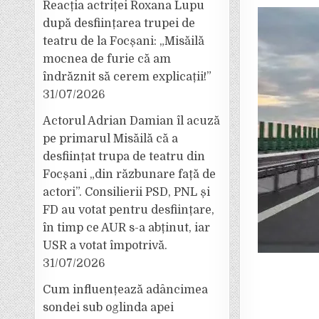
Reacția actriței Roxana Lupu
după desființarea trupei de
teatru de la Focșani: „Misăilă
mocnea de furie că am
îndrăznit să cerem explicații!”
31/07/2026
Actorul Adrian Damian îl acuză
pe primarul Misăilă că a
desființat trupa de teatru din
Focșani „din răzbunare față de
actori”. Consilierii PSD, PNL și
FD au votat pentru desființare,
în timp ce AUR s-a abținut, iar
USR a votat împotrivă.
31/07/2026
Cum influențează adâncimea
sondei sub oglinda apei