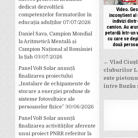
dedicat dezvoltării
Video. Ges
competențelor formatorilor în
inconștient al
indivizi dintr
educația adulților
07/07/2026
camion. Au aru
petardă într-un 
Daniel Sava, Campion Mondial
cu care se dep
la Aritmetică Mentală și
două perso
Campion Național al României
la Șah
03/07/2026
Navigar
← Vlad Ciușl
în
Panel Volt Solar anunță
cluburilor L
finalizarea proiectului
articole
este pietonu
„Instalare de echipamente de
între Buzău ș
stocare a energiei produse de
sisteme fotovoltaice ale
persoanelor fizice”
30/06/2026
Panel Volt Solar anunță
finalizarea activităților aferente
unui proiect PNRR referitor la