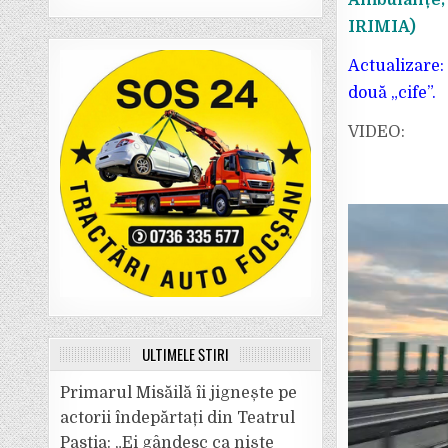
Ambulanțe, P
IRIMIA)
Actualizare:
două „cife”.
VIDEO:
ULTIMELE ȘTIRI
Primarul Misăilă îi jignește pe
actorii îndepărtați din Teatrul
Pastia: „Ei gândesc ca niște