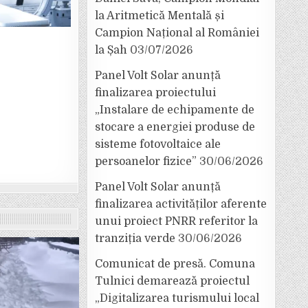
la Aritmetică Mentală și
Campion Național al României
la Șah
03/07/2026
Panel Volt Solar anunță
finalizarea proiectului
„Instalare de echipamente de
stocare a energiei produse de
sisteme fotovoltaice ale
persoanelor fizice”
30/06/2026
Panel Volt Solar anunță
finalizarea activităților aferente
unui proiect PNRR referitor la
tranziția verde
30/06/2026
Comunicat de presă. Comuna
Tulnici demarează proiectul
„Digitalizarea turismului local