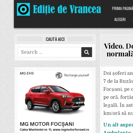
Skip
PRIMA PAGIN
to
content
ALEGERI
CAUTĂ AICI
Video. Do
Search
normală 
for:
Doi șoferi an
7 de la Buză
Focșani, pe 
pe oră, forțâ
legală. În as
km/oră să nu
Un alt aspec