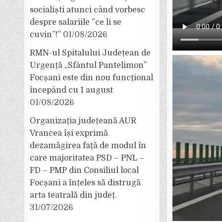
socialiști atunci când vorbesc
despre salariile ”ce li se
cuvin”!”
01/08/2026
RMN-ul Spitalului Județean de
Urgență „Sfântul Pantelimon”
Focșani este din nou funcțional
începând cu 1 august
01/08/2026
Organizația județeană AUR
Vrancea își exprimă
dezamăgirea față de modul în
care majoritatea PSD – PNL –
FD – PMP din Consiliul local
Focșani a înțeles să distrugă
arta teatrală din județ.
31/07/2026