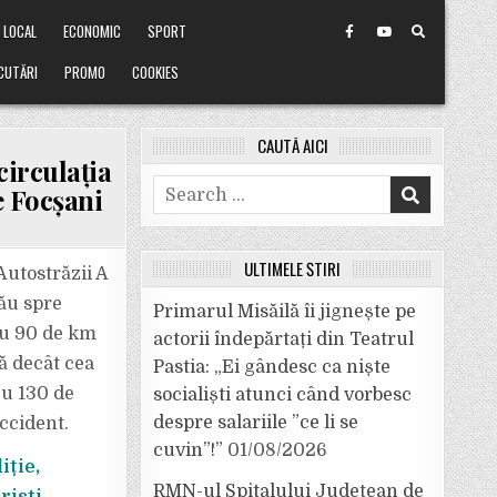
LOCAL
ECONOMIC
SPORT
CUTĂRI
PROMO
COOKIES
CAUTĂ AICI
circulația
Search
e Focșani
for:
ULTIMELE ȘTIRI
Autostrăzii A
zău spre
Primarul Misăilă îi jignește pe
 cu 90 de km
actorii îndepărtați din Teatrul
că decât cea
Pastia: „Ei gândesc ca niște
cu 130 de
socialiști atunci când vorbesc
despre salariile ”ce li se
ccident.
cuvin”!”
01/08/2026
iție,
RMN-ul Spitalului Județean de