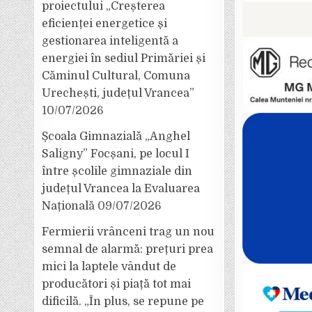
proiectului „Creșterea
eficienței energetice și
gestionarea inteligentă a
energiei în sediul Primăriei și
Căminul Cultural, Comuna
Urechești, județul Vrancea”
10/07/2026
Școala Gimnazială „Anghel
Saligny” Focșani, pe locul I
între școlile gimnaziale din
județul Vrancea la Evaluarea
Națională
09/07/2026
Fermierii vrânceni trag un nou
semnal de alarmă: prețuri prea
mici la laptele vândut de
producători și piață tot mai
dificilă. „În plus, se repune pe