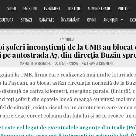
Ă
VIDEO
EMISIUNI
EVENIMENT
JUSTIȚIE
ADMINISTRAȚIE
POLITIC
CULTURĂ
STRĂZI
SĂNĂTATE
ÎNVĂȚĂMÂNT
OPINII
ANUNȚURI
EXE
POSTED
VIDEO
IN
i șoferi inconștienți de la UMB au blocat 
pe autostrada A7, din direcția Buzău spr
ON
EDITIEDEVRANCEA
03/02/2025
LEAVE A COMMENT
VIDEO.
DOI
ȘOFERI
gajați la UMB, firma care realizează mai multe loturi ale 
INCONȘTIENȚI
DE
u la Pașcani, au blocat astăzi circulația normală de la Bu
LA
UMB
o distanță de câțiva kilometri, mergând paralel (liniuță),
AU
BLOCAT
nd toți șoferii din spatele lor să meargă cu viteză mai mi
CIRCULAȚIA
NORMALĂ
PE
tfel de situații, exista riscul ca un autoturism care venea 
AUTOSTRADA
A7,
 aprecieze corect coloana din fața lui și să provoace un a
DIN
DIRECȚIA
BUZĂU
t este cel legat de eventualele urgențe din trafic (Pol
SPRE
FOCȘANI