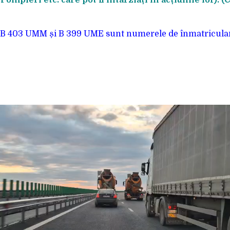
ompieri etc. care pot fi întârziați în acțiunile lor). (C
 B 403 UMM și B 399 UME sunt numerele de înmatricular