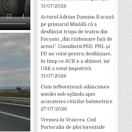
31/07/2026
Actorul Adrian Damian îl acuză
pe primarul Misăilă că a
desființat trupa de teatru din
Focșani „din răzbunare față de
actori”. Consilierii PSD, PNL și
FD au votat pentru desființare,
în timp ce AUR s-a abținut, iar
USR a votat împotrivă.
31/07/2026
Cum influențează adâncimea
sondei sub oglinda apei
acuratețea citirilor batimetrice
27/07/2026
Vremea în Vrancea. Cod
Portocaliu de ploi torențiale