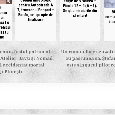
Studiul arheologic
Ediție de Vrancea –
pentru Autostrada A
Pinola 12 – 4 (6 – 1).
t
7, tronsonul Focșani –
Se știu meciurile din
V
 unor
Bacău, se apropie de
sferturi!
comun
-un
finalizare
blo
ncat o
vehicul
lasau
ane
e
eanu, fostul patron al
Un român face senzație
 Atelier, Javu și Nomad,
cu pasiunea sa. Ștefa
l accidentat mortal
este singurul pilot r
i Ploiești.