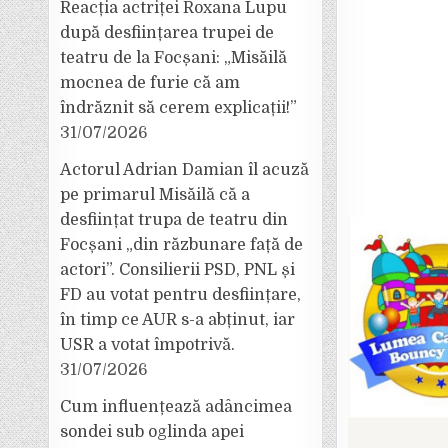
Reacția actriței Roxana Lupu
după desființarea trupei de
teatru de la Focșani: „Misăilă
mocnea de furie că am
îndrăznit să cerem explicații!”
31/07/2026
Actorul Adrian Damian îl acuză
pe primarul Misăilă că a
desființat trupa de teatru din
Focșani „din răzbunare față de
actori”. Consilierii PSD, PNL și
FD au votat pentru desființare,
în timp ce AUR s-a abținut, iar
USR a votat împotrivă.
31/07/2026
Cum influențează adâncimea
sondei sub oglinda apei