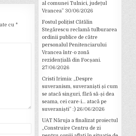
al comunei Tulnici, județul
Vrancea”
30/06/2026
Fostul polițist Cătălin
cate cu
*
Stegărescu reclamă tulburarea
ordinii publice de către
personalul Penitenciarului
Vrancea într-o zonă
rezidențială din Focșani.
27/06/2026
Cristi Irimia: „Despre
suveranism, suveraniști și cum
se atacă singuri, fără să-și dea
seama, cei care-i… atacă pe
suveraniști” :)
26/06/2026
UAT Năruja a finalizat proiectul
„Construire Centru de zi
pentru copiii aflați în situație de