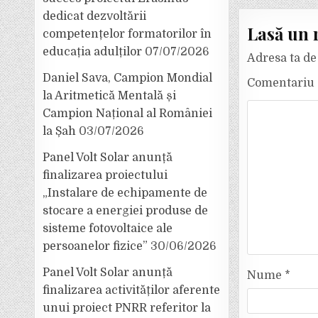
dedicat dezvoltării
Lasă un 
competențelor formatorilor în
educația adulților
07/07/2026
Adresa ta de 
Daniel Sava, Campion Mondial
Comentariu
la Aritmetică Mentală și
Campion Național al României
la Șah
03/07/2026
Panel Volt Solar anunță
finalizarea proiectului
„Instalare de echipamente de
stocare a energiei produse de
sisteme fotovoltaice ale
persoanelor fizice”
30/06/2026
Panel Volt Solar anunță
Nume
*
finalizarea activităților aferente
unui proiect PNRR referitor la