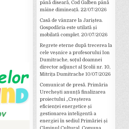
până diseară, Cod Galben până
mâine dimineață.
22/07/2026
Casă de vânzare la Jariștea.
Gospodăria este utilată și
mobilată complet.
20/07/2026
Regrete eterne după trecerea la
cele veșnice a profesorului Ion
Dumitrache, soțul doamnei
director adjunct al Școlii nr. 10,
Mitrița Dumitrache
10/07/2026
Comunicat de presă. Primăria
Urechești anunță finalizarea
proiectului „Creșterea
eficienței energetice și
gestionarea inteligentă a
energiei în sediul Primăriei și
Căminul Cultural, Comuna