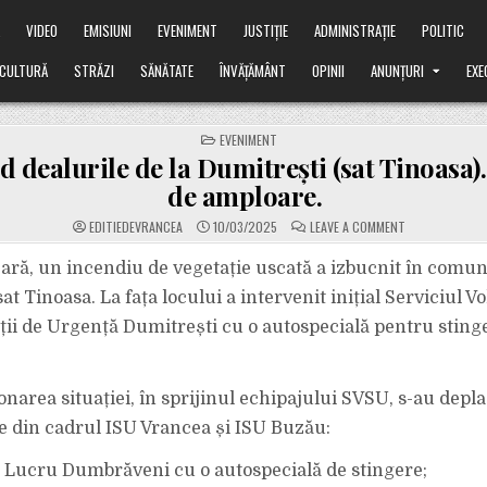
Ă
VIDEO
EMISIUNI
EVENIMENT
JUSTIȚIE
ADMINISTRAȚIE
POLITIC
CULTURĂ
STRĂZI
SĂNĂTATE
ÎNVĂȚĂMÂNT
OPINII
ANUNȚURI
EXE
POSTED
EVENIMENT
IN
d dealurile de la Dumitrești (sat Tinoasa)
de amploare.
ON
EDITIEDEVRANCEA
10/03/2025
LEAVE A COMMENT
VIDEO.
ARD
DEALURILE
eară, un incendiu de vegetație uscată a izbucnit în comu
DE
LA
at Tinoasa. La fața locului a intervenit inițial Serviciul V
DUMITREȘTI
(SAT
ții de Urgență Dumitrești cu o autospecială pentru sting
TINOASA).
INCENDIU
DE
AMPLOARE.
narea situației, în sprijinul echipajului SVSU, s-au depla
 din cadrul ISU Vrancea și ISU Buzău:
 Lucru Dumbrăveni cu o autospecială de stingere;