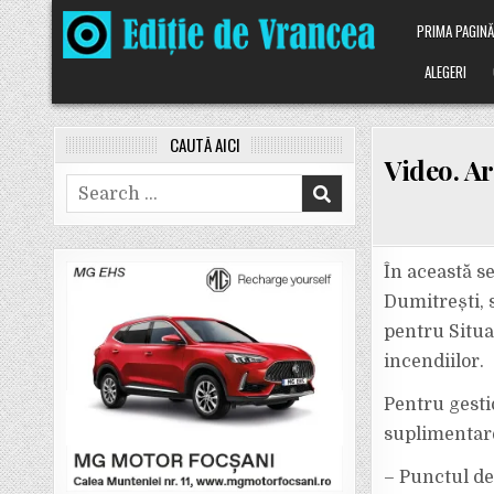
Skip
PRIMA PAGIN
to
content
ALEGERI
CAUTĂ AICI
Video. Ar
Search
for:
În această s
Dumitrești, s
pentru Situa
incendiilor.
Pentru gestio
suplimentare
– Punctul de