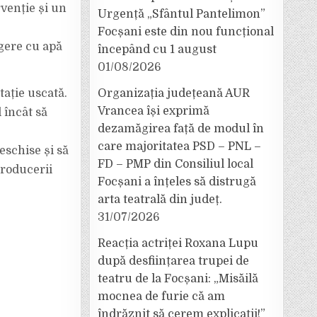
venție și un
Urgență „Sfântul Pantelimon”
Focșani este din nou funcțional
gere cu apă
începând cu 1 august
01/08/2026
ație uscată.
Organizația județeană AUR
Vrancea își exprimă
 încât să
dezamăgirea față de modul în
care majoritatea PSD – PNL –
eschise și să
FD – PMP din Consiliul local
producerii
Focșani a înțeles să distrugă
arta teatrală din județ.
31/07/2026
Reacția actriței Roxana Lupu
după desființarea trupei de
teatru de la Focșani: „Misăilă
mocnea de furie că am
îndrăznit să cerem explicații!”