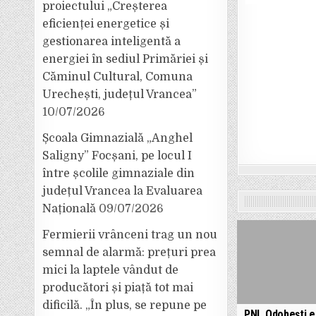
proiectului „Creșterea
eficienței energetice și
gestionarea inteligentă a
energiei în sediul Primăriei și
Căminul Cultural, Comuna
Urechești, județul Vrancea”
10/07/2026
Școala Gimnazială „Anghel
Saligny” Focșani, pe locul I
între școlile gimnaziale din
județul Vrancea la Evaluarea
Națională
09/07/2026
Fermierii vrânceni trag un nou
semnal de alarmă: prețuri prea
mici la laptele vândut de
producători și piață tot mai
dificilă. „În plus, se repune pe
PNL Odobești e