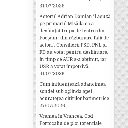
31/07/2026
Actorul Adrian Damian îl acuză
pe primarul Misăilă că a
desființat trupa de teatru din
Focșani „din răzbunare față de
actori”. Consilierii PSD, PNL și
FD au votat pentru desființare,
în timp ce AUR s-a abținut, iar
USR a votat împotrivă.
31/07/2026
Cum influențează adâncimea
sondei sub oglinda apei
acuratețea citirilor batimetrice
27/07/2026
Vremea în Vrancea. Cod
Portocaliu de ploi torențiale