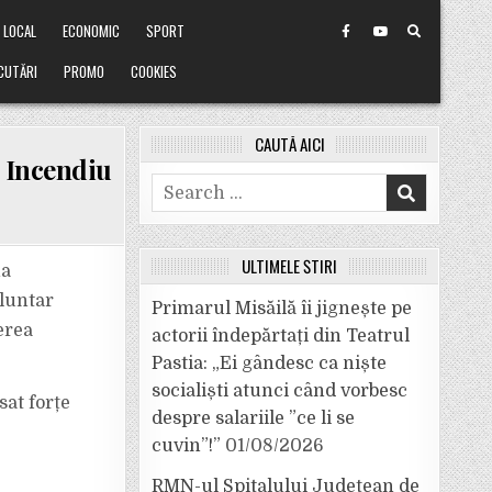
LOCAL
ECONOMIC
SPORT
CUTĂRI
PROMO
COOKIES
CAUTĂ AICI
. Incendiu
Search
for:
ULTIMELE ȘTIRI
na
oluntar
Primarul Misăilă îi jignește pe
erea
actorii îndepărtați din Teatrul
Pastia: „Ei gândesc ca niște
socialiști atunci când vorbesc
sat forțe
despre salariile ”ce li se
cuvin”!”
01/08/2026
RMN-ul Spitalului Județean de