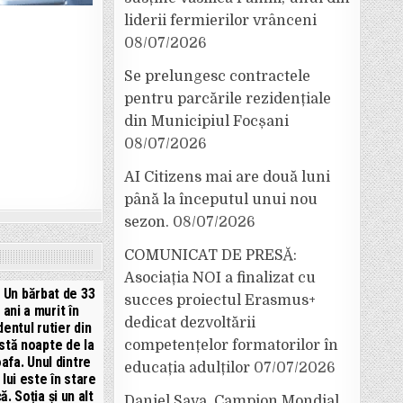
liderii fermierilor vrânceni
08/07/2026
Se prelungesc contractele
pentru parcările rezidențiale
din Municipiul Focșani
08/07/2026
AI Citizens mai are două luni
până la începutul unui nou
sezon.
08/07/2026
COMUNICAT DE PRESĂ:
Asociația NOI a finalizat cu
 Un bărbat de 33
succes proiectul Erasmus+
 ani a murit în
dedicat dezvoltării
dentul rutier din
stă noapte de la
competențelor formatorilor în
afa. Unul dintre
educația adulților
07/07/2026
 lui este în stare
că. Soția și un alt
Daniel Sava, Campion Mondial