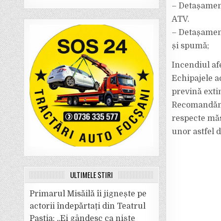
– Detașament
ATV.
– Detașament
și spumă;
Incendiul af
Echipajele ac
prevină extin
Recomandăm c
respecte măs
unor astfel 
ULTIMELE ȘTIRI
Primarul Misăilă îi jignește pe
actorii îndepărtați din Teatrul
Pastia: „Ei gândesc ca niște