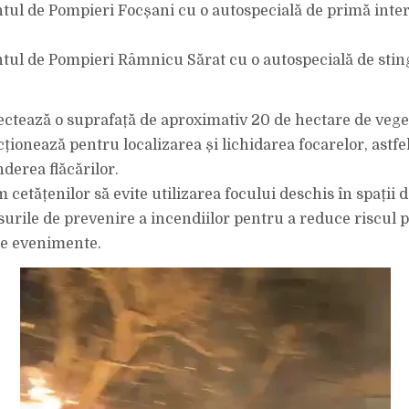
ul de Pompieri Focșani cu o autospecială de primă inter
ul de Pompieri Râmnicu Sărat cu o autospecială de stin
ectează o suprafață de aproximativ 20 de hectare de veget
ționează pentru localizarea și lichidarea focarelor, astfel
derea flăcărilor.
etățenilor să evite utilizarea focului deschis în spații d
urile de prevenire a incendiilor pentru a reduce riscul 
de evenimente.