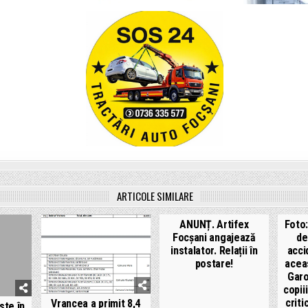
ARTICOLE SIMILARE
ANUNȚ. Artifex
Foto:
Focșani angajează
de
instalator. Relații în
acci
postare!
acea
Garo
copiii
criti
Vrancea a primit 8,4
ste în