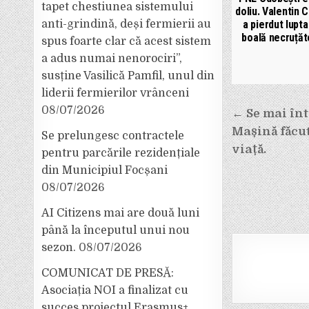
tapet chestiunea sistemului
doliu. Valentin C
a pierdut lupta
anti-grindină, deși fermierii au
boală necruțăt
spus foarte clar că acest sistem
a adus numai nenorociri”,
susține Vasilică Pamfil, unul din
liderii fermierilor vrânceni
Navigar
08/07/2026
← Se mai în
Mașină făcut
în
Se prelungesc contractele
viață.
pentru parcările rezidențiale
articole
din Municipiul Focșani
08/07/2026
AI Citizens mai are două luni
până la începutul unui nou
sezon.
08/07/2026
COMUNICAT DE PRESĂ:
Asociația NOI a finalizat cu
succes proiectul Erasmus+