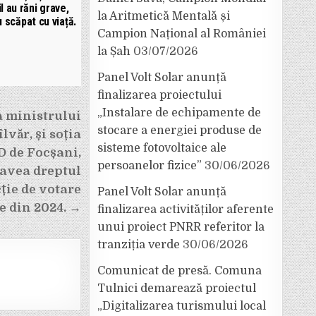
l au răni grave,
la Aritmetică Mentală și
u scăpat cu viață.
Campion Național al României
la Șah
03/07/2026
Panel Volt Solar anunță
finalizarea proiectului
„Instalare de echipamente de
 ministrului
stocare a energiei produse de
lvăr, și soția
sisteme fotovoltaice ale
 de Focșani,
persoanelor fizice”
30/06/2026
 avea dreptul
cție de votare
Panel Volt Solar anunță
le din 2024. →
finalizarea activităților aferente
unui proiect PNRR referitor la
tranziția verde
30/06/2026
Comunicat de presă. Comuna
Tulnici demarează proiectul
„Digitalizarea turismului local