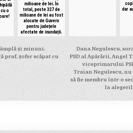
copi
milioane de lei. În
hipăilă
dar a
total, peste 327 de
 cu o
milioane de lei au fost
oare!
alocate de Guvern
pentru județele
afectate de inundații.
e
tâmplă și minuni.
Dana Negulescu, sora
ă praf, șofer scăpat cu
PSD al Apărării, Angel Tî
viceprimarului PSD
Traian Negulescu, nu
să fie membru într-o se
la alegeri