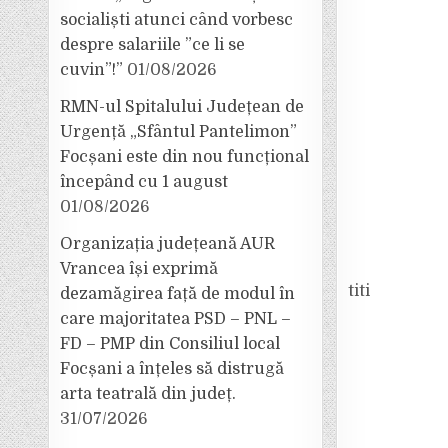
socialiști atunci când vorbesc
despre salariile ”ce li se
cuvin”!”
01/08/2026
RMN-ul Spitalului Județean de
Urgență „Sfântul Pantelimon”
Focșani este din nou funcțional
începând cu 1 august
01/08/2026
Organizația județeană AUR
Vrancea își exprimă
titi
dezamăgirea față de modul în
care majoritatea PSD – PNL –
FD – PMP din Consiliul local
Focșani a înțeles să distrugă
arta teatrală din județ.
31/07/2026