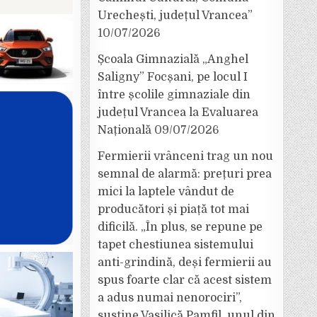
Urechești, județul Vrancea”
10/07/2026
Școala Gimnazială „Anghel
Saligny” Focșani, pe locul I
între școlile gimnaziale din
județul Vrancea la Evaluarea
Națională
09/07/2026
Fermierii vrânceni trag un nou
semnal de alarmă: prețuri prea
mici la laptele vândut de
producători și piață tot mai
dificilă. „În plus, se repune pe
tapet chestiunea sistemului
anti-grindină, deși fermierii au
spus foarte clar că acest sistem
a adus numai nenorociri”,
susține Vasilică Pamfil, unul din