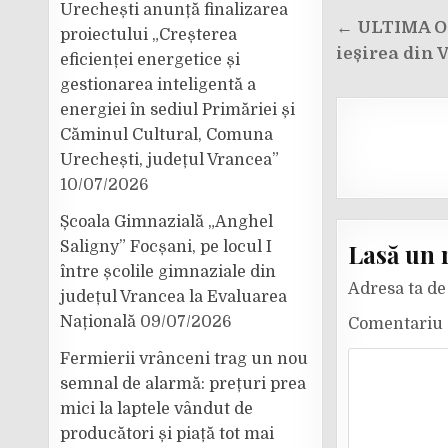
Urechești anunță finalizarea
Navigar
← ULTIMA ORĂ
proiectului „Creșterea
în
ieșirea din 
eficienței energetice și
articole
gestionarea inteligentă a
energiei în sediul Primăriei și
Căminul Cultural, Comuna
Urechești, județul Vrancea”
10/07/2026
Școala Gimnazială „Anghel
Lasă un 
Saligny” Focșani, pe locul I
între școlile gimnaziale din
Adresa ta de 
județul Vrancea la Evaluarea
Națională
09/07/2026
Comentariu
Fermierii vrânceni trag un nou
semnal de alarmă: prețuri prea
mici la laptele vândut de
producători și piață tot mai