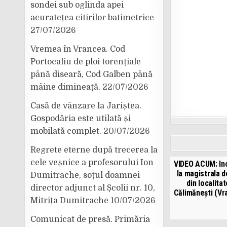
sondei sub oglinda apei
acuratețea citirilor batimetrice
27/07/2026
Vremea în Vrancea. Cod
Portocaliu de ploi torențiale
până diseară, Cod Galben până
mâine dimineață.
22/07/2026
Casă de vânzare la Jariștea.
Gospodăria este utilată și
mobilată complet.
20/07/2026
Regrete eterne după trecerea la
cele veșnice a profesorului Ion
VIDEO ACUM: In
la magistrala 
Dumitrache, soțul doamnei
din localita
director adjunct al Școlii nr. 10,
Călimănești (Vr
Mitrița Dumitrache
10/07/2026
Comunicat de presă. Primăria