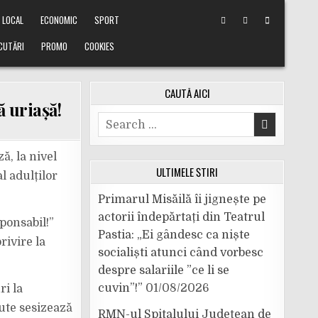
LOCAL
ECONOMIC
SPORT
CUTĂRI
PROMO
COOKIES
CAUTĂ AICI
ă uriașă!
Search
for:
ă, la nivel
ULTIMELE ȘTIRI
l adulților
Primarul Misăilă îi jignește pe
actorii îndepărtați din Teatrul
ponsabil!”
Pastia: „Ei gândesc ca niște
rivire la
socialiști atunci când vorbesc
despre salariile ”ce li se
cuvin”!”
01/08/2026
ri la
ute sesizează
RMN-ul Spitalului Județean de