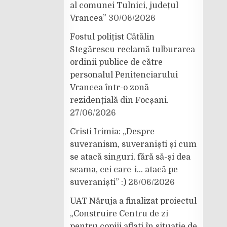
al comunei Tulnici, județul
Vrancea”
30/06/2026
Fostul polițist Cătălin
Stegărescu reclamă tulburarea
ordinii publice de către
personalul Penitenciarului
Vrancea într-o zonă
rezidențială din Focșani.
27/06/2026
Cristi Irimia: „Despre
suveranism, suveraniști și cum
se atacă singuri, fără să-și dea
seama, cei care-i… atacă pe
suveraniști” :)
26/06/2026
UAT Năruja a finalizat proiectul
„Construire Centru de zi
pentru copiii aflați în situație de