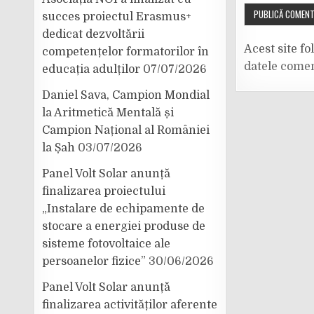
succes proiectul Erasmus+
dedicat dezvoltării
Acest site f
competențelor formatorilor în
datele comen
educația adulților
07/07/2026
Daniel Sava, Campion Mondial
la Aritmetică Mentală și
Campion Național al României
la Șah
03/07/2026
Panel Volt Solar anunță
finalizarea proiectului
„Instalare de echipamente de
stocare a energiei produse de
sisteme fotovoltaice ale
persoanelor fizice”
30/06/2026
Panel Volt Solar anunță
finalizarea activităților aferente