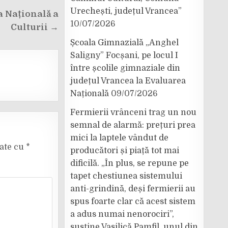
Urechești, județul Vrancea”
a Națională a
10/07/2026
Culturii →
Școala Gimnazială „Anghel
Saligny” Focșani, pe locul I
între școlile gimnaziale din
județul Vrancea la Evaluarea
Națională
09/07/2026
Fermierii vrânceni trag un nou
semnal de alarmă: prețuri prea
mici la laptele vândut de
cate cu
*
producători și piață tot mai
dificilă. „În plus, se repune pe
tapet chestiunea sistemului
anti-grindină, deși fermierii au
spus foarte clar că acest sistem
a adus numai nenorociri”,
susține Vasilică Pamfil, unul din