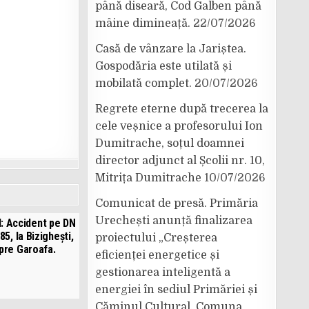
până diseară, Cod Galben până
mâine dimineață.
22/07/2026
Casă de vânzare la Jariștea.
Gospodăria este utilată și
mobilată complet.
20/07/2026
Regrete eterne după trecerea la
cele veșnice a profesorului Ion
Dumitrache, soțul doamnei
director adjunct al Școlii nr. 10,
Mitrița Dumitrache
10/07/2026
Comunicat de presă. Primăria
Urechești anunță finalizarea
 Accident pe DN
85, la Bizighești,
proiectului „Creșterea
pre Garoafa.
eficienței energetice și
gestionarea inteligentă a
energiei în sediul Primăriei și
Căminul Cultural, Comuna