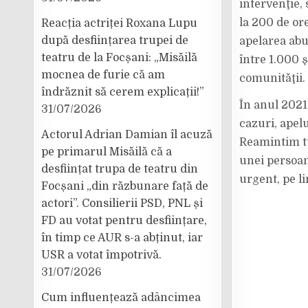
intervenţie,
la 200 de ore
Reacția actriței Roxana Lupu
după desființarea trupei de
apelarea abu
teatru de la Focșani: „Misăilă
între 1.000 
mocnea de furie că am
comunităţii.
îndrăznit să cerem explicații!”
În anul 2021,
31/07/2026
cazuri, apel
Actorul Adrian Damian îl acuză
Reamintim tu
pe primarul Misăilă că a
unei persoan
desființat trupa de teatru din
urgent, pe l
Focșani „din răzbunare față de
actori”. Consilierii PSD, PNL și
FD au votat pentru desființare,
în timp ce AUR s-a abținut, iar
USR a votat împotrivă.
31/07/2026
Cum influențează adâncimea