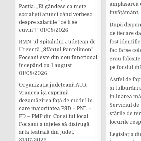
amplasarea un
Pastia: „Ei gândesc ca niște
învățământ.
socialiști atunci când vorbesc
despre salariile ”ce li se
După dispune
cuvin”!”
01/08/2026
de fiecare da
RMN-ul Spitalului Județean de
fost identifi
Urgență „Sfântul Pantelimon”
fac farse col
Focșani este din nou funcțional
erau folosite
începând cu 1 august
pe fondul mă
01/08/2026
Astfel de fap
Organizația județeană AUR
și tulburări 
Vrancea își exprimă
în luarea mă
dezamăgirea față de modul în
Serviciul de
care majoritatea PSD – PNL –
stările de te
FD – PMP din Consiliul local
locurile res
Focșani a înțeles să distrugă
arta teatrală din județ.
Legislația di
31/07/2026