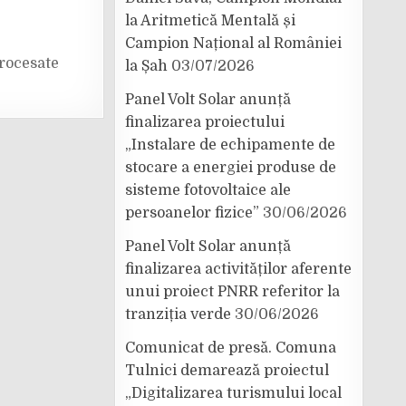
la Aritmetică Mentală și
Campion Național al României
rocesate
la Șah
03/07/2026
Panel Volt Solar anunță
finalizarea proiectului
„Instalare de echipamente de
stocare a energiei produse de
sisteme fotovoltaice ale
persoanelor fizice”
30/06/2026
Panel Volt Solar anunță
finalizarea activităților aferente
unui proiect PNRR referitor la
tranziția verde
30/06/2026
Comunicat de presă. Comuna
Tulnici demarează proiectul
„Digitalizarea turismului local