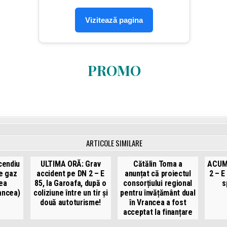
Vizitează pagina
PROMO
ARTICOLE SIMILARE
cendiu
ULTIMA ORĂ: Grav
Cătălin Toma a
ACUM:
de gaz
accident pe DN 2 – E
anunțat că proiectul
2 – E 
tea
85, la Garoafa, după o
consorțiului regional
s
ancea)
coliziune între un tir și
pentru învățământ dual
două autoturisme!
în Vrancea a fost
acceptat la finanțare