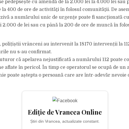
 se pedepsește cu amendă de la 2.000 lei la 4.000 lei sau 
 la 400 de ore de activităţi în folosul comunităţii. De as
zivă a numărului unic de urgenţe poate fi sancţionată 
şi 2.000 de lei sau cu până la 200 de ore de muncă în folo
 polițiștii vrânceni au intervenit la 18170 intervenții la 11
urile nu s-au confirmat.
turor că apelarea nejustificată a numărului 112 poate co
e aflate în pericol. În timp ce operatorul se ocupă de un 
inie poate aștepta o persoană care are într-adevăr nevoie 
Ediție de Vrancea Online
Știri din Vrancea, actualizate constant.