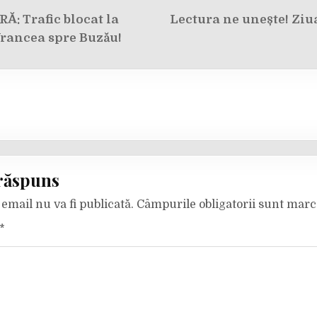
e
: Trafic blocat la
Lectura ne unește! Ziu
Vrancea spre Buzău!
răspuns
email nu va fi publicată.
Câmpurile obligatorii sunt mar
*