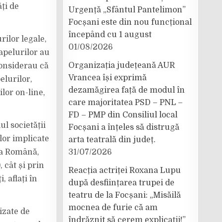
ți de
Urgență „Sfântul Pantelimon”
Focșani este din nou funcțional
începând cu 1 august
ilor legale,
01/08/2026
 apelurilor au
Organizația județeană AUR
 considerau că
Vrancea își exprimă
elurilor,
dezamăgirea față de modul în
lor on-line,
care majoritatea PSD – PNL –
FD – PMP din Consiliul local
ul societății
Focșani a înțeles să distrugă
lor implicate
arta teatrală din județ.
ția Română,
31/07/2026
 cât și prin
Reacția actriței Roxana Lupu
, aflați în
după desființarea trupei de
teatru de la Focșani: „Misăilă
mocnea de furie că am
izate de
îndrăznit să cerem explicații!”