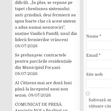
dificilă. „În plus, se repune pe
tapet chestiunea sistemului
anti-grindină, deși fermierii au
spus foarte clar că acest sistem
a adus numai nenorociri”,
susține Vasilică Pamfil, unul din
Nume
*
liderii fermierilor vrânceni
08/07/2026
Se prelungesc contractele
Email
*
pentru parcările rezidențiale
din Municipiul Focșani
08/07/2026
Site web
AI Citizens mai are două luni
până la începutul unui nou
sezon.
08/07/2026
Salvează-mi
COMUNICAT DE PRESĂ:
viitoare câ
Asociația NOI a finalizat cu