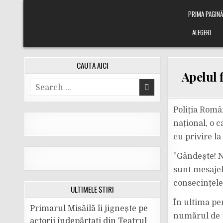
Skip
PRIMA PAGIN
to
content
ALEGERI
CAUTĂ AICI
Apelul 
Search
for:
Poliția Român
național, o c
cu privire la
”Gândește! N
sunt mesajele
consecințele 
ULTIMELE ȘTIRI
În ultima per
Primarul Misăilă îi jignește pe
numărul de u
actorii îndepărtați din Teatrul