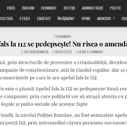
Ă
VIDEO
EMISIUNI
EVENIMENT
JUSTIȚIE
ADMINISTRAȚIE
POLITIC
CULTURĂ
STRĂZI
SĂNĂTATE
ÎNVĂȚĂMÂNT
OPINII
ANUNȚURI
EXE
POSTED
EVENIMENT
IN
fals la 112 se pedepsește! Nu risca o amend
ON
EDITIEDEVRANCEA
16/02/2022
LEAVE A COMMENT
APELUL
FALS
LA
ă, prin structurile de prevenire a criminalității, deruleaz
112
SE
ampanie de conștientizare, atât în rândul copiilor, dar și a
PEDEPSEȘTE!
NU
 consecințele pe care le are apelul fals la 112.
RISCA
O
AMENDĂ
u este o glumă! Apelul fals la 112 se pedepsește! Sună res
URIAȘĂ!
 campaniei, prin care polițiștii vor să atragă atenția cu p
legale și psiho-sociale ale acestor fapte.
ioadă, la nivelul Poliției Române, au fost semnalate apelu
rgență 112, prin intermediul cărora persoane necunosc