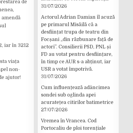
prestarea de
31/07/2026
emenea,
Actorul Adrian Damian îl acuză
cu amendă
pe primarul Misăilă că a
sul
desființat trupa de teatru din
Focșani „din răzbunare față de
2, iar în 3212
actori”. Consilierii PSD, PNL și
FD au votat pentru desființare,
sta viața
în timp ce AUR s-a abținut, iar
USR a votat împotrivă.
apel non-
31/07/2026
de ajutor!
Cum influențează adâncimea
sondei sub oglinda apei
acuratețea citirilor batimetrice
27/07/2026
Vremea în Vrancea. Cod
Portocaliu de ploi torențiale