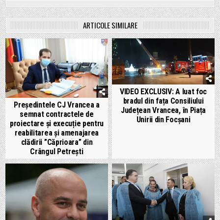
ARTICOLE SIMILARE
VIDEO EXCLUSIV: A luat foc
bradul din fața Consiliului
Președintele CJ Vrancea a
Județean Vrancea, în Piața
semnat contractele de
Unirii din Focșani
proiectare și execuție pentru
reabilitarea și amenajarea
clădirii ”Căprioara” din
Crângul Petrești