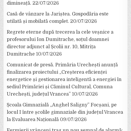
dimineață.
22/07/2026
Casă de vânzare la Jariștea. Gospodăria este
utilată și mobilată complet.
20/07/2026
Regrete eterne după trecerea la cele veșnice a
profesorului Ion Dumitrache, soțul doamnei
director adjunct al Școlii nr. 10, Mitrița
Dumitrache
10/07/2026
Comunicat de presă. Primăria Urechești anunță
finalizarea proiectului „Creșterea eficienței
energetice și gestionarea inteligentă a energiei în
sediul Primăriei și Căminul Cultural, Comuna
Urechești, județul Vrancea”
10/07/2026
Școala Gimnazială „Anghel Saligny” Focșani, pe
locul I între școlile gimnaziale din județul Vrancea
la Evaluarea Națională
09/07/2026
Fermierii vrânceni trag un nou semnal de alarmă: