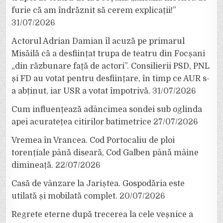
furie că am îndrăznit să cerem explicații!”
31/07/2026
Actorul Adrian Damian îl acuză pe primarul
Misăilă că a desființat trupa de teatru din Focșani
„din răzbunare față de actori”. Consilierii PSD, PNL
și FD au votat pentru desființare, în timp ce AUR s-
a abținut, iar USR a votat împotrivă.
31/07/2026
Cum influențează adâncimea sondei sub oglinda
apei acuratețea citirilor batimetrice
27/07/2026
Vremea în Vrancea. Cod Portocaliu de ploi
torențiale până diseară, Cod Galben până mâine
dimineață.
22/07/2026
Casă de vânzare la Jariștea. Gospodăria este
utilată și mobilată complet.
20/07/2026
Regrete eterne după trecerea la cele veșnice a