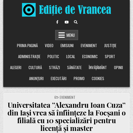
Skip
to
content
MENU
PRIMA PAGINĂ
VIDEO
EMISIUNI
EVENIMENT
JUSTIȚIE
ADMINISTRAȚIE
POLITIC
LOCAL
ECONOMIC
SPORT
ALEGERI
CULTURĂ
STRĂZI
SĂNĂTATE
ÎNVĂȚĂMÂNT
OPINII
ANUNȚURI
EXECUTĂRI
PROMO
COOKIES
POSTED
EVENIMENT
IN
Universitatea ”Alexandru Ioan Cuza”
din Iași vrea să înființeze la Focșani o
filială cu 10 specializări pentru
licență și master