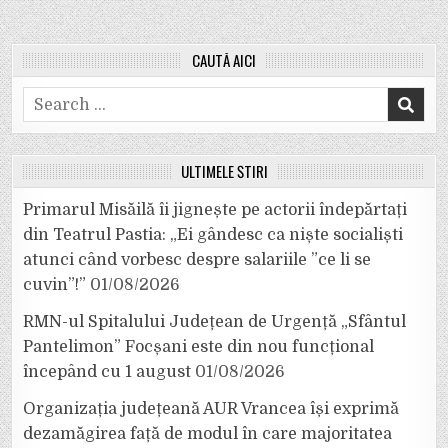
CAUTĂ AICI
Search
for:
ULTIMELE ȘTIRI
Primarul Misăilă îi jignește pe actorii îndepărtați
din Teatrul Pastia: „Ei gândesc ca niște socialiști
atunci când vorbesc despre salariile ”ce li se
cuvin”!”
01/08/2026
RMN-ul Spitalului Județean de Urgență „Sfântul
Pantelimon” Focșani este din nou funcțional
începând cu 1 august
01/08/2026
Organizația județeană AUR Vrancea își exprimă
dezamăgirea față de modul în care majoritatea