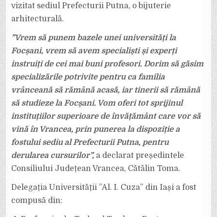
vizitat sediul Prefecturii Putna, o bijuterie
arhitecturală.
”Vrem să punem bazele unei universități la
Focșani, vrem să avem specialiști și experți
instruiți de cei mai buni profesori. Dorim să găsim
specializările potrivite pentru ca familia
vrânceană să rămână acasă, iar tinerii să rămână
să studieze la Focșani. Vom oferi tot sprijinul
instituțiilor superioare de învățământ care vor să
vină în Vrancea, prin punerea la dispoziție a
fostului sediu al Prefecturii Putna, pentru
derularea cursurilor”,
a declarat președintele
Consiliului Județean Vrancea, Cătălin Toma.
Delegația Universității ”Al. I. Cuza” din Iași a fost
compusă din: