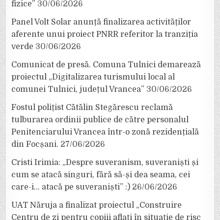
fizice”
30/06/2026
Panel Volt Solar anunță finalizarea activităților
aferente unui proiect PNRR referitor la tranziția
verde
30/06/2026
Comunicat de presă. Comuna Tulnici demarează
proiectul „Digitalizarea turismului local al
comunei Tulnici, județul Vrancea”
30/06/2026
Fostul polițist Cătălin Stegărescu reclamă
tulburarea ordinii publice de către personalul
Penitenciarului Vrancea într-o zonă rezidențială
din Focșani.
27/06/2026
Cristi Irimia: „Despre suveranism, suveraniști și
cum se atacă singuri, fără să-și dea seama, cei
care-i… atacă pe suveraniști” :)
26/06/2026
UAT Năruja a finalizat proiectul „Construire
Centru de zi pentru copiii aflați în situație de risc