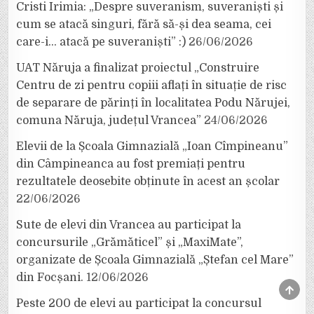
Cristi Irimia: „Despre suveranism, suveraniști și
cum se atacă singuri, fără să-și dea seama, cei
care-i… atacă pe suveraniști” :)
26/06/2026
UAT Năruja a finalizat proiectul „Construire
Centru de zi pentru copiii aflați în situație de risc
de separare de părinți în localitatea Podu Nărujei,
comuna Năruja, județul Vrancea”
24/06/2026
Elevii de la Școala Gimnazială „Ioan Cîmpineanu”
din Câmpineanca au fost premiați pentru
rezultatele deosebite obținute în acest an școlar
22/06/2026
Sute de elevi din Vrancea au participat la
concursurile „Grămăticel” și „MaxiMate”,
organizate de Școala Gimnazială „Ștefan cel Mare”
din Focșani.
12/06/2026
SCRO
TO
Peste 200 de elevi au participat la concursul
TOP