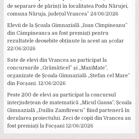
de separare de părinți în localitatea Podu Nărujei,
comuna Năruja, județul Vrancea”
24/06/2026
Elevii de la Școala Gimnazială „Ioan Cîmpineanu”
din Câmpineanca au fost premiați pentru
rezultatele deosebite obținute în acest an școlar
22/06/2026
Sute de elevi din Vrancea au participat la
concursurile „Grămăticel” și „MaxiMate”,
organizate de Școala Gimnazială „Ștefan cel Mare”
din Focșani.
12/06/2026
Peste 200 de elevi au participat la concursul
interjudețean de matematică „Micul Gauss”, Școala
Gimnazială „Duiliu Zamfirescu” fiind parteneră în
derularea proiectului. Zeci de copii din Vrancea au
fost premiați la Focșani
12/06/2026