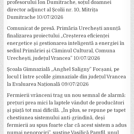
profesorului Ion Dumitrache, soțul doamnei
director adjunct al Școlii nr. 10, Mitrița
Dumitrache
10/07/2026
Comunicat de presă. Primăria Urechești anunță
finalizarea proiectului „Creșterea eficienței
energetice și gestionarea inteligentă a energiei în
sediul Primăriei și Căminul Cultural, Comuna
Urechești, județul Vrancea”
10/07/2026
Școala Gimnazială „Anghel Saligny” Focșani, pe
locul I între școlile gimnaziale din județul Vrancea
la Evaluarea Națională
09/07/2026
Fermierii vrânceni trag un nou semnal de alarmă:
prețuri prea mici la laptele vândut de producători
și piață tot mai dificilă. „În plus, se repune pe tapet
chestiunea sistemului anti-grindină, deși
fermierii au spus foarte clar că acest sistem a adus
numai nenorociri”, susține Vasilică Pamfil, unul