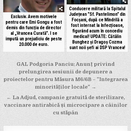
Conducere militară la Spitalul
Județean ”Sf. Pantelimon” din
Exclusiv. Avem motivele
Focșani, după ce Mîndrilă a
pentru care Emi Gongu a fost
fost internat la Infecțioase,
demis din funcția de director
figurând acum în concediu
al „Vrancea Curată”. I se
medical! UPDATE: Cătălin
impută un prejudiciu de peste
Bunghez și Dragoș Cozma
20.000 de euro.
sunt noii șefi ai DSP Vrancea!
Navigare
GAL Podgoria Panciu: Anunț privind
în
prelungirea sesiunii de depunere a
articole
proiectelor pentru Măsura M6/6B – ”Integrarea
minorităților locale” →
← La Adjud, campanie gratuită de sterilizare,
vaccinare antirabică și microcipare a câinilor
cu stăpân