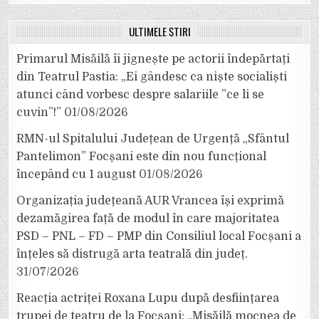
ULTIMELE ȘTIRI
Primarul Misăilă îi jignește pe actorii îndepărtați
din Teatrul Pastia: „Ei gândesc ca niște socialiști
atunci când vorbesc despre salariile ”ce li se
cuvin”!”
01/08/2026
RMN-ul Spitalului Județean de Urgență „Sfântul
Pantelimon” Focșani este din nou funcțional
începând cu 1 august
01/08/2026
Organizația județeană AUR Vrancea își exprimă
dezamăgirea față de modul în care majoritatea
PSD – PNL – FD – PMP din Consiliul local Focșani a
înțeles să distrugă arta teatrală din județ.
31/07/2026
Reacția actriței Roxana Lupu după desființarea
trupei de teatru de la Focșani: „Misăilă mocnea de