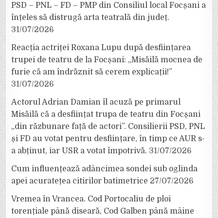
PSD – PNL – FD – PMP din Consiliul local Focșani a
înțeles să distrugă arta teatrală din județ.
31/07/2026
Reacția actriței Roxana Lupu după desființarea
trupei de teatru de la Focșani: „Misăilă mocnea de
furie că am îndrăznit să cerem explicații!”
31/07/2026
Actorul Adrian Damian îl acuză pe primarul
Misăilă că a desființat trupa de teatru din Focșani
„din răzbunare față de actori”. Consilierii PSD, PNL
și FD au votat pentru desființare, în timp ce AUR s-
a abținut, iar USR a votat împotrivă.
31/07/2026
Cum influențează adâncimea sondei sub oglinda
apei acuratețea citirilor batimetrice
27/07/2026
Vremea în Vrancea. Cod Portocaliu de ploi
torențiale până diseară, Cod Galben până mâine