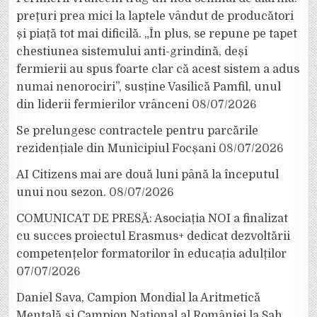
prețuri prea mici la laptele vândut de producători
și piață tot mai dificilă. „În plus, se repune pe tapet
chestiunea sistemului anti-grindină, deși
fermierii au spus foarte clar că acest sistem a adus
numai nenorociri”, susține Vasilică Pamfil, unul
din liderii fermierilor vrânceni
08/07/2026
Se prelungesc contractele pentru parcările
rezidențiale din Municipiul Focșani
08/07/2026
AI Citizens mai are două luni până la începutul
unui nou sezon.
08/07/2026
COMUNICAT DE PRESĂ: Asociația NOI a finalizat
cu succes proiectul Erasmus+ dedicat dezvoltării
competențelor formatorilor în educația adulților
07/07/2026
Daniel Sava, Campion Mondial la Aritmetică
Mentală și Campion Național al României la Șah