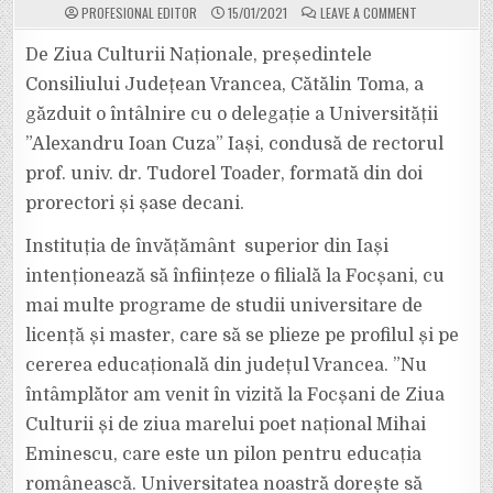
ON
PROFESIONAL EDITOR
15/01/2021
LEAVE A COMMENT
UNIVERSITAT
”ALEXANDRU
IOAN
De Ziua Culturii Naționale, președintele
CUZA”
DIN
Consiliului Județean Vrancea, Cătălin Toma, a
IAȘI
VREA
găzduit o întâlnire cu o delegație a Universității
SĂ
ÎNFIINȚEZE
”Alexandru Ioan Cuza” Iași, condusă de rectorul
LA
FOCȘANI
O
prof. univ. dr. Tudorel Toader, formată din doi
FILIALĂ
CU
prorectori și șase decani.
10
SPECIALIZĂRI
PENTRU
Instituția de învățământ superior din Iași
LICENȚĂ
ȘI
intenționează să înființeze o filială la Focșani, cu
MASTER
mai multe programe de studii universitare de
licență și master, care să se plieze pe profilul și pe
cererea educațională din județul Vrancea. ”Nu
întâmplător am venit în vizită la Focșani de Ziua
Culturii și de ziua marelui poet național Mihai
Eminescu, care este un pilon pentru educația
românească. Universitatea noastră dorește să