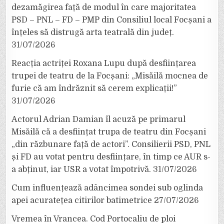
dezamăgirea față de modul în care majoritatea
PSD – PNL – FD – PMP din Consiliul local Focșani a
înțeles să distrugă arta teatrală din județ.
31/07/2026
Reacția actriței Roxana Lupu după desființarea
trupei de teatru de la Focșani: „Misăilă mocnea de
furie că am îndrăznit să cerem explicații!”
31/07/2026
Actorul Adrian Damian îl acuză pe primarul
Misăilă că a desființat trupa de teatru din Focșani
„din răzbunare față de actori”. Consilierii PSD, PNL
și FD au votat pentru desființare, în timp ce AUR s-
a abținut, iar USR a votat împotrivă.
31/07/2026
Cum influențează adâncimea sondei sub oglinda
apei acuratețea citirilor batimetrice
27/07/2026
Vremea în Vrancea. Cod Portocaliu de ploi