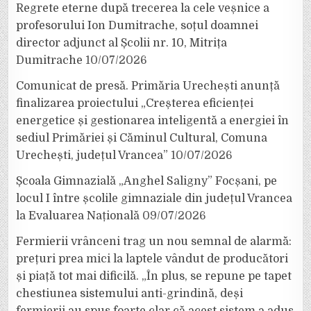
Regrete eterne după trecerea la cele veșnice a
profesorului Ion Dumitrache, soțul doamnei
director adjunct al Școlii nr. 10, Mitrița
Dumitrache
10/07/2026
Comunicat de presă. Primăria Urechești anunță
finalizarea proiectului „Creșterea eficienței
energetice și gestionarea inteligentă a energiei în
sediul Primăriei și Căminul Cultural, Comuna
Urechești, județul Vrancea”
10/07/2026
Școala Gimnazială „Anghel Saligny” Focșani, pe
locul I între școlile gimnaziale din județul Vrancea
la Evaluarea Națională
09/07/2026
Fermierii vrânceni trag un nou semnal de alarmă:
prețuri prea mici la laptele vândut de producători
și piață tot mai dificilă. „În plus, se repune pe tapet
chestiunea sistemului anti-grindină, deși
fermierii au spus foarte clar că acest sistem a adus