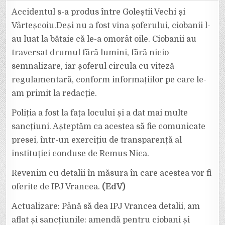
ȘOFER
A
Accidentul s-a produs între Goleștii Vechi și
LOVIT
MAI
Vârteșcoiu.Deși nu a fost vina șoferului, ciobanii l-
MULTE
OI
au luat la bătaie că le-a omorât oile. Ciobanii au
CU
MAȘINA
traversat drumul fără lumini, fără nicio
ȘI
A
LUAT
semnalizare, iar șoferul circula cu viteză
BĂTAIE
DE
regulamentară, conform informațiilor pe care le-
LA
CIOBANI
am primit la redacție.
DEȘI
VINA
NU
Poliția a fost la fața locului și a dat mai multe
ERA
A
LUI
sancțiuni. Așteptăm ca acestea să fie comunicate
presei, într-un exercițiu de transparență al
instituției conduse de Remus Nica.
Revenim cu detalii în măsura în care acestea vor fi
oferite de IPJ Vrancea.
(EdV)
Actualizare: Până să dea IPJ Vrancea detalii, am
aflat și sancțiunile: amendă pentru ciobani și