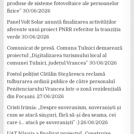
produse de sisteme fotovoltaice ale persoanelor
fizice”
30/06/2026
Panel Volt Solar anunță finalizarea activităților
aferente unui proiect PNRR referitor la tranziția
verde
30/06/2026
Comunicat de presă. Comuna Tulnici demarează
proiectul „Digitalizarea turismului local al
comunei Tulnici, județul Vrancea”
30/06/2026
Fostul polițist Cătălin Stegărescu reclamă
tulburarea ordinii publice de către personalul
Penitenciarului Vrancea într-o zonă rezidențială
din Focșani.
27/06/2026
Cristi Irimia: „Despre suveranism, suveraniști și
cum se atacă singuri, fără să-și dea seama, cei
care-i… atacă pe suveraniști” :)
26/06/2026
UAT Năruja a finalizat proiectul „Construire