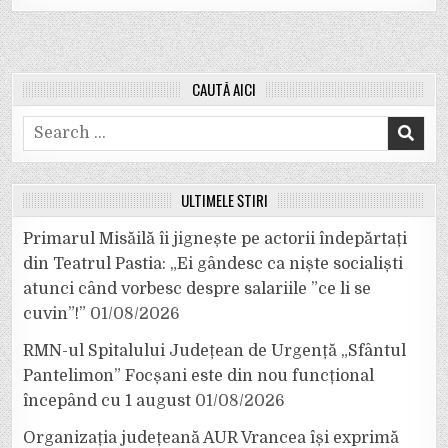
CAUTĂ AICI
Search
for:
ULTIMELE ȘTIRI
Primarul Misăilă îi jignește pe actorii îndepărtați
din Teatrul Pastia: „Ei gândesc ca niște socialiști
atunci când vorbesc despre salariile ”ce li se
cuvin”!”
01/08/2026
RMN-ul Spitalului Județean de Urgență „Sfântul
Pantelimon” Focșani este din nou funcțional
începând cu 1 august
01/08/2026
Organizația județeană AUR Vrancea își exprimă