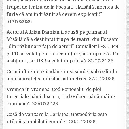
trupei de teatru de la Focșani: „Misăilă mocnea de
furie că am îndrăznit să cerem explicații!”
31/07/2026
Actorul Adrian Damian îl acuză pe primarul
Misăilă că a desființat trupa de teatru din Focșani
„din răzbunare față de actori”. Consilierii PSD, PNL
și FD au votat pentru desființare, în timp ce AUR s-
a abținut, iar USR a votat împotrivă.
31/07/2026
Cum influențează adâncimea sondei sub oglinda
apei acuratețea citirilor batimetrice
27/07/2026
Vremea în Vrancea. Cod Portocaliu de ploi
torențiale până diseară, Cod Galben până mâine
dimineață.
22/07/2026
Casă de vânzare la Jariștea. Gospodăria este
utilată și mobilată complet.
20/07/2026