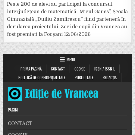
Peste 200 de elevi au participat la concursul
interjudețean de matematică „Micul Gauss”, Școala
Gimnazială „Duiliu Zamfirescu” fiind parteneră în
derularea proiectului. Zeci de copii din Vrancea au
fost premiați la Focșani
12/06/2026
MENU
PRIMA PAGINĂ
CONTACT
COOKIE
ISSN / ISSN-L
POLITICĂ DE CONFIDENȚIALITATE
PUBLICITATE
REDACȚIA
PAGINI
CONTACT