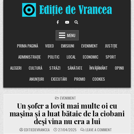
Skip
to
content
MENU
PRIMA PAGINĂ
VIDEO
EMISIUNI
EVENIMENT
JUSTIȚIE
ADMINISTRAȚIE
POLITIC
LOCAL
ECONOMIC
SPORT
ALEGERI
CULTURĂ
STRĂZI
SĂNĂTATE
ÎNVĂȚĂMÂNT
OPINII
ANUNȚURI
EXECUTĂRI
PROMO
COOKIES
POSTED
EVENIMENT
IN
Un șofer a lovit mai multe oi cu
mașina și a luat bătaie de la ciobani
deși vina nu era a lui
ON
EDITIEDEVRANCEA
27/04/2025
LEAVE A COMMENT
UN