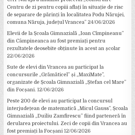
Centru de zi pentru copiii aflați în situație de risc
de separare de părinți în localitatea Podu Nărujei,
comuna Năruja, județul Vrancea”
24/06/2026
Elevii de la Școala Gimnazială „Ioan Cîmpineanu”
din Câmpineanca au fost premiați pentru
rezultatele deosebite obținute în acest an școlar
22/06/2026
Sute de elevi din Vrancea au participat la
concursurile „Grămăticel” și „MaxiMate”,
organizate de Școala Gimnazială „Ștefan cel Mare”
din Focșani.
12/06/2026
Peste 200 de elevi au participat la concursul
interjudețean de matematică „Micul Gauss”, Școala
Gimnazială „Duiliu Zamfirescu” fiind parteneră în
derularea proiectului. Zeci de copii din Vrancea au
fost premiați la Focșani
12/06/2026