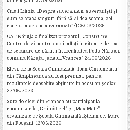
din Focșani.
27/06/2026
Cristi Irimia: „Despre suveranism, suveraniști și
cum se atacă singuri, fără să-și dea seama, cei
care-i… atacă pe suveraniști” :)
26/06/2026
UAT Năruja a finalizat proiectul „Construire
Centru de zi pentru copiii aflați în situație de risc
de separare de părinți în localitatea Podu Nărujei,
comuna Năruja, județul Vrancea”
24/06/2026
Elevii de la Școala Gimnazială „Ioan Cîmpineanu”
din Câmpineanca au fost premiați pentru
rezultatele deosebite obținute în acest an școlar
22/06/2026
Sute de elevi din Vrancea au participat la
concursurile „Grămăticel” și „MaxiMate”,
organizate de Școala Gimnazială „Ștefan cel Mare”
din Focșani.
12/06/2026