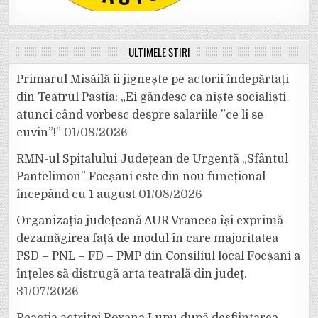
ULTIMELE ȘTIRI
Primarul Misăilă îi jignește pe actorii îndepărtați
din Teatrul Pastia: „Ei gândesc ca niște socialiști
atunci când vorbesc despre salariile ”ce li se
cuvin”!”
01/08/2026
RMN-ul Spitalului Județean de Urgență „Sfântul
Pantelimon” Focșani este din nou funcțional
începând cu 1 august
01/08/2026
Organizația județeană AUR Vrancea își exprimă
dezamăgirea față de modul în care majoritatea
PSD – PNL – FD – PMP din Consiliul local Focșani a
înțeles să distrugă arta teatrală din județ.
31/07/2026
Reacția actriței Roxana Lupu după desființarea