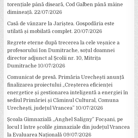
torențiale până diseară, Cod Galben până mâine
dimineață.
22/07/2026
Casă de vânzare la Jariștea. Gospodăria este
utilată și mobilată complet.
20/07/2026
Regrete eterne după trecerea la cele veșnice a
profesorului Ion Dumitrache, soțul doamnei
director adjunct al Școlii nr. 10, Mitrița
Dumitrache
10/07/2026
Comunicat de presă. Primăria Urechești anunță
finalizarea proiectului „Creșterea eficienței
energetice și gestionarea inteligentă a energiei în
sediul Primăriei și Căminul Cultural, Comuna
Urechești, județul Vrancea”
10/07/2026
Școala Gimnazială „Anghel Saligny” Focșani, pe
locul I între școlile gimnaziale din județul Vrancea
la Evaluarea Națională
09/07/2026