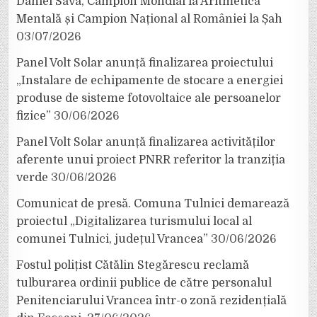
Daniel Sava, Campion Mondial la Aritmetică
Mentală și Campion Național al României la Șah
03/07/2026
Panel Volt Solar anunță finalizarea proiectului
„Instalare de echipamente de stocare a energiei
produse de sisteme fotovoltaice ale persoanelor
fizice”
30/06/2026
Panel Volt Solar anunță finalizarea activităților
aferente unui proiect PNRR referitor la tranziția
verde
30/06/2026
Comunicat de presă. Comuna Tulnici demarează
proiectul „Digitalizarea turismului local al
comunei Tulnici, județul Vrancea”
30/06/2026
Fostul polițist Cătălin Stegărescu reclamă
tulburarea ordinii publice de către personalul
Penitenciarului Vrancea într-o zonă rezidențială