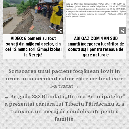
VIDEO: 6 oameni au fost
ADI GAZ COM 4 VN SUD
salvați din mijlocul apelor, din
anunță începerea lucrărilor de
cei 12 muncitori rămași izolați
construcții pentru rețeaua de
la Nereju!
gaze naturale
Navigare
Scrisoarea unui pacient focșănean lovit în
în
urma unui accident rutier către medicul care
articole
l-a tratat →
← Brigada 282 Blindată „Unirea Principatelor”
a prezentat cariera lui Tiberiu Pătrășcanu și a
transmis un mesaj de condoleanțe pentru
familie.