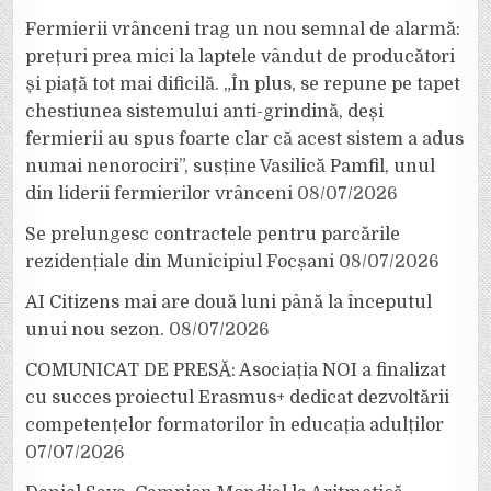
Fermierii vrânceni trag un nou semnal de alarmă:
prețuri prea mici la laptele vândut de producători
și piață tot mai dificilă. „În plus, se repune pe tapet
chestiunea sistemului anti-grindină, deși
fermierii au spus foarte clar că acest sistem a adus
numai nenorociri”, susține Vasilică Pamfil, unul
din liderii fermierilor vrânceni
08/07/2026
Se prelungesc contractele pentru parcările
rezidențiale din Municipiul Focșani
08/07/2026
AI Citizens mai are două luni până la începutul
unui nou sezon.
08/07/2026
COMUNICAT DE PRESĂ: Asociația NOI a finalizat
cu succes proiectul Erasmus+ dedicat dezvoltării
competențelor formatorilor în educația adulților
07/07/2026