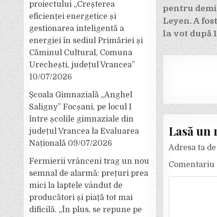
proiectului „Creșterea
în
pentru demi
eficienței energetice și
articole
Leyen. A fos
gestionarea inteligentă a
la vot după 1
energiei în sediul Primăriei și
Căminul Cultural, Comuna
Urechești, județul Vrancea”
10/07/2026
Școala Gimnazială „Anghel
Saligny” Focșani, pe locul I
între școlile gimnaziale din
Lasă un 
județul Vrancea la Evaluarea
Națională
09/07/2026
Adresa ta de 
Fermierii vrânceni trag un nou
Comentariu
semnal de alarmă: prețuri prea
mici la laptele vândut de
producători și piață tot mai
dificilă. „În plus, se repune pe