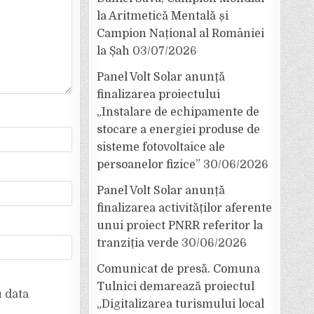
la Aritmetică Mentală și
Campion Național al României
la Șah
03/07/2026
Panel Volt Solar anunță
finalizarea proiectului
„Instalare de echipamente de
stocare a energiei produse de
sisteme fotovoltaice ale
persoanelor fizice”
30/06/2026
Panel Volt Solar anunță
finalizarea activităților aferente
unui proiect PNRR referitor la
tranziția verde
30/06/2026
Comunicat de presă. Comuna
Tulnici demarează proiectul
u data
„Digitalizarea turismului local