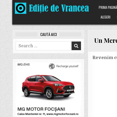
Skip
PRIMA PAGIN
to
content
ALEGERI
CAUTĂ AICI
Un Merc
Search
for:
Revenim cu 