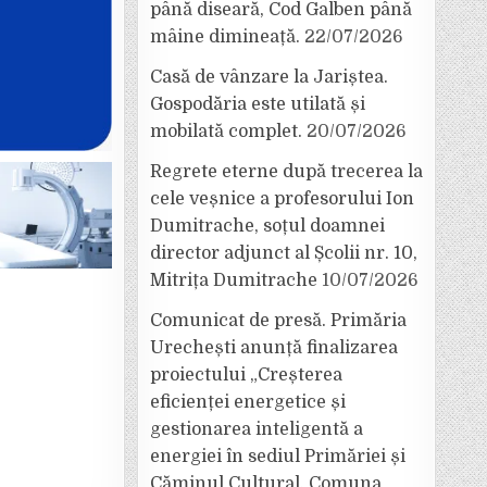
până diseară, Cod Galben până
mâine dimineață.
22/07/2026
Casă de vânzare la Jariștea.
Gospodăria este utilată și
mobilată complet.
20/07/2026
Regrete eterne după trecerea la
cele veșnice a profesorului Ion
Dumitrache, soțul doamnei
director adjunct al Școlii nr. 10,
Mitrița Dumitrache
10/07/2026
Comunicat de presă. Primăria
Urechești anunță finalizarea
proiectului „Creșterea
eficienței energetice și
gestionarea inteligentă a
energiei în sediul Primăriei și
Căminul Cultural, Comuna