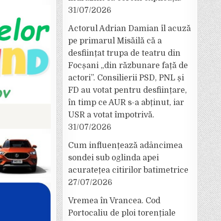
31/07/2026
Actorul Adrian Damian îl acuză
pe primarul Misăilă că a
desființat trupa de teatru din
Focșani „din răzbunare față de
actori”. Consilierii PSD, PNL și
FD au votat pentru desființare,
în timp ce AUR s-a abținut, iar
USR a votat împotrivă.
31/07/2026
Cum influențează adâncimea
sondei sub oglinda apei
acuratețea citirilor batimetrice
27/07/2026
Vremea în Vrancea. Cod
Portocaliu de ploi torențiale