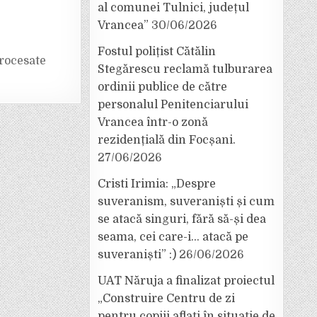
al comunei Tulnici, județul
Vrancea”
30/06/2026
Fostul polițist Cătălin
rocesate
Stegărescu reclamă tulburarea
ordinii publice de către
personalul Penitenciarului
Vrancea într-o zonă
rezidențială din Focșani.
27/06/2026
Cristi Irimia: „Despre
suveranism, suveraniști și cum
se atacă singuri, fără să-și dea
seama, cei care-i… atacă pe
suveraniști” :)
26/06/2026
UAT Năruja a finalizat proiectul
„Construire Centru de zi
pentru copiii aflați în situație de