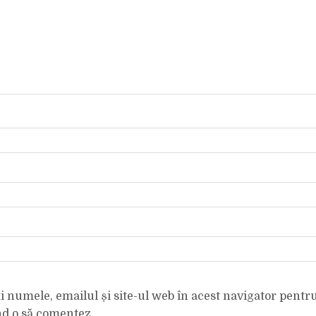
 numele, emailul și site-ul web în acest navigator pentr
nd o să comentez.