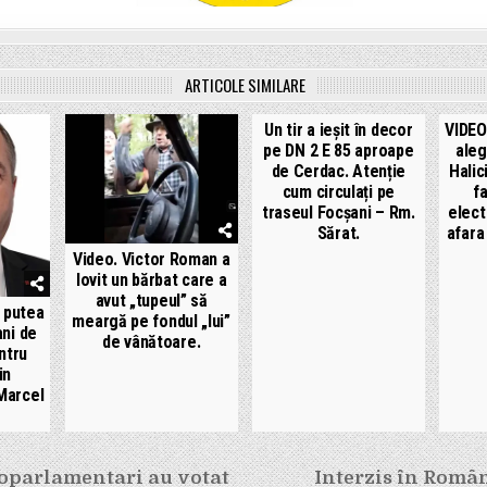
ARTICOLE SIMILARE
Un tir a ieșit în decor
VIDEO
pe DN 2 E 85 aproape
aleg
de Cerdac. Atenție
Halic
cum circulați pe
f
traseul Focșani – Rm.
elect
Sărat.
afara
Video. Victor Roman a
lovit un bărbat care a
avut „tupeul” să
 putea
meargă pe fondul „lui”
ani de
de vânătoare.
ntru
in
 Marcel
e
roparlamentari au votat
Interzis în Româ