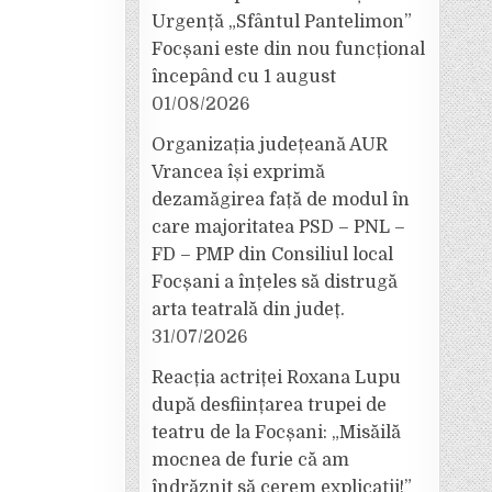
Urgență „Sfântul Pantelimon”
Focșani este din nou funcțional
începând cu 1 august
01/08/2026
Organizația județeană AUR
Vrancea își exprimă
dezamăgirea față de modul în
care majoritatea PSD – PNL –
FD – PMP din Consiliul local
Focșani a înțeles să distrugă
arta teatrală din județ.
31/07/2026
Reacția actriței Roxana Lupu
după desființarea trupei de
teatru de la Focșani: „Misăilă
mocnea de furie că am
îndrăznit să cerem explicații!”