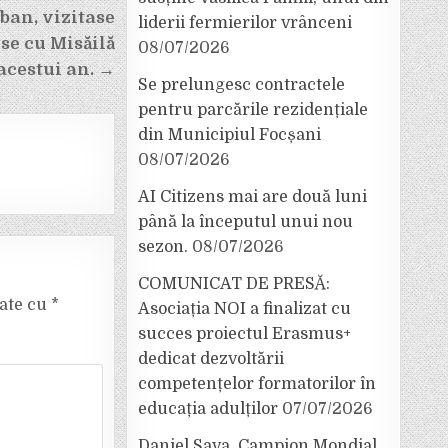
ban, vizitase
liderii fermierilor vrânceni
se cu Misăilă
08/07/2026
acestui an. →
Se prelungesc contractele
pentru parcările rezidențiale
din Municipiul Focșani
08/07/2026
AI Citizens mai are două luni
până la începutul unui nou
sezon.
08/07/2026
COMUNICAT DE PRESĂ:
cate cu
*
Asociația NOI a finalizat cu
succes proiectul Erasmus+
dedicat dezvoltării
competențelor formatorilor în
educația adulților
07/07/2026
Daniel Sava, Campion Mondial