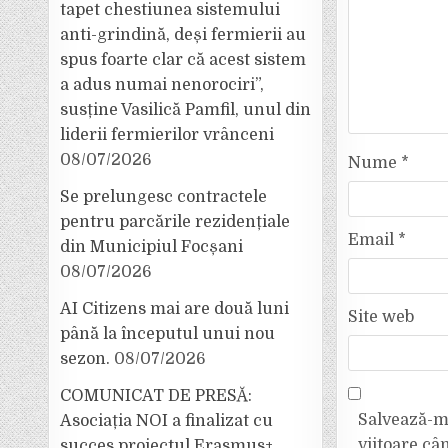
tapet chestiunea sistemului
anti-grindină, deși fermierii au
spus foarte clar că acest sistem
a adus numai nenorociri”,
susține Vasilică Pamfil, unul din
liderii fermierilor vrânceni
08/07/2026
Nume
*
Se prelungesc contractele
pentru parcările rezidențiale
Email
*
din Municipiul Focșani
08/07/2026
AI Citizens mai are două luni
Site web
până la începutul unui nou
sezon.
08/07/2026
COMUNICAT DE PRESĂ:
Salvează-mi
Asociația NOI a finalizat cu
viitoare câ
succes proiectul Erasmus+