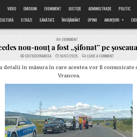
Ă
VIDEO
EMISIUNI
EVENIMENT
JUSTIȚIE
ADMINISTRAȚIE
POLITIC
CULTURĂ
STRĂZI
SĂNĂTATE
ÎNVĂȚĂMÂNT
OPINII
ANUNȚURI
EXE
POSTED
EVENIMENT
IN
edes nou-nouț a fost „șifonat” pe șoseau
ON
EDITIEDEVRANCEA
10/07/2025
LEAVE A COMMENT
UN
MERCEDES
NOU-
detalii în măsura în care acestea vor fi comunicate 
NOUȚ
A
Vrancea.
FOST
„ȘIFONAT”
PE
ȘOSEAUA
VRANCEI