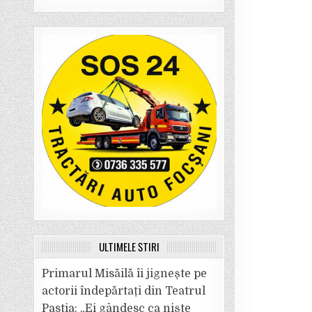
ULTIMELE ȘTIRI
Primarul Misăilă îi jignește pe
actorii îndepărtați din Teatrul
Pastia: „Ei gândesc ca niște