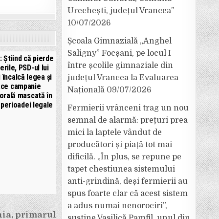
Urechești, județul Vrancea”
10/07/2026
Școala Gimnazială „Anghel
Saligny” Focșani, pe locul I
: Știind că pierde
între școlile gimnaziale din
erile, PSD-ul lui
i încalcă legea și
județul Vrancea la Evaluarea
ace campanie
Națională
09/07/2026
orală mascată în
 perioadei legale
Fermierii vrânceni trag un nou
semnal de alarmă: prețuri prea
mici la laptele vândut de
producători și piață tot mai
dificilă. „În plus, se repune pe
tapet chestiunea sistemului
anti-grindină, deși fermierii au
spus foarte clar că acest sistem
a adus numai nenorociri”,
nia, primarul
susține Vasilică Pamfil, unul din