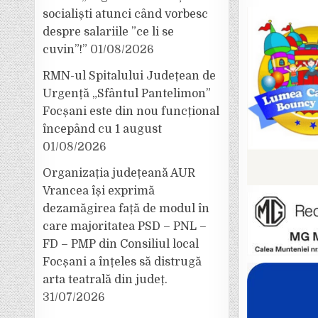
socialiști atunci când vorbesc
despre salariile ”ce li se
cuvin”!”
01/08/2026
RMN-ul Spitalului Județean de
Urgență „Sfântul Pantelimon”
Focșani este din nou funcțional
începând cu 1 august
01/08/2026
Organizația județeană AUR
Vrancea își exprimă
dezamăgirea față de modul în
care majoritatea PSD – PNL –
FD – PMP din Consiliul local
Focșani a înțeles să distrugă
arta teatrală din județ.
31/07/2026