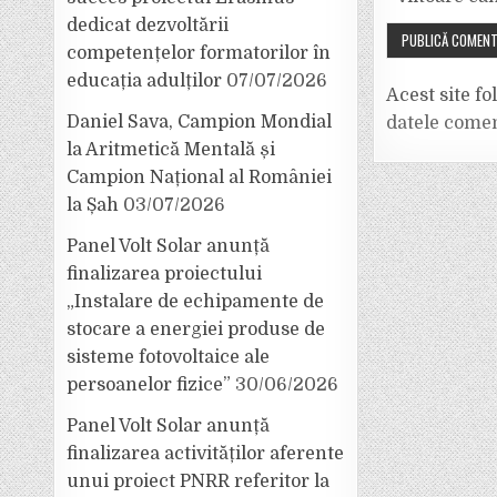
dedicat dezvoltării
competențelor formatorilor în
educația adulților
07/07/2026
Acest site f
Daniel Sava, Campion Mondial
datele comen
la Aritmetică Mentală și
Campion Național al României
la Șah
03/07/2026
Panel Volt Solar anunță
finalizarea proiectului
„Instalare de echipamente de
stocare a energiei produse de
sisteme fotovoltaice ale
persoanelor fizice”
30/06/2026
Panel Volt Solar anunță
finalizarea activităților aferente
unui proiect PNRR referitor la