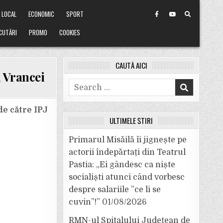
LOCAL
ECONOMIC
SPORT
CUTĂRI
PROMO
COOKIES
CAUTĂ AICI
a Vrancei
Search
for:
de către IPJ
ULTIMELE ȘTIRI
Primarul Misăilă îi jignește pe
actorii îndepărtați din Teatrul
Pastia: „Ei gândesc ca niște
socialiști atunci când vorbesc
despre salariile ”ce li se
cuvin”!”
01/08/2026
RMN-ul Spitalului Județean de