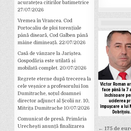
acuratețea citirilor batimetrice
27/07/2026
Vremea în Vrancea. Cod
Portocaliu de ploi torențiale
până diseară, Cod Galben până
mâine dimineață.
22/07/2026
Casă de vânzare la Jariștea.
Gospodăria este utilată și
mobilată complet.
20/07/2026
Regrete eterne după trecerea la
Victor Roman ar
cele veșnice a profesorului Ion
face până la 7 
Dumitrache, soțul doamnei
închisoare pe
uciderea pr
director adjunct al Școlii nr. 10,
împușcare a lui
Mitrița Dumitrache
10/07/2026
Dobrițoiu.
Comunicat de presă. Primăria
Navigar
Urechești anunță finalizarea
← 175 de eu