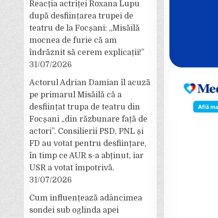
Reacția actriței Roxana Lupu
după desființarea trupei de
teatru de la Focșani: „Misăilă
mocnea de furie că am
îndrăznit să cerem explicații!”
31/07/2026
Actorul Adrian Damian îl acuză
pe primarul Misăilă că a
desființat trupa de teatru din
Focșani „din răzbunare față de
actori”. Consilierii PSD, PNL și
FD au votat pentru desființare,
în timp ce AUR s-a abținut, iar
USR a votat împotrivă.
31/07/2026
Cum influențează adâncimea
sondei sub oglinda apei