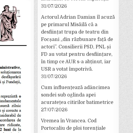
31/07/2026
Actorul Adrian Damian îl acuză
pe primarul Misăilă că a
desființat trupa de teatru din
Focșani „din răzbunare față de
actori”. Consilierii PSD, PNL și
FD au votat pentru desființare,
în timp ce AUR s-a abținut, iar
USR a votat împotrivă.
31/07/2026
Cum influențează adâncimea
sondei sub oglinda apei
acuratețea citirilor batimetrice
27/07/2026
Vremea în Vrancea. Cod
Portocaliu de ploi torențiale