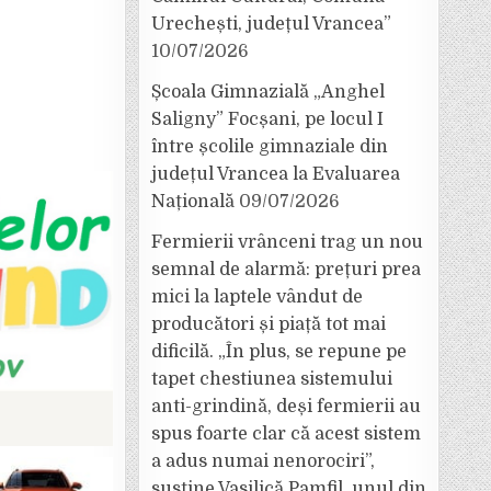
Urechești, județul Vrancea”
10/07/2026
Școala Gimnazială „Anghel
Saligny” Focșani, pe locul I
între școlile gimnaziale din
județul Vrancea la Evaluarea
Națională
09/07/2026
Fermierii vrânceni trag un nou
semnal de alarmă: prețuri prea
mici la laptele vândut de
producători și piață tot mai
dificilă. „În plus, se repune pe
tapet chestiunea sistemului
anti-grindină, deși fermierii au
spus foarte clar că acest sistem
a adus numai nenorociri”,
susține Vasilică Pamfil, unul din