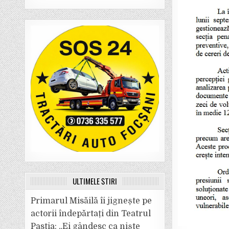
ULTIMELE ȘTIRI
Primarul Misăilă îi jignește pe
actorii îndepărtați din Teatrul
Pastia: „Ei gândesc ca niște