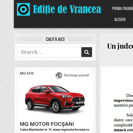
Skip
PRIMA PAGIN
to
content
ALEGERI
CAUTĂ AICI
Un judec
Search
for: