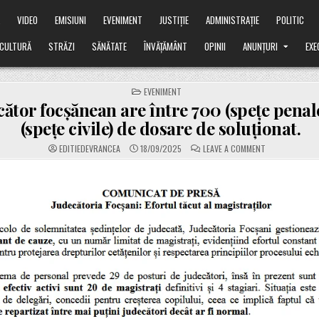
Ă
VIDEO
EMISIUNI
EVENIMENT
JUSTIȚIE
ADMINISTRAȚIE
POLITIC
CULTURĂ
STRĂZI
SĂNĂTATE
ÎNVĂȚĂMÂNT
OPINII
ANUNȚURI
EXE
POSTED
EVENIMENT
IN
ător focșănean are între 700 (spețe penale
(spețe civile) de dosare de soluționat.
ON
EDITIEDEVRANCEA
18/09/2025
LEAVE A COMMENT
UN
JUDECĂTOR
FOCȘĂNEAN
ARE
ÎNTRE
700
(SPEȚE
PENALE)
ȘI
1850
(SPEȚE
CIVILE)
DE
DOSARE
DE
SOLUȚIONAT.