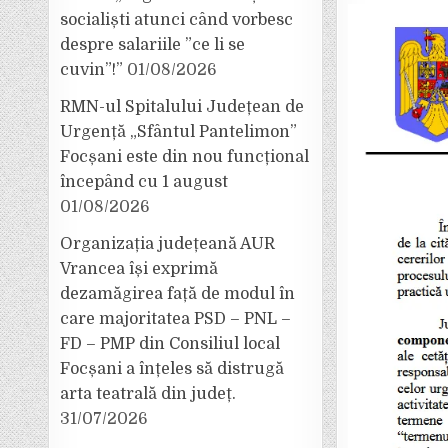
socialiști atunci când vorbesc
despre salariile ”ce li se
cuvin”!”
01/08/2026
RMN-ul Spitalului Județean de
Urgență „Sfântul Pantelimon”
Focșani este din nou funcțional
începând cu 1 august
01/08/2026
Organizația județeană AUR
Vrancea își exprimă
dezamăgirea față de modul în
care majoritatea PSD – PNL –
FD – PMP din Consiliul local
Focșani a înțeles să distrugă
arta teatrală din județ.
31/07/2026