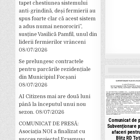
tapet chestiunea sistemului
anti-grindină, deși fermierii au
spus foarte clar că acest sistem
a adus numai nenorociri”,
susține Vasilică Pamfil, unul din
liderii fermierilor vrânceni
08/07/2026
Se prelungesc contractele
pentru parcările rezidențiale
din Municipiul Focșani
08/07/2026
AI Citizens mai are două luni
până la începutul unui nou
sezon.
08/07/2026
Comunicat de p
COMUNICAT DE PRESĂ:
Subvenționare p
Asociația NOI a finalizat cu
afaceri pentr
Blitz RD Tot
succes proiectul Erasmus+