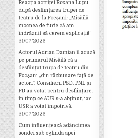
Reacția actriței Roxana Lupu
după desființarea trupei de
teatru de la Focșani: „Misăilă
mocnea de furie că am
îndrăznit să cerem explicații!”
31/07/2026
Actorul Adrian Damian îl acuză
pe primarul Misăilă că a
desființat trupa de teatru din
Focșani „din răzbunare față de
actori”. Consilierii PSD, PNL și
FD au votat pentru desființare,
în timp ce AUR s-a abținut, iar
USR a votat împotrivă.
31/07/2026
Cum influențează adâncimea
sondei sub oglinda apei