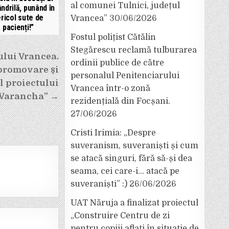
al comunei Tulnici, județul
ndrilă, punând în
ricol sute de
Vrancea”
30/06/2026
pacienți!”
Fostul polițist Cătălin
Stegărescu reclamă tulburarea
ului Vrancea.
ordinii publice de către
 promovare și
personalul Penitenciarului
l proiectului
Vrancea într-o zonă
s Varancha” →
rezidențială din Focșani.
27/06/2026
Cristi Irimia: „Despre
suveranism, suveraniști și cum
se atacă singuri, fără să-și dea
seama, cei care-i… atacă pe
suveraniști” :)
26/06/2026
UAT Năruja a finalizat proiectul
„Construire Centru de zi
pentru copiii aflați în situație de