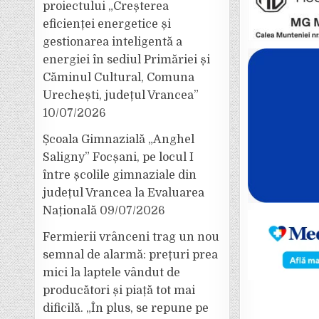
proiectului „Creșterea
eficienței energetice și
gestionarea inteligentă a
energiei în sediul Primăriei și
Căminul Cultural, Comuna
Urechești, județul Vrancea”
10/07/2026
Școala Gimnazială „Anghel
Saligny” Focșani, pe locul I
între școlile gimnaziale din
județul Vrancea la Evaluarea
Națională
09/07/2026
Fermierii vrânceni trag un nou
semnal de alarmă: prețuri prea
mici la laptele vândut de
producători și piață tot mai
dificilă. „În plus, se repune pe