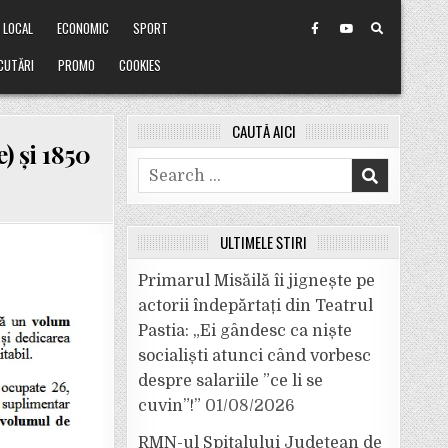
LOCAL
ECONOMIC
SPORT
CUTĂRI
PROMO
COOKIES
CAUTĂ AICI
) și 1850
Search
for:
ULTIMELE ȘTIRI
Primarul Misăilă îi jignește pe
actorii îndepărtați din Teatrul
Pastia: „Ei gândesc ca niște
socialiști atunci când vorbesc
despre salariile ”ce li se
cuvin”!”
01/08/2026
RMN-ul Spitalului Județean de