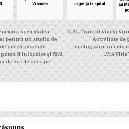
RL
Vrancea
urgență la spital
cu Mâ
pe
e
Focșani vrea să dea
GAL Ținutul Viei și Vin
ei pentru un studiu de
Activitate de
, de parcă pavelele
ecologizare în cadru
putea fi înlocuite și fără
„Via Viti
eci de mii de euro pe
răspuns