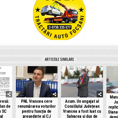
ARTICOLE SIMILARE
Mana
resă:
PNL Vrancea cere
Acum. Un angajat al
Ju
lan de
renumărarea voturilor
Consiliului Județean
repli
u SC
pentru funcția de
Vrancea a fost luat cu
Diana
al
președinte al CJ
Salvarea și dus de
demis