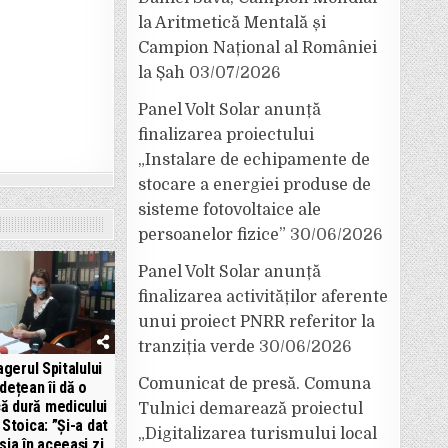
la Aritmetică Mentală și
Campion Național al României
la Șah
03/07/2026
Panel Volt Solar anunță
finalizarea proiectului
„Instalare de echipamente de
stocare a energiei produse de
sisteme fotovoltaice ale
persoanelor fizice”
30/06/2026
Panel Volt Solar anunță
finalizarea activităților aferente
unui proiect PNRR referitor la
tranziția verde
30/06/2026
gerul Spitalului
Comunicat de presă. Comuna
dețean îi dă o
că dură medicului
Tulnici demarează proiectul
 Stoica: ”Și-a dat
„Digitalizarea turismului local
ia în aceeași zi