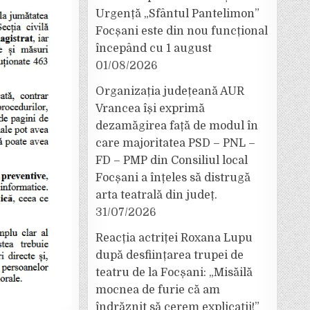
Urgență „Sfântul Pantelimon”
Focșani este din nou funcțional
începând cu 1 august
01/08/2026
Organizația județeană AUR
Vrancea își exprimă
dezamăgirea față de modul în
care majoritatea PSD – PNL –
FD – PMP din Consiliul local
Focșani a înțeles să distrugă
arta teatrală din județ.
31/07/2026
Reacția actriței Roxana Lupu
după desființarea trupei de
teatru de la Focșani: „Misăilă
mocnea de furie că am
îndrăznit să cerem explicații!”