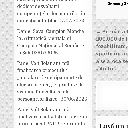
Cleaning S
dedicat dezvoltării
competențelor formatorilor în
educația adulților
07/07/2026
Navigar
← Primăria 
Daniel Sava, Campion Mondial
la Aritmetică Mentală și
200.000 de l
în
Campion Național al României
fezabilitate
articole
la Șah
03/07/2026
sparte nu ar 
a se aloca z
Panel Volt Solar anunță
„studii”…
finalizarea proiectului
„Instalare de echipamente de
stocare a energiei produse de
sisteme fotovoltaice ale
persoanelor fizice”
30/06/2026
Panel Volt Solar anunță
finalizarea activităților aferente
Lasă un 
unui proiect PNRR referitor la