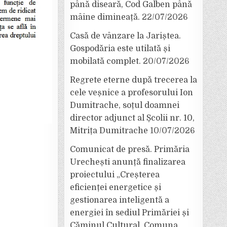
până diseară, Cod Galben până
mâine dimineață.
22/07/2026
Casă de vânzare la Jariștea.
Gospodăria este utilată și
mobilată complet.
20/07/2026
Regrete eterne după trecerea la
cele veșnice a profesorului Ion
Dumitrache, soțul doamnei
director adjunct al Școlii nr. 10,
Mitrița Dumitrache
10/07/2026
Comunicat de presă. Primăria
Urechești anunță finalizarea
proiectului „Creșterea
eficienței energetice și
gestionarea inteligentă a
energiei în sediul Primăriei și
Căminul Cultural, Comuna