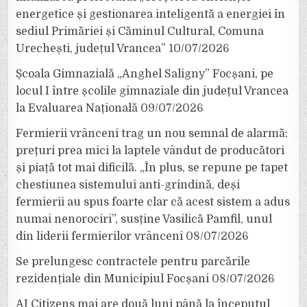
energetice și gestionarea inteligentă a energiei în
sediul Primăriei și Căminul Cultural, Comuna
Urechești, județul Vrancea”
10/07/2026
Școala Gimnazială „Anghel Saligny” Focșani, pe
locul I între școlile gimnaziale din județul Vrancea
la Evaluarea Națională
09/07/2026
Fermierii vrânceni trag un nou semnal de alarmă:
prețuri prea mici la laptele vândut de producători
și piață tot mai dificilă. „În plus, se repune pe tapet
chestiunea sistemului anti-grindină, deși
fermierii au spus foarte clar că acest sistem a adus
numai nenorociri”, susține Vasilică Pamfil, unul
din liderii fermierilor vrânceni
08/07/2026
Se prelungesc contractele pentru parcările
rezidențiale din Municipiul Focșani
08/07/2026
AI Citizens mai are două luni până la începutul