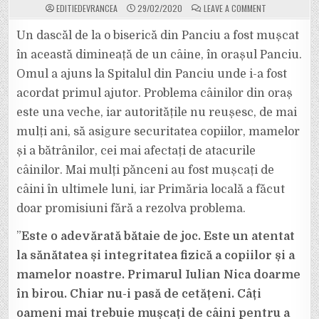
ON
EDITIEDEVRANCEA
29/02/2020
LEAVE A COMMENT
UN
BĂRBAT
DIN
Un dascăl de la o biserică din Panciu a fost mușcat
PANCIU
A
în această dimineață de un câine, în orașul Panciu.
AJUNS
LA
Omul a ajuns la Spitalul din Panciu unde i-a fost
SPITAL
DUPĂ
acordat primul ajutor. Problema câinilor din oraș
CE
A
FOST
este una veche, iar autoritățile nu reușesc, de mai
MUȘCAT
DE
mulți ani, să asigure securitatea copiilor, mamelor
UN
CÂINE
și a bătrânilor, cei mai afectați de atacurile
DIN
ORAȘ.
câinilor. Mai mulți pănceni au fost mușcați de
ADMINISTRAȚIA
PSD
DOARME
câini în ultimele luni, iar Primăria locală a făcut
ÎN
PAPUCI!
doar promisiuni fără a rezolva problema.
”
Este o adevărată bătaie de joc. Este un atentat
la sănătatea și integritatea fizică a copiilor și a
mamelor noastre. Primarul Iulian Nica doarme
în birou. Chiar nu-i pasă de cetățeni. Câți
oameni mai trebuie mușcați de câini pentru a