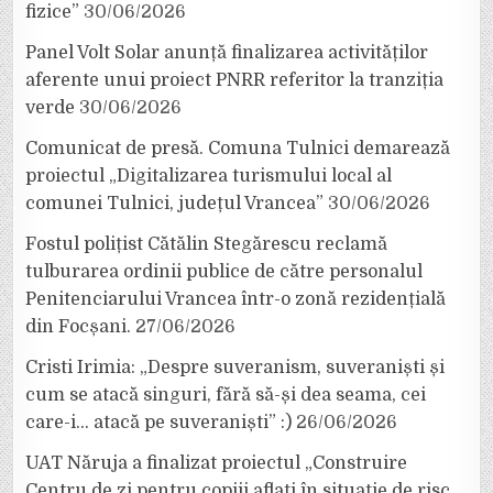
fizice”
30/06/2026
Panel Volt Solar anunță finalizarea activităților
aferente unui proiect PNRR referitor la tranziția
verde
30/06/2026
Comunicat de presă. Comuna Tulnici demarează
proiectul „Digitalizarea turismului local al
comunei Tulnici, județul Vrancea”
30/06/2026
Fostul polițist Cătălin Stegărescu reclamă
tulburarea ordinii publice de către personalul
Penitenciarului Vrancea într-o zonă rezidențială
din Focșani.
27/06/2026
Cristi Irimia: „Despre suveranism, suveraniști și
cum se atacă singuri, fără să-și dea seama, cei
care-i… atacă pe suveraniști” :)
26/06/2026
UAT Năruja a finalizat proiectul „Construire
Centru de zi pentru copiii aflați în situație de risc