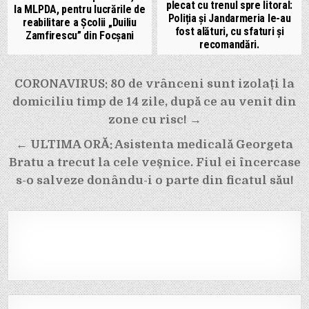
plecat cu trenul spre litoral:
la MLPDA, pentru lucrările de
Poliția și Jandarmeria le-au
reabilitare a Școlii „Duiliu
fost alături, cu sfaturi și
Zamfirescu” din Focșani
recomandări.
Navigare
CORONAVIRUS: 80 de vrânceni sunt izolați la
în
domiciliu timp de 14 zile, după ce au venit din
articole
zone cu risc! →
← ULTIMA ORĂ: Asistenta medicală Georgeta
Bratu a trecut la cele veșnice. Fiul ei încercase
s-o salveze donându-i o parte din ficatul său!