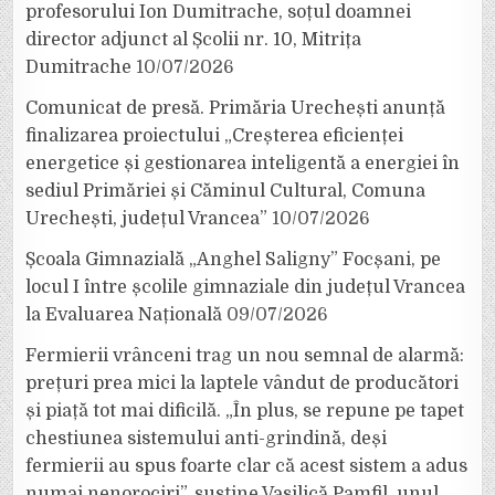
profesorului Ion Dumitrache, soțul doamnei
director adjunct al Școlii nr. 10, Mitrița
Dumitrache
10/07/2026
Comunicat de presă. Primăria Urechești anunță
finalizarea proiectului „Creșterea eficienței
energetice și gestionarea inteligentă a energiei în
sediul Primăriei și Căminul Cultural, Comuna
Urechești, județul Vrancea”
10/07/2026
Școala Gimnazială „Anghel Saligny” Focșani, pe
locul I între școlile gimnaziale din județul Vrancea
la Evaluarea Națională
09/07/2026
Fermierii vrânceni trag un nou semnal de alarmă:
prețuri prea mici la laptele vândut de producători
și piață tot mai dificilă. „În plus, se repune pe tapet
chestiunea sistemului anti-grindină, deși
fermierii au spus foarte clar că acest sistem a adus
numai nenorociri”, susține Vasilică Pamfil, unul