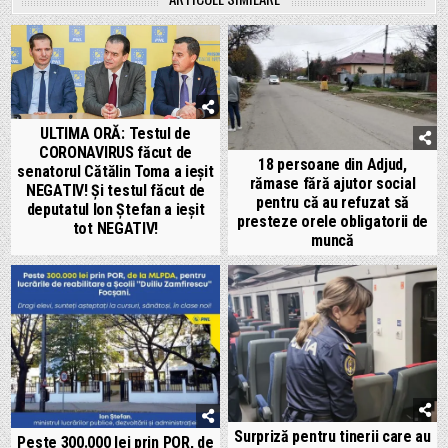
ULTIMA ORĂ: Testul de
CORONAVIRUS făcut de
18 persoane din Adjud,
senatorul Cătălin Toma a ieșit
rămase fără ajutor social
NEGATIV! Și testul făcut de
pentru că au refuzat să
deputatul Ion Ștefan a ieșit
presteze orele obligatorii de
tot NEGATIV!
muncă
Surpriză pentru tinerii care au
Peste 300.000 lei prin POR, de