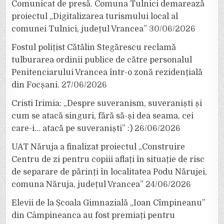
Comunicat de presă. Comuna Tulnici demarează
proiectul „Digitalizarea turismului local al
comunei Tulnici, județul Vrancea”
30/06/2026
Fostul polițist Cătălin Stegărescu reclamă
tulburarea ordinii publice de către personalul
Penitenciarului Vrancea într-o zonă rezidențială
din Focșani.
27/06/2026
Cristi Irimia: „Despre suveranism, suveraniști și
cum se atacă singuri, fără să-și dea seama, cei
care-i… atacă pe suveraniști” :)
26/06/2026
UAT Năruja a finalizat proiectul „Construire
Centru de zi pentru copiii aflați în situație de risc
de separare de părinți în localitatea Podu Nărujei,
comuna Năruja, județul Vrancea”
24/06/2026
Elevii de la Școala Gimnazială „Ioan Cîmpineanu”
din Câmpineanca au fost premiați pentru