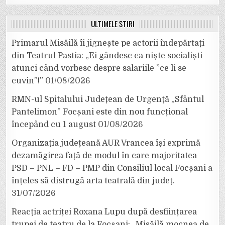
ULTIMELE ȘTIRI
Primarul Misăilă îi jignește pe actorii îndepărtați
din Teatrul Pastia: „Ei gândesc ca niște socialiști
atunci când vorbesc despre salariile ”ce li se
cuvin”!”
01/08/2026
RMN-ul Spitalului Județean de Urgență „Sfântul
Pantelimon” Focșani este din nou funcțional
începând cu 1 august
01/08/2026
Organizația județeană AUR Vrancea își exprimă
dezamăgirea față de modul în care majoritatea
PSD – PNL – FD – PMP din Consiliul local Focșani a
înțeles să distrugă arta teatrală din județ.
31/07/2026
Reacția actriței Roxana Lupu după desființarea
trupei de teatru de la Focșani: „Misăilă mocnea de