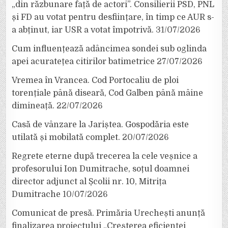
„din răzbunare față de actori”. Consilierii PSD, PNL
și FD au votat pentru desființare, în timp ce AUR s-
a abținut, iar USR a votat împotrivă.
31/07/2026
Cum influențează adâncimea sondei sub oglinda
apei acuratețea citirilor batimetrice
27/07/2026
Vremea în Vrancea. Cod Portocaliu de ploi
torențiale până diseară, Cod Galben până mâine
dimineață.
22/07/2026
Casă de vânzare la Jariștea. Gospodăria este
utilată și mobilată complet.
20/07/2026
Regrete eterne după trecerea la cele veșnice a
profesorului Ion Dumitrache, soțul doamnei
director adjunct al Școlii nr. 10, Mitrița
Dumitrache
10/07/2026
Comunicat de presă. Primăria Urechești anunță
finalizarea proiectului „Creșterea eficienței