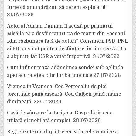
furie că am îndrăznit să cerem explicații!”
31/07/2026
Actorul Adrian Damian îl acuză pe primarul
Misăilă că a desființat trupa de teatru din Focșani
„din răzbunare față de actori”. Consilierii PSD, PNL
și FD au votat pentru desființare, în timp ce AUR s-
a abținut, iar USR a votat împotrivă.
31/07/2026
Cum influențează adâncimea sondei sub oglinda
apei acuratețea citirilor batimetrice
27/07/2026
Vremea în Vrancea. Cod Portocaliu de ploi
torențiale până diseară, Cod Galben până mâine
dimineață.
22/07/2026
Casă de vânzare la Jariștea. Gospodăria este
utilată și mobilată complet.
20/07/2026
Regrete eterne după trecerea la cele veșnice a