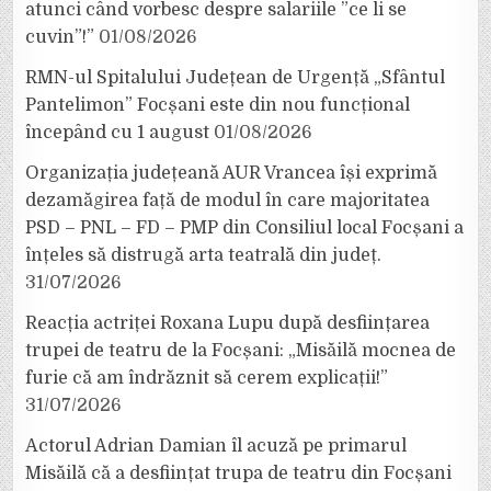
atunci când vorbesc despre salariile ”ce li se
cuvin”!”
01/08/2026
RMN-ul Spitalului Județean de Urgență „Sfântul
Pantelimon” Focșani este din nou funcțional
începând cu 1 august
01/08/2026
Organizația județeană AUR Vrancea își exprimă
dezamăgirea față de modul în care majoritatea
PSD – PNL – FD – PMP din Consiliul local Focșani a
înțeles să distrugă arta teatrală din județ.
31/07/2026
Reacția actriței Roxana Lupu după desființarea
trupei de teatru de la Focșani: „Misăilă mocnea de
furie că am îndrăznit să cerem explicații!”
31/07/2026
Actorul Adrian Damian îl acuză pe primarul
Misăilă că a desființat trupa de teatru din Focșani