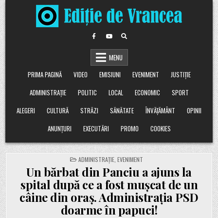
Skip
to
content
MENU
PRIMA PAGINĂ
VIDEO
EMISIUNI
EVENIMENT
JUSTIȚIE
ADMINISTRAȚIE
POLITIC
LOCAL
ECONOMIC
SPORT
ALEGERI
CULTURĂ
STRĂZI
SĂNĂTATE
ÎNVĂȚĂMÂNT
OPINII
ANUNȚURI
EXECUTĂRI
PROMO
COOKIES
POSTED
ADMINISTRAȚIE
,
EVENIMENT
IN
Un bărbat din Panciu a ajuns la
spital după ce a fost mușcat de un
câine din oraș. Administrația PSD
doarme în papuci!