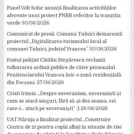
Panel Volt Solar anunță finalizarea activităților
aferente unui proiect PNRR referitor la tranziția
verde
30/06/2026
Comunicat de presă. Comuna Tulnici demarează
proiectul „Digitalizarea turismului local al
comunei Tulnici, județul Vrancea”
30/06/2026
Fostul polițist Cătălin Stegărescu reclamă
tulburarea ordinii publice de către personalul
Penitenciarului Vrancea într-o zonă rezidențială
din Focșani.
27/06/2026
Cristi Irimia: „Despre suveranism, suveraniști și
cum se atacă singuri, fără să-și dea seama, cei
care-i… atacă pe suveraniști” :)
26/06/2026
UAT Năruja a finalizat proiectul „Construire
Centru de zi pentru copiii aflați în situație de risc