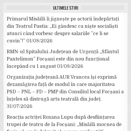
ULTIMELE ȘTIRI
Primarul Misăilă îi jignește pe actorii îndepărtați
din Teatrul Pastia: „Ei gândesc ca niște socialiști
atunci când vorbesc despre salariile ”ce li se
cuvin”!”
01/08/2026
RMN-ul Spitalului Județean de Urgență „Sfântul
Pantelimon” Focșani este din nou funcțional
începând cu 1 august
01/08/2026
Organizația județeană AUR Vrancea își exprimă
dezamăgirea față de modul în care majoritatea
PSD – PNL – FD – PMP din Consiliul local Focșani a
înțeles să distrugă arta teatrală din județ.
31/07/2026
Reacția actriței Roxana Lupu după desființarea
trupei de teatru de la Focșani: „Misăilă mocnea de