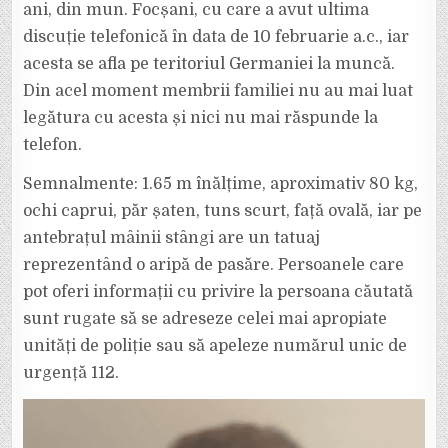
PE
ani, din mun. Focșani, cu care a avut ultima
10
FEBRUARIE.
discuție telefonică în data de 10 februarie a.c., iar
FAMILIA
CERE
acesta se afla pe teritoriul Germaniei la muncă.
AJUTORUL
PENTRU
Din acel moment membrii familiei nu au mai luat
GĂSIREA
LUI.
legătura cu acesta și nici nu mai răspunde la
telefon.
Semnalmente: 1.65 m înălțime, aproximativ 80 kg,
ochi caprui, păr șaten, tuns scurt, față ovală, iar pe
antebrațul mâinii stângi are un tatuaj
reprezentând o aripă de pasăre. Persoanele care
pot oferi informații cu privire la persoana căutată
sunt rugate să se adreseze celei mai apropiate
unități de poliție sau să apeleze numărul unic de
urgență 112.