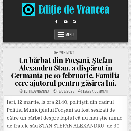
Skip
to
content
MENU
POSTED
EVENIMENT
IN
Un bărbat din Focșani, Ștefan
Alexandru Stan, a dispărut în
Germania pe 10 februarie. Familia
cere ajutorul pentru găsirea lui.
ON
EDITIEDEVRANCEA
13/03/2025
LEAVE A COMMENT
UN
BĂRBAT
DIN
Ieri, 12 martie, la ora 21.40, polițiștii din cadrul
FOCȘANI,
ȘTEFAN
Poliției Municipiului Focșani au fost sesizați de
ALEXANDRU
STAN,
către un bărbat despre faptul că nu mai știe nimic
A
DISPĂRUT
de fratele său STAN ȘTEFAN ALEXANDRU, de 30
ÎN
GERMANIA