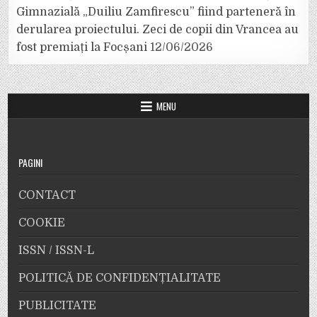
Gimnazială „Duiliu Zamfirescu” fiind parteneră în
derularea proiectului. Zeci de copii din Vrancea au
fost premiați la Focșani
12/06/2026
MENU
PAGINI
CONTACT
COOKIE
ISSN / ISSN-L
POLITICĂ DE CONFIDENȚIALITATE
PUBLICITATE