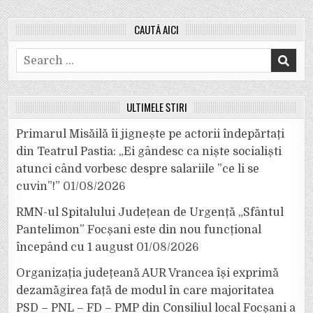
CAUTĂ AICI
Search
for:
ULTIMELE ȘTIRI
Primarul Misăilă îi jignește pe actorii îndepărtați
din Teatrul Pastia: „Ei gândesc ca niște socialiști
atunci când vorbesc despre salariile ”ce li se
cuvin”!”
01/08/2026
RMN-ul Spitalului Județean de Urgență „Sfântul
Pantelimon” Focșani este din nou funcțional
începând cu 1 august
01/08/2026
Organizația județeană AUR Vrancea își exprimă
dezamăgirea față de modul în care majoritatea
PSD – PNL – FD – PMP din Consiliul local Focșani a