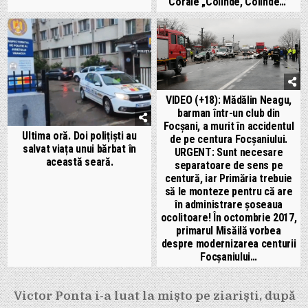
Corale „Colinde, Colinde…”
VIDEO (+18): Mădălin Neagu,
barman într-un club din
Focșani, a murit în accidentul
Ultima oră. Doi polițiști au
de pe centura Focșaniului.
salvat viața unui bărbat în
URGENT: Sunt necesare
această seară.
separatoare de sens pe
centură, iar Primăria trebuie
să le monteze pentru că are
în administrare șoseaua
ocolitoare! În octombrie 2017,
primarul Misăilă vorbea
despre modernizarea centurii
Focșaniului…
Navigare
Victor Ponta i-a luat la mișto pe ziariști, după