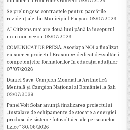
din liderii fermierilor vrânceni
08/07/2026
Se prelungesc contractele pentru parcările
rezidențiale din Municipiul Focșani
08/07/2026
AI Citizens mai are două luni până la începutul
unui nou sezon.
08/07/2026
COMUNICAT DE PRESĂ: Asociația NOI a finalizat
cu succes proiectul Erasmus+ dedicat dezvoltării
competențelor formatorilor în educația adulților
07/07/2026
Daniel Sava, Campion Mondial la Aritmetică
Mentală și Campion Național al României la Șah
03/07/2026
Panel Volt Solar anunță finalizarea proiectului
„Instalare de echipamente de stocare a energiei
produse de sisteme fotovoltaice ale persoanelor
fizice”
30/06/2026