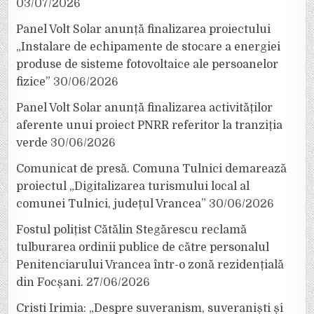
03/07/2026
Panel Volt Solar anunță finalizarea proiectului
„Instalare de echipamente de stocare a energiei
produse de sisteme fotovoltaice ale persoanelor
fizice”
30/06/2026
Panel Volt Solar anunță finalizarea activităților
aferente unui proiect PNRR referitor la tranziția
verde
30/06/2026
Comunicat de presă. Comuna Tulnici demarează
proiectul „Digitalizarea turismului local al
comunei Tulnici, județul Vrancea”
30/06/2026
Fostul polițist Cătălin Stegărescu reclamă
tulburarea ordinii publice de către personalul
Penitenciarului Vrancea într-o zonă rezidențială
din Focșani.
27/06/2026
Cristi Irimia: „Despre suveranism, suveraniști și