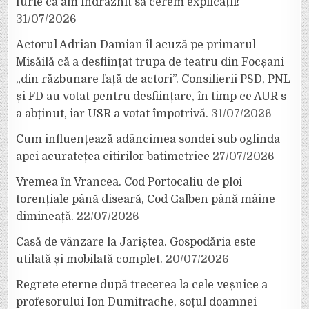
furie că am îndrăznit să cerem explicații!”
31/07/2026
Actorul Adrian Damian îl acuză pe primarul
Misăilă că a desființat trupa de teatru din Focșani
„din răzbunare față de actori”. Consilierii PSD, PNL
și FD au votat pentru desființare, în timp ce AUR s-
a abținut, iar USR a votat împotrivă.
31/07/2026
Cum influențează adâncimea sondei sub oglinda
apei acuratețea citirilor batimetrice
27/07/2026
Vremea în Vrancea. Cod Portocaliu de ploi
torențiale până diseară, Cod Galben până mâine
dimineață.
22/07/2026
Casă de vânzare la Jariștea. Gospodăria este
utilată și mobilată complet.
20/07/2026
Regrete eterne după trecerea la cele veșnice a
profesorului Ion Dumitrache, soțul doamnei