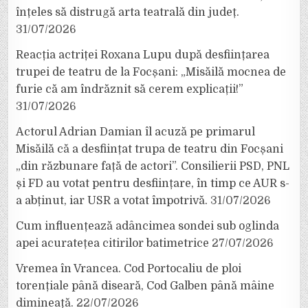
înțeles să distrugă arta teatrală din județ.
31/07/2026
Reacția actriței Roxana Lupu după desființarea
trupei de teatru de la Focșani: „Misăilă mocnea de
furie că am îndrăznit să cerem explicații!”
31/07/2026
Actorul Adrian Damian îl acuză pe primarul
Misăilă că a desființat trupa de teatru din Focșani
„din răzbunare față de actori”. Consilierii PSD, PNL
și FD au votat pentru desființare, în timp ce AUR s-
a abținut, iar USR a votat împotrivă.
31/07/2026
Cum influențează adâncimea sondei sub oglinda
apei acuratețea citirilor batimetrice
27/07/2026
Vremea în Vrancea. Cod Portocaliu de ploi
torențiale până diseară, Cod Galben până mâine
dimineață.
22/07/2026