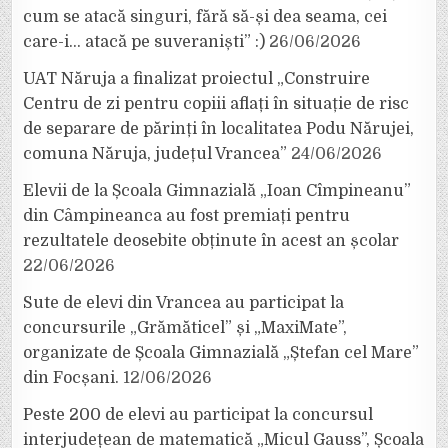
cum se atacă singuri, fără să-și dea seama, cei
care-i… atacă pe suveraniști” :)
26/06/2026
UAT Năruja a finalizat proiectul „Construire
Centru de zi pentru copiii aflați în situație de risc
de separare de părinți în localitatea Podu Nărujei,
comuna Năruja, județul Vrancea”
24/06/2026
Elevii de la Școala Gimnazială „Ioan Cîmpineanu”
din Câmpineanca au fost premiați pentru
rezultatele deosebite obținute în acest an școlar
22/06/2026
Sute de elevi din Vrancea au participat la
concursurile „Grămăticel” și „MaxiMate”,
organizate de Școala Gimnazială „Ștefan cel Mare”
din Focșani.
12/06/2026
Peste 200 de elevi au participat la concursul
interjudețean de matematică „Micul Gauss”, Școala