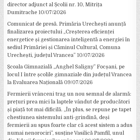
director adjunct al Școlii nr. 10, Mitrița
Dumitrache
10/07/2026
Comunicat de presă. Primăria Urechești anunță
finalizarea proiectului „Creșterea eficienței
energetice și gestionarea inteligentă a energiei în
sediul Primăriei și Căminul Cultural, Comuna
Urechești, județul Vrancea”
10/07/2026
Școala Gimnazială „Anghel Saligny” Focșani, pe
locul I între școlile gimnaziale din județul Vrancea
la Evaluarea Națională
09/07/2026
Fermierii vrânceni trag un nou semnal de alarmă:
prețuri prea mici la laptele vândut de producători
și piață tot mai dificilă. „În plus, se repune pe tapet
chestiunea sistemului anti-grindină, deși
fermierii au spus foarte clar că acest sistem a adus
numai nenorociri”, susține Vasilică Pamfil, unul