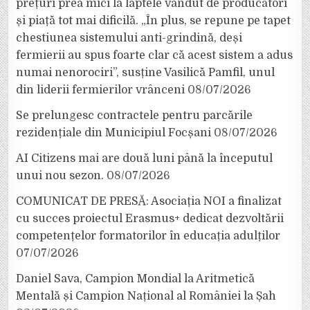
prețuri prea mici la laptele vândut de producători
și piață tot mai dificilă. „În plus, se repune pe tapet
chestiunea sistemului anti-grindină, deși
fermierii au spus foarte clar că acest sistem a adus
numai nenorociri”, susține Vasilică Pamfil, unul
din liderii fermierilor vrânceni
08/07/2026
Se prelungesc contractele pentru parcările
rezidențiale din Municipiul Focșani
08/07/2026
AI Citizens mai are două luni până la începutul
unui nou sezon.
08/07/2026
COMUNICAT DE PRESĂ: Asociația NOI a finalizat
cu succes proiectul Erasmus+ dedicat dezvoltării
competențelor formatorilor în educația adulților
07/07/2026
Daniel Sava, Campion Mondial la Aritmetică
Mentală și Campion Național al României la Șah