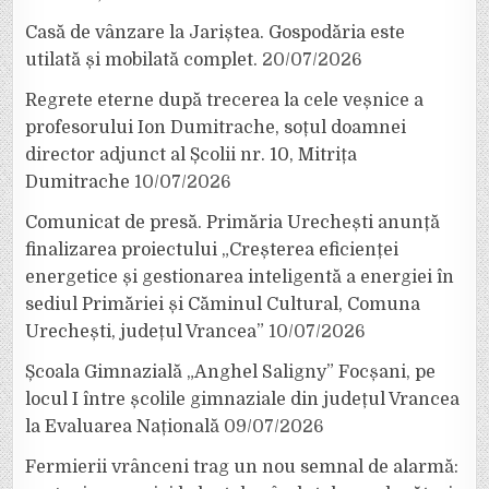
Casă de vânzare la Jariștea. Gospodăria este
utilată și mobilată complet.
20/07/2026
Regrete eterne după trecerea la cele veșnice a
profesorului Ion Dumitrache, soțul doamnei
director adjunct al Școlii nr. 10, Mitrița
Dumitrache
10/07/2026
Comunicat de presă. Primăria Urechești anunță
finalizarea proiectului „Creșterea eficienței
energetice și gestionarea inteligentă a energiei în
sediul Primăriei și Căminul Cultural, Comuna
Urechești, județul Vrancea”
10/07/2026
Școala Gimnazială „Anghel Saligny” Focșani, pe
locul I între școlile gimnaziale din județul Vrancea
la Evaluarea Națională
09/07/2026
Fermierii vrânceni trag un nou semnal de alarmă: