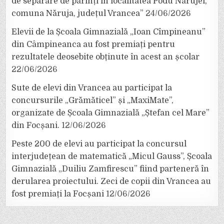
de separare de părinți în localitatea Podu Nărujei,
comuna Năruja, județul Vrancea”
24/06/2026
Elevii de la Școala Gimnazială „Ioan Cîmpineanu”
din Câmpineanca au fost premiați pentru
rezultatele deosebite obținute în acest an școlar
22/06/2026
Sute de elevi din Vrancea au participat la
concursurile „Grămăticel” și „MaxiMate”,
organizate de Școala Gimnazială „Ștefan cel Mare”
din Focșani.
12/06/2026
Peste 200 de elevi au participat la concursul
interjudețean de matematică „Micul Gauss”, Școala
Gimnazială „Duiliu Zamfirescu” fiind parteneră în
derularea proiectului. Zeci de copii din Vrancea au
fost premiați la Focșani
12/06/2026