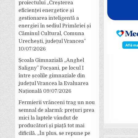
proiectului „Creșterea
eficienței energetice și
gestionarea inteligentă a
energiei în sediul Primăriei și
Căminul Cultural, Comuna
Urechești, județul Vrancea”
10/07/2026
Școala Gimnazială „Anghel
Saligny” Focșani, pe locul I
între școlile gimnaziale din
județul Vrancea la Evaluarea
Națională
09/07/2026
Fermierii vrânceni trag un nou
semnal de alarmă: prețuri prea
mici la laptele vândut de
producători și piață tot mai
dificilă. „În plus, se repune pe