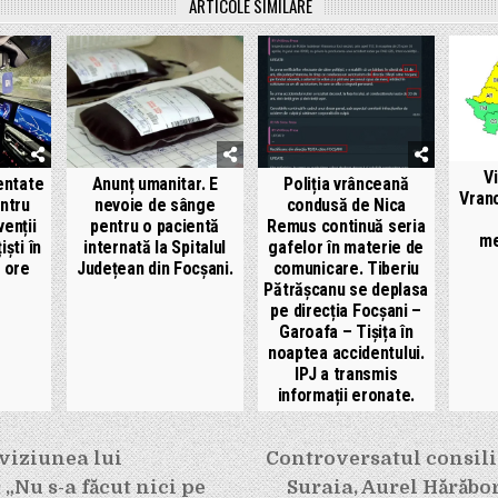
ARTICOLE SIMILARE
V
entate
Anunț umanitar. E
Poliția vrânceană
Vran
entru
nevoie de sânge
condusă de Nica
enții
pentru o pacientă
Remus continuă seria
me
iști în
internată la Spitalul
gafelor în materie de
e ore
Județean din Focșani.
comunicare. Tiberiu
Pătrășcanu se deplasa
pe direcția Focșani –
Garoafa – Tișița în
noaptea accidentului.
IPJ a transmis
informații eronate.
e
viziunea lui
Controversatul consilie
„Nu s-a făcut nici pe
Suraia, Aurel Hărăbor