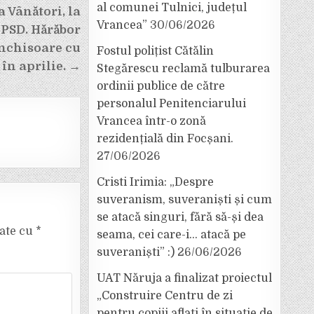
al comunei Tulnici, județul
a Vânători, la
Vrancea”
30/06/2026
 PSD. Hărăbor
nchisoare cu
Fostul polițist Cătălin
în aprilie. →
Stegărescu reclamă tulburarea
ordinii publice de către
personalul Penitenciarului
Vrancea într-o zonă
rezidențială din Focșani.
27/06/2026
Cristi Irimia: „Despre
suveranism, suveraniști și cum
se atacă singuri, fără să-și dea
cate cu
*
seama, cei care-i… atacă pe
suveraniști” :)
26/06/2026
UAT Năruja a finalizat proiectul
„Construire Centru de zi
pentru copiii aflați în situație de