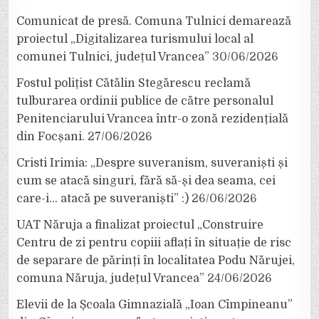
Comunicat de presă. Comuna Tulnici demarează
proiectul „Digitalizarea turismului local al
comunei Tulnici, județul Vrancea”
30/06/2026
Fostul polițist Cătălin Stegărescu reclamă
tulburarea ordinii publice de către personalul
Penitenciarului Vrancea într-o zonă rezidențială
din Focșani.
27/06/2026
Cristi Irimia: „Despre suveranism, suveraniști și
cum se atacă singuri, fără să-și dea seama, cei
care-i… atacă pe suveraniști” :)
26/06/2026
UAT Năruja a finalizat proiectul „Construire
Centru de zi pentru copiii aflați în situație de risc
de separare de părinți în localitatea Podu Nărujei,
comuna Năruja, județul Vrancea”
24/06/2026
Elevii de la Școala Gimnazială „Ioan Cîmpineanu”