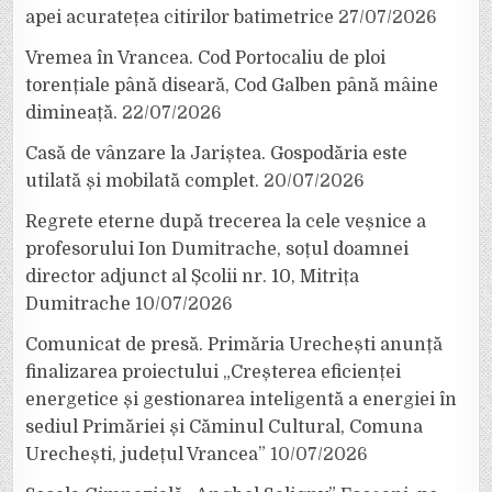
apei acuratețea citirilor batimetrice
27/07/2026
Vremea în Vrancea. Cod Portocaliu de ploi
torențiale până diseară, Cod Galben până mâine
dimineață.
22/07/2026
Casă de vânzare la Jariștea. Gospodăria este
utilată și mobilată complet.
20/07/2026
Regrete eterne după trecerea la cele veșnice a
profesorului Ion Dumitrache, soțul doamnei
director adjunct al Școlii nr. 10, Mitrița
Dumitrache
10/07/2026
Comunicat de presă. Primăria Urechești anunță
finalizarea proiectului „Creșterea eficienței
energetice și gestionarea inteligentă a energiei în
sediul Primăriei și Căminul Cultural, Comuna
Urechești, județul Vrancea”
10/07/2026