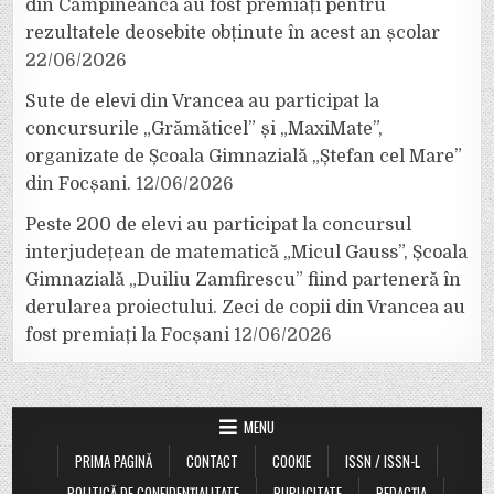
din Câmpineanca au fost premiați pentru
rezultatele deosebite obținute în acest an școlar
22/06/2026
Sute de elevi din Vrancea au participat la
concursurile „Grămăticel” și „MaxiMate”,
organizate de Școala Gimnazială „Ștefan cel Mare”
din Focșani.
12/06/2026
Peste 200 de elevi au participat la concursul
interjudețean de matematică „Micul Gauss”, Școala
Gimnazială „Duiliu Zamfirescu” fiind parteneră în
derularea proiectului. Zeci de copii din Vrancea au
fost premiați la Focșani
12/06/2026
MENU
PRIMA PAGINĂ
CONTACT
COOKIE
ISSN / ISSN-L
POLITICĂ DE CONFIDENȚIALITATE
PUBLICITATE
REDACȚIA