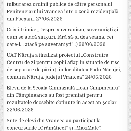
tulburarea ordinii publice de către personalul
Penitenciarului Vrancea într-o zonă rezidențială
din Focșani.
27/06/2026
Cristi Irimia: „Despre suveranism, suveraniști și
cum se atacă singuri, fără să-și dea seama, cei
care-i… atacă pe suveraniști” :)
26/06/2026
UAT Năruja a finalizat proiectul „Construire
Centru de zi pentru copiii aflați în situație de risc
de separare de părinți în localitatea Podu Nărujei,
comuna Năruja, județul Vrancea”
24/06/2026
Elevii de la Școala Gimnazială „Ioan Cîmpineanu”
din Câmpineanca au fost premiați pentru
rezultatele deosebite obținute în acest an școlar
22/06/2026
Sute de elevi din Vrancea au participat la
concursurile „Grămăticel” și „MaxiMate”,