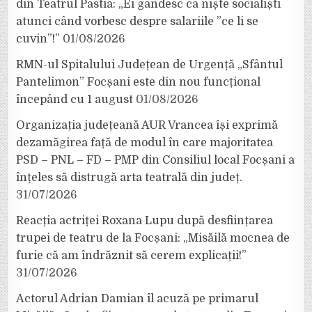
din Teatrul Pastia: „Ei gândesc ca niște socialiști
atunci când vorbesc despre salariile ”ce li se
cuvin”!”
01/08/2026
RMN-ul Spitalului Județean de Urgență „Sfântul
Pantelimon” Focșani este din nou funcțional
începând cu 1 august
01/08/2026
Organizația județeană AUR Vrancea își exprimă
dezamăgirea față de modul în care majoritatea
PSD – PNL – FD – PMP din Consiliul local Focșani a
înțeles să distrugă arta teatrală din județ.
31/07/2026
Reacția actriței Roxana Lupu după desființarea
trupei de teatru de la Focșani: „Misăilă mocnea de
furie că am îndrăznit să cerem explicații!”
31/07/2026
Actorul Adrian Damian îl acuză pe primarul