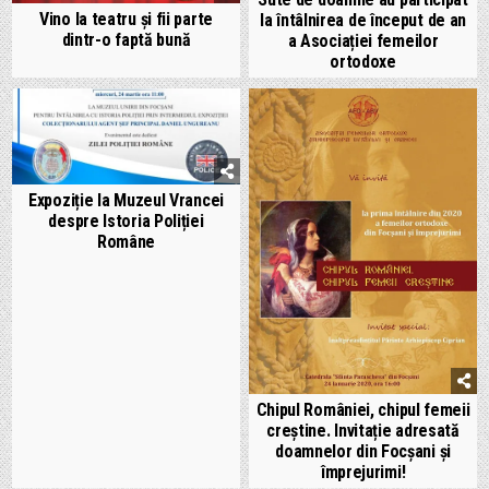
Vino la teatru și fii parte
la întâlnirea de început de an
dintr-o faptă bună
a Asociației femeilor
ortodoxe
Expoziție la Muzeul Vrancei
despre Istoria Poliției
Române
Chipul României, chipul femeii
creștine. Invitație adresată
doamnelor din Focșani și
împrejurimi!