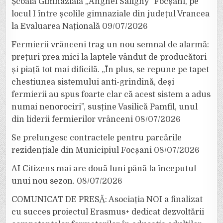
Școala Gimnazială „Anghel Saligny” Focșani, pe
locul I între școlile gimnaziale din județul Vrancea
la Evaluarea Națională
09/07/2026
Fermierii vrânceni trag un nou semnal de alarmă:
prețuri prea mici la laptele vândut de producători
și piață tot mai dificilă. „În plus, se repune pe tapet
chestiunea sistemului anti-grindină, deși
fermierii au spus foarte clar că acest sistem a adus
numai nenorociri”, susține Vasilică Pamfil, unul
din liderii fermierilor vrânceni
08/07/2026
Se prelungesc contractele pentru parcările
rezidențiale din Municipiul Focșani
08/07/2026
AI Citizens mai are două luni până la începutul
unui nou sezon.
08/07/2026
COMUNICAT DE PRESĂ: Asociația NOI a finalizat
cu succes proiectul Erasmus+ dedicat dezvoltării