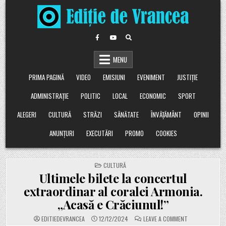
Skip
to
content
MENU
PRIMA PAGINĂ
VIDEO
EMISIUNI
EVENIMENT
JUSTIȚIE
ADMINISTRAȚIE
POLITIC
LOCAL
ECONOMIC
SPORT
ALEGERI
CULTURĂ
STRĂZI
SĂNĂTATE
ÎNVĂȚĂMÂNT
OPINII
ANUNȚURI
EXECUTĂRI
PROMO
COOKIES
POSTED
CULTURĂ
IN
Ultimele bilete la concertul
extraordinar al coralei Armonia.
„Acasă e Crăciunul!”
ON
EDITIEDEVRANCEA
12/12/2024
LEAVE A COMMENT
ULTIMELE