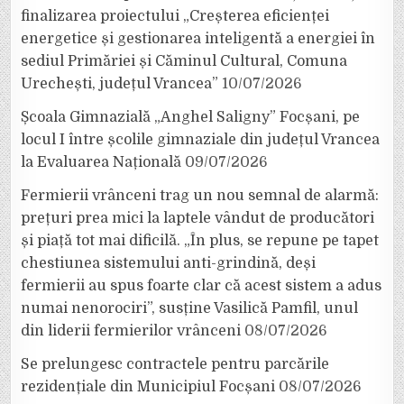
finalizarea proiectului „Creșterea eficienței
energetice și gestionarea inteligentă a energiei în
sediul Primăriei și Căminul Cultural, Comuna
Urechești, județul Vrancea”
10/07/2026
Școala Gimnazială „Anghel Saligny” Focșani, pe
locul I între școlile gimnaziale din județul Vrancea
la Evaluarea Națională
09/07/2026
Fermierii vrânceni trag un nou semnal de alarmă:
prețuri prea mici la laptele vândut de producători
și piață tot mai dificilă. „În plus, se repune pe tapet
chestiunea sistemului anti-grindină, deși
fermierii au spus foarte clar că acest sistem a adus
numai nenorociri”, susține Vasilică Pamfil, unul
din liderii fermierilor vrânceni
08/07/2026
Se prelungesc contractele pentru parcările
rezidențiale din Municipiul Focșani
08/07/2026