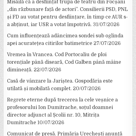
Misăilă că a desființat trupa de teatru din Focșani
„din răzbunare față de actori”. Consilierii PSD, PNL
și FD au votat pentru desființare, în timp ce AUR s-
a abținut, iar USR a votat împotrivă.
31/07/2026
Cum influențează adâncimea sondei sub oglinda
apei acuratețea citirilor batimetrice
27/07/2026
Vremea în Vrancea. Cod Portocaliu de ploi
torențiale până diseară, Cod Galben până mâine
dimineață.
22/07/2026
Casă de vânzare la Jariștea. Gospodăria este
utilată și mobilată complet.
20/07/2026
Regrete eterne după trecerea la cele veșnice a
profesorului Ion Dumitrache, soțul doamnei
director adjunct al Școlii nr. 10, Mitrița
Dumitrache
10/07/2026
Comunicat de presă. Primăria Urechești anunță