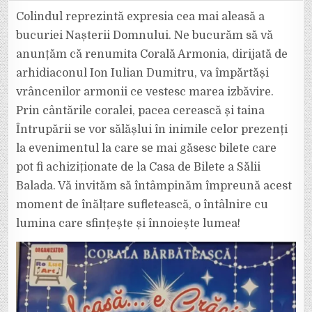
BILETE
LA
Colindul reprezintă expresia cea mai aleasă a
CONCERTUL
EXTRAORDINAR
bucuriei Nașterii Domnului. Ne bucurăm să vă
AL
CORALEI
anunțăm că renumita Corală Armonia, dirijată de
ARMONIA.
„ACASĂ
arhidiaconul Ion Iulian Dumitru, va împărtăși
E
CRĂCIUNUL!”
vrâncenilor armonii ce vestesc marea izbăvire.
Prin cântările coralei, pacea cerească și taina
Întrupării se vor sălășlui în inimile celor prezenți
la evenimentul la care se mai găsesc bilete care
pot fi achiziționate de la Casa de Bilete a Sălii
Balada. Vă invităm să întâmpinăm împreună acest
moment de înălțare sufletească, o întâlnire cu
lumina care sfințește și înnoiește lumea!