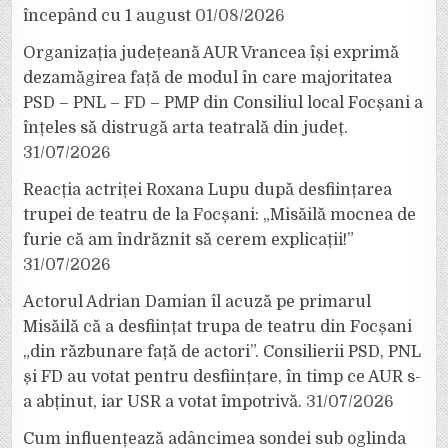
începând cu 1 august
01/08/2026
Organizația județeană AUR Vrancea își exprimă
dezamăgirea față de modul în care majoritatea
PSD – PNL – FD – PMP din Consiliul local Focșani a
înțeles să distrugă arta teatrală din județ.
31/07/2026
Reacția actriței Roxana Lupu după desființarea
trupei de teatru de la Focșani: „Misăilă mocnea de
furie că am îndrăznit să cerem explicații!”
31/07/2026
Actorul Adrian Damian îl acuză pe primarul
Misăilă că a desființat trupa de teatru din Focșani
„din răzbunare față de actori”. Consilierii PSD, PNL
și FD au votat pentru desființare, în timp ce AUR s-
a abținut, iar USR a votat împotrivă.
31/07/2026
Cum influențează adâncimea sondei sub oglinda