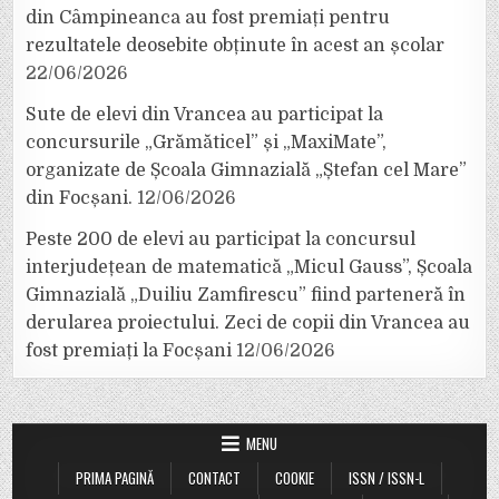
din Câmpineanca au fost premiați pentru
rezultatele deosebite obținute în acest an școlar
22/06/2026
Sute de elevi din Vrancea au participat la
concursurile „Grămăticel” și „MaxiMate”,
organizate de Școala Gimnazială „Ștefan cel Mare”
din Focșani.
12/06/2026
Peste 200 de elevi au participat la concursul
interjudețean de matematică „Micul Gauss”, Școala
Gimnazială „Duiliu Zamfirescu” fiind parteneră în
derularea proiectului. Zeci de copii din Vrancea au
fost premiați la Focșani
12/06/2026
MENU
PRIMA PAGINĂ
CONTACT
COOKIE
ISSN / ISSN-L