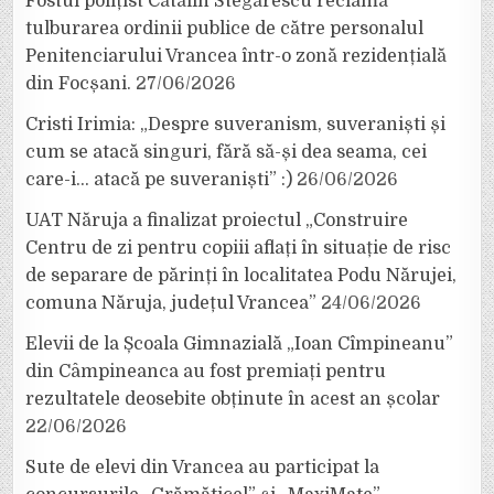
Fostul polițist Cătălin Stegărescu reclamă
tulburarea ordinii publice de către personalul
Penitenciarului Vrancea într-o zonă rezidențială
din Focșani.
27/06/2026
Cristi Irimia: „Despre suveranism, suveraniști și
cum se atacă singuri, fără să-și dea seama, cei
care-i… atacă pe suveraniști” :)
26/06/2026
UAT Năruja a finalizat proiectul „Construire
Centru de zi pentru copiii aflați în situație de risc
de separare de părinți în localitatea Podu Nărujei,
comuna Năruja, județul Vrancea”
24/06/2026
Elevii de la Școala Gimnazială „Ioan Cîmpineanu”
din Câmpineanca au fost premiați pentru
rezultatele deosebite obținute în acest an școlar
22/06/2026
Sute de elevi din Vrancea au participat la