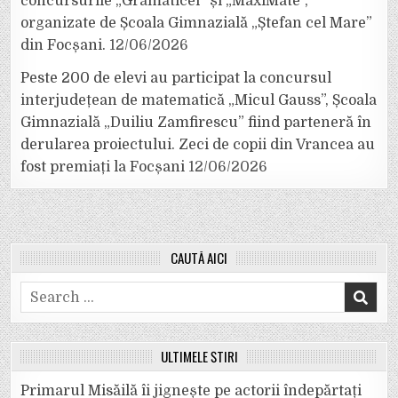
concursurile „Grămăticel” și „MaxiMate”,
organizate de Școala Gimnazială „Ștefan cel Mare”
din Focșani.
12/06/2026
Peste 200 de elevi au participat la concursul
interjudețean de matematică „Micul Gauss”, Școala
Gimnazială „Duiliu Zamfirescu” fiind parteneră în
derularea proiectului. Zeci de copii din Vrancea au
fost premiați la Focșani
12/06/2026
CAUTĂ AICI
Search
for:
ULTIMELE ȘTIRI
Primarul Misăilă îi jignește pe actorii îndepărtați