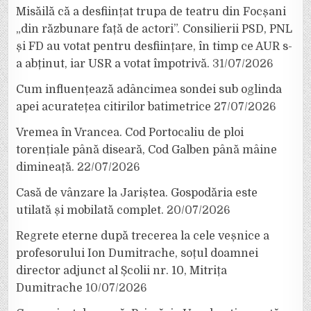
Misăilă că a desființat trupa de teatru din Focșani
„din răzbunare față de actori”. Consilierii PSD, PNL
și FD au votat pentru desființare, în timp ce AUR s-
a abținut, iar USR a votat împotrivă.
31/07/2026
Cum influențează adâncimea sondei sub oglinda
apei acuratețea citirilor batimetrice
27/07/2026
Vremea în Vrancea. Cod Portocaliu de ploi
torențiale până diseară, Cod Galben până mâine
dimineață.
22/07/2026
Casă de vânzare la Jariștea. Gospodăria este
utilată și mobilată complet.
20/07/2026
Regrete eterne după trecerea la cele veșnice a
profesorului Ion Dumitrache, soțul doamnei
director adjunct al Școlii nr. 10, Mitrița
Dumitrache
10/07/2026