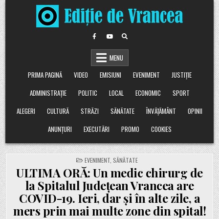
Skip
to
content
MENU
PRIMA PAGINĂ
VIDEO
EMISIUNI
EVENIMENT
JUSTIȚIE
ADMINISTRAȚIE
POLITIC
LOCAL
ECONOMIC
SPORT
ALEGERI
CULTURĂ
STRĂZI
SĂNĂTATE
ÎNVĂȚĂMÂNT
OPINII
ANUNȚURI
EXECUTĂRI
PROMO
COOKIES
POSTED
EVENIMENT
,
SĂNĂTATE
IN
ULTIMA ORĂ: Un medic chirurg de
la Spitalul Județean Vrancea are
COVID-19. Ieri, dar și în alte zile, a
mers prin mai multe zone din spital!