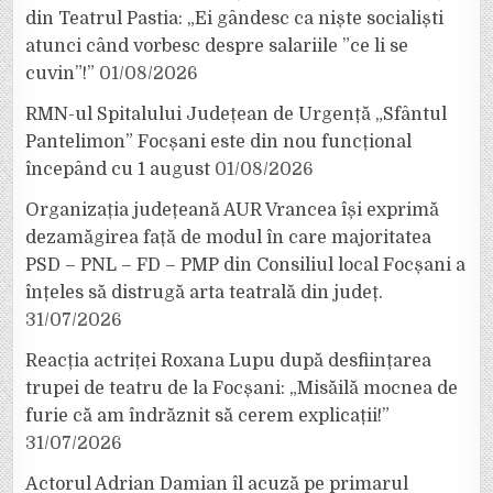
din Teatrul Pastia: „Ei gândesc ca niște socialiști
atunci când vorbesc despre salariile ”ce li se
cuvin”!”
01/08/2026
RMN-ul Spitalului Județean de Urgență „Sfântul
Pantelimon” Focșani este din nou funcțional
începând cu 1 august
01/08/2026
Organizația județeană AUR Vrancea își exprimă
dezamăgirea față de modul în care majoritatea
PSD – PNL – FD – PMP din Consiliul local Focșani a
înțeles să distrugă arta teatrală din județ.
31/07/2026
Reacția actriței Roxana Lupu după desființarea
trupei de teatru de la Focșani: „Misăilă mocnea de
furie că am îndrăznit să cerem explicații!”
31/07/2026
Actorul Adrian Damian îl acuză pe primarul