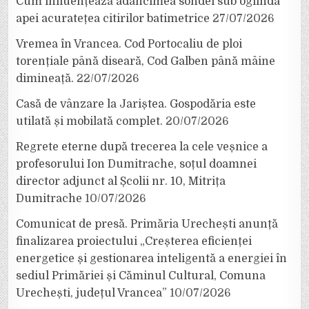
Cum influențează adâncimea sondei sub oglinda
apei acuratețea citirilor batimetrice
27/07/2026
Vremea în Vrancea. Cod Portocaliu de ploi
torențiale până diseară, Cod Galben până mâine
dimineață.
22/07/2026
Casă de vânzare la Jariștea. Gospodăria este
utilată și mobilată complet.
20/07/2026
Regrete eterne după trecerea la cele veșnice a
profesorului Ion Dumitrache, soțul doamnei
director adjunct al Școlii nr. 10, Mitrița
Dumitrache
10/07/2026
Comunicat de presă. Primăria Urechești anunță
finalizarea proiectului „Creșterea eficienței
energetice și gestionarea inteligentă a energiei în
sediul Primăriei și Căminul Cultural, Comuna
Urechești, județul Vrancea”
10/07/2026