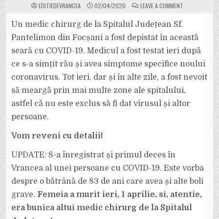
ON
EDITIEDEVRANCEA
02/04/2020
LEAVE A COMMENT
ULTIMA
ORĂ:
UN
Un medic chirurg de la Spitalul Județean Sf.
MEDIC
CHIRURG
Pantelimon din Focșani a fost depistat în această
DE
LA
seară cu COVID-19. Medicul a fost testat ieri după
SPITALUL
JUDEȚEAN
ce s-a simțit rău și avea simptome specifice noului
VRANCEA
ARE
COVID-
coronavirus. Tot ieri, dar și în alte zile, a fost nevoit
19.
IERI,
să meargă prin mai multe zone ale spitalului,
DAR
ȘI
astfel că nu este exclus să fi dat virusul și altor
ÎN
ALTE
persoane.
ZILE,
A
MERS
PRIN
Vom reveni cu detalii!
MAI
MULTE
ZONE
UPDATE: S-a înregistrat și primul deces în
DIN
SPITAL!
Vrancea al unei persoane cu COVID-19. Este vorba
despre o bătrână de 83 de ani care avea și alte boli
grave.
Femeia a murit ieri, 1 aprilie, si, atentie,
era bunica altui medic chirurg de la Spitalul