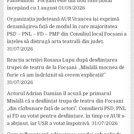
Pantelimon” Focșani este din nou funcțional
începând cu 1 august
01/08/2026
Organizația județeană AUR Vrancea își exprimă
dezamăgirea față de modul în care majoritatea
PSD – PNL – FD – PMP din Consiliul local Focșani a
înțeles să distrugă arta teatrală din județ.
31/07/2026
Reacția actriței Roxana Lupu după desființarea
trupei de teatru de la Focșani: „Misăilă mocnea de
furie că am îndrăznit să cerem explicații!”
31/07/2026
Actorul Adrian Damian îl acuză pe primarul
Misăilă că a desființat trupa de teatru din Focșani
„din răzbunare față de actori”. Consilierii PSD, PNL
și FD au votat pentru desființare, în timp ce AUR s-
a abținut, iar USR a votat împotrivă.
31/07/2026