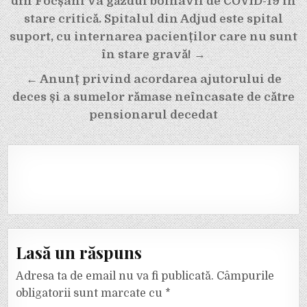
în
din Focșani va găzdui bolnavii de COVID-19 în
articole
stare critică. Spitalul din Adjud este spital
suport, cu internarea pacienților care nu sunt
în stare gravă! →
← Anunț privind acordarea ajutorului de
deces și a sumelor rămase neîncasate de către
pensionarul decedat
Lasă un răspuns
Adresa ta de email nu va fi publicată.
Câmpurile
obligatorii sunt marcate cu
*