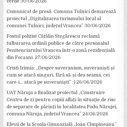
verde
30/06/2026
Comunicat de presă. Comuna Tulnici demarează
proiectul „Digitalizarea turismului local al
comunei Tulnici, județul Vrancea”
30/06/2026
Fostul polițist Cătălin Stegărescu reclamă
tulburarea ordinii publice de către personalul
Penitenciarului Vrancea într-o zonă rezidențială
din Focșani.
27/06/2026
Cristi Irimia: „Despre suveranism, suveraniști și
cum se atacă singuri, fără să-și dea seama, cei
care-i… atacă pe suveraniști” :)
26/06/2026
UAT Năruja a finalizat proiectul „Construire
Centru de zi pentru copiii aflați în situație de risc
de separare de părinți în localitatea Podu Nărujei,
comuna Năruja, județul Vrancea”
24/06/2026
Elevii de la Școala Gimnazială „Ioan Cîmpineanu”