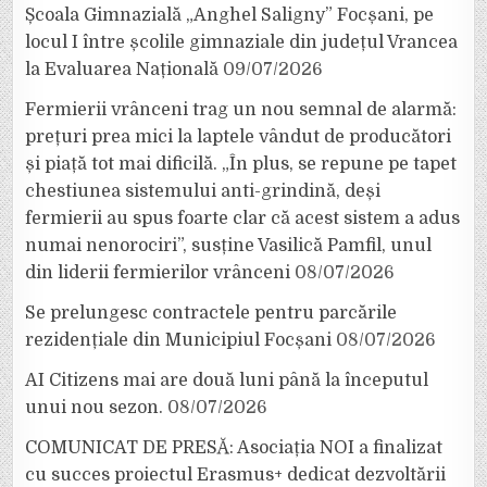
Școala Gimnazială „Anghel Saligny” Focșani, pe
locul I între școlile gimnaziale din județul Vrancea
la Evaluarea Națională
09/07/2026
Fermierii vrânceni trag un nou semnal de alarmă:
prețuri prea mici la laptele vândut de producători
și piață tot mai dificilă. „În plus, se repune pe tapet
chestiunea sistemului anti-grindină, deși
fermierii au spus foarte clar că acest sistem a adus
numai nenorociri”, susține Vasilică Pamfil, unul
din liderii fermierilor vrânceni
08/07/2026
Se prelungesc contractele pentru parcările
rezidențiale din Municipiul Focșani
08/07/2026
AI Citizens mai are două luni până la începutul
unui nou sezon.
08/07/2026
COMUNICAT DE PRESĂ: Asociația NOI a finalizat
cu succes proiectul Erasmus+ dedicat dezvoltării