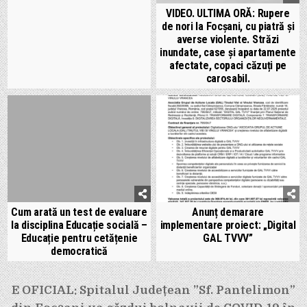
VIDEO. ULTIMA ORĂ: Rupere
de nori la Focșani, cu piatră și
averse violente. Străzi
inundate, case și apartamente
afectate, copaci căzuți pe
carosabil.
Cum arată un test de evaluare
Anunț demarare
la disciplina Educație socială –
implementare proiect: „Digital
Educație pentru cetățenie
GAL TVVV”
democratică
Navigare
E OFICIAL: Spitalul Județean ”Sf. Pantelimon”