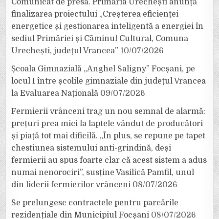
Comunicat de presă. Primăria Urechești anunță
finalizarea proiectului „Creșterea eficienței
energetice și gestionarea inteligentă a energiei în
sediul Primăriei și Căminul Cultural, Comuna
Urechești, județul Vrancea”
10/07/2026
Școala Gimnazială „Anghel Saligny” Focșani, pe
locul I între școlile gimnaziale din județul Vrancea
la Evaluarea Națională
09/07/2026
Fermierii vrânceni trag un nou semnal de alarmă:
prețuri prea mici la laptele vândut de producători
și piață tot mai dificilă. „În plus, se repune pe tapet
chestiunea sistemului anti-grindină, deși
fermierii au spus foarte clar că acest sistem a adus
numai nenorociri”, susține Vasilică Pamfil, unul
din liderii fermierilor vrânceni
08/07/2026
Se prelungesc contractele pentru parcările
rezidențiale din Municipiul Focșani
08/07/2026