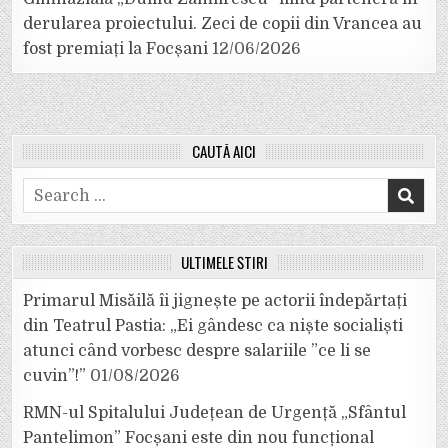
derularea proiectului. Zeci de copii din Vrancea au
fost premiați la Focșani
12/06/2026
CAUTĂ AICI
Search
for:
ULTIMELE ȘTIRI
Primarul Misăilă îi jignește pe actorii îndepărtați
din Teatrul Pastia: „Ei gândesc ca niște socialiști
atunci când vorbesc despre salariile ”ce li se
cuvin”!”
01/08/2026
RMN-ul Spitalului Județean de Urgență „Sfântul
Pantelimon” Focșani este din nou funcțional