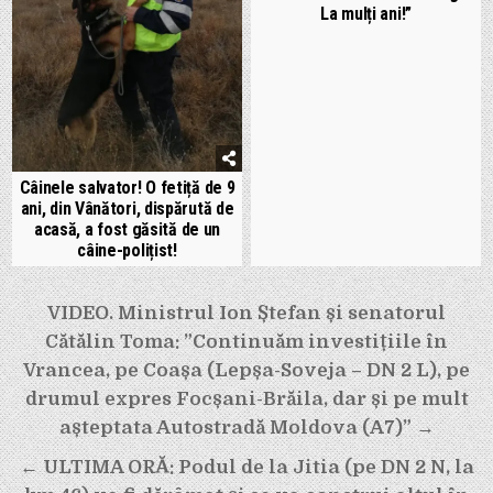
La mulți ani!”
Câinele salvator! O fetiță de 9
ani, din Vânători, dispărută de
acasă, a fost găsită de un
câine-polițist!
Navigare
VIDEO. Ministrul Ion Ștefan și senatorul
în
Cătălin Toma: ”Continuăm investițiile în
articole
Vrancea, pe Coașa (Lepșa-Soveja – DN 2 L), pe
drumul expres Focșani-Brăila, dar și pe mult
așteptata Autostradă Moldova (A7)” →
← ULTIMA ORĂ: Podul de la Jitia (pe DN 2 N, la