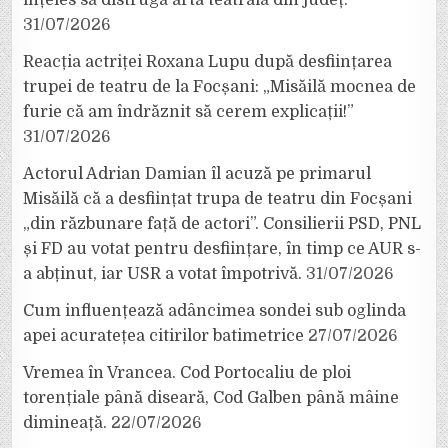
înțeles să distrugă arta teatrală din județ.
31/07/2026
Reacția actriței Roxana Lupu după desființarea
trupei de teatru de la Focșani: „Misăilă mocnea de
furie că am îndrăznit să cerem explicații!”
31/07/2026
Actorul Adrian Damian îl acuză pe primarul
Misăilă că a desființat trupa de teatru din Focșani
„din răzbunare față de actori”. Consilierii PSD, PNL
și FD au votat pentru desființare, în timp ce AUR s-
a abținut, iar USR a votat împotrivă.
31/07/2026
Cum influențează adâncimea sondei sub oglinda
apei acuratețea citirilor batimetrice
27/07/2026
Vremea în Vrancea. Cod Portocaliu de ploi
torențiale până diseară, Cod Galben până mâine
dimineață.
22/07/2026