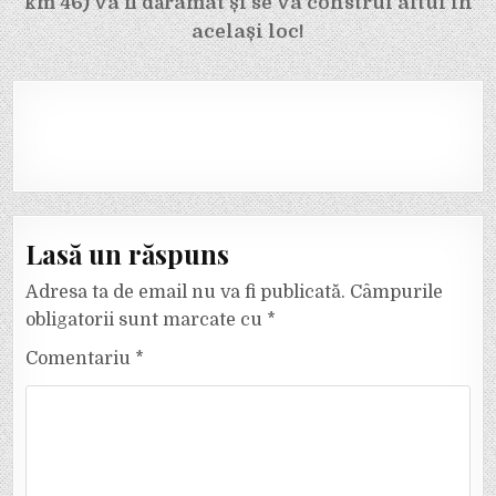
km 46) va fi dărâmat și se va construi altul în
același loc!
Lasă un răspuns
Adresa ta de email nu va fi publicată.
Câmpurile
obligatorii sunt marcate cu
*
Comentariu
*