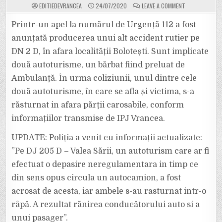
ON
EDITIEDEVRANCEA
24/07/2020
LEAVE A COMMENT
ULTIMA
ORĂ:
UN
Printr-un apel la numărul de Urgență 112 a fost
ALT
GRAV
anunțată producerea unui alt accident rutier pe
ACCIDENT
PE
DN 2 D, în afara localității Bolotești. Sunt implicate
DN
2
două autoturisme, un bărbat fiind preluat de
D.
UPDATE:
ACCIDENTUL
Ambulanță. În urma coliziunii, unul dintre cele
S-
A
două autoturisme, în care se afla și victima, s-a
PRODUS
PE
răsturnat in afara părții carosabile, conform
DJ
205
informațiilor transmise de IPJ Vrancea.
D
VALEA
SĂRII.
UPDATE: Poliția a venit cu informații actualizate:
”Pe DJ 205 D – Valea Sării, un autoturism care ar fi
efectuat o depasire neregulamentara in timp ce
din sens opus circula un autocamion, a fost
acrosat de acesta, iar ambele s-au rasturnat intr-o
râpă. A rezultat rănirea conducătorului auto si a
unui pasager”.