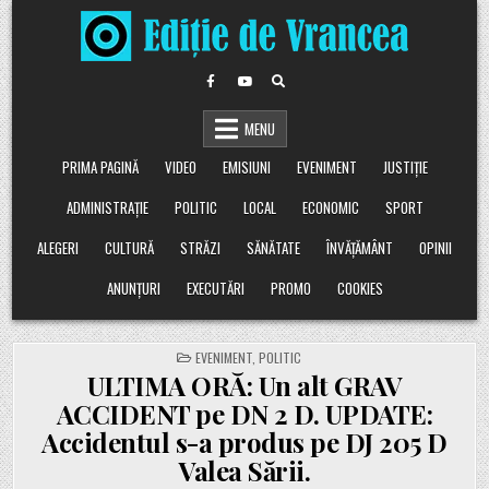
Skip
to
content
MENU
PRIMA PAGINĂ
VIDEO
EMISIUNI
EVENIMENT
JUSTIȚIE
ADMINISTRAȚIE
POLITIC
LOCAL
ECONOMIC
SPORT
ALEGERI
CULTURĂ
STRĂZI
SĂNĂTATE
ÎNVĂȚĂMÂNT
OPINII
ANUNȚURI
EXECUTĂRI
PROMO
COOKIES
POSTED
EVENIMENT
,
POLITIC
IN
ULTIMA ORĂ: Un alt GRAV
ACCIDENT pe DN 2 D. UPDATE:
Accidentul s-a produs pe DJ 205 D
Valea Sării.