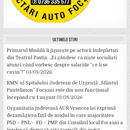
ULTIMELE ȘTIRI
Primarul Misăilă îi jignește pe actorii îndepărtați
din Teatrul Pastia: „Ei gândesc ca niște socialiști
atunci când vorbesc despre salariile ”ce li se
cuvin”!”
01/08/2026
RMN-ul Spitalului Județean de Urgență „Sfântul
Pantelimon” Focșani este din nou funcțional
începând cu 1 august
01/08/2026
Organizația județeană AUR Vrancea își exprimă
dezamăgirea față de modul în care majoritatea
PSD – PNL – FD – PMP din Consiliul local Focșani a