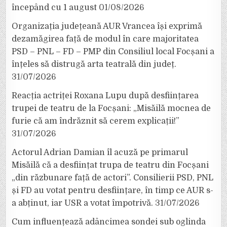
începând cu 1 august
01/08/2026
Organizația județeană AUR Vrancea își exprimă
dezamăgirea față de modul în care majoritatea
PSD – PNL – FD – PMP din Consiliul local Focșani a
înțeles să distrugă arta teatrală din județ.
31/07/2026
Reacția actriței Roxana Lupu după desființarea
trupei de teatru de la Focșani: „Misăilă mocnea de
furie că am îndrăznit să cerem explicații!”
31/07/2026
Actorul Adrian Damian îl acuză pe primarul
Misăilă că a desființat trupa de teatru din Focșani
„din răzbunare față de actori”. Consilierii PSD, PNL
și FD au votat pentru desființare, în timp ce AUR s-
a abținut, iar USR a votat împotrivă.
31/07/2026
Cum influențează adâncimea sondei sub oglinda