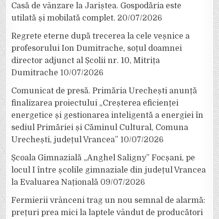
Casă de vânzare la Jariștea. Gospodăria este
utilată și mobilată complet.
20/07/2026
Regrete eterne după trecerea la cele veșnice a
profesorului Ion Dumitrache, soțul doamnei
director adjunct al Școlii nr. 10, Mitrița
Dumitrache
10/07/2026
Comunicat de presă. Primăria Urechești anunță
finalizarea proiectului „Creșterea eficienței
energetice și gestionarea inteligentă a energiei în
sediul Primăriei și Căminul Cultural, Comuna
Urechești, județul Vrancea”
10/07/2026
Școala Gimnazială „Anghel Saligny” Focșani, pe
locul I între școlile gimnaziale din județul Vrancea
la Evaluarea Națională
09/07/2026
Fermierii vrânceni trag un nou semnal de alarmă:
prețuri prea mici la laptele vândut de producători