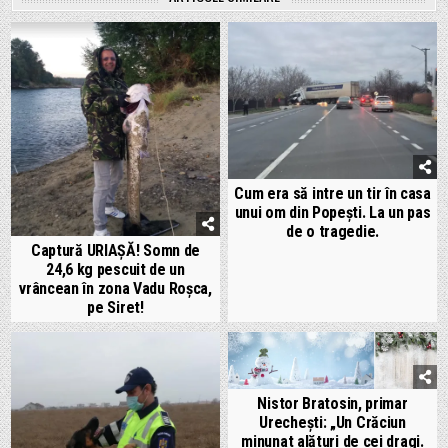
Cum era să intre un tir în casa
unui om din Popești. La un pas
de o tragedie.
Captură URIAȘĂ! Somn de
24,6 kg pescuit de un
vrâncean în zona Vadu Roșca,
pe Siret!
Nistor Bratosin, primar
Urechești: „Un Crăciun
minunat alături de cei dragi.