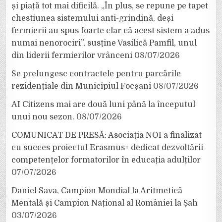
și piață tot mai dificilă. „În plus, se repune pe tapet
chestiunea sistemului anti-grindină, deși
fermierii au spus foarte clar că acest sistem a adus
numai nenorociri”, susține Vasilică Pamfil, unul
din liderii fermierilor vrânceni
08/07/2026
Se prelungesc contractele pentru parcările
rezidențiale din Municipiul Focșani
08/07/2026
AI Citizens mai are două luni până la începutul
unui nou sezon.
08/07/2026
COMUNICAT DE PRESĂ: Asociația NOI a finalizat
cu succes proiectul Erasmus+ dedicat dezvoltării
competențelor formatorilor în educația adulților
07/07/2026
Daniel Sava, Campion Mondial la Aritmetică
Mentală și Campion Național al României la Șah
03/07/2026