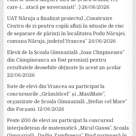
care-i… atacă pe suveraniști” :)
26/06/2026
UAT Năruja a finalizat proiectul „Construire
Centru de zi pentru copiii aflați în situație de risc
de separare de părinți în localitatea Podu Nărujei,
comuna Năruja, județul Vrancea”
24/06/2026
Elevii de la Școala Gimnazială „Ioan Cîmpineanu”
din Câmpineanca au fost premiați pentru
rezultatele deosebite obținute în acest an școlar
22/06/2026
Sute de elevi din Vrancea au participat la
concursurile „Grămăticel” și „MaxiMate”,
organizate de Școala Gimnazială „Ștefan cel Mare”
din Focșani.
12/06/2026
Peste 200 de elevi au participat la concursul
interjudețean de matematică „Micul Gauss”, Școala
Gimnazială „Duiliu Zamfirescu” fiind parteneră în