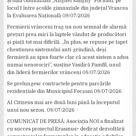
Școala Gimnazială „Anghel Saligny” Focșani, pe
locul I între școlile gimnaziale din județul Vrancea
la Evaluarea Națională
09/07/2026
Fermierii vrânceni trag un nou semnal de alarmă:
prețuri prea mici la laptele vândut de producători
și piață tot mai dificilă. „În plus, se repune pe tapet
chestiunea sistemului anti-grindină, deși
fermierii au spus foarte clar că acest sistem a adus
numai nenorociri”, susține Vasilică Pamfil, unul
din liderii fermierilor vrânceni
08/07/2026
Se prelungesc contractele pentru parcările
rezidențiale din Municipiul Focșani
08/07/2026
AI Citizens mai are două luni până la începutul
unui nou sezon.
08/07/2026
COMUNICAT DE PRESĂ: Asociația NOI a finalizat
cu succes proiectul Erasmus+ dedicat dezvoltării