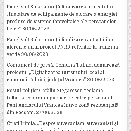
Panel Volt Solar anunță finalizarea proiectului
„Instalare de echipamente de stocare a energiei
produse de sisteme fotovoltaice ale persoanelor
fizice”
30/06/2026
Panel Volt Solar anunță finalizarea activităților
aferente unui proiect PNRR referitor la tranziția
verde
30/06/2026
Comunicat de presă. Comuna Tulnici demarează
proiectul „Digitalizarea turismului local al
comunei Tulnici, județul Vrancea”
30/06/2026
Fostul polițist Cătălin Stegărescu reclamă
tulburarea ordinii publice de către personalul
Penitenciarului Vrancea într-o zonă rezidențială
din Focșani.
27/06/2026
Cristi Irimia: „Despre suveranism, suveraniști și
cum se atacă singuri, fără să-și dea seama, cei