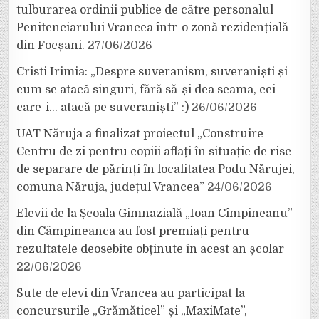
tulburarea ordinii publice de către personalul
Penitenciarului Vrancea într-o zonă rezidențială
din Focșani.
27/06/2026
Cristi Irimia: „Despre suveranism, suveraniști și
cum se atacă singuri, fără să-și dea seama, cei
care-i… atacă pe suveraniști” :)
26/06/2026
UAT Năruja a finalizat proiectul „Construire
Centru de zi pentru copiii aflați în situație de risc
de separare de părinți în localitatea Podu Nărujei,
comuna Năruja, județul Vrancea”
24/06/2026
Elevii de la Școala Gimnazială „Ioan Cîmpineanu”
din Câmpineanca au fost premiați pentru
rezultatele deosebite obținute în acest an școlar
22/06/2026
Sute de elevi din Vrancea au participat la
concursurile „Grămăticel” și „MaxiMate”,