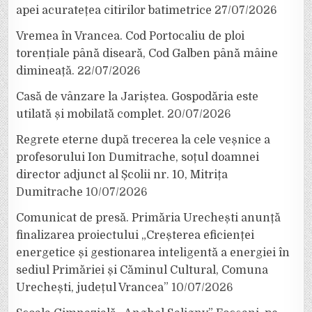
apei acuratețea citirilor batimetrice
27/07/2026
Vremea în Vrancea. Cod Portocaliu de ploi
torențiale până diseară, Cod Galben până mâine
dimineață.
22/07/2026
Casă de vânzare la Jariștea. Gospodăria este
utilată și mobilată complet.
20/07/2026
Regrete eterne după trecerea la cele veșnice a
profesorului Ion Dumitrache, soțul doamnei
director adjunct al Școlii nr. 10, Mitrița
Dumitrache
10/07/2026
Comunicat de presă. Primăria Urechești anunță
finalizarea proiectului „Creșterea eficienței
energetice și gestionarea inteligentă a energiei în
sediul Primăriei și Căminul Cultural, Comuna
Urechești, județul Vrancea”
10/07/2026