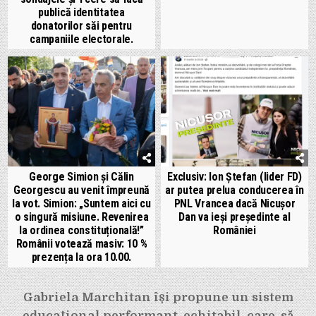
publică identitatea
donatorilor săi pentru
campaniile electorale.
George Simion și Călin
Exclusiv: Ion Ștefan (lider FD)
Georgescu au venit împreună
ar putea prelua conducerea în
la vot. Simion: „Suntem aici cu
PNL Vrancea dacă Nicușor
o singură misiune. Revenirea
Dan va ieși președinte al
la ordinea constituțională!”
României
Românii votează masiv: 10 %
prezența la ora 10.00.
Navigare
Gabriela Marchitan își propune un sistem
educațional performant, echitabil, care, să