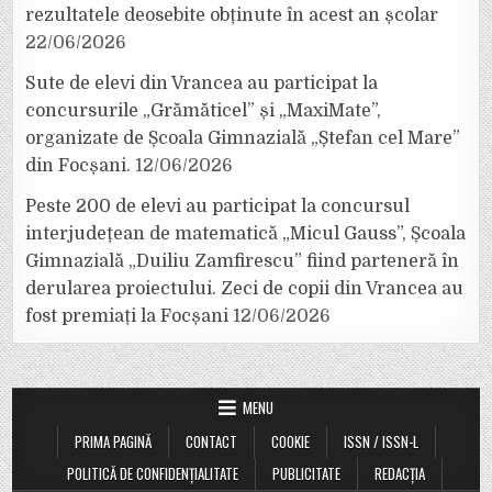
rezultatele deosebite obținute în acest an școlar
22/06/2026
Sute de elevi din Vrancea au participat la
concursurile „Grămăticel” și „MaxiMate”,
organizate de Școala Gimnazială „Ștefan cel Mare”
din Focșani.
12/06/2026
Peste 200 de elevi au participat la concursul
interjudețean de matematică „Micul Gauss”, Școala
Gimnazială „Duiliu Zamfirescu” fiind parteneră în
derularea proiectului. Zeci de copii din Vrancea au
fost premiați la Focșani
12/06/2026
MENU
PRIMA PAGINĂ
CONTACT
COOKIE
ISSN / ISSN-L
POLITICĂ DE CONFIDENȚIALITATE
PUBLICITATE
REDACȚIA