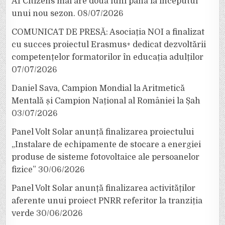
AI Citizens mai are două luni până la începutul
unui nou sezon.
08/07/2026
COMUNICAT DE PRESĂ: Asociația NOI a finalizat
cu succes proiectul Erasmus+ dedicat dezvoltării
competențelor formatorilor în educația adulților
07/07/2026
Daniel Sava, Campion Mondial la Aritmetică
Mentală și Campion Național al României la Șah
03/07/2026
Panel Volt Solar anunță finalizarea proiectului
„Instalare de echipamente de stocare a energiei
produse de sisteme fotovoltaice ale persoanelor
fizice”
30/06/2026
Panel Volt Solar anunță finalizarea activităților
aferente unui proiect PNRR referitor la tranziția
verde
30/06/2026