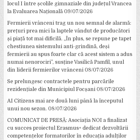
locul I între școlile gimnaziale din județul Vrancea
la Evaluarea Națională
09/07/2026
Fermierii vrânceni trag un nou semnal de alarmă:
prețuri prea mici la laptele vândut de producători
și piață tot mai dificilă. „În plus, se repune pe tapet
chestiunea sistemului anti-grindină, deși
fermierii au spus foarte clar că acest sistem a adus
numai nenorociri”, susține Vasilică Pamfil, unul
din liderii fermierilor vrânceni
08/07/2026
Se prelungesc contractele pentru parcările
rezidențiale din Municipiul Focșani
08/07/2026
AI Citizens mai are două luni până la începutul
unui nou sezon.
08/07/2026
COMUNICAT DE PRESĂ: Asociația NOI a finalizat
cu succes proiectul Erasmus+ dedicat dezvoltării
competențelor formatorilor în educația adulților