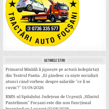
ULTIMELE ȘTIRI
Primarul Misăilă îi jignește pe actorii îndepărtați
din Teatrul Pastia: „Ei gândesc ca niște socialiști
atunci când vorbesc despre salariile ”ce li se
cuvin”!”
01/08/2026
RMN-ul Spitalului Județean de Urgență „Sfântul
Pantelimon” Focșani este din nou funcțional
începând cu 1 august
01/08/2026