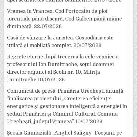
Vremea în Vrancea. Cod Portocaliu de ploi
torențiale până diseară, Cod Galben până mâine
dimineață.
22/07/2026
Casă de vânzare la Jariștea. Gospodăria este
utilată și mobilată complet.
20/07/2026
Regrete eterne după trecerea la cele veșnice a
profesorului Ion Dumitrache, soțul doamnei
director adjunct al Școlii nr. 10, Mitrița
Dumitrache
10/07/2026
Comunicat de presă. Primăria Urechești anunță
finalizarea proiectului „Creșterea eficienței
energetice și gestionarea inteligentă a energiei în
sediul Primăriei și Căminul Cultural, Comuna
Urechești, județul Vrancea”
10/07/2026
Școala Gimnazială „Anghel Saligny” Focșani, pe