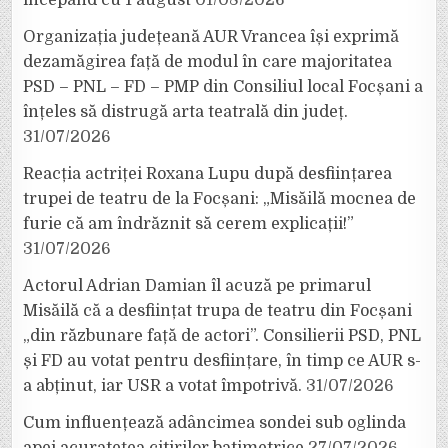
Organizația județeană AUR Vrancea își exprimă
dezamăgirea față de modul în care majoritatea
PSD – PNL – FD – PMP din Consiliul local Focșani a
înțeles să distrugă arta teatrală din județ.
31/07/2026
Reacția actriței Roxana Lupu după desființarea
trupei de teatru de la Focșani: „Misăilă mocnea de
furie că am îndrăznit să cerem explicații!”
31/07/2026
Actorul Adrian Damian îl acuză pe primarul
Misăilă că a desființat trupa de teatru din Focșani
„din răzbunare față de actori”. Consilierii PSD, PNL
și FD au votat pentru desființare, în timp ce AUR s-
a abținut, iar USR a votat împotrivă.
31/07/2026
Cum influențează adâncimea sondei sub oglinda
apei acuratețea citirilor batimetrice
27/07/2026