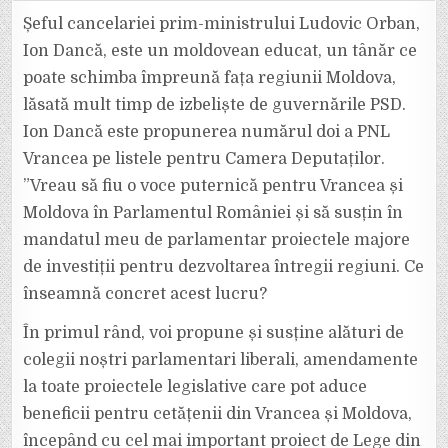
DANCĂ,
UN
Șeful cancelariei prim-ministrului Ludovic Orban,
MOLDOVEAN
EDUCAT,
Ion Dancă, este un moldovean educat, un tânăr ce
SE
ALĂTURĂ
poate schimba împreună fața regiunii Moldova,
CELOR
CARE
lăsată mult timp de izbeliște de guvernările PSD.
AU
ELIBERAT
VRANCEA
Ion Dancă este propunerea numărul doi a PNL
Vrancea pe listele pentru Camera Deputaților.
”Vreau să fiu o voce puternică pentru Vrancea și
Moldova în Parlamentul României și să susțin în
mandatul meu de parlamentar proiectele majore
de investiții pentru dezvoltarea întregii regiuni. Ce
înseamnă concret acest lucru?
În primul rând, voi propune și susține alături de
colegii noștri parlamentari liberali, amendamente
la toate proiectele legislative care pot aduce
beneficii pentru cetățenii din Vrancea și Moldova,
începând cu cel mai important proiect de Lege din