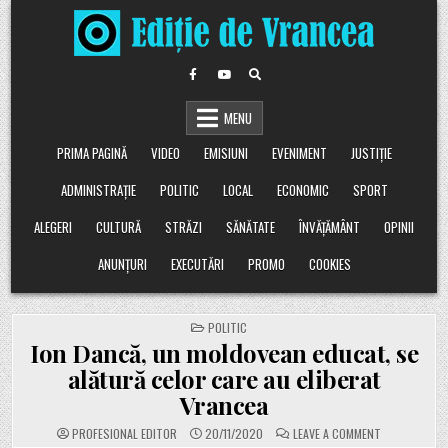
Skip
to
content
MENU
PRIMA PAGINĂ
VIDEO
EMISIUNI
EVENIMENT
JUSTIȚIE
ADMINISTRAȚIE
POLITIC
LOCAL
ECONOMIC
SPORT
ALEGERI
CULTURĂ
STRĂZI
SĂNĂTATE
ÎNVĂȚĂMÂNT
OPINII
ANUNȚURI
EXECUTĂRI
PROMO
COOKIES
POSTED
POLITIC
IN
Ion Dancă, un moldovean educat, se
alătură celor care au eliberat
Vrancea
ON
PROFESIONAL EDITOR
20/11/2020
LEAVE A COMMENT
ION