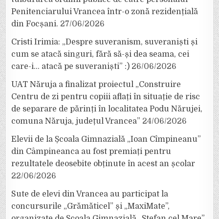
Penitenciarului Vrancea într-o zonă rezidențială
din Focșani.
27/06/2026
Cristi Irimia: „Despre suveranism, suveraniști și
cum se atacă singuri, fără să-și dea seama, cei
care-i… atacă pe suveraniști” :)
26/06/2026
UAT Năruja a finalizat proiectul „Construire
Centru de zi pentru copiii aflați în situație de risc
de separare de părinți în localitatea Podu Nărujei,
comuna Năruja, județul Vrancea”
24/06/2026
Elevii de la Școala Gimnazială „Ioan Cîmpineanu”
din Câmpineanca au fost premiați pentru
rezultatele deosebite obținute în acest an școlar
22/06/2026
Sute de elevi din Vrancea au participat la
concursurile „Grămăticel” și „MaxiMate”,
organizate de Școala Gimnazială „Ștefan cel Mare”