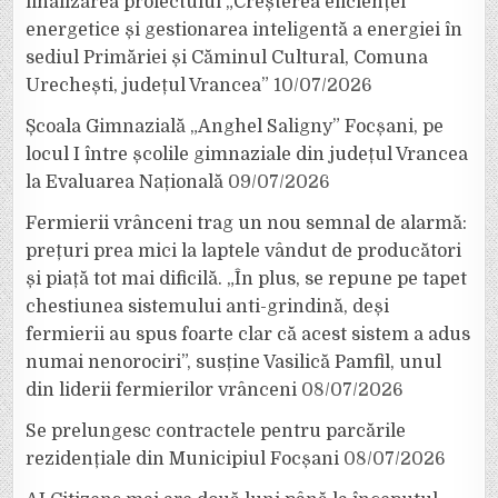
finalizarea proiectului „Creșterea eficienței
energetice și gestionarea inteligentă a energiei în
sediul Primăriei și Căminul Cultural, Comuna
Urechești, județul Vrancea”
10/07/2026
Școala Gimnazială „Anghel Saligny” Focșani, pe
locul I între școlile gimnaziale din județul Vrancea
la Evaluarea Națională
09/07/2026
Fermierii vrânceni trag un nou semnal de alarmă:
prețuri prea mici la laptele vândut de producători
și piață tot mai dificilă. „În plus, se repune pe tapet
chestiunea sistemului anti-grindină, deși
fermierii au spus foarte clar că acest sistem a adus
numai nenorociri”, susține Vasilică Pamfil, unul
din liderii fermierilor vrânceni
08/07/2026
Se prelungesc contractele pentru parcările
rezidențiale din Municipiul Focșani
08/07/2026