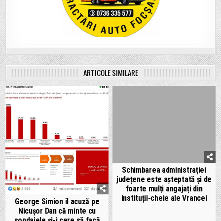
ARTICOLE SIMILARE
Schimbarea administrației
județene este așteptată și de
foarte mulți angajați din
instituții-cheie ale Vrancei
George Simion îl acuză pe
Nicușor Dan că minte cu
sondajele și-i cere să facă