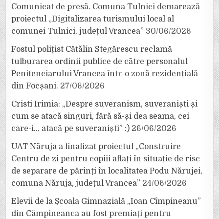
Comunicat de presă. Comuna Tulnici demarează
proiectul „Digitalizarea turismului local al
comunei Tulnici, județul Vrancea”
30/06/2026
Fostul polițist Cătălin Stegărescu reclamă
tulburarea ordinii publice de către personalul
Penitenciarului Vrancea într-o zonă rezidențială
din Focșani.
27/06/2026
Cristi Irimia: „Despre suveranism, suveraniști și
cum se atacă singuri, fără să-și dea seama, cei
care-i… atacă pe suveraniști” :)
26/06/2026
UAT Năruja a finalizat proiectul „Construire
Centru de zi pentru copiii aflați în situație de risc
de separare de părinți în localitatea Podu Nărujei,
comuna Năruja, județul Vrancea”
24/06/2026
Elevii de la Școala Gimnazială „Ioan Cîmpineanu”
din Câmpineanca au fost premiați pentru