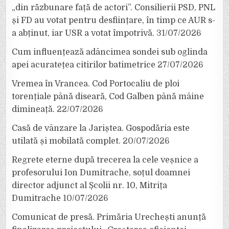
„din răzbunare față de actori”. Consilierii PSD, PNL
și FD au votat pentru desființare, în timp ce AUR s-
a abținut, iar USR a votat împotrivă.
31/07/2026
Cum influențează adâncimea sondei sub oglinda
apei acuratețea citirilor batimetrice
27/07/2026
Vremea în Vrancea. Cod Portocaliu de ploi
torențiale până diseară, Cod Galben până mâine
dimineață.
22/07/2026
Casă de vânzare la Jariștea. Gospodăria este
utilată și mobilată complet.
20/07/2026
Regrete eterne după trecerea la cele veșnice a
profesorului Ion Dumitrache, soțul doamnei
director adjunct al Școlii nr. 10, Mitrița
Dumitrache
10/07/2026
Comunicat de presă. Primăria Urechești anunță