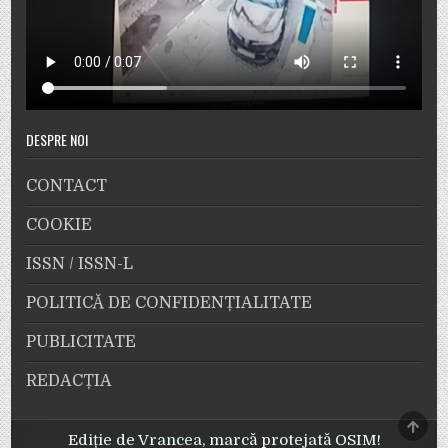
DESPRE NOI
CONTACT
COOKIE
ISSN / ISSN-L
POLITICĂ DE CONFIDENȚIALITATE
PUBLICITATE
REDACȚIA
SCRO
TO
Ediție de Vrancea, marcă protejată OSIM!