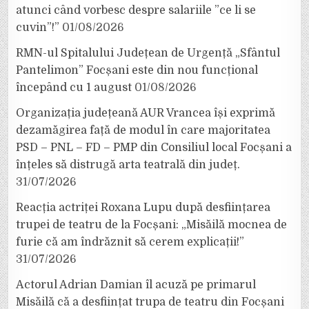
atunci când vorbesc despre salariile ”ce li se
cuvin”!”
01/08/2026
RMN-ul Spitalului Județean de Urgență „Sfântul
Pantelimon” Focșani este din nou funcțional
începând cu 1 august
01/08/2026
Organizația județeană AUR Vrancea își exprimă
dezamăgirea față de modul în care majoritatea
PSD – PNL – FD – PMP din Consiliul local Focșani a
înțeles să distrugă arta teatrală din județ.
31/07/2026
Reacția actriței Roxana Lupu după desființarea
trupei de teatru de la Focșani: „Misăilă mocnea de
furie că am îndrăznit să cerem explicații!”
31/07/2026
Actorul Adrian Damian îl acuză pe primarul
Misăilă că a desființat trupa de teatru din Focșani