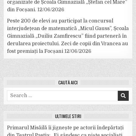
organizate de Școala Gimnazială „Ștefan cel Mare”
din Focșani.
12/06/2026
Peste 200 de elevi au participat la concursul
interjudețean de matematică „Micul Gauss”, Școala
Gimnazială „Duiliu Zamfirescu” fiind parteneră în
derularea proiectului. Zeci de copii din Vrancea au
fost premiați la Focșani
12/06/2026
CAUTĂ AICI
Search
for:
ULTIMELE ȘTIRI
Primarul Misăilă îi jignește pe actorii îndepărtați
din Teatrul Pastia: „Ei gândesc ca niște socialiști