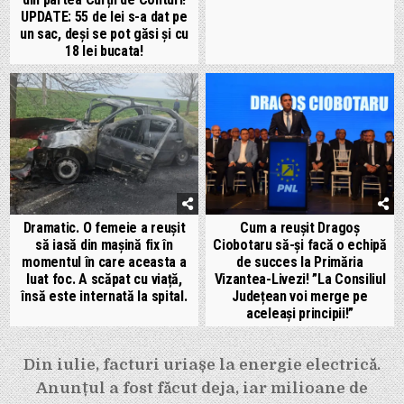
UPDATE: 55 de lei s-a dat pe
un sac, deși se pot găsi și cu
18 lei bucata!
Dramatic. O femeie a reușit
Cum a reușit Dragoș
să iasă din mașină fix în
Ciobotaru să-și facă o echipă
momentul în care aceasta a
de succes la Primăria
luat foc. A scăpat cu viață,
Vizantea-Livezi! ”La Consiliul
însă este internată la spital.
Județean voi merge pe
aceleași principii!”
Navigare
Din iulie, facturi uriașe la energie electrică.
în
Anunțul a fost făcut deja, iar milioane de