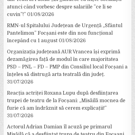
atunci când vorbesc despre salariile ”ce li se
cuvin”!”
01/08/2026
RMN-ul Spitalului Județean de Urgență „Sfântul
Pantelimon” Focșani este din nou funcțional
începând cu 1 august
01/08/2026
Organizația județeană AUR Vrancea își exprimă
dezamăgirea față de modul în care majoritatea
PSD – PNL – FD – PMP din Consiliul local Focșani a
înțeles să distrugă arta teatrală din județ.
31/07/2026
Reacția actriței Roxana Lupu după desființarea
trupei de teatru de la Focșani: „Misăilă mocnea de
furie că am îndrăznit să cerem explicații!”
31/07/2026
Actorul Adrian Damian îl acuză pe primarul
Misăilă că a desființat trupa de teatru din Focșani