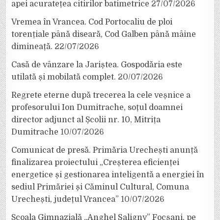
apei acuratețea citirilor batimetrice
27/07/2026
Vremea în Vrancea. Cod Portocaliu de ploi
torențiale până diseară, Cod Galben până mâine
dimineață.
22/07/2026
Casă de vânzare la Jariștea. Gospodăria este
utilată și mobilată complet.
20/07/2026
Regrete eterne după trecerea la cele veșnice a
profesorului Ion Dumitrache, soțul doamnei
director adjunct al Școlii nr. 10, Mitrița
Dumitrache
10/07/2026
Comunicat de presă. Primăria Urechești anunță
finalizarea proiectului „Creșterea eficienței
energetice și gestionarea inteligentă a energiei în
sediul Primăriei și Căminul Cultural, Comuna
Urechești, județul Vrancea”
10/07/2026
Școala Gimnazială „Anghel Saligny” Focșani, pe