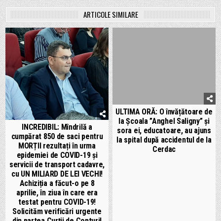
ARTICOLE SIMILARE
ULTIMA ORĂ: O învățătoare de
la Școala ”Anghel Saligny” și
INCREDIBIL: Mîndrilă a
sora ei, educatoare, au ajuns
cumpărat 850 de saci pentru
la spital după accidentul de la
MORȚII rezultați în urma
Cerdac
epidemiei de COVID-19 și
servicii de transport cadavre,
cu UN MILIARD DE LEI VECHI!
Achiziția a făcut-o pe 8
aprilie, în ziua în care era
testat pentru COVID-19!
Solicităm verificări urgente
din partea Curții de Conturi!