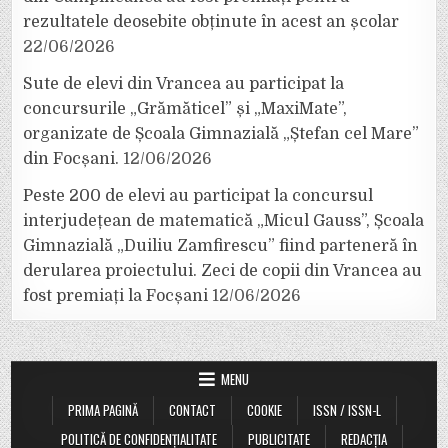
rezultatele deosebite obținute în acest an școlar
22/06/2026
Sute de elevi din Vrancea au participat la
concursurile „Grămăticel” și „MaxiMate”,
organizate de Școala Gimnazială „Ștefan cel Mare”
din Focșani.
12/06/2026
Peste 200 de elevi au participat la concursul
interjudețean de matematică „Micul Gauss”, Școala
Gimnazială „Duiliu Zamfirescu” fiind parteneră în
derularea proiectului. Zeci de copii din Vrancea au
fost premiați la Focșani
12/06/2026
MENU
PRIMA PAGINĂ
CONTACT
COOKIE
ISSN / ISSN-L
POLITICĂ DE CONFIDENȚIALITATE
PUBLICITATE
REDACȚIA