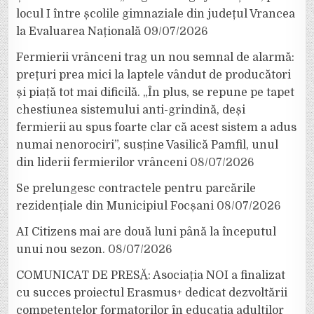
locul I între școlile gimnaziale din județul Vrancea
la Evaluarea Națională
09/07/2026
Fermierii vrânceni trag un nou semnal de alarmă:
prețuri prea mici la laptele vândut de producători
și piață tot mai dificilă. „În plus, se repune pe tapet
chestiunea sistemului anti-grindină, deși
fermierii au spus foarte clar că acest sistem a adus
numai nenorociri”, susține Vasilică Pamfil, unul
din liderii fermierilor vrânceni
08/07/2026
Se prelungesc contractele pentru parcările
rezidențiale din Municipiul Focșani
08/07/2026
AI Citizens mai are două luni până la începutul
unui nou sezon.
08/07/2026
COMUNICAT DE PRESĂ: Asociația NOI a finalizat
cu succes proiectul Erasmus+ dedicat dezvoltării
competențelor formatorilor în educația adulților