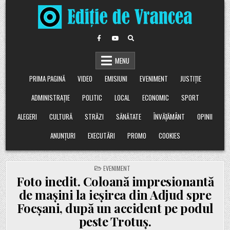
Skip
to
content
MENU
PRIMA PAGINĂ
VIDEO
EMISIUNI
EVENIMENT
JUSTIȚIE
ADMINISTRAȚIE
POLITIC
LOCAL
ECONOMIC
SPORT
ALEGERI
CULTURĂ
STRĂZI
SĂNĂTATE
ÎNVĂȚĂMÂNT
OPINII
ANUNȚURI
EXECUTĂRI
PROMO
COOKIES
POSTED
EVENIMENT
IN
Foto inedit. Coloană impresionantă
de mașini la ieșirea din Adjud spre
Focșani, după un accident pe podul
peste Trotuș.