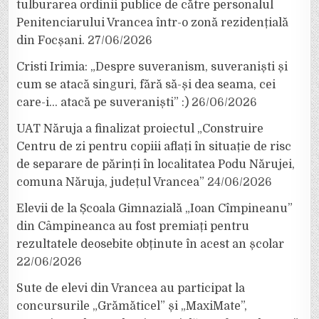
tulburarea ordinii publice de către personalul
Penitenciarului Vrancea într-o zonă rezidențială
din Focșani.
27/06/2026
Cristi Irimia: „Despre suveranism, suveraniști și
cum se atacă singuri, fără să-și dea seama, cei
care-i… atacă pe suveraniști” :)
26/06/2026
UAT Năruja a finalizat proiectul „Construire
Centru de zi pentru copiii aflați în situație de risc
de separare de părinți în localitatea Podu Nărujei,
comuna Năruja, județul Vrancea”
24/06/2026
Elevii de la Școala Gimnazială „Ioan Cîmpineanu”
din Câmpineanca au fost premiați pentru
rezultatele deosebite obținute în acest an școlar
22/06/2026
Sute de elevi din Vrancea au participat la
concursurile „Grămăticel” și „MaxiMate”,