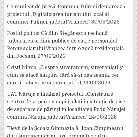
Comunicat de presă. Comuna Tulnici demarează
proiectul „Digitalizarea turismului local al
comunei Tulnici, județul Vrancea”
30/06/2026
Fostul polițist Cătălin Stegărescu reclamă
tulburarea ordinii publice de către personalul
Penitenciarului Vrancea într-o zonă rezidențială
din Focșani.
27/06/2026
Cristi Irimia: „Despre suveranism, suveraniști și
cum se atacă singuri, fără să-și dea seama, cei
care-i… atacă pe suveraniști” :)
26/06/2026
UAT Năruja a finalizat proiectul „Construire
Centru de zi pentru copiii aflați în situație de risc
de separare de părinți în localitatea Podu Nărujei,
comuna Năruja, județul Vrancea”
24/06/2026
Elevii de la Școala Gimnazială „Ioan Cîmpineanu”
din Câmpineanca au fost premiați pentru