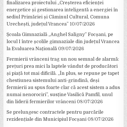
finalizarea proiectului „Creșterea eficienței
energetice și gestionarea inteligentă a energiei în
sediul Primăriei și Căminul Cultural, Comuna
Urechești, județul Vrancea”
10/07/2026
Școala Gimnazială „Anghel Saligny” Focșani, pe
locul I între școlile gimnaziale din județul Vrancea
la Evaluarea Națională
09/07/2026
Fermierii vrânceni trag un nou semnal de alarmă:
prețuri prea mici la laptele vândut de producători
și piață tot mai dificilă. „În plus, se repune pe tapet
chestiunea sistemului anti-grindină, deși
fermierii au spus foarte clar că acest sistem a adus
numai nenorociri”, susține Vasilică Pamfil, unul
din liderii fermierilor vrânceni
08/07/2026
Se prelungesc contractele pentru parcările
rezidențiale din Municipiul Focșani
08/07/2026