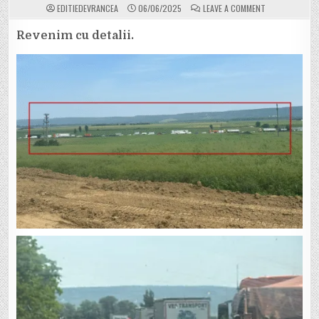
ON
EDITIEDEVRANCEA
06/06/2025
LEAVE A COMMENT
FOTO
INEDIT.
COLOANĂ
Revenim cu detalii.
IMPRESIONANT
DE
MAȘINI
LA
IEȘIREA
DIN
ADJUD
SPRE
FOCȘANI,
DUPĂ
UN
ACCIDENT
PE
PODUL
PESTE
TROTUȘ.