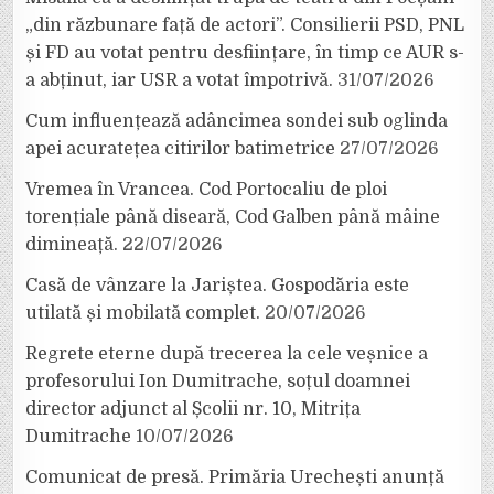
„din răzbunare față de actori”. Consilierii PSD, PNL
și FD au votat pentru desființare, în timp ce AUR s-
a abținut, iar USR a votat împotrivă.
31/07/2026
Cum influențează adâncimea sondei sub oglinda
apei acuratețea citirilor batimetrice
27/07/2026
Vremea în Vrancea. Cod Portocaliu de ploi
torențiale până diseară, Cod Galben până mâine
dimineață.
22/07/2026
Casă de vânzare la Jariștea. Gospodăria este
utilată și mobilată complet.
20/07/2026
Regrete eterne după trecerea la cele veșnice a
profesorului Ion Dumitrache, soțul doamnei
director adjunct al Școlii nr. 10, Mitrița
Dumitrache
10/07/2026
Comunicat de presă. Primăria Urechești anunță