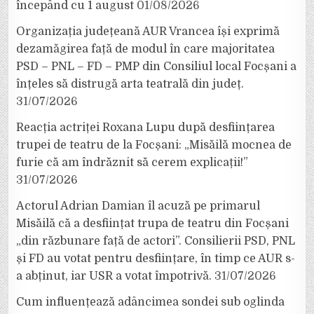
începând cu 1 august
01/08/2026
Organizația județeană AUR Vrancea își exprimă
dezamăgirea față de modul în care majoritatea
PSD – PNL – FD – PMP din Consiliul local Focșani a
înțeles să distrugă arta teatrală din județ.
31/07/2026
Reacția actriței Roxana Lupu după desființarea
trupei de teatru de la Focșani: „Misăilă mocnea de
furie că am îndrăznit să cerem explicații!”
31/07/2026
Actorul Adrian Damian îl acuză pe primarul
Misăilă că a desființat trupa de teatru din Focșani
„din răzbunare față de actori”. Consilierii PSD, PNL
și FD au votat pentru desființare, în timp ce AUR s-
a abținut, iar USR a votat împotrivă.
31/07/2026
Cum influențează adâncimea sondei sub oglinda