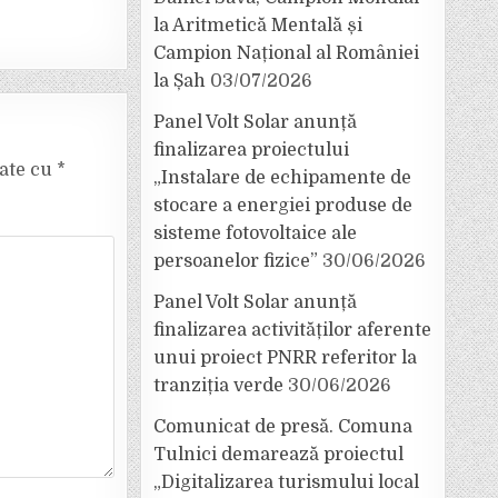
la Aritmetică Mentală și
Campion Național al României
la Șah
03/07/2026
Panel Volt Solar anunță
finalizarea proiectului
cate cu
*
„Instalare de echipamente de
stocare a energiei produse de
sisteme fotovoltaice ale
persoanelor fizice”
30/06/2026
Panel Volt Solar anunță
finalizarea activităților aferente
unui proiect PNRR referitor la
tranziția verde
30/06/2026
Comunicat de presă. Comuna
Tulnici demarează proiectul
„Digitalizarea turismului local