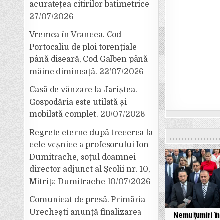
acuratețea citirilor batimetrice
27/07/2026
Vremea în Vrancea. Cod
Portocaliu de ploi torențiale
până diseară, Cod Galben până
mâine dimineață.
22/07/2026
Casă de vânzare la Jariștea.
Gospodăria este utilată și
mobilată complet.
20/07/2026
Regrete eterne după trecerea la
cele veșnice a profesorului Ion
Dumitrache, soțul doamnei
director adjunct al Școlii nr. 10,
Mitrița Dumitrache
10/07/2026
Comunicat de presă. Primăria
Urechești anunță finalizarea
Nemulțumiri î