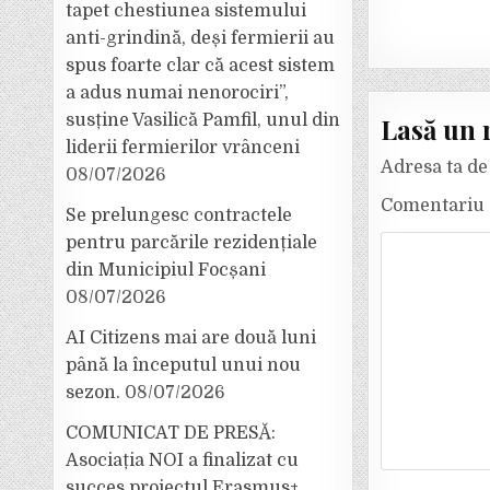
tapet chestiunea sistemului
anti-grindină, deși fermierii au
spus foarte clar că acest sistem
a adus numai nenorociri”,
susține Vasilică Pamfil, unul din
Lasă un 
liderii fermierilor vrânceni
Adresa ta de 
08/07/2026
Comentariu
Se prelungesc contractele
pentru parcările rezidențiale
din Municipiul Focșani
08/07/2026
AI Citizens mai are două luni
până la începutul unui nou
sezon.
08/07/2026
COMUNICAT DE PRESĂ:
Asociația NOI a finalizat cu
succes proiectul Erasmus+