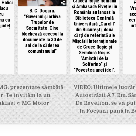
Crucea Roșie Română
 Halici
F
și Ambasada Elveției în
lacu
Vr
B. C. Dogaru:
România au lansat la
ru
acc
”Guvernul și arhiva
Biblioteca Centrală
nu cu
cer
Trupelor de
Universitară „Carol I”
 județ
înt
Securitate. Cine
din București, două
blochează accesul la
cărți de referință ale
documente la 30 de
Mișcării Internaționale
ani de la căderea
de Cruce Roșie și
comunismului”
Semilună Roșie:
”Amintiri de la
Solferino” și
”Povestea unei idei”.
e
MG, prezentate sâmbătă
VIDEO: Ultimele lucrări
r. Te invităm la un
Autostrăzii A 7, Rm. Să
akfast @ MG Motor
De Revelion, se va put
la Focșani până la B