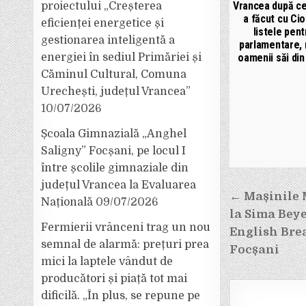
Vrancea după ce
proiectului „Creșterea
a făcut cu Cio
eficienței energetice și
listele pent
gestionarea inteligentă a
parlamentare, 
energiei în sediul Primăriei și
oamenii săi din
Căminul Cultural, Comuna
Urechești, județul Vrancea”
10/07/2026
Școala Gimnazială „Anghel
Saligny” Focșani, pe locul I
între școlile gimnaziale din
județul Vrancea la Evaluarea
Navigar
← Mașinile 
Națională
09/07/2026
în
la Sima Beye
Fermierii vrânceni trag un nou
articole
English Bre
semnal de alarmă: prețuri prea
Focșani
mici la laptele vândut de
producători și piață tot mai
dificilă. „În plus, se repune pe