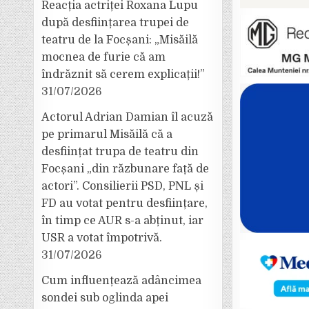
Reacția actriței Roxana Lupu
după desființarea trupei de
teatru de la Focșani: „Misăilă
mocnea de furie că am
îndrăznit să cerem explicații!”
31/07/2026
Actorul Adrian Damian îl acuză
pe primarul Misăilă că a
desființat trupa de teatru din
Focșani „din răzbunare față de
actori”. Consilierii PSD, PNL și
FD au votat pentru desființare,
în timp ce AUR s-a abținut, iar
USR a votat împotrivă.
31/07/2026
Cum influențează adâncimea
sondei sub oglinda apei