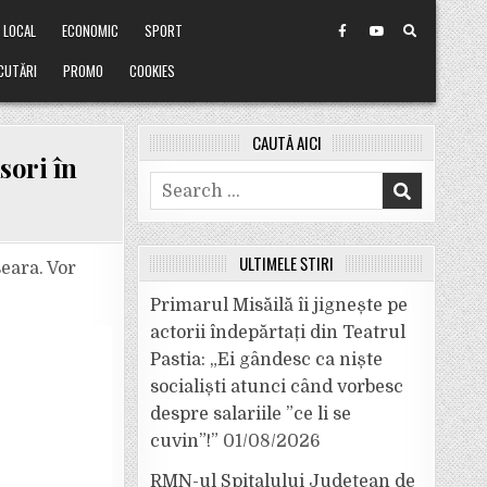
LOCAL
ECONOMIC
SPORT
CUTĂRI
PROMO
COOKIES
CAUTĂ AICI
sori în
Search
for:
ULTIMELE ȘTIRI
eara. Vor
Primarul Misăilă îi jignește pe
actorii îndepărtați din Teatrul
Pastia: „Ei gândesc ca niște
socialiști atunci când vorbesc
despre salariile ”ce li se
cuvin”!”
01/08/2026
RMN-ul Spitalului Județean de