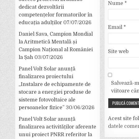
Nume
*
dedicat dezvoltării
competențelor formatorilor în
educația adulților
07/07/2026
Email
*
Daniel Sava, Campion Mondial
la Aritmetică Mentală și
Campion Național al României
Site web
la Șah
03/07/2026
Panel Volt Solar anunță
finalizarea proiectului
Salvează-mi
„Instalare de echipamente de
viitoare câ
stocare a energiei produse de
sisteme fotovoltaice ale
persoanelor fizice”
30/06/2026
Acest site f
Panel Volt Solar anunță
datele comen
finalizarea activităților aferente
unui proiect PNRR referitor la