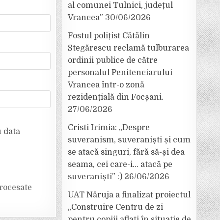
al comunei Tulnici, județul
Vrancea”
30/06/2026
Fostul polițist Cătălin
Stegărescu reclamă tulburarea
ordinii publice de către
personalul Penitenciarului
Vrancea într-o zonă
rezidențială din Focșani.
27/06/2026
Cristi Irimia: „Despre
u data
suveranism, suveraniști și cum
se atacă singuri, fără să-și dea
seama, cei care-i… atacă pe
suveraniști” :)
26/06/2026
rocesate
UAT Năruja a finalizat proiectul
„Construire Centru de zi
pentru copiii aflați în situație de