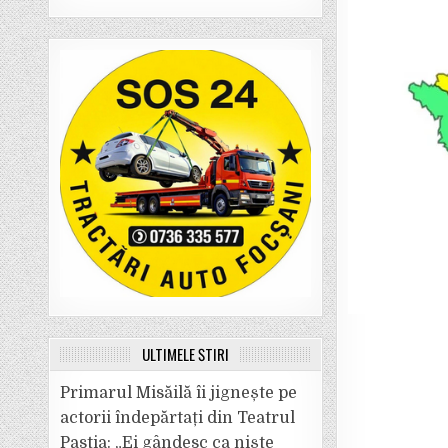
ULTIMELE ȘTIRI
Primarul Misăilă îi jignește pe
actorii îndepărtați din Teatrul
Pastia: „Ei gândesc ca niște