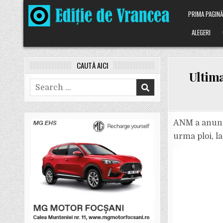
Skip
PRIMA PAGIN
to
content
ALEGERI
CAUTĂ AICI
Ultima
Search
for:
ANM a anunța
urma ploi, la