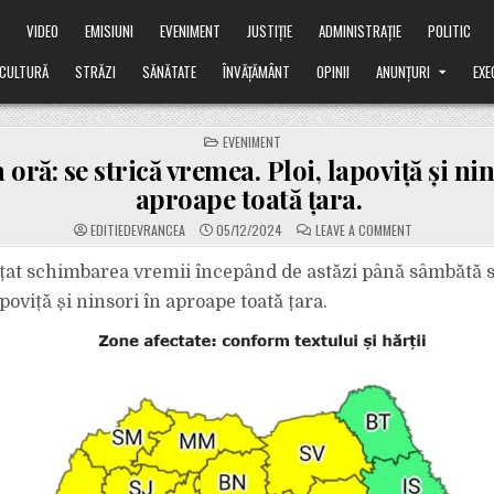
Ă
VIDEO
EMISIUNI
EVENIMENT
JUSTIȚIE
ADMINISTRAȚIE
POLITIC
CULTURĂ
STRĂZI
SĂNĂTATE
ÎNVĂȚĂMÂNT
OPINII
ANUNȚURI
EXE
POSTED
EVENIMENT
IN
 oră: se strică vremea. Ploi, lapoviță și nin
aproape toată țara.
ON
EDITIEDEVRANCEA
05/12/2024
LEAVE A COMMENT
ULTIMA
ORĂ:
SE
t schimbarea vremii începând de astăzi până sâmbătă s
STRICĂ
VREMEA.
poviță și ninsori în aproape toată țara.
PLOI,
LAPOVIȚĂ
ȘI
NINSORI
ÎN
APROAPE
TOATĂ
ȚARA.