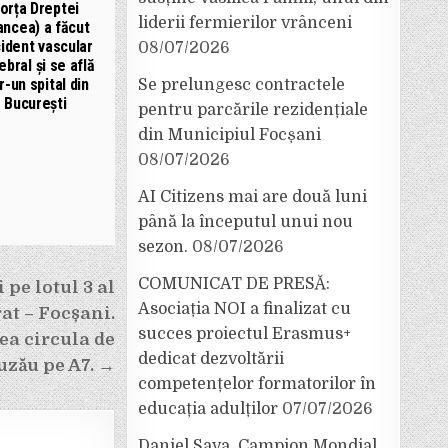
orța Dreptei
liderii fermierilor vrânceni
ancea) a făcut
ident vascular
08/07/2026
ebral și se află
r-un spital din
Se prelungesc contractele
București
pentru parcările rezidențiale
din Municipiul Focșani
08/07/2026
AI Citizens mai are două luni
până la începutul unui nou
sezon.
08/07/2026
COMUNICAT DE PRESĂ:
 pe lotul 3 al
Asociația NOI a finalizat cu
rat – Focșani.
succes proiectul Erasmus+
ea circula de
dedicat dezvoltării
uzău pe A7. →
competențelor formatorilor în
educația adulților
07/07/2026
Daniel Sava, Campion Mondial