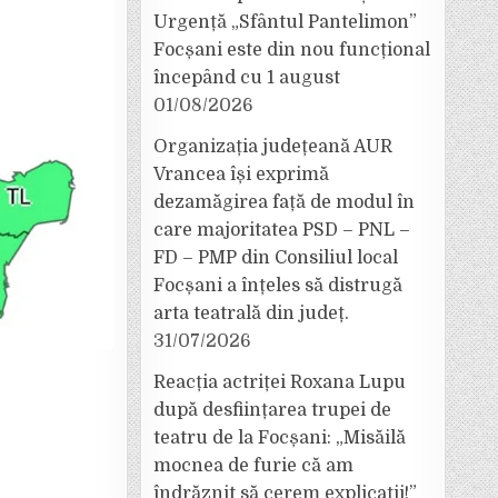
Urgență „Sfântul Pantelimon”
Focșani este din nou funcțional
începând cu 1 august
01/08/2026
Organizația județeană AUR
Vrancea își exprimă
dezamăgirea față de modul în
care majoritatea PSD – PNL –
FD – PMP din Consiliul local
Focșani a înțeles să distrugă
arta teatrală din județ.
31/07/2026
Reacția actriței Roxana Lupu
după desființarea trupei de
teatru de la Focșani: „Misăilă
mocnea de furie că am
îndrăznit să cerem explicații!”