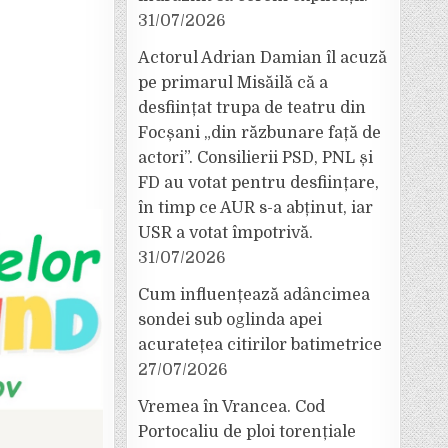
31/07/2026
Actorul Adrian Damian îl acuză
pe primarul Misăilă că a
desființat trupa de teatru din
Focșani „din răzbunare față de
actori”. Consilierii PSD, PNL și
FD au votat pentru desființare,
în timp ce AUR s-a abținut, iar
USR a votat împotrivă.
31/07/2026
Cum influențează adâncimea
sondei sub oglinda apei
acuratețea citirilor batimetrice
27/07/2026
Vremea în Vrancea. Cod
Portocaliu de ploi torențiale