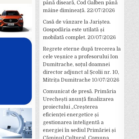
până diseară, Cod Galben până
mâine dimineață.
22/07/2026
Casă de vânzare la Jariștea.
Gospodăria este utilată și
mobilată complet.
20/07/2026
Regrete eterne după trecerea la
cele veșnice a profesorului Ion
Dumitrache, soțul doamnei
director adjunct al Școlii nr. 10,
Mitrița Dumitrache
10/07/2026
Comunicat de presă. Primăria
Urechești anunță finalizarea
proiectului „Creșterea
eficienței energetice și
gestionarea inteligentă a
energiei în sediul Primăriei și
Căminul Cultural, Comuna