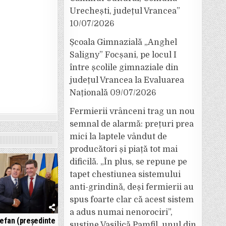
Urechești, județul Vrancea”
10/07/2026
Școala Gimnazială „Anghel
Saligny” Focșani, pe locul I
între școlile gimnaziale din
județul Vrancea la Evaluarea
Națională
09/07/2026
Fermierii vrânceni trag un nou
semnal de alarmă: prețuri prea
mici la laptele vândut de
producători și piață tot mai
dificilă. „În plus, se repune pe
tapet chestiunea sistemului
anti-grindină, deși fermierii au
spus foarte clar că acest sistem
a adus numai nenorociri”,
tefan (președinte
susține Vasilică Pamfil, unul din