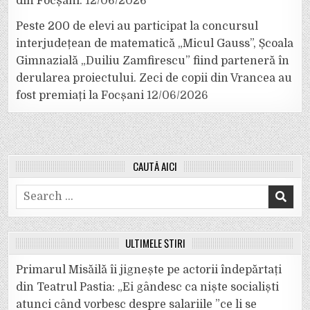
din Focșani.
12/06/2026
Peste 200 de elevi au participat la concursul
interjudețean de matematică „Micul Gauss”, Școala
Gimnazială „Duiliu Zamfirescu” fiind parteneră în
derularea proiectului. Zeci de copii din Vrancea au
fost premiați la Focșani
12/06/2026
CAUTĂ AICI
Search
for:
ULTIMELE ȘTIRI
Primarul Misăilă îi jignește pe actorii îndepărtați
din Teatrul Pastia: „Ei gândesc ca niște socialiști
atunci când vorbesc despre salariile ”ce li se