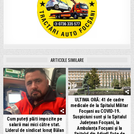
ARTICOLE SIMILARE
ULTIMA ORĂ: 41 de cadre
medicale de la Spitalul Militar
Focșani au COVID-19.
Suspiciuni sunt și la Spitalul
Cum puteți plăti impozite pe
Județean Focșani, la
salarii mai mici către stat.
Ambulanța Focșani și la
Liderul de sindicat Ionuț Bălan
Spitalul din Adjud! Sute de