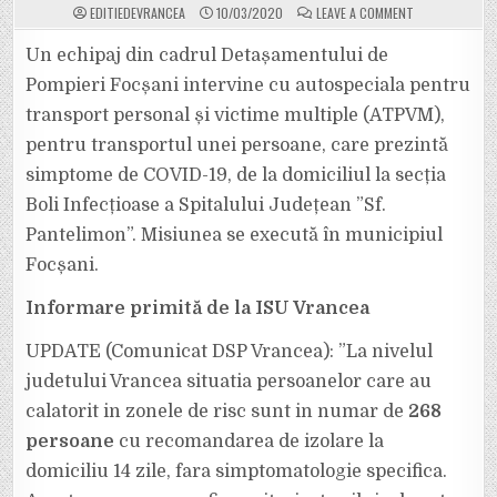
ON
EDITIEDEVRANCEA
10/03/2020
LEAVE A COMMENT
ULTIMA
ORĂ:
PRIMUL
Un echipaj din cadrul Detașamentului de
CAZ
DE
Pompieri Focșani intervine cu autospeciala pentru
CORONAVIRUS
LA
transport personal și victime multiple (ATPVM),
FOCȘANI?
O
pentru transportul unei persoane, care prezintă
PERSOANĂ
ESTE
TRANSPORTAT
simptome de COVID-19, de la domiciliul la secția
CHIAR
ACUM
Boli Infecțioase a Spitalului Județean ”Sf.
LA
SPITAL!
Pantelimon”. Misiunea se execută în municipiul
Focșani.
Informare primită de la ISU Vrancea
UPDATE (Comunicat DSP Vrancea): ”La nivelul
judetului Vrancea situatia persoanelor care au
calatorit in zonele de risc sunt in numar de
268
persoane
cu recomandarea de izolare la
domiciliu 14 zile, fara simptomatologie specifica.