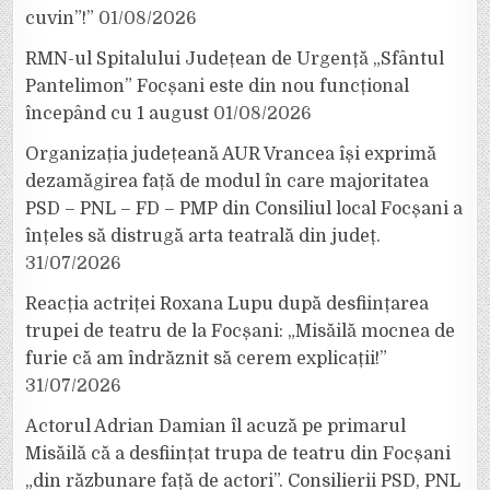
cuvin”!”
01/08/2026
RMN-ul Spitalului Județean de Urgență „Sfântul
Pantelimon” Focșani este din nou funcțional
începând cu 1 august
01/08/2026
Organizația județeană AUR Vrancea își exprimă
dezamăgirea față de modul în care majoritatea
PSD – PNL – FD – PMP din Consiliul local Focșani a
înțeles să distrugă arta teatrală din județ.
31/07/2026
Reacția actriței Roxana Lupu după desființarea
trupei de teatru de la Focșani: „Misăilă mocnea de
furie că am îndrăznit să cerem explicații!”
31/07/2026
Actorul Adrian Damian îl acuză pe primarul
Misăilă că a desființat trupa de teatru din Focșani
„din răzbunare față de actori”. Consilierii PSD, PNL