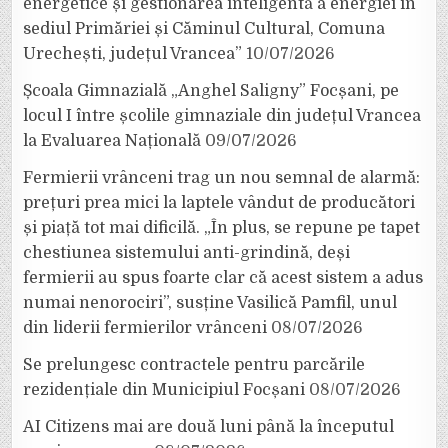
energetice și gestionarea inteligentă a energiei în
sediul Primăriei și Căminul Cultural, Comuna
Urechești, județul Vrancea”
10/07/2026
Școala Gimnazială „Anghel Saligny” Focșani, pe
locul I între școlile gimnaziale din județul Vrancea
la Evaluarea Națională
09/07/2026
Fermierii vrânceni trag un nou semnal de alarmă:
prețuri prea mici la laptele vândut de producători
și piață tot mai dificilă. „În plus, se repune pe tapet
chestiunea sistemului anti-grindină, deși
fermierii au spus foarte clar că acest sistem a adus
numai nenorociri”, susține Vasilică Pamfil, unul
din liderii fermierilor vrânceni
08/07/2026
Se prelungesc contractele pentru parcările
rezidențiale din Municipiul Focșani
08/07/2026
AI Citizens mai are două luni până la începutul