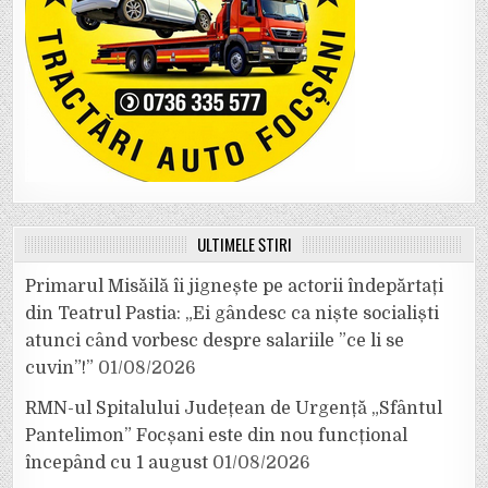
ULTIMELE ȘTIRI
Primarul Misăilă îi jignește pe actorii îndepărtați
din Teatrul Pastia: „Ei gândesc ca niște socialiști
atunci când vorbesc despre salariile ”ce li se
cuvin”!”
01/08/2026
RMN-ul Spitalului Județean de Urgență „Sfântul
Pantelimon” Focșani este din nou funcțional
începând cu 1 august
01/08/2026