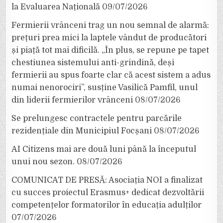
la Evaluarea Națională
09/07/2026
Fermierii vrânceni trag un nou semnal de alarmă:
prețuri prea mici la laptele vândut de producători
și piață tot mai dificilă. „În plus, se repune pe tapet
chestiunea sistemului anti-grindină, deși
fermierii au spus foarte clar că acest sistem a adus
numai nenorociri”, susține Vasilică Pamfil, unul
din liderii fermierilor vrânceni
08/07/2026
Se prelungesc contractele pentru parcările
rezidențiale din Municipiul Focșani
08/07/2026
AI Citizens mai are două luni până la începutul
unui nou sezon.
08/07/2026
COMUNICAT DE PRESĂ: Asociația NOI a finalizat
cu succes proiectul Erasmus+ dedicat dezvoltării
competențelor formatorilor în educația adulților
07/07/2026