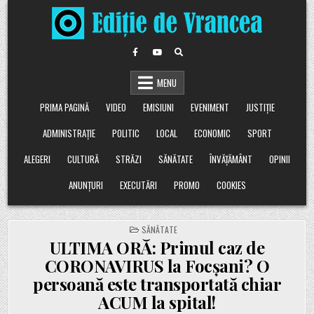
Skip
to
content
MENU
PRIMA PAGINĂ
VIDEO
EMISIUNI
EVENIMENT
JUSTIȚIE
ADMINISTRAȚIE
POLITIC
LOCAL
ECONOMIC
SPORT
ALEGERI
CULTURĂ
STRĂZI
SĂNĂTATE
ÎNVĂȚĂMÂNT
OPINII
ANUNȚURI
EXECUTĂRI
PROMO
COOKIES
POSTED
SĂNĂTATE
IN
ULTIMA ORĂ: Primul caz de
CORONAVIRUS la Focșani? O
persoană este transportată chiar
ACUM la spital!