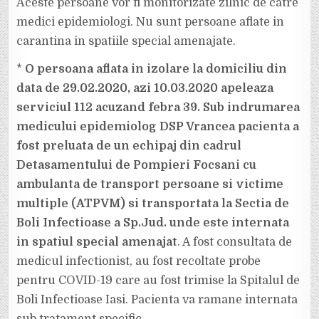
Aceste persoane vor fi monitorizate zilnic de catre
medici epidemiologi. Nu sunt persoane aflate in
carantina in spatiile special amenajate.
*
O persoana aflata in izolare la domiciliu din
data de 29.02.2020, azi 10.03.2020 apeleaza
serviciul 112 acuzand febra 39. Sub indrumarea
medicului epidemiolog DSP Vrancea pacienta a
fost preluata de un echipaj din cadrul
Detasamentului de Pompieri Focsani cu
ambulanta de transport persoane si victime
multiple (ATPVM) si transportata la Sectia de
Boli Infectioase a Sp.Jud. unde este internata
in spatiul special amenajat
. A fost consultata de
medicul infectionist, au fost recoltate probe
pentru COVID-19 care au fost trimise la Spitalul de
Boli Infectioase Iasi. Pacienta va ramane internata