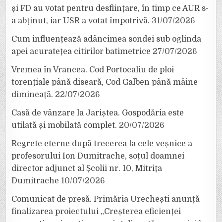
și FD au votat pentru desființare, în timp ce AUR s-
a abținut, iar USR a votat împotrivă.
31/07/2026
Cum influențează adâncimea sondei sub oglinda
apei acuratețea citirilor batimetrice
27/07/2026
Vremea în Vrancea. Cod Portocaliu de ploi
torențiale până diseară, Cod Galben până mâine
dimineață.
22/07/2026
Casă de vânzare la Jariștea. Gospodăria este
utilată și mobilată complet.
20/07/2026
Regrete eterne după trecerea la cele veșnice a
profesorului Ion Dumitrache, soțul doamnei
director adjunct al Școlii nr. 10, Mitrița
Dumitrache
10/07/2026
Comunicat de presă. Primăria Urechești anunță
finalizarea proiectului „Creșterea eficienței