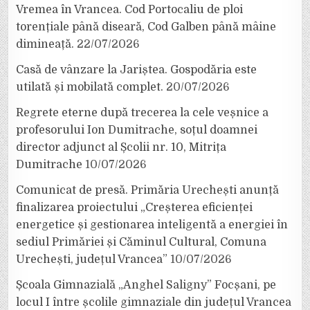
Vremea în Vrancea. Cod Portocaliu de ploi
torențiale până diseară, Cod Galben până mâine
dimineață.
22/07/2026
Casă de vânzare la Jariștea. Gospodăria este
utilată și mobilată complet.
20/07/2026
Regrete eterne după trecerea la cele veșnice a
profesorului Ion Dumitrache, soțul doamnei
director adjunct al Școlii nr. 10, Mitrița
Dumitrache
10/07/2026
Comunicat de presă. Primăria Urechești anunță
finalizarea proiectului „Creșterea eficienței
energetice și gestionarea inteligentă a energiei în
sediul Primăriei și Căminul Cultural, Comuna
Urechești, județul Vrancea”
10/07/2026
Școala Gimnazială „Anghel Saligny” Focșani, pe
locul I între școlile gimnaziale din județul Vrancea