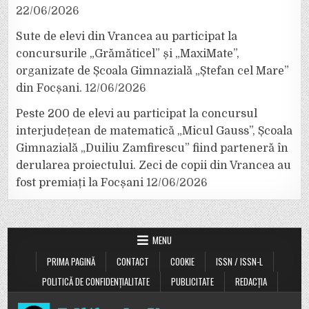
22/06/2026
Sute de elevi din Vrancea au participat la
concursurile „Grămăticel” și „MaxiMate”,
organizate de Școala Gimnazială „Ștefan cel Mare”
din Focșani.
12/06/2026
Peste 200 de elevi au participat la concursul
interjudețean de matematică „Micul Gauss”, Școala
Gimnazială „Duiliu Zamfirescu” fiind parteneră în
derularea proiectului. Zeci de copii din Vrancea au
fost premiați la Focșani
12/06/2026
MENU
PRIMA PAGINĂ
CONTACT
COOKIE
ISSN / ISSN-L
POLITICĂ DE CONFIDENȚIALITATE
PUBLICITATE
REDACȚIA