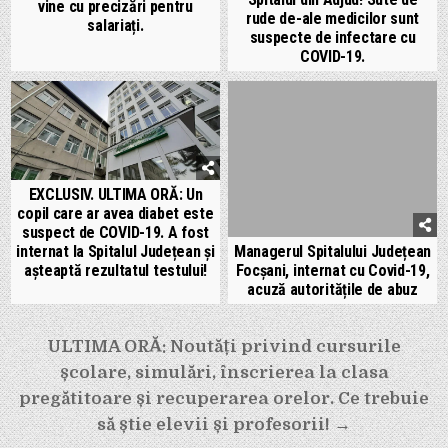
vine cu precizări pentru
rude de-ale medicilor sunt
salariați.
suspecte de infectare cu
COVID-19.
EXCLUSIV. ULTIMA ORĂ: Un
copil care ar avea diabet este
suspect de COVID-19. A fost
internat la Spitalul Județean și
Managerul Spitalului Județean
așteaptă rezultatul testului!
Focșani, internat cu Covid-19,
acuză autoritățile de abuz
Navigare
ULTIMA ORĂ: Noutăți privind cursurile
în
școlare, simulări, înscrierea la clasa
articole
pregătitoare și recuperarea orelor. Ce trebuie
să știe elevii și profesorii! →