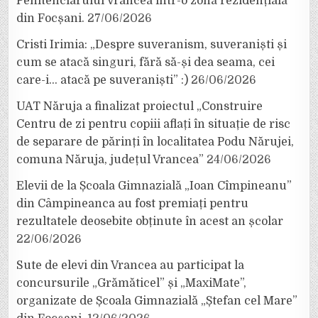
Penitenciarului Vrancea într-o zonă rezidențială
din Focșani.
27/06/2026
Cristi Irimia: „Despre suveranism, suveraniști și
cum se atacă singuri, fără să-și dea seama, cei
care-i… atacă pe suveraniști” :)
26/06/2026
UAT Năruja a finalizat proiectul „Construire
Centru de zi pentru copiii aflați în situație de risc
de separare de părinți în localitatea Podu Nărujei,
comuna Năruja, județul Vrancea”
24/06/2026
Elevii de la Școala Gimnazială „Ioan Cîmpineanu”
din Câmpineanca au fost premiați pentru
rezultatele deosebite obținute în acest an școlar
22/06/2026
Sute de elevi din Vrancea au participat la
concursurile „Grămăticel” și „MaxiMate”,
organizate de Școala Gimnazială „Ștefan cel Mare”