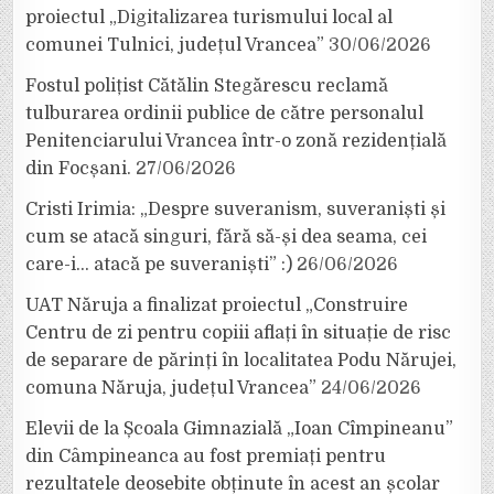
proiectul „Digitalizarea turismului local al
comunei Tulnici, județul Vrancea”
30/06/2026
Fostul polițist Cătălin Stegărescu reclamă
tulburarea ordinii publice de către personalul
Penitenciarului Vrancea într-o zonă rezidențială
din Focșani.
27/06/2026
Cristi Irimia: „Despre suveranism, suveraniști și
cum se atacă singuri, fără să-și dea seama, cei
care-i… atacă pe suveraniști” :)
26/06/2026
UAT Năruja a finalizat proiectul „Construire
Centru de zi pentru copiii aflați în situație de risc
de separare de părinți în localitatea Podu Nărujei,
comuna Năruja, județul Vrancea”
24/06/2026
Elevii de la Școala Gimnazială „Ioan Cîmpineanu”
din Câmpineanca au fost premiați pentru
rezultatele deosebite obținute în acest an școlar