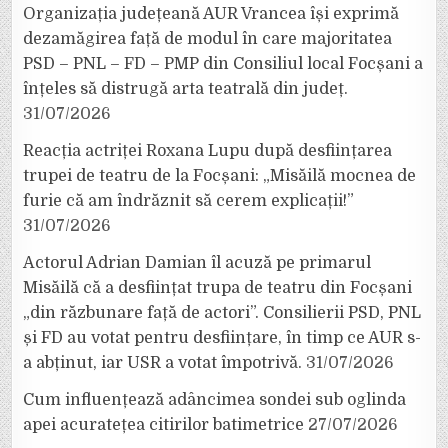
Organizația județeană AUR Vrancea își exprimă
dezamăgirea față de modul în care majoritatea
PSD – PNL – FD – PMP din Consiliul local Focșani a
înțeles să distrugă arta teatrală din județ.
31/07/2026
Reacția actriței Roxana Lupu după desființarea
trupei de teatru de la Focșani: „Misăilă mocnea de
furie că am îndrăznit să cerem explicații!”
31/07/2026
Actorul Adrian Damian îl acuză pe primarul
Misăilă că a desființat trupa de teatru din Focșani
„din răzbunare față de actori”. Consilierii PSD, PNL
și FD au votat pentru desființare, în timp ce AUR s-
a abținut, iar USR a votat împotrivă.
31/07/2026
Cum influențează adâncimea sondei sub oglinda
apei acuratețea citirilor batimetrice
27/07/2026