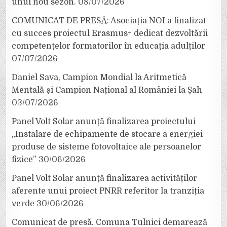
unui nou sezon.
08/07/2026
COMUNICAT DE PRESĂ: Asociația NOI a finalizat
cu succes proiectul Erasmus+ dedicat dezvoltării
competențelor formatorilor în educația adulților
07/07/2026
Daniel Sava, Campion Mondial la Aritmetică
Mentală și Campion Național al României la Șah
03/07/2026
Panel Volt Solar anunță finalizarea proiectului
„Instalare de echipamente de stocare a energiei
produse de sisteme fotovoltaice ale persoanelor
fizice”
30/06/2026
Panel Volt Solar anunță finalizarea activităților
aferente unui proiect PNRR referitor la tranziția
verde
30/06/2026
Comunicat de presă. Comuna Tulnici demarează