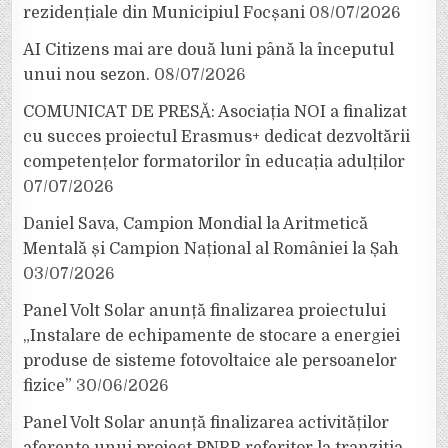
rezidențiale din Municipiul Focșani
08/07/2026
AI Citizens mai are două luni până la începutul
unui nou sezon.
08/07/2026
COMUNICAT DE PRESĂ: Asociația NOI a finalizat
cu succes proiectul Erasmus+ dedicat dezvoltării
competențelor formatorilor în educația adulților
07/07/2026
Daniel Sava, Campion Mondial la Aritmetică
Mentală și Campion Național al României la Șah
03/07/2026
Panel Volt Solar anunță finalizarea proiectului
„Instalare de echipamente de stocare a energiei
produse de sisteme fotovoltaice ale persoanelor
fizice”
30/06/2026
Panel Volt Solar anunță finalizarea activităților
aferente unui proiect PNRR referitor la tranziția