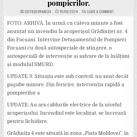
pompierilor.
ON
EDITIEDEVRANCEA
10/08/2024
LEAVE A COMMENT
ULTIMA
ORĂ:
INCENDIU
FOTO: ARHIVĂ. În urmă cu câteva minute a fost
LA
GRĂDINIȚA
anunțat un incendiu la acoperișul Grădiniței nr. 4
NR.
4
din Focșani. Intervine Detașamentul de Pompieri
DIN
FOCȘANI!
Focșani cu două autospeciale de stingere, o
UPDATE:
SITUAȚIA
ESTE
autospecială de intervenție și salvare de la înălțimi
SUB
CONTROL,
și modulul SMURD.
PAGUBELE
MAJORE
AU
UPDATE 3: Situația este sub control, nu sunt decât
FOST
EVITATE
pagube minore. Din fericire, intervenția rapidă a
DE
INTERVENȚIA
POMPIERILOR.
pompierilor a
UPDATE: Au ars cablurile electrice de la nivelul
acoperișului. Incendiul este localizat, se lucrează
pentru lichidare.
Grădinița 4 este situată în zona „Piata Moldovei”, în