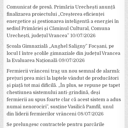
Comunicat de presă. Primăria Urechești anunță
finalizarea proiectului „Creșterea eficienței
energetice și gestionarea inteligentă a energiei în
sediul Primăriei și Căminul Cultural, Comuna
Urechești, județul Vrancea”
10/07/2026
Școala Gimnazială „Anghel Saligny” Focșani, pe
locul I între școlile gimnaziale din județul Vrancea
la Evaluarea Națională
09/07/2026
Fermierii vrânceni trag un nou semnal de alarmă:
prețuri prea mici la laptele vândut de producători
și piață tot mai dificilă. „În plus, se repune pe tapet
chestiunea sistemului anti-grindină, deși
fermierii au spus foarte clar că acest sistem a adus
numai nenorociri”, susține Vasilică Pamfil, unul
din liderii fermierilor vrânceni
08/07/2026
Se prelungesc contractele pentru parcările