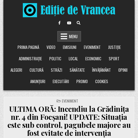
Skip
to
content
MENU
PRIMA PAGINĂ
VIDEO
EMISIUNI
EVENIMENT
JUSTIȚIE
ADMINISTRAȚIE
POLITIC
LOCAL
ECONOMIC
SPORT
ALEGERI
CULTURĂ
STRĂZI
SĂNĂTATE
ÎNVĂȚĂMÂNT
OPINII
ANUNȚURI
EXECUTĂRI
PROMO
COOKIES
POSTED
EVENIMENT
IN
ULTIMA ORĂ: Incendiu la Grădinița
nr. 4 din Focșani! UPDATE: Situația
este sub control, pagubele majore au
fost evitate de intervenția