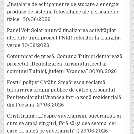
„Instalare de echipamente de stocare a energiei
produse de sisteme fotovoltaice ale persoanelor
fizice”
30/06/2026
Panel Volt Solar anunță finalizarea activităților
aferente unui proiect PNRR referitor la tranziția
verde
30/06/2026
Comunicat de presă. Comuna Tulnici demarează
proiectul „Digitalizarea turismului local al
comunei Tulnici, județul Vrancea”
30/06/2026
Fostul polițist Cătălin Stegărescu reclamă
tulburarea ordinii publice de către personalul
Penitenciarului Vrancea într-o zonă rezidențială
din Focșani.
27/06/2026
Cristi Irimia: „Despre suveranism, suveraniști și
cum se atacă singuri, fără să-și dea seama, cei
care-i… atacă pe suveraniști” :)
26/06/2026