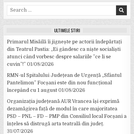
Search
for:
ULTIMELE ȘTIRI
Primarul Misăilă îi jignește pe actorii îndepărtați
din Teatrul Pastia: „Ei gândesc ca niște socialiști
atunci când vorbesc despre salariile ”ce li se
cuvin”!”
01/08/2026
RMN-ul Spitalului Județean de Urgență „Sfântul
Pantelimon” Focșani este din nou funcțional
începând cu 1 august
01/08/2026
Organizația județeană AUR Vrancea își exprimă
dezamăgirea față de modul în care majoritatea
PSD – PNL – FD – PMP din Consiliul local Focșani a
înțeles să distrugă arta teatrală din județ.
31/07/2026