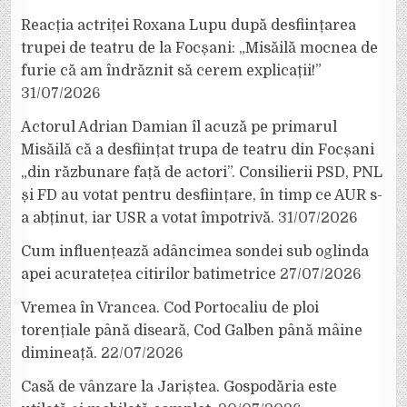
Reacția actriței Roxana Lupu după desființarea
trupei de teatru de la Focșani: „Misăilă mocnea de
furie că am îndrăznit să cerem explicații!”
31/07/2026
Actorul Adrian Damian îl acuză pe primarul
Misăilă că a desființat trupa de teatru din Focșani
„din răzbunare față de actori”. Consilierii PSD, PNL
și FD au votat pentru desființare, în timp ce AUR s-
a abținut, iar USR a votat împotrivă.
31/07/2026
Cum influențează adâncimea sondei sub oglinda
apei acuratețea citirilor batimetrice
27/07/2026
Vremea în Vrancea. Cod Portocaliu de ploi
torențiale până diseară, Cod Galben până mâine
dimineață.
22/07/2026
Casă de vânzare la Jariștea. Gospodăria este