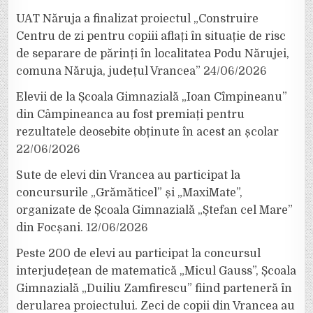
UAT Năruja a finalizat proiectul „Construire
Centru de zi pentru copiii aflați în situație de risc
de separare de părinți în localitatea Podu Nărujei,
comuna Năruja, județul Vrancea”
24/06/2026
Elevii de la Școala Gimnazială „Ioan Cîmpineanu”
din Câmpineanca au fost premiați pentru
rezultatele deosebite obținute în acest an școlar
22/06/2026
Sute de elevi din Vrancea au participat la
concursurile „Grămăticel” și „MaxiMate”,
organizate de Școala Gimnazială „Ștefan cel Mare”
din Focșani.
12/06/2026
Peste 200 de elevi au participat la concursul
interjudețean de matematică „Micul Gauss”, Școala
Gimnazială „Duiliu Zamfirescu” fiind parteneră în
derularea proiectului. Zeci de copii din Vrancea au