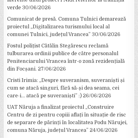
verde
30/06/2026
Comunicat de presă. Comuna Tulnici demarează
proiectul „Digitalizarea turismului local al
comunei Tulnici, județul Vrancea”
30/06/2026
Fostul polițist Cătălin Stegărescu reclamă
tulburarea ordinii publice de către personalul
Penitenciarului Vrancea într-o zonă rezidențială
din Focșani.
27/06/2026
Cristi Irimia: „Despre suveranism, suveraniști și
cum se atacă singuri, fără să-și dea seama, cei
care-i… atacă pe suveraniști” :)
26/06/2026
UAT Năruja a finalizat proiectul „Construire
Centru de zi pentru copiii aflați în situație de risc
de separare de părinți în localitatea Podu Nărujei,
comuna Năruja, județul Vrancea”
24/06/2026