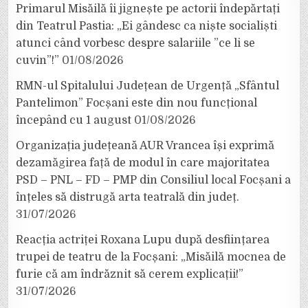
Primarul Misăilă îi jignește pe actorii îndepărtați
din Teatrul Pastia: „Ei gândesc ca niște socialiști
atunci când vorbesc despre salariile ”ce li se
cuvin”!”
01/08/2026
RMN-ul Spitalului Județean de Urgență „Sfântul
Pantelimon” Focșani este din nou funcțional
începând cu 1 august
01/08/2026
Organizația județeană AUR Vrancea își exprimă
dezamăgirea față de modul în care majoritatea
PSD – PNL – FD – PMP din Consiliul local Focșani a
înțeles să distrugă arta teatrală din județ.
31/07/2026
Reacția actriței Roxana Lupu după desființarea
trupei de teatru de la Focșani: „Misăilă mocnea de
furie că am îndrăznit să cerem explicații!”
31/07/2026