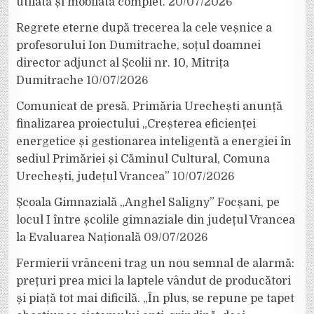
utilată și mobilată complet.
20/07/2026
Regrete eterne după trecerea la cele veșnice a
profesorului Ion Dumitrache, soțul doamnei
director adjunct al Școlii nr. 10, Mitrița
Dumitrache
10/07/2026
Comunicat de presă. Primăria Urechești anunță
finalizarea proiectului „Creșterea eficienței
energetice și gestionarea inteligentă a energiei în
sediul Primăriei și Căminul Cultural, Comuna
Urechești, județul Vrancea”
10/07/2026
Școala Gimnazială „Anghel Saligny” Focșani, pe
locul I între școlile gimnaziale din județul Vrancea
la Evaluarea Națională
09/07/2026
Fermierii vrânceni trag un nou semnal de alarmă:
prețuri prea mici la laptele vândut de producători
și piață tot mai dificilă. „În plus, se repune pe tapet