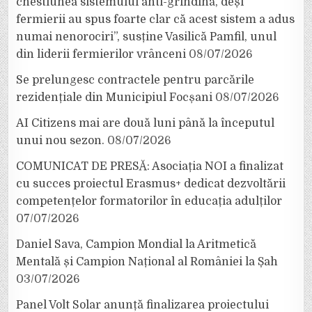
chestiunea sistemului anti-grindină, deși
fermierii au spus foarte clar că acest sistem a adus
numai nenorociri”, susține Vasilică Pamfil, unul
din liderii fermierilor vrânceni
08/07/2026
Se prelungesc contractele pentru parcările
rezidențiale din Municipiul Focșani
08/07/2026
AI Citizens mai are două luni până la începutul
unui nou sezon.
08/07/2026
COMUNICAT DE PRESĂ: Asociația NOI a finalizat
cu succes proiectul Erasmus+ dedicat dezvoltării
competențelor formatorilor în educația adulților
07/07/2026
Daniel Sava, Campion Mondial la Aritmetică
Mentală și Campion Național al României la Șah
03/07/2026
Panel Volt Solar anunță finalizarea proiectului