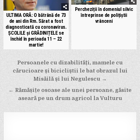
Percheziții în domeniul silvic
întreprinse de polițiștii
ULTIMA ORĂ: O bătrână de 73
vrânceni
de ani din Rm. Sărat a fost
diagnosticată cu coronavirus.
ȘCOLILE și GRĂDINIȚELE se
închid în perioada 11 – 22
martie!
Navigare
Persoanele cu dizabilități, mamele cu
în
cărucioare și bicicliștii le bat obrazul lui
articole
Misăilă și lui Negulescu →
← Rămășițe osoase ale unei persoane, găsite
aseară pe un drum agricol la Vulturu