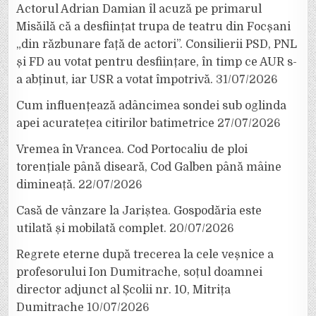
Actorul Adrian Damian îl acuză pe primarul
Misăilă că a desființat trupa de teatru din Focșani
„din răzbunare față de actori”. Consilierii PSD, PNL
și FD au votat pentru desființare, în timp ce AUR s-
a abținut, iar USR a votat împotrivă.
31/07/2026
Cum influențează adâncimea sondei sub oglinda
apei acuratețea citirilor batimetrice
27/07/2026
Vremea în Vrancea. Cod Portocaliu de ploi
torențiale până diseară, Cod Galben până mâine
dimineață.
22/07/2026
Casă de vânzare la Jariștea. Gospodăria este
utilată și mobilată complet.
20/07/2026
Regrete eterne după trecerea la cele veșnice a
profesorului Ion Dumitrache, soțul doamnei
director adjunct al Școlii nr. 10, Mitrița
Dumitrache
10/07/2026