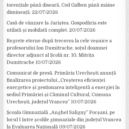
torențiale până diseară, Cod Galben până mâine
dimineață.
22/07/2026
Casă de vânzare la Jariștea. Gospodăria este
utilată și mobilată complet.
20/07/2026
Regrete eterne după trecerea la cele veșnice a
profesorului Ion Dumitrache, soțul doamnei
director adjunct al Școlii nr. 10, Mitrița
Dumitrache
10/07/2026
Comunicat de presă. Primăria Urechești anunță
finalizarea proiectului „Creșterea eficienței
energetice și gestionarea inteligentă a energiei în
sediul Primăriei și Căminul Cultural, Comuna
Urechești, județul Vrancea”
10/07/2026
Școala Gimnazială „Anghel Saligny” Focșani, pe
locul I între școlile gimnaziale din județul Vrancea
la Evaluarea Națională
09/07/2026