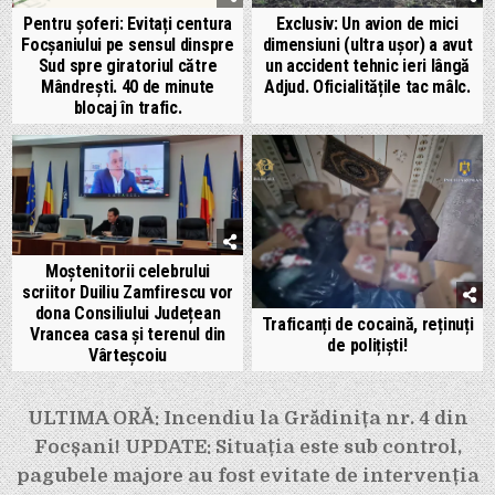
Pentru șoferi: Evitați centura
Exclusiv: Un avion de mici
Focșaniului pe sensul dinspre
dimensiuni (ultra ușor) a avut
Sud spre giratoriul către
un accident tehnic ieri lângă
Mândrești. 40 de minute
Adjud. Oficialitățile tac mâlc.
blocaj în trafic.
Moștenitorii celebrului
scriitor Duiliu Zamfirescu vor
dona Consiliului Județean
Traficanți de cocaină, reținuți
Vrancea casa și terenul din
de polițiști!
Vârteșcoiu
Navigare
ULTIMA ORĂ: Incendiu la Grădinița nr. 4 din
în
Focșani! UPDATE: Situația este sub control,
articole
pagubele majore au fost evitate de intervenția