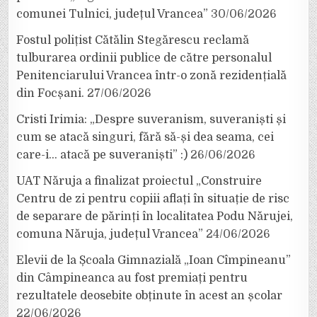
comunei Tulnici, județul Vrancea”
30/06/2026
Fostul polițist Cătălin Stegărescu reclamă
tulburarea ordinii publice de către personalul
Penitenciarului Vrancea într-o zonă rezidențială
din Focșani.
27/06/2026
Cristi Irimia: „Despre suveranism, suveraniști și
cum se atacă singuri, fără să-și dea seama, cei
care-i… atacă pe suveraniști” :)
26/06/2026
UAT Năruja a finalizat proiectul „Construire
Centru de zi pentru copiii aflați în situație de risc
de separare de părinți în localitatea Podu Nărujei,
comuna Năruja, județul Vrancea”
24/06/2026
Elevii de la Școala Gimnazială „Ioan Cîmpineanu”
din Câmpineanca au fost premiați pentru
rezultatele deosebite obținute în acest an școlar
22/06/2026