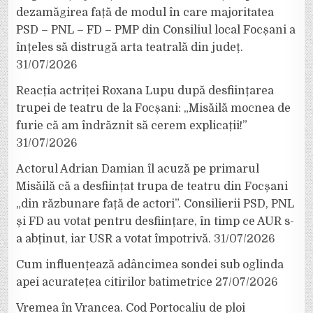
dezamăgirea față de modul în care majoritatea
PSD – PNL – FD – PMP din Consiliul local Focșani a
înțeles să distrugă arta teatrală din județ.
31/07/2026
Reacția actriței Roxana Lupu după desființarea
trupei de teatru de la Focșani: „Misăilă mocnea de
furie că am îndrăznit să cerem explicații!”
31/07/2026
Actorul Adrian Damian îl acuză pe primarul
Misăilă că a desființat trupa de teatru din Focșani
„din răzbunare față de actori”. Consilierii PSD, PNL
și FD au votat pentru desființare, în timp ce AUR s-
a abținut, iar USR a votat împotrivă.
31/07/2026
Cum influențează adâncimea sondei sub oglinda
apei acuratețea citirilor batimetrice
27/07/2026
Vremea în Vrancea. Cod Portocaliu de ploi