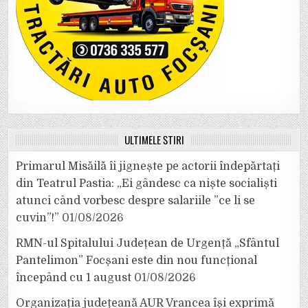
ULTIMELE ȘTIRI
Primarul Misăilă îi jignește pe actorii îndepărtați
din Teatrul Pastia: „Ei gândesc ca niște socialiști
atunci când vorbesc despre salariile ”ce li se
cuvin”!”
01/08/2026
RMN-ul Spitalului Județean de Urgență „Sfântul
Pantelimon” Focșani este din nou funcțional
începând cu 1 august
01/08/2026
Organizația județeană AUR Vrancea își exprimă