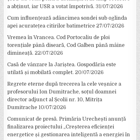
a abținut, iar USR a votat împotrivă.
31/07/2026
Cum influențează adâncimea sondei sub oglinda
apei acuratețea citirilor batimetrice
27/07/2026
Vremea în Vrancea. Cod Portocaliu de ploi
torențiale până diseară, Cod Galben până mâine
dimineață.
22/07/2026
Casă de vânzare la Jariștea. Gospodăria este
utilată și mobilată complet.
20/07/2026
Regrete eterne după trecerea la cele veșnice a
profesorului Ion Dumitrache, soțul doamnei
director adjunct al Școlii nr. 10, Mitrița
Dumitrache
10/07/2026
Comunicat de presă. Primăria Urechești anunță
finalizarea proiectului „Creșterea eficienței
energetice și gestionarea inteligentă a energiei în