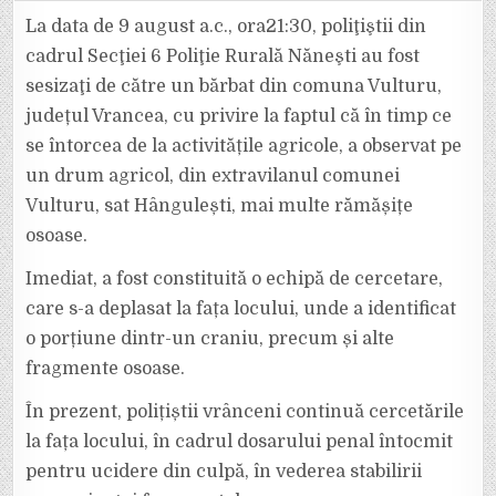
OSOASE
ALE
La data de 9 august a.c., ora21:30, poliţiştii din
UNEI
PERSOANE,
cadrul Secţiei 6 Poliţie Rurală Năneşti au fost
GĂSITE
ASEARĂ
sesizaţi de către un bărbat din comuna Vulturu,
PE
UN
județul Vrancea, cu privire la faptul că în timp ce
DRUM
AGRICOL
LA
se întorcea de la activitățile agricole, a observat pe
VULTURU
un drum agricol, din extravilanul comunei
Vulturu, sat Hângulești, mai multe rămășițe
osoase.
Imediat, a fost constituită o echipă de cercetare,
care s-a deplasat la fața locului, unde a identificat
o porțiune dintr-un craniu, precum și alte
fragmente osoase.
În prezent, polițiștii vrânceni continuă cercetările
la fața locului, în cadrul dosarului penal întocmit
pentru ucidere din culpă, în vederea stabilirii