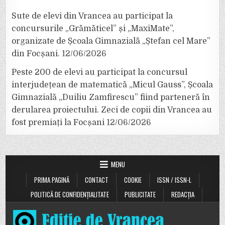
Sute de elevi din Vrancea au participat la
concursurile „Grămăticel” și „MaxiMate”,
organizate de Școala Gimnazială „Ștefan cel Mare”
din Focșani.
12/06/2026
Peste 200 de elevi au participat la concursul
interjudețean de matematică „Micul Gauss”, Școala
Gimnazială „Duiliu Zamfirescu” fiind parteneră în
derularea proiectului. Zeci de copii din Vrancea au
fost premiați la Focșani
12/06/2026
MENU
PRIMA PAGINĂ
CONTACT
COOKIE
ISSN / ISSN-L
POLITICĂ DE CONFIDENȚIALITATE
PUBLICITATE
REDACȚIA