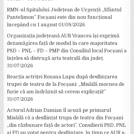
RMN-ul Spitalului Județean de Urgență „Sfântul
Pantelimon” Focșani este din nou funcțional
începând cu 1 august
01/08/2026
Organizația județeană AUR Vrancea își exprimă
dezamăgirea față de modul în care majoritatea
PSD – PNL – FD – PMP din Consiliul local Focșani a
înțeles să distrugă arta teatrală din județ.
31/07/2026
Reacția actriței Roxana Lupu după desființarea
trupei de teatru de la Focșani: „Misăilă mocnea de
furie că am îndrăznit să cerem explicații!”
31/07/2026
Actorul Adrian Damian îl acuză pe primarul
Misăilă că a desființat trupa de teatru din Focșani
„din răzbunare față de actori”. Consilierii PSD, PNL
și FD au votat pentru desființare, în timp ce AUR s-