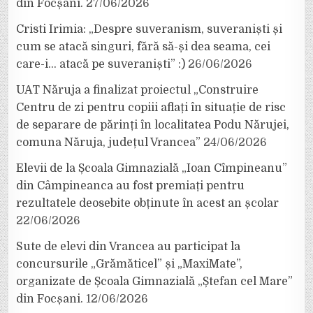
din Focșani.
27/06/2026
Cristi Irimia: „Despre suveranism, suveraniști și
cum se atacă singuri, fără să-și dea seama, cei
care-i… atacă pe suveraniști” :)
26/06/2026
UAT Năruja a finalizat proiectul „Construire
Centru de zi pentru copiii aflați în situație de risc
de separare de părinți în localitatea Podu Nărujei,
comuna Năruja, județul Vrancea”
24/06/2026
Elevii de la Școala Gimnazială „Ioan Cîmpineanu”
din Câmpineanca au fost premiați pentru
rezultatele deosebite obținute în acest an școlar
22/06/2026
Sute de elevi din Vrancea au participat la
concursurile „Grămăticel” și „MaxiMate”,
organizate de Școala Gimnazială „Ștefan cel Mare”
din Focșani.
12/06/2026