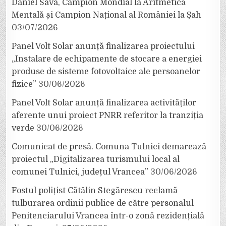
Daniel Sava, Campion Mondial la Aritmetică
Mentală și Campion Național al României la Șah
03/07/2026
Panel Volt Solar anunță finalizarea proiectului
„Instalare de echipamente de stocare a energiei
produse de sisteme fotovoltaice ale persoanelor
fizice”
30/06/2026
Panel Volt Solar anunță finalizarea activităților
aferente unui proiect PNRR referitor la tranziția
verde
30/06/2026
Comunicat de presă. Comuna Tulnici demarează
proiectul „Digitalizarea turismului local al
comunei Tulnici, județul Vrancea”
30/06/2026
Fostul polițist Cătălin Stegărescu reclamă
tulburarea ordinii publice de către personalul
Penitenciarului Vrancea într-o zonă rezidențială