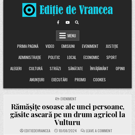
Skip
to
content
MENU
PRIMA PAGINĂ
VIDEO
EMISIUNI
EVENIMENT
JUSTIȚIE
ADMINISTRAȚIE
POLITIC
LOCAL
ECONOMIC
SPORT
ALEGERI
CULTURĂ
STRĂZI
SĂNĂTATE
ÎNVĂȚĂMÂNT
OPINII
ANUNȚURI
EXECUTĂRI
PROMO
COOKIES
POSTED
EVENIMENT
IN
Rămășițe osoase ale unei persoane,
găsite aseară pe un drum agricol la
Vulturu
ON
EDITIEDEVRANCEA
10/08/2024
LEAVE A COMMENT
RĂMĂȘIȚE