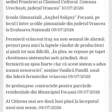
sediul Primăriei și Căminul Cultural, Comuna
Urechești, județul Vrancea”
10/07/2026
Școala Gimnazială „Anghel Saligny” Focșani, pe
locul I între școlile gimnaziale din județul Vrancea
la Evaluarea Națională
09/07/2026
Fermierii vrânceni trag un nou semnal de alarmă:
prețuri prea mici la laptele vândut de producători
și piață tot mai dificilă. „În plus, se repune pe tapet
chestiunea sistemului anti-grindină, deși
fermierii au spus foarte clar că acest sistem a adus
numai nenorociri”, susține Vasilică Pamfil, unul
din liderii fermierilor vrânceni
08/07/2026
Se prelungesc contractele pentru parcările
rezidențiale din Municipiul Focșani
08/07/2026
AI Citizens mai are două luni până la începutul
unui nou sezon.
08/07/2026