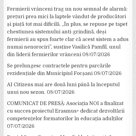
Fermierii vrânceni trag un nou semnal de alarmă:
prețuri prea mici la laptele vândut de producători
și piață tot mai dificilă. „În plus, se repune pe tapet
chestiunea sistemului anti-grindină, deși
fermierii au spus foarte clar că acest sistem a adus
numai nenorociri”, susține Vasilică Pamfil, unul
din liderii fermierilor vrânceni
08/07/2026
Se prelungesc contractele pentru parcările
rezidențiale din Municipiul Focșani
08/07/2026
AI Citizens mai are două luni până la începutul
unui nou sezon.
08/07/2026
COMUNICAT DE PRESĂ: Asociația NOI a finalizat
cu succes proiectul Erasmus+ dedicat dezvoltării
competențelor formatorilor în educația adulților
07/07/2026